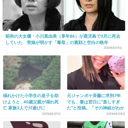
21. 匿名
2016/01/24(日) 12:54:35
3人目が41wでした。
25wくらいから切迫早産で入院、絶対安静で毎
昭和の大女優・小川真由美（享年86）が鹿児島で3月に死去
日張り止めの点滴してました。
していた 実娘が明かす「毒母」の素顔と空白の晩年
2026年8月9日
37wになって点滴をやめ、退院して上の子2人み
ながら毎日バタバタでしたが結局予定日過ぎて
も産まれず…
誰もが退院してすぐ産まれると思ってたんです
けどね。
+24
-5
溺れかけた小学生の息子を助
元ジャンポケ斉藤に求刑7年
けようと…40歳父親が溺れ死
でも、妻は翌日に“楽しすぎ
亡 家族3人で川遊びに
た“と投稿。「その神経がわか
らん」と騒然
2026年8月9日
2026年8月8日
22. 匿名
2016/01/24(日) 12:55:00
ID:wkxNuV13iV
妊娠高血圧になったり