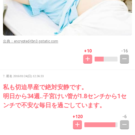
出典：encrypted-tbn3.gstatic.com
+10
-16
7. 匿名
2016/01/24(日) 12:36:33
私も切迫早産で絶対安静です。
明日から34週‥子宮けい管が1.8センチから1セ
ンチで不安な毎日を過ごしています。
+120
-6