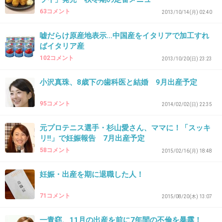
63コメント
2013/10/14(月) 02:40
子どもは健康優良児でヤンチャ盛りなので、今
となっては上げ膳据え膳寝てばかりだった入院
嘘だらけ原産地表示…中国産をイタリアで加工すれ
ばイタリア産
生活が懐かしいくらいです。
102コメント
2013/10/20(日) 23:23
+51
-1
小沢真珠、8歳下の歯科医と結婚 9月出産予定
95コメント
2014/02/02(日) 22:35
29. 匿名
2016/01/24(日) 13:06:59
ここ泣ける(ﾉД`)
元プロテニス選手・杉山愛さん、ママに！「スッキ
リ!!」で妊娠報告 7月出産予定
出産は命がけだね。
58コメント
2015/02/16(月) 18:48
みんな、がんばって！
妊娠・出産を期に退職した人！
+150
-2
71コメント
2015/08/20(木) 13:07
30. 匿名
2016/01/24(日) 13:10:41
一青窈、11月の出産を前に7年間の不倫を暴露！