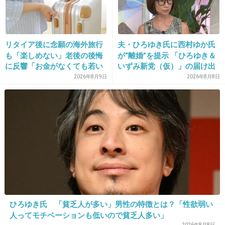
リタイア後に念願の海外旅行
夫・ひろゆき氏に西村ゆか氏
も「楽しめない」老後の後悔
が“離婚”を提示 「ひろゆき＆
に反響「お金がなくても若い
いずみ新党（仮）」の届け出
うちに？」50代以上の切実な
を知らされず激怒「信頼関係
2026年8月9日
2026年8月8日
声
が保てない状態で夫婦を続け
16. 匿名
2016/01/24(日) 12:51:47
るのは無理」
切迫早産で一ヶ月入院してました。
もうすぐ37ｗだから退院しようか～となって、
飲み薬も点滴も止めたのが35ｗ5ｄ。
退院日の36ｗ6ｄに日付が変わった深夜に突然
破水（お腹の中で音も衝撃もあった）して、5
時間後に生まれました。
36ｗ6ｄだから早産ではあるけど、体重など問
ひろゆき氏 「貧乏人が多い」男性の特徴とは？「性欲弱い
題なしの健康優良児だと先生からお墨付き貰い
人ってモチベーションも低いので貧乏人多い」
2026年8月8日