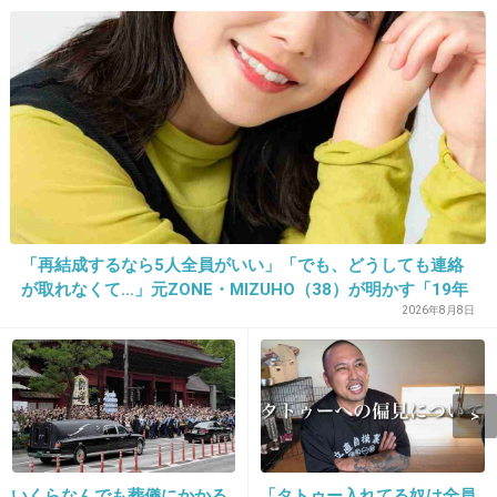
1人目3人目4人目が41週で生まれてきました。2
人目だけ促進剤使って40週。今思えば41週まで
待ってあげれば良かった！
羊膜が無駄に強い体質らしく、毎回破膜しても
らってやっと破水でした(^_^;)
+96
-8
「再結成するなら5人全員がいい」「でも、どうしても連絡
13. 匿名
2016/01/24(日) 12:45:35
が取れなくて…」元ZONE・MIZUHO（38）が明かす「19年
ぶりに芸能界復帰」した本当の理由
今28週ですが同じ様な時期に産まれた方もいる
2026年8月8日
んですね
まだまだなんて呑気に考えていられないなと気
を引き閉めないと…
+38
-15
いくらなんでも葬儀にかかる
「タトゥー入れてる奴は全員