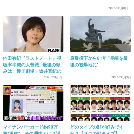
子宮けい官1,2㎝ぐらいだそうです(゜ロ゜;
不安です(>_<)
2026年8月8日
37週まであと4週間！！
持ちこたえて無事に産まれてくれますよう
に！！
主さんの赤ちゃんも無事に産まれてくれますよ
内田有紀『ラストノート』視
原爆投下から81年 “長崎を最
うに！！
聴率半減の大苦戦…最後の頼
後の被爆地に”
みは「優子劇場」坂井真紀の
“猟奇的演技” が救いの神にな
2026年8月8日
2026年8月9日
+125
-5
るか
25. 匿名
2016/01/24(日) 13:00:22
22
マイナンバーカード約90万
どのタイプの顔が好みです
体質です。現実の知り合いに聞く前にネットで
枚“返納”、その理由とは？返
か？【９つの顔タイプ】