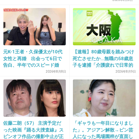
ました。
+56
-5
17. 匿名
2016/01/24(日) 12:52:36
私も高血圧症候群で緊急帝王切開で低体重で出
元K-1王者・久保優太が10代
【速報】80歳母親を踏みつけ
女性と再婚 出会って6日で
死亡させたか…無職の58歳息
産です。ちっさく産んでしまって申し訳なく思
告白、半年でのスピード婚
子を逮捕「介護疲れで日常的
います。。二人目が欲しいけど不安… 一人目低
に暴行」肋骨８本折れ体には
2026年8月8日
2026年8月9日
多数の痕 大阪・岬町
体重児で出産された皆さん 二人目はどうでした
か？
+42
-8
佐藤二朗（57） 主演予定だ
「ギャラも一年目になりまし
18. 匿名
2016/01/24(日) 12:53:03
ID:wkxNuV13iV
った映画『踊る大捜査線』ス
た」。アジアン解散→ピン芸
ピンオフ作品の撮影中止が正
人になった馬場園梓が直面し
一人目、予定日の次の日自然分娩