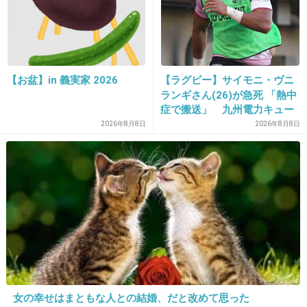
妊娠糖尿病になる人は
食べすぎ？
+4
-92
【お盆】in 義実家 2026
【ラグビー】サイモニ・ヴニ
ランギさん(26)が急死 「熱中
23. 匿名
2016/01/24(日) 12:58:33
症で搬送」 九州電力キュー
デンヴォルテクスで練習中
2026年8月8日
2026年8月8日
出典：www.update0049.com
+1
-26
24. 匿名
2016/01/24(日) 12:59:17
わたしにとってはリアルタイムなトピ。
ただいま切迫早産で入院中です。
女の幸せはまともな人との結婚、だと改めて思った