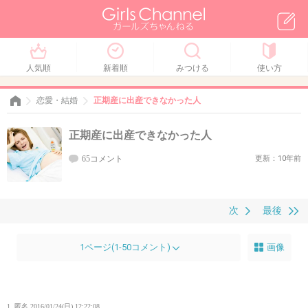
人気順
新着順
みつける
使い方
恋愛・結婚
正期産に出産できなかった人
正期産に出産できなかった人
65コメント
更新：10年前
次
最後
1ページ(1-50コメント)
画像
1. 匿名
2016/01/24(日) 12:22:08