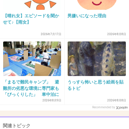
27. 匿名
2016/01/24(日) 13:02:03
【晴れ女】エピソードを聞か
男嫌いになった理由
妊娠中はお腹が張りやすくて、第一子、第二子
せて♪【雨女】
が35週の早産でした。
2026年7月17日
2026年8月8日
第三子の時は、妊娠6ヶ月の時に出血してしま
いましたが、なるべく安静と張り止めの薬で無
事38週で出産しました！
二度早産しても、正産期に産めた私のような人
「まるで難民キャンプ」 避
うっすら怖いと思う絵画を貼
もいます(^｡^)
難所の劣悪な環境に専門家も
るトピ
「びっくりした」 車中泊に
もリスクが 「熱したフライ
2026年8月9日
2026年8月8日
主さん、上の子がいてなかなか安静に出来ない
パンに飛び込むようなもの」
Recommended by
かもしれないけれど、なるべく安静に過ごして
くださいね！
関連トピック