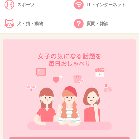
スポーツ
IT・インターネット
33. 匿名
2016/01/24(日) 13:38:18
主です。
犬・猫・動物
質問・雑談
皆さんコメントや経験談ありがとうございま
す！中にはお気遣いいただくものまであり感
謝、感謝でいっばいです。
過期産の方も周りの催促や臨月の状態が続くの
は不安ですよね（ ; ; ）
私は今、頻尿や張りではありませんがお腹や膣
のあたりがズーンと重くなったりし、前回の破
水の記憶が忘れられず多少のおりものでも不安
になります。
皆さんも大変だったと思うと私も挫けず頑張ろ
うと思います。本当にありがとうございます。