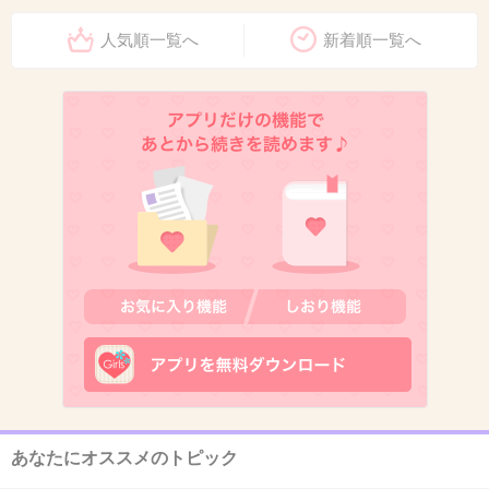
+69
-5
人気順一覧へ
新着順一覧へ
11. 匿名
2016/01/24(日) 12:44:29
25週で破水。それから、入院し安静にしていま
したが、帝王切開で27週で900gで出産しまし
た。
今の医療は本当に進歩していますね！
成長、発達は普通の子供より遅いですが障害も
なくすくすく育ってます(^ ^)
+173
-8
あなたにオススメのトピック
12. 匿名
2016/01/24(日) 12:45:04