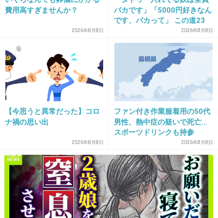
費用高すぎませんか？
バカです」「5000円好きなん
です、バカって」 この道23
14. 匿名
2016/01/24(日) 12:48:08
年の彫り師YouTuberの動画
2026年8月8日
2026年8月8日
タイムリー！
が話題
週末産まれる予定だったのですが‥全く気配な
し！
外歩いたり、体動かしてって言われたけどこの
寒波の中長時間歩くの厳しい(*_*)
【今思うと異常だった】コロ
ファン付き作業服着用の50代
ナ禍の思い出
男性、熱中症の疑いで死亡…
遅れるのは胎児が平均より小さいの(2300グラ
スポーツドリンクも持参
ムぐらい)が影響しているのでしょうか？
2026年8月8日
2026年8月8日
+66
-9
15. 匿名
2016/01/24(日) 12:49:17