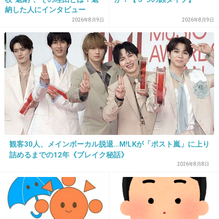
知れてよかったね。失礼な人。
納した人にインタビュー
2026年8月9日
2026年8月9日
+96
-6
26. 匿名
2016/01/24(日) 13:01:53
41w5dで帝王切開で産みました。
いきむところまでやったけど、限界まで頑張っ
たけど、産道が狭くて出てこれず、体力がなく
ならないうちに手術しました。
先生たちに感謝です。
観客30人、メインボーカル脱退…M!LKが「ポスト嵐」に上り
でも、今では長く妊婦生活出来たことを嬉しく
詰めるまでの12年《ブレイク秘話》
2026年8月8日
思います。
+33
-7