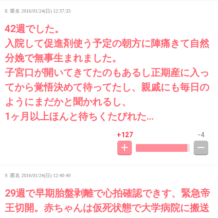
8. 匿名
2016/01/24(日) 12:37:33
42週でした。
入院して促進剤使う予定の朝方に陣痛きて自然
分娩で無事生まれました。
子宮口が開いてきてたのもあるし正期産に入っ
てから覚悟決めて待ってたし、親戚にも毎日の
ようにまだかと聞かれるし、
1ヶ月以上ほんと待ちくたびれた…
+127
-4
9. 匿名
2016/01/24(日) 12:40:49
29週で早期胎盤剥離で心拍確認できす、緊急帝
王切開。赤ちゃんは仮死状態で大学病院に搬送