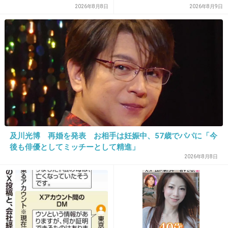
式に決定
た現実、そして携える芸人と
2026年8月8日
2026年8月9日
二人目(双子なので2、3番目)ただ今25週だけど
しての矜持
もう臨月以上のお腹…
キツい…
何も出来ずストレスたまる
単体の妊娠は平和で良かった
毎日どうなるかって感じで息だけ吸ってる
+109
-4
及川光博 再婚を発表 お相手は妊娠中、57歳でパパに「今
後も俳優としてミッチーとして精進」
19. 匿名
2016/01/24(日) 12:53:34
2026年8月8日
42週で出産しました。毎日散歩したりして体を
動かしてたけど全く産まれる気配はなく…最後
は促進剤を使いました。
早く産まれるのも不安や心配あるだろうけど