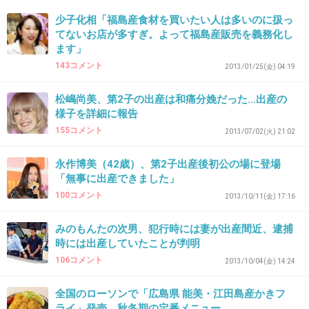
無事出産できる事を祈ってます(^ ^)
少子化相「福島産食材を買いたい人は多いのに扱っ
てないお店が多すぎ。よって福島産販売を義務化し
+38
-1
ます」
143コメント
2013/01/25(金) 04:19
松嶋尚美、第2子の出産は和痛分娩だった…出産の
28. 匿名
2016/01/24(日) 13:03:27
様子を詳細に報告
切迫早産で2ヶ月入院からの36週でそのまま出
155コメント
2013/07/02(火) 21:02
産しました。
永作博美（42歳）、第2子出産後初公の場に登場
幸い子どもは体重が2800グラムあり、保育器に
「無事に出産できました」
も入らず母子同日に退院出来ました。
100コメント
2013/10/11(金) 17:16
現在切迫で入院中の方、毎日不安だとは思いま
みのもんたの次男、犯行時には妻が出産間近、逮捕
すが、病院に居れば何かあっても大丈夫とおお
時には出産していたことが判明
らかな気持ちで過ごしてくださいね。
106コメント
2013/10/04(金) 14:24
先生や看護師さんにお任せしていればきっと可
愛い赤ちゃんに会えるはずです。
全国のローソンで「広島県 能美・江田島産かきフ
ライ」発売 秋冬期の定番メニュー