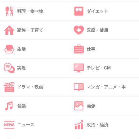
料理・食べ物
ダイエット
32. 匿名
2016/01/24(日) 13:14:08
家族・子育て
医療・健康
私は33w4dで破水、34w0dで産みました。
子宮頸管長1.6センチで20wから入院してました
生活
仕事
が、突然破水でした。
二人目も欲しいですが、先生にまた入院すると
実況
テレビ・CM
思うし、今回34週までよくもった！と言われ、
次はもっと早く破水してしまったらどうしよう
ドラマ・映画
マンガ・アニメ・本
と不安で二人目に踏み切れません。。。
上の子見ながらどうやって妊娠継続したら良い
音楽
画像
のか悩んでます(*_*)
+34
-2
ニュース
政治・経済