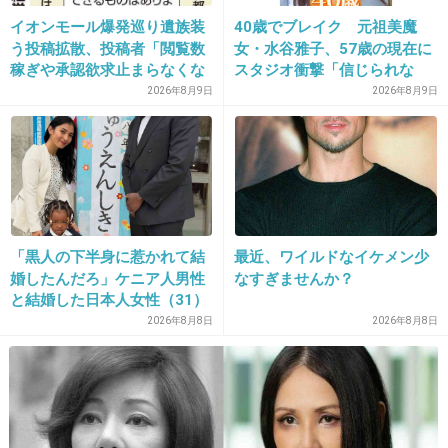
なかなか産まれないのもかなり不安でした。
イオンモール爆発巡り遺族装
40歳でブレイク 元祖美魔
周りからのまだ？のプレッシャーもすごかっ
う投稿拡散、投稿者「閲覧数
女・水谷雅子、57歳の現在に
た。
稼ぎや承認欲求止まらなくな
スタジオ衝撃「信じられな
った」
い」「やっぱすごいね」
2026年8月9日
2026年8月9日
+90
-4
20. 匿名
2016/01/24(日) 12:53:37
今日から34週になります。
初産なのでドキドキです！
「黒人の下半身に惹かれて結
最近、ワイルドなイケメン少
婚したんだろ」ケニア人男性
なすぎませんか？
と結婚した日本人女性（31）
里帰り先の病院ではまだ１回も子宮頸管の長さ
に“誹謗中傷”殺到…本人が語
2026年8月8日
2026年8月8日
測ってもらってないので、測らなくて大丈夫な
る、日本で感じる“外国人差
別”のリアル
のかなー(･･;)と少し不安になってます。
+33
-7