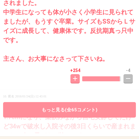
されました。
中学生になっても体が小さく小学生に見られて
ましたが、もうすぐ卒業。サイズもSSからＬサ
イズに成長して、健康体です。反抗期真っ只中
です。
主さん、お大事になさって下さいね。
+254
-4
10. 匿名
2016/01/24(日) 12:43:01
私もそれまで順調だったのに33wでけいかん
もっと見る(全65コメント)
1.7cmになり、薬飲みながら自宅安静してたけ
ど34wで破水し入院その後3日くらいで産まれま
した。次の子どもが怖いです。