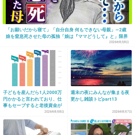
第１子が28週で、原因不明の破水→帝王切開で
出産しました。
子供は３ヶ月ほどNICUで過ごしましたが、後遺
「お願いだから寝て」「自分自身 何もできない母親」―2歳
娘を窒息死させた母の孤独「娘は『ママどうして』と」限界
症もなく、すこし小さいですが元気に３才にな
の年子ワンオペ育児 法廷での懺悔と声なきSOS
2026年8月8日
りました。
夜中の破水だったので、お漏らししたかな？と
思いましたが異変を感じたのですぐに病院に行
き処置をして貰いました。
やはり異変を感じたらすぐに病院に行くべきだ
と思います。
子どもを産んだら1人2000万
週末の夜にみんなが集まる夜
円かかると言われており、仕
更かし雑談トピpart13
第２子も帝王切開でしたが、正期産で出産しま
事もセーブすると老後資金が
したよ。
貯められない…一方、子育て
2026年8月8日
2026年8月7日
していない人は潤沢な資金で
+85
-1
悠々老後だと歪んでいるので
は？→様々な意見