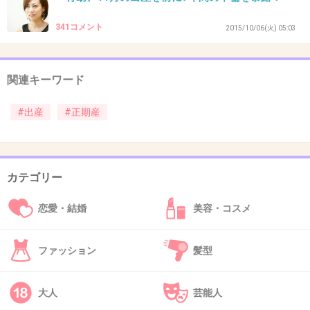
出産体験談にマイナス押してる人、何なの…？
341コメント
2015/10/06(火) 05:03
+102
-11
関連キーワード
31. 匿名
2016/01/24(日) 13:11:56
#出産
#正期産
第一子34週で破水→普通分娩
第二子32週で破水→緊急帝王切開
どちらも2000gちょいの低体重でNICUにお世話
カテゴリー
になりました。
恋愛・結婚
美容・コスメ
お腹が張りやすい体質みたいです。
ファッション
髪型
2人とも元気に大きくなってます！
大人
芸能人
+65
-1