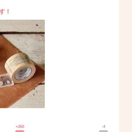
す！
+260
-4