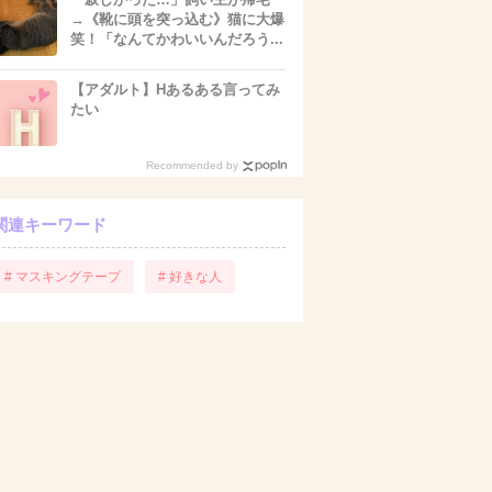
→《靴に頭を突っ込む》猫に大爆
笑！「なんてかわいいんだろう...
【アダルト】Hあるある言ってみ
たい
Recommended by
関連キーワード
# マスキングテープ
# 好きな人