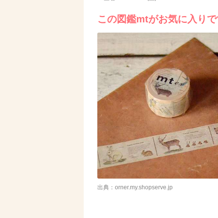
この図鑑mtがお気に入りで
出典：orner.my.shopserve.jp