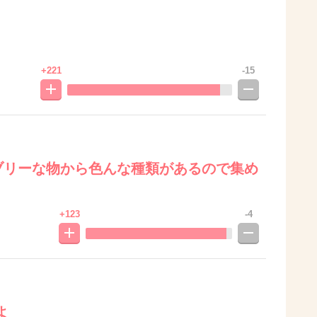
+221
-15
ラブリーな物から色んな種類があるので集め
+123
-4
よ