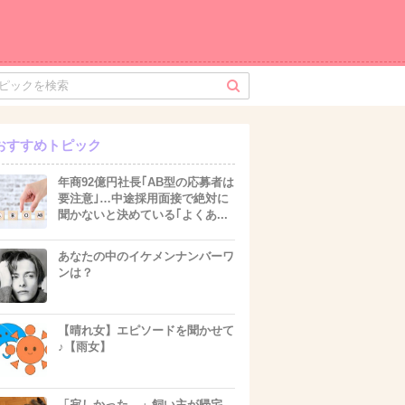
おすすめトピック
年商92億円社長｢AB型の応募者は
要注意｣…中途採用面接で絶対に
聞かないと決めている｢よくあ...
あなたの中のイケメンナンバーワ
ンは？
【晴れ女】エピソードを聞かせて
♪【雨女】
「寂しかった…」飼い主が帰宅