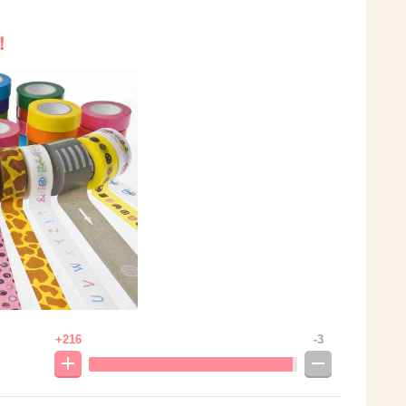
！
+216
-3