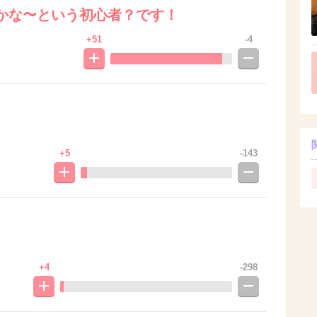
かな〜という初心者？です！
+51
-4
+5
-143
+4
-298