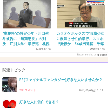
37. 匿名
2014/07/06(日) 14:28:08
こんな高校生活を送りたかったよー！（笑）双
葉の立場で
+65
-1
“主犯格”の特定少年・川口侑
カラオケボックスで15歳少女
斗被告に「無期懲役」の判
に飲酒させ性的暴行、スマホ
決 江別大学生暴行死 札幌
で撮影か 54歳男逮捕 千葉
地裁
2026年8月7日
2026年8月7日
38. 匿名
2014/07/06(日) 14:31:36
Recommended by
私は菊池くん派。
関連トピック
今更コウとはくっつかないで欲しい。
FF(ファイナルファンタジー)好きな人いませんか？
けど、少女漫画だからそうはいかないんだろう
233コメント
2014/05/09(金) 01:32
なー
好きな人に告白できる？
+47
-13