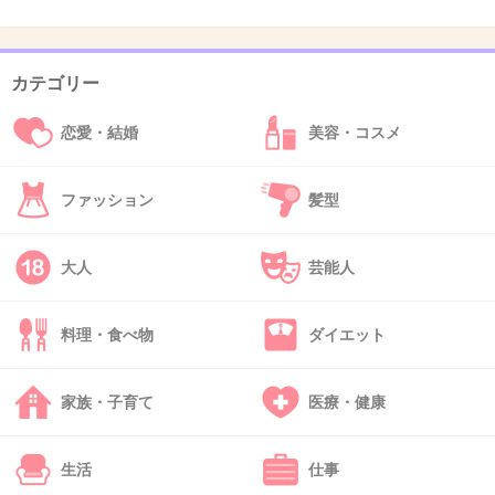
+68
-0
カテゴリー
44. 匿名
2014/07/06(日) 14:41:38
恋愛・結婚
美容・コスメ
少女マンがってどれも同じに感じてしまいます（ ; ; ）
+2
-22
ファッション
髪型
大人
芸能人
45. 匿名
2014/07/06(日) 14:52:00
7日から始まるアニメが楽しみ♡
料理・食べ物
ダイエット
+9
-0
家族・子育て
医療・健康
46. 匿名
2014/07/06(日) 14:53:13
生活
仕事
洸よりとーまくん♡♡♡