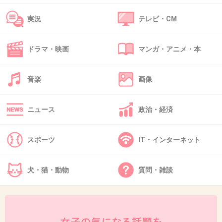
10巻読んでもう(´･ω･｀)♡
実況
テレビ・CM
あんな彼氏がほしいです。笑
+40
-9
ドラマ・映画
マンガ・アニメ・本
音楽
画像
47. 匿名
2014/07/06(日) 14:58:18
フジファブリックのEDが楽しみ
作者がフジファブリックが好きたがらEDに決まったらしい
ニュース
政治・経済
+12
-5
スポーツ
IT・インターネット
犬・猫・動物
質問・雑談
48. 匿名
2014/07/06(日) 14:58:33
36
せめて年相応の人を使ってくれればいいの
に。。