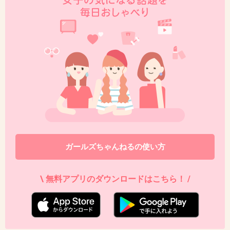
東出とか20代後半に見える。幾つかわからない
けど。
+105
-1
49. 匿名
2014/07/06(日) 14:58:52
菊池くんのまっすぐさが好き！
穏やかで優しいけど男らしい所もあって(^.^)
+20
-2
ガールズちゃんねるの使い方
\ 無料アプリのダウンロードはこちら！ /
50. 匿名
2014/07/06(日) 15:03:47
洸って最近の若い子にありがちな細いイメージ
なんだよね…