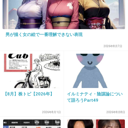
+56
-9
24. 匿名
2014/07/06(日) 14:09:57
男が描く女の絵で一番理解できない表現
アオハライド大好きです！！
2026年8月7日
でも読んでていつも「なんでそこですれ違うの
ー！！！」ってなっちゃいます。笑
+105
-3
【8月】株トピ【2026年】
イルミナティ・陰謀論につい
て語ろうPart49
25. 匿名
2014/07/06(日) 14:10:42
ストロボエッジ派
2026年8月1日
2026年8月8日
+94
-9