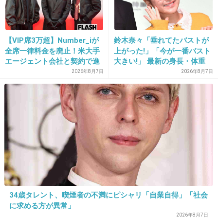
【VIP席3万超】Number_iが
鈴木奈々「垂れてたバストが
全席一律料金を廃止！米大手
上がった!」「今が一番バスト
エージェント会社と契約で進
大きい!」 最新の身長・体重
む“世界標準”化
も報告
2026年8月7日
2026年8月7日
16. 匿名
2014/07/06(日) 14:04:03
ずっと見てますが、最近は双葉にモヤモヤして
ます〜
冬馬が報われて欲しい！！！
+135
-12
34歳タレント、喫煙者の不満にピシャリ「自業自得」「社会
17. 匿名
2014/07/06(日) 14:04:49
に求める方が異常」
2026年8月7日