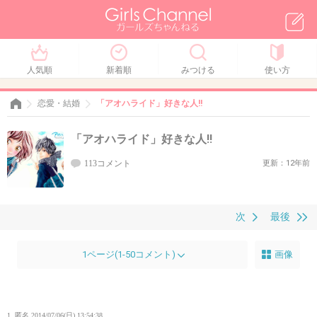
人気順
新着順
みつける
使い方
恋愛・結婚
「アオハライド」好きな人!!
「アオハライド」好きな人!!
113コメント
更新：12年前
次
最後
1ページ(1-50コメント)
画像
1. 匿名
2014/07/06(日) 13:54:38