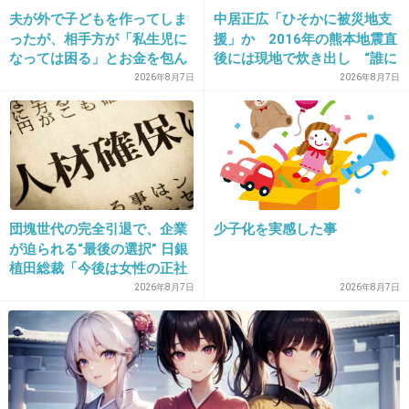
夫が外で子どもを作ってしま
中居正広「ひそかに被災地支
+216
-8
ったが、相手方が「私生児に
援」か 2016年の熊本地震直
なっては困る」とお金を包ん
後には現地で炊き出し “誰に
で頭を下げに来ても応じず、
も知られなくて良い”と、むし
2026年8月7日
2026年8月7日
晩年まで離婚に応じなかった
ろ強まる福祉活動への思い
22. 匿名
2014/07/06(日) 14:08:14
親戚の話→「一生復讐にな
る」「これ本人幸せなの？」
最新巻の最後の小湊くん何だったんだろう…
携帯みて固まってあの表情。
団塊世代の完全引退で、企業
少子化を実感した事
はやく続きが読みたい！
が迫られる“最後の選択” 日銀
植田総裁「今後は女性の正社
+78
-4
員化と外国人の人材活用が
2026年8月7日
2026年8月7日
鍵」
23. 匿名
2014/07/06(日) 14:09:24
冬馬、最終的に当て馬になりそーで怖いなー