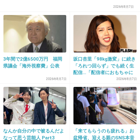
2026年8月7日
実写やめてほしかったなー
双葉ちゃんと洸とか絶対違うし！！！
+139
-7
3年間で2億6500万円 福岡
坂口杏里「98kg激変」に続き
県議会「海外視察費」公表
「ろれつ回らず」でも続く生
29. 匿名
2014/07/06(日) 14:13:47
配信…「配信者におもちゃに
自分が高校生くらいだったら文句なしで、洸を
されてる」知人は懸念表明
2026年8月7日
2026年8月7日
応援できたんだろうけど…
アラサーの私から見ると、洸のグズグズのダメ
ヒーローっぷりが…苦手。。
冬馬は可愛いですw
なんか自分の中で被るんだよ
「来てもらうのも疲れる」お
+92
-7
なって思う芸能人 Part3
盆帰省、迎える親のSNS本音