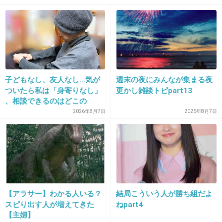
洸の涙袋がなんか気持ち悪いー。
あの線は書かない方がいいと思う。
+30
-26
18. 匿名
2014/07/06(日) 14:04:55
子どもなし、友人なし…気が
週末の夜にみんなが集まる夜
菊池くん♡
ついたら私は「身寄りなし」
更かし雑談トピpart13
、相談できるのはどこの
優しい、かっこいい
誰？ 「家族がいること」が
2026年8月7日
2026年8月7日
前提の世の中、でも孤立は誰
+66
-14
にでも起きる
19. 匿名
2014/07/06(日) 14:05:18
小湊くんがいい人すぎる！
【アラサー】わかる人いる？
結局こういう人が勝ち組だよ
+100
-7
スピり出す人が増えてきた
ねpart4
【主婦】