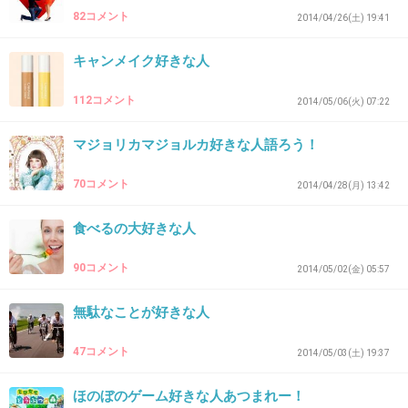
82コメント
2014/04/26(土) 19:41
キャンメイク好きな人
39. 匿名
2014/07/06(日) 14:33:05
本田翼が可愛いのは認めるけど、
112コメント
2014/05/06(火) 07:22
演技はひどい・・・
マジョリカマジョルカ好きな人語ろう！
+87
-4
70コメント
2014/04/28(月) 13:42
食べるの大好きな人
40. 匿名
2014/07/06(日) 14:38:06
キノコ大好き
90コメント
2014/05/02(金) 05:57
+6
-4
無駄なことが好きな人
47コメント
2014/05/03(土) 19:37
41. 匿名
2014/07/06(日) 14:39:55
ほのぼのゲーム好きな人あつまれー！