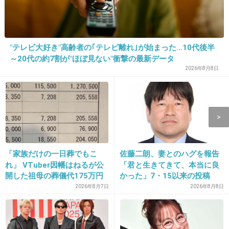
13. 匿名
2014/07/06(日) 14:01:59
いちいちキュンとするとこが好き！
"テレビ大好き"高齢者の｢テレビ離れ｣が始まった…10代後半
+42
-5
～20代の約7割が"ほぼ見ない"衝撃の最新データ
2026年8月8日
14. 匿名
2014/07/06(日) 14:02:28
冬馬くんが好きです！
+82
-21
「家族だけの一日葬でもこ
佐藤二朗、妻とのハグを報告
れ」 VTuber因幡はねるが公
「君と生きてきて、本当に良
開した祖母の葬儀代175万円
かった」7・15以来の投稿
15. 匿名
2014/07/06(日) 14:02:51
が話題
「文〇砲より遥かに威力は弱
2026年8月7日
2026年8月8日
冬馬派だなぁ(笑)
いが…」
+101
-25