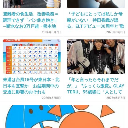
実写化本当にやだなー。キャスト皆合わない。
避難者の食生活、改善急務＝
「子どもにとっては私しか母
+90
-2
調理できず「パン飽き飽き」
親がいない」持田香織が語
―断水なお3万戸超・熊本地
る、ELTデビュー30周年と“歌
震
手”よりも大切にしたかった時
2026年8月7日
2026年8月8日
間
33. 匿名
2014/07/06(日) 14:22:49
アオハライドといい、好きっていなよ。とい、
実写化するから夢が壊れる(´・ω・｀)
+93
-1
来週は台風15号が東日本・北
「年と言ったらそれまでだ
日本を直撃か お盆期間中の
が…」〝ふっくら激変〟GLAY
交通に影響のおそれも
TERU、55歳姿に「人として
34. 匿名
2014/07/06(日) 14:24:37
好きすぎる」「TERUさんに
2026年8月8日
2026年8月7日
双葉が羨ましい〜(笑)
は見えない」「分からなかっ
た」
+33
-1