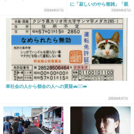
に「寂しいのやら複雑」「親
孝行だと思っていたのに」
2026年8月7日
2026年8月7日
30. 匿名
2014/07/06(日) 14:15:24
今日恋派です
+4
-35
31. 匿名
2014/07/06(日) 14:21:53
田中先生が好きです
車社会の人から都会の人への質疑🚗🏃‍♀️‍➡️
かっこいい！
2026年8月7日
+76
-1
32. 匿名
2014/07/06(日) 14:22:42