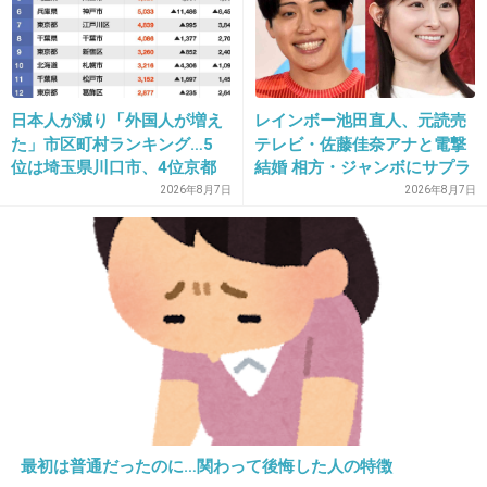
26. 匿名
2014/07/06(日) 14:11:28
双葉が鈍感過ぎて、モヤモヤしてしまう
日本人が減り「外国人が増え
レインボー池田直人、元読売
た」市区町村ランキング…5
テレビ・佐藤佳奈アナと電撃
+77
-3
位は埼玉県川口市、4位京都
結婚 相方・ジャンボにサプラ
市、ではトップ3は？
イズ報告
2026年8月7日
2026年8月7日
27. 匿名
2014/07/06(日) 14:11:33
咲坂さんの絵、すごっくいいですよね
+165
-3
28. 匿名
2014/07/06(日) 14:12:46
冬馬くんの、照れながらも直球で行くところが
最初は普通だったのに…関わって後悔した人の特徴
好きです(*^^*)！