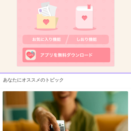
11. 匿名
2014/07/06(日) 14:01:13
実写版のキャスティング…
特に洸！！嘘だろ〜と脱力しましたw
でも冬馬くんだけは認めます(>_<)
+413
-13
あなたにオススメのトピック
12. 匿名
2014/07/06(日) 14:01:14
洸の声優どうなんだろ？合うのかな？明日楽し
みだ
+18
-7