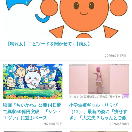
35. 匿名
2014/07/06(日) 14:25:14
女子3人の絆はなんだかんだ言って凄い！！！
羨ましい(´・ω・｀)
+82
-0
【晴れ女】エピソードを聞かせて♪【雨女】
2026年7月17日
36. 匿名
2014/07/06(日) 14:26:36
この2人には申し訳ないけど…
もっと、適役いただろ〜！！
大好きな漫画なのに…これは酷すぎるよ…(p_-)
映画『ちいかわ』公開14日間
小学生姫ギャル・りりぴ
で興収50億円突破 『シン・
（12）、最新の姿に「痩せす
+260
-5
エヴァ』に並ぶペース
ぎ」「大丈夫？ちゃんとご飯
食べてね」など心配の声
2026年8月7日
2026年8月8日