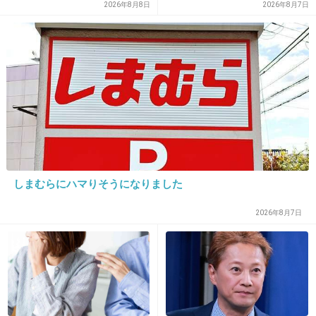
2026年8月8日
2026年8月7日
20. 匿名
2014/07/06(日) 14:05:36
冬馬のまっすぐな感じもいいけど、
ハラハラさせてくれる洸がすごく好き♡w
+115
-12
21. 匿名
2014/07/06(日) 14:07:25
しまむらにハマりそうになりました
小湊には悪いけど…
2026年8月7日
私は断然！！田中先生＆修子のカップル推しで
す！！
この2人ホント、大逆転でくっついてくれない
かな〜(つД`)ノ