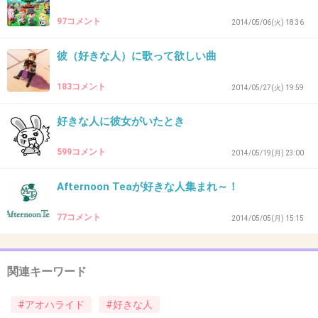
実写化はまじでないww
97コメント
2014/05/06(火) 18:36
原作好きなだけにつらい…
彼（好きな人）に歌って欲しい曲
+72
-2
183コメント
2014/05/27(火) 19:59
好きな人に彼女がいたとき
42. 匿名
2014/07/06(日) 14:40:29
一応、出てるとこまで読んだけどあれだね、ありきたりだよね笑
599コメント
2014/05/19(月) 23:00
+3
-25
Afternoon Teaが好きな人集まれ～！
77コメント
2014/05/05(月) 15:15
43. 匿名
2014/07/06(日) 14:41:11
実写化はなんか無理があったな〜
関連キーワード
唯一漫画の実写化でよかったのは花男だけだろ
うと思う。まぁアオハライドは嫌いじゃない
#アオハライド
#好きな人