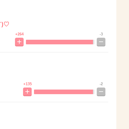
)♡
+264
-3
+135
-2