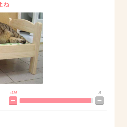
よね
+426
-9