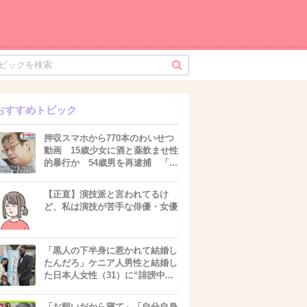
おすすめトピック
押収スマホから770本のわいせつ
動画 15歳少女に酒と薬飲ませ性
的暴行か 54歳男を再逮捕 「...
【正直】演技派と言われてるけ
ど、私は演技が苦手な俳優・女優
「黒人の下半身に惹かれて結婚し
たんだろ」ケニア人男性と結婚し
た日本人女性（31）に“誹謗中...
「お願いだから寝て」「自分自身