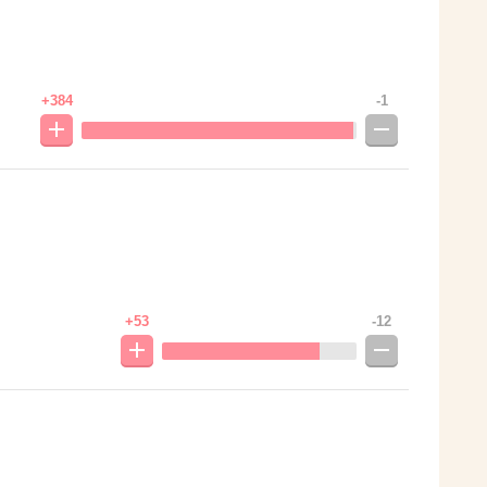
+384
-1
+53
-12