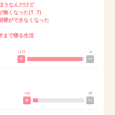
るほうなんだけど
無くなった(T_T)
朝寝ができなくなった
ぎまで寝る生活
+177
-4
+10
-97