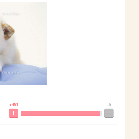
+451
-5