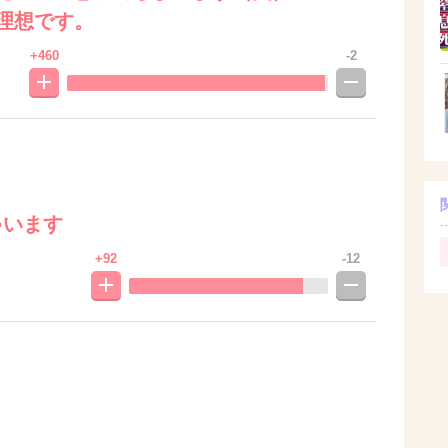
理想です。
+460
-2
ゃいます
+92
-12