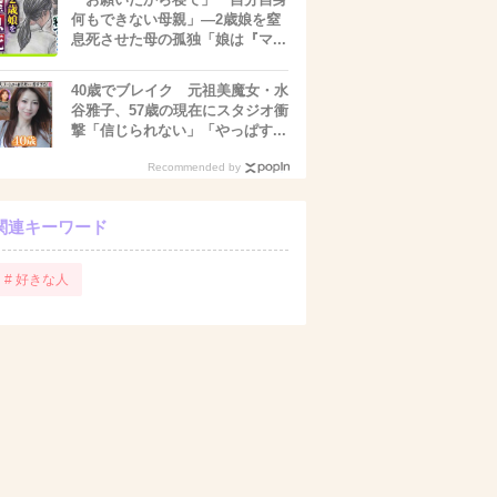
何もできない母親」―2歳娘を窒
息死させた母の孤独「娘は『マ...
40歳でブレイク 元祖美魔女・水
谷雅子、57歳の現在にスタジオ衝
撃「信じられない」「やっぱす...
Recommended by
関連キーワード
# 好きな人