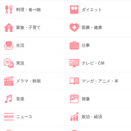
料理・食べ物
ダイエット
36. 匿名
2025/05/02(金) 23:01:56
>>8
よくわかんないけど私と妹が火で両親が地だわ
家族・子育て
医療・健康
親は比較的穏やかなのに姉妹は気が強いと言われてる
生活
仕事
1件の返信
+7
-0
実況
テレビ・CM
ドラマ・映画
マンガ・アニメ・本
37. 匿名
2025/05/02(金) 23:02:33
風の時代になったからと言って生きやすくなっ
音楽
画像
たわけでもない
1件の返信
ニュース
政治・経済
+134
-0