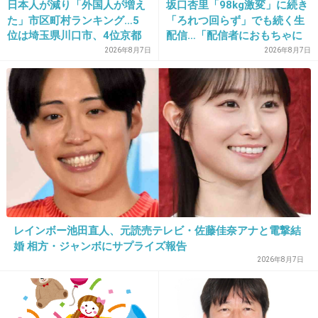
日本人が減り「外国人が増え
坂口杏里「98kg激変」に続き
+89
-0
た」市区町村ランキング…5
「ろれつ回らず」でも続く生
位は埼玉県川口市、4位京都
配信…「配信者におもちゃに
市、ではトップ3は？
されてる」知人は懸念表明
2026年8月7日
2026年8月7日
26. 匿名
2025/05/02(金) 22:55:45
>>1
人生、嫌なことばっかり。
やることなすこと裏目に出ているような気がす
る。
風の時代にシフトしたことで私にも良いことが
起きないかな…。
レインボー池田直人、元読売テレビ・佐藤佳奈アナと電撃結
3件の返信
婚 相方・ジャンボにサプライズ報告
+125
-2
2026年8月7日