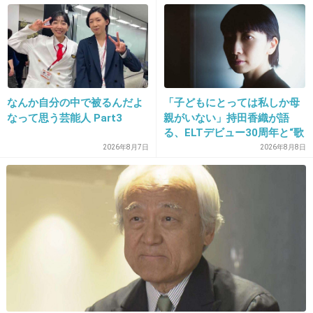
町職員を「減給」の懲戒処
分 児童の両親は「軽過ぎ
風要素全くないから辛いな〜
る」「全く納得できない」
島根県邑南町
1件の返信
+13
-0
なんか自分の中で被るんだよ
「子どもにとっては私しか母
なって思う芸能人 Part3
親がいない」持田香織が語
る、ELTデビュー30周年と“歌
23. 匿名
2025/05/02(金) 22:55:05
手”よりも大切にしたかった時
2026年8月7日
2026年8月8日
間
>>5
私が射手座で姉が獅子座で妹が牡羊座
みんな火でびっくり
3件の返信
+64
-2