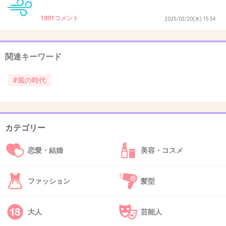
1801コメント
2025/02/20(木) 15:54
34. 匿名
2025/05/02(金) 23:00:00
>>23
関連キーワード
いいじゃん
#風の時代
話しが早そう
+54
-1
カテゴリー
35. 匿名
2025/05/02(金) 23:01:01
恋愛・結婚
美容・コスメ
職場でこじつけてくる人いたわ
人をきめつけてきてうざかった思い出
ファッション
髪型
+16
-0
大人
芸能人