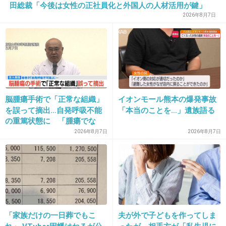
田総裁「今後は女性の正社員化と外国人の人材活用が鍵」
2026年8月7日
15. 匿名
2025/05/02(金) 22:53:08
出典：www3.kawasaki-motors.com
+2
-7
脳腫瘍手術で「正常な組織」
イオンモール熊本の爆発事故
を誤って摘出…自発呼吸不能
「本当のことを…」遺族語る
の重篤状態に 「腫瘍でな
い」結果出ても“勘違い”で摘
2026年8月7日
2026年8月7日
出継続 通常の生活送ってい
た患者が手足も動かず 京大
病院
16. 匿名
2025/05/02(金) 22:53:22
軽やかな多様性の時代とか言いながら、合わな
「家族だけの一日葬でもこ
夫が外で子どもを作ってしま
い主張があると、そんなんじゃ風の時代で生き