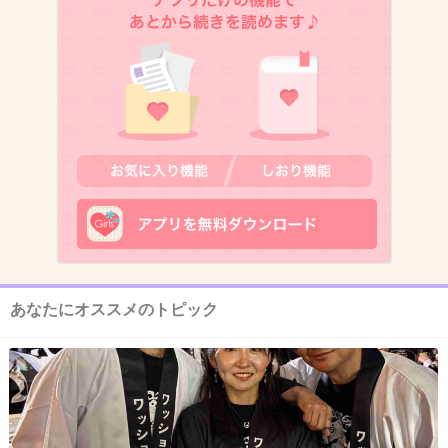
1件の返信
+39
-1
9. 匿名
2025/05/02(金) 22:51:46
>>6
仲間で話そうって事なんじゃない？
+23
-1
あなたにオススメのトピック
10. 匿名
2025/05/02(金) 22:52:30
よく分からんが、常にうお座は運勢悪いと思っ
ている。良い時があんまり無いもん。