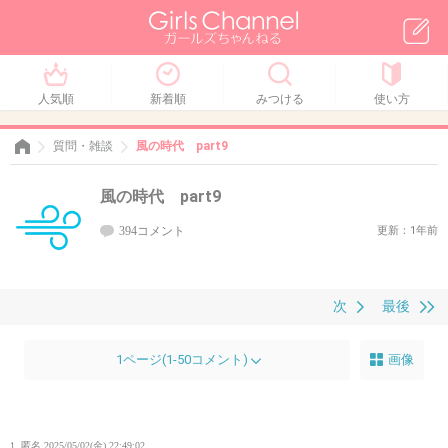
人気順
新着順
みつける
使い方
質問・雑談
風の時代 part9
風の時代 part9
394コメント
更新：1年前
次
最後
1ページ(1-50コメント)
画像
1. 匿名
2025/05/02(金) 22:49:02