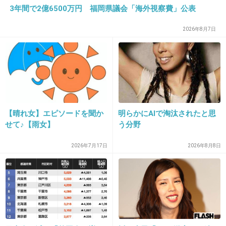
3年間で2億6500万円 福岡県議会「海外視察費」公表
24. 匿名
2025/05/02(金) 22:55:12
2026年8月7日
風の時代は好きなことを仕事にしようみたいな
感じだから私もそうしたいと思うようになった
けどなかなか難しいんじゃ？とやっぱり思って
しまうよ
4件の返信
【晴れ女】エピソードを聞か
明らかにAIで淘汰されたと思
せて♪【雨女】
う分野
+157
-2
2026年7月17日
2026年8月8日
25. 匿名
2025/05/02(金) 22:55:44
前回の風の時代は鎌倉幕府が始まったころ
2件の返信