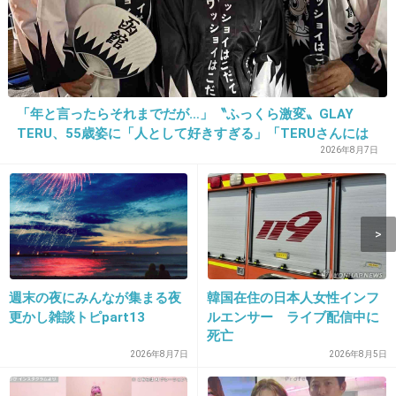
15件の返信
+79
-16
「年と言ったらそれまでだが…」〝ふっくら激変〟GLAY
11. 匿名
2025/05/02(金) 22:52:38
TERU、55歳姿に「人として好きすぎる」「TERUさんには
いつも風の時代って言ってない？「今年の猛暑はすごい」とか「今年の花粉は
見えない」「分からなかった」
2026年8月7日
酷い」と似たようなものだと思ってる。
3件の返信
+6
-21
週末の夜にみんなが集まる夜
韓国在住の日本人女性インフ
12. 匿名
2025/05/02(金) 22:52:48
更かし雑談トピpart13
ルエンサー ライブ配信中に
人生そんな頑張んないで生きてりゃいいじゃ
死亡
2026年8月7日
2026年8月5日
ん！ぐらい緩くあってほしい
+176
-1