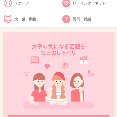
スポーツ
IT・インターネット
38. 匿名
2025/05/02(金) 23:03:11
犬・猫・動物
質問・雑談
>>32
自由なようで完全に自己責任て感じだよね
+105
-0
39. 匿名
2025/05/02(金) 23:04:25
「いつも良い風が
に吹きますよう
>>26
に…！」
1件の返信
+120
-2