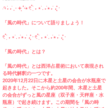
˓𓄹 ࣪˖ ˖ ࣪ ִֶָ ⸰ 𖥔 ͙ࣳ ⸰ֺ⭑ 𓏲 ๋࣭ ࣪ ˖ ⋆ ࣪. ˖ ࣪⭑ ˖ ࣪ ٬ ุ๋ ⸱
「風の時代」について語りましょう！
𓏲 ๋࣭ ࣪ ˖ ⋆ ࣪. ˖ ࣪⭑ ˖ ࣪ ٬ ุ๋ ⸱ 𓏲 ๋࣭ ࣪ ˖ ⋆ ࣪. ˖ ࣪⭑ ˖ ࣪ ٬ ุ๋ ⸱
「風の時代」とは？
「風の時代」とは西洋占星術において表現され
る時代解釈の一つです。
2020年12月22日に木星と土星の会合が水瓶座で
起きました。そこから約200年間、木星と土星
の会合がずっと風の星座（双子座・天秤座・水
瓶座）で起き続けます。この期間を「風の時