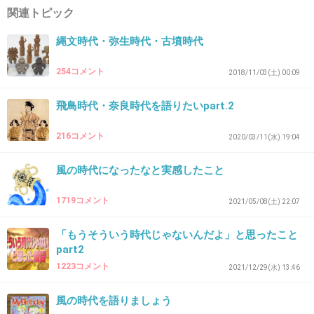
>>5
関連トピック
家族みんな水
縄文時代・弥生時代・古墳時代
+26
-3
254コメント
2018/11/03(土) 00:09
飛鳥時代・奈良時代を語りたいpart.2
30. 匿名
2025/05/02(金) 22:58:33
216コメント
2020/03/11(水) 19:04
その壺は
買いませんから！
風の時代になったなと実感したこと
+26
-1
1719コメント
2021/05/08(土) 22:07
「もうそういう時代じゃないんだよ」と思ったこと
part2
31. 匿名
2025/05/02(金) 22:58:46
1223コメント
2021/12/29(水) 13:46
>>3
えっ！何このヘアースタイル…
風の時代を語りましょう