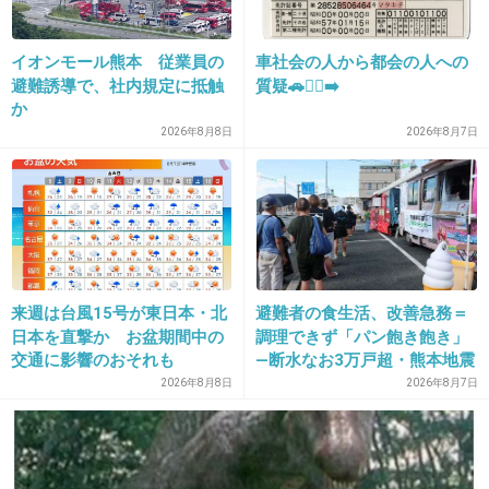
18. 匿名
2025/05/02(金) 22:53:38
イオンモール熊本 従業員の
車社会の人から都会の人への
双子座だけどなんかいいことあるの？
避難誘導で、社内規定に抵触
質疑🚗🏃‍♀️‍➡️
か
1件の返信
2026年8月8日
2026年8月7日
+33
-2
19. 匿名
2025/05/02(金) 22:54:02
ライツとアセンが風星座の人、生きやすくなっ
来週は台風15号が東日本・北
避難者の食生活、改善急務＝
た？
日本を直撃か お盆期間中の
調理できず「パン飽き飽き」
交通に影響のおそれも
―断水なお3万戸超・熊本地震
1件の返信
2026年8月8日
2026年8月7日
+10
-0