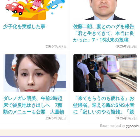
27. 匿名
2025/05/02(金) 22:57:41
13件の返信
少子化を実感した事
佐藤二朗、妻とのハグを報告
「君と生きてきて、本当に良
+104
-2
かった」7・15以来の投稿
「文〇砲より遥かに威力は弱
2026年8月7日
2026年8月8日
いが…」
28. 匿名
2025/05/02(金) 22:58:15
今話題の芸能人の不倫トピは時期的にもろ火星
冥王星180°の影響受けてそう
1件の返信
ダレノガレ明美、午前3時起
「来てもらうのも疲れる」お
床で被災地炊き出しへ 7種
盆帰省、迎える親のSNS本音
+18
-0
類のメニューも公開 大量物
に「寂しいのやら複雑」「親
資とともに
孝行だと思っていたのに」
2026年8月8日
2026年8月7日
Recommended by
29. 匿名
2025/05/02(金) 22:58:27