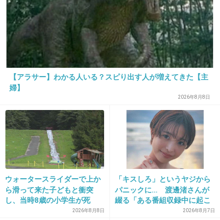
20. 匿名
2025/05/02(金) 22:54:20
芸能界を見るとそんな感じなんですかね
2件の返信
+143
-1
【アラサー】わかる人いる？スピり出す人が増えてきた【主
婦】
2026年8月8日
21. 匿名
2025/05/02(金) 22:54:24
>>16
何事にもメリットデメリットってあるよね
そして行き過ぎもよくないよね
+44
-0
ウォータースライダーで上か
「キスしろ」というヤジから
ら滑って来た子どもと衝突
パニックに… 渡邊渚さんが
し、当時8歳の小学生が死
綴る「ある番組収録中に起こ
亡 イベントの引率責任者の
ったフラッシュバック」
2026年8月8日
2026年8月7日
22. 匿名
2025/05/02(金) 22:54:27