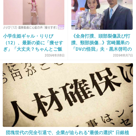
13. 匿名
2025/05/02(金) 22:53:01
悪いことしてる人は暴かれていくとか？
小学生姫ギャル・りりぴ
《全身打撲、頭部裂傷及び打
（12）、最新の姿に「痩せす
撲、頸部損傷…》宮崎麗果の
ぎ」「大丈夫？ちゃんとご飯
「DVの怪我」夫・黒木啓司の
4件の返信
食べてね」など心配の声
逮捕で始まる「夫婦の闘争」
2026年8月8日
2026年8月7日
+155
-2
14. 匿名
2025/05/02(金) 22:53:08
>>6
わからない人は何も考えずそのまま過ごした方
がいいかも
+84
-1
団塊世代の完全引退で、企業が迫られる“最後の選択” 日銀植