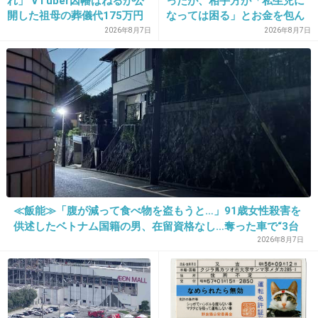
れ」 VTuber因幡はねるが公
ったが、相手方が「私生児に
ていけないよとか言って認めずにイジメる偏屈
開した祖母の葬儀代175万円
なっては困る」とお金を包ん
が話題
で頭を下げに来ても応じず、
で意地悪な時代。
2026年8月7日
2026年8月7日
晩年まで離婚に応じなかった
親戚の話→「一生復讐にな
3件の返信
る」「これ本人幸せなの？」
+40
-17
17. 匿名
2025/05/02(金) 22:53:34
実際ここ数年の時代の変化すごくない？ 今ま
で当たり前だったことが崩壊していって新しい
≪飯能≫「腹が減って食べ物を盗もうと…」91歳女性殺害を
価値観がどんどん台頭してきてるもんね
供述したベトナム国籍の男、在留資格なし…奪った車で“3台
追突”の逃走劇
2026年8月7日
7件の返信
+515
-0