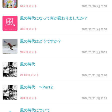
+10
-11
547コメント
2022/09/20(火) 08:58
風の時代になって何か変わりましたか？
32. 匿名
2025/05/02(金) 22:59:20
383コメント
2022/12/08(木) 22:58
>>27
地の星座の方が馴染みがあっていい😭
風の時代はどうですか？
3件の返信
949コメント
2023/03/25(土) 20:51
+45
-15
風の時代
2116コメント
2024/01/21(日) 02:02
33. 匿名
2025/05/02(金) 22:59:48
風の時代 〜Part2
風の星座は何か恩恵がありますか？
304コメント
2024/07/21(日) 13:21
2件の返信
+22
-0
風の時代について