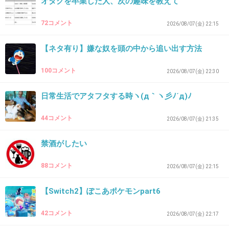
オタクを卒業した人、次の趣味を教えて
72コメント
2026/08/07(金) 22:15
【ネタ有り】嫌な奴を頭の中から追い出す方法
100コメント
2026/08/07(金) 22:30
日常生活でアタフタする時ヽ(д｀ヽ彡ﾉ´д)ﾉ
44コメント
2026/08/07(金) 21:35
禁酒がしたい
88コメント
2026/08/07(金) 22:15
【Switch2】ぽこあポケモンpart6
42コメント
2026/08/07(金) 22:17