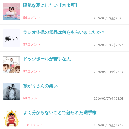
陽気な夏にしたい【ネタ可】
56コメント
2026/08/07(金) 20:25
ラジオ体操の景品は何をもらいましたか？
87コメント
2026/08/07(金) 22:27
ドッジボールが苦手な人
97コメント
2026/08/07(金) 22:43
寒がりさんの集い
53コメント
2026/08/07(金) 21:04
よく分からないことで怒られた選手権
118コメント
2026/08/07(金) 22:15