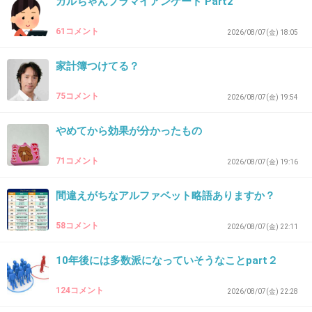
ガルちゃんプラマイアンケート Part2
61コメント
2026/08/07(金) 18:05
家計簿つけてる？
75コメント
2026/08/07(金) 19:54
やめてから効果が分かったもの
71コメント
2026/08/07(金) 19:16
間違えがちなアルファベット略語ありますか？
58コメント
2026/08/07(金) 22:11
10年後には多数派になっていそうなことpart２
124コメント
2026/08/07(金) 22:28