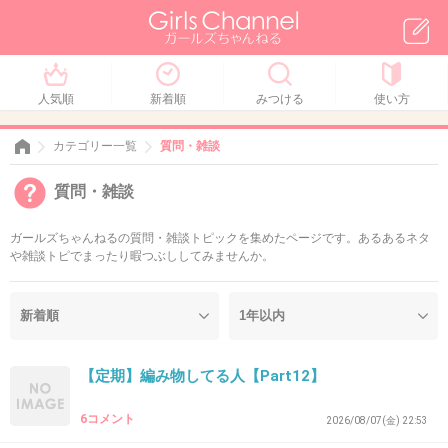
人気順
新着順
みつける
使い方
カテゴリー一覧
質問・雑談
質問・雑談
ガールズちゃんねるの質問・雑談トピックを集めたページです。あるあるネタ
や雑談トピでまったり暇つぶししてみませんか。
【定期】編み物してる人【Part12】
6コメント
2026/08/07(金) 22:53