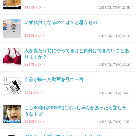
117コメント
2026/08/07(金) 22:25
いずれ無くなるのでは？と思うもの
136コメント
2026/08/07(金) 22:06
人が当たり前にやってるけど自分はできないことあ
りますか？
221コメント
2026/08/07(金) 22:30
自分が映った動画を見て一言
55コメント
2026/08/07(金) 16:37
もし80年代90年代にガルちゃんがあったら立ちそ
うなトピ
186コメント
2026/08/07(金) 19:53