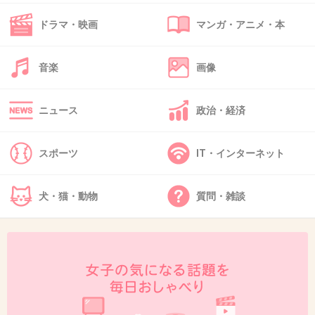
ドラマ・映画
マンガ・アニメ・本
音楽
画像
ニュース
政治・経済
スポーツ
IT・インターネット
犬・猫・動物
質問・雑談