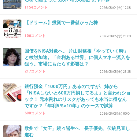
る街で始まった"郊外への大移動"のヤバさ
1154コメント
2026/08/04(火) 12:38
【ドリーム】投資で一番儲かった株
106コメント
2026/08/05(水) 23:08
国債をNISA対象へ。 片山財務相「やっていく時」
と検討加速。「金利ある世界」に個人マネー流入を
狙う。市場にもたらす影響は？
217コメント
2026/08/08(土) 23:28
銀行預金「1000万円」あるのですが、姉から
「NISAしないと600万円損してるよ」と言われショ
ック！ 元本割れのリスクがあっても本当に得なん
ですか？「年利5％×10年」のケースで試算
698コメント
2026/08/08(土) 00:04
欧州で「女王」続々誕生へ 長子優先、伝統見直し
進む