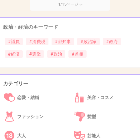
1/15ページ
政治・経済のキーワード
#議員
#消費税
#都知事
#政治家
#政府
#経済
#選挙
#政治
#首相
カテゴリー
恋愛・結婚
美容・コスメ
ファッション
髪型
大人
芸能人