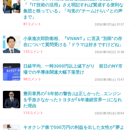
「『IT技術の活用』さえ明記すれば賛成する便利な
集団と映っている」「与党の“チームけらい”との声
まで」
81コメント
2026/08/07(金) 01:57
小泉進次郎防衛相、『VIVANT』に言及 “別班”の存
在について質問受ける「ドラマは好きですけどね」
133コメント
2026/08/02(日) 13:58
日経平均、一時3000円以上値下がり 前日のNY市
場での半導体関連大幅下落受け
98コメント
2026/08/08(土) 15:47
豊田章男の｢5年前の警告｣は正しかった…エンジン
を手放さなかったトヨタが｢6年連続世界一｣になれ
た理由
115コメント
2026/08/05(水) 00:54
キオクシア株で500万円の利益を出した女性が“夢よ