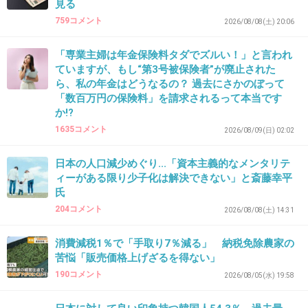
見る
759コメント
2026/08/08(土) 20:06
「専業主婦は年金保険料タダでズルい！」と言われ
ていますが、もし“第3号被保険者”が廃止された
ら、私の年金はどうなるの？ 過去にさかのぼって
「数百万円の保険料」を請求されるって本当です
か!?
1635コメント
2026/08/09(日) 02:02
日本の人口減少めぐり...「資本主義的なメンタリテ
ィーがある限り少子化は解決できない」と斎藤幸平
氏
204コメント
2026/08/08(土) 14:31
消費減税1％で「手取り7％減る」 納税免除農家の
苦悩「販売価格上げざるを得ない」
190コメント
2026/08/05(水) 19:58