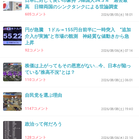
日本に対して良い印象持つ韓国人54.3％ 過去最
高 日韓両国のシンクタンクによる世論調査
605コメント
2026/08/05(水) 18:01
円が急騰 1ドル＝155円台前半に一時突入 “追加
介入が実施”と市場の観測 神経質な値動きから急
上昇
92コメント
2026/08/06(木) 07:14
株価は上がってもその恩恵がない…今、日本が陥っ
ている“株高不況”とは？
110コメント
2026/08/08(土) 06:01
自民党を選ぶ理由
1147コメント
2026/08/08(土) 19:40
政治って何だろう
128コメント
2026/08/06(木) 23:10