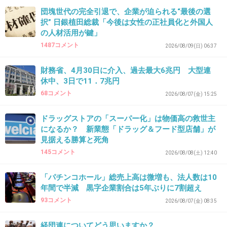
団塊世代の完全引退で、企業が迫られる“最後の選
択” 日銀植田総裁「今後は女性の正社員化と外国人
の人材活用が鍵」
1487コメント
2026/08/09(日) 06:37
財務省、4月30日に介入、過去最大6兆円 大型連
休中、3日で11．7兆円
68コメント
2026/08/07(金) 15:25
ドラッグストアの「スーパー化」は物価高の救世主
になるか？ 新業態「ドラッグ＆フード型店舗」が
見据える勝算と死角
145コメント
2026/08/08(土) 12:40
「パチンコホール」総売上高は微増も、法人数は10
年間で半減 黒字企業割合は5年ぶりに7割超え
93コメント
2026/08/07(金) 08:35
経団連についてどう思いますか？