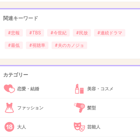
オダギリジョーもこの打ち切りのあとイマイチ
関連キーワード
ばっとしなくなっちゃったよね
#悲報
#TBS
#今世紀
#民放
#連続ドラマ
出典：www.officiallyjd.com
#最低
#視聴率
#夫のカノジョ
+98
-8
カテゴリー
34. 匿名
2013/11/15(金) 12:03:26
ゴメン！ 私も昨日体調悪くて観てなかった。
恋愛・結婚
美容・コスメ
昨日のネタ観た方、よかったらお願いします。
+11
-45
ファッション
髪型
大人
芸能人
35. 匿名
2013/11/15(金) 12:03:34
これは残念だけど8話ぐらいで打ち切りかな