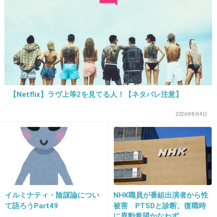
19. 匿名
2013/11/15(金) 11:58:23
これさ、タイトルもよくないのでは？
夫婦で
【Netflix】ラヴ上等2を見てる人！【ネタバレ注意】
夫 なにみてるの？
2026年8月4日
妻 夫のカノジョ
ふーん…
イルミナティ・陰謀論につい
NHK職員が番組出演者から性
て語ろうPart49
被害 PTSDと診断、復職時
なんか気まずい空気。
に異動希望かなわず