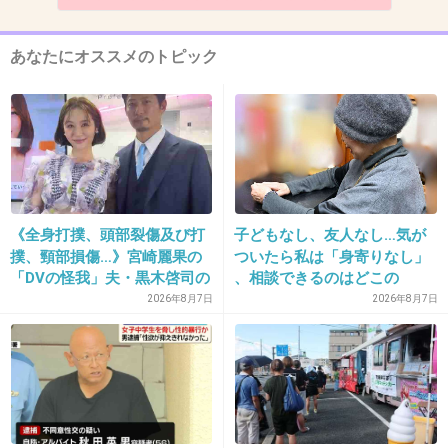
12. 匿名
2013/11/15(金) 11:56:33
鈴木砂羽です
あなたにオススメのトピック
+172
-14
13. 匿名
2013/11/15(金) 11:56:51
打ち切り ｸﾙ━━━━(ﾟ∀ﾟ)━━━━!?
+32
-83
《全身打撲、頭部裂傷及び打
子どもなし、友人なし…気が
撲、頸部損傷…》宮崎麗果の
ついたら私は「身寄りなし」
「DVの怪我」夫・黒木啓司の
、相談できるのはどこの
逮捕で始まる「夫婦の闘争」
誰？ 「家族がいること」が
2026年8月7日
2026年8月7日
14. 匿名
2013/11/15(金) 11:57:04
前提の世の中、でも孤立は誰
いや、面白いですよ！
にでも起きる
+620
-53