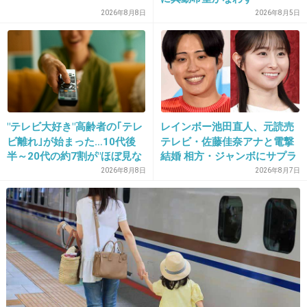
ってなりません？
2026年8月8日
2026年8月5日
うちはそう。
録画もタイトルがタイトルだけに
したくないと思うし。
+237
-51
"テレビ大好き"高齢者の｢テレ
レインボー池田直人、元読売
ビ離れ｣が始まった…10代後
テレビ・佐藤佳奈アナと電撃
半～20代の約7割が"ほぼ見な
結婚 相方・ジャンボにサプラ
い"衝撃の最新データ
イズ報告
2026年8月8日
2026年8月7日
20. 匿名
2013/11/15(金) 11:58:36
いっそワースト記録を目指しちゃえば？ｗ
+91
-24
21. 匿名
2013/11/15(金) 11:59:14
入れ替わるじゃなくて、本当に不倫してドロド