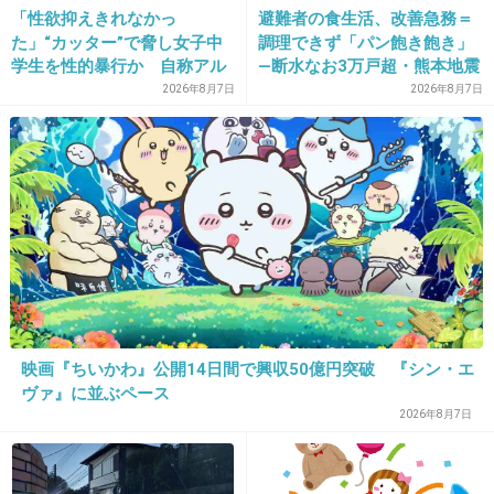
「性欲抑えきれなかっ
避難者の食生活、改善急務＝
15. 匿名
2013/11/15(金) 11:57:10
た」“カッター”で脅し女子中
調理できず「パン飽き飽き」
可哀そうだけど この子だけじゃない。
学生を性的暴行か 自称アル
―断水なお3万戸超・熊本地震
実際 うちきりになった良い番組いっぱいあっ
バイトの56歳男を逮捕 千葉
2026年8月7日
2026年8月7日
たから。
+264
-12
映画『ちいかわ』公開14日間で興収50億円突破 『シン・エ
ヴァ』に並ぶペース
16. 匿名
2013/11/15(金) 11:57:41
2026年8月7日
このせいで低視聴率女王、みたいなレッテルが
貼られちゃったら気の毒だね