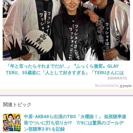
27. 匿名
2013/11/15(金) 12:01:19
NTR展開でエロエロな昼ドラ枠にしたら見たか
も。子供と一緒にこんなの見たくない。
+40
-22
「年と言ったらそれまでだが…」〝ふっくら激変〟GLAY
TERU、55歳姿に「人として好きすぎる」「TERUさんには
28. 匿名
2013/11/15(金) 12:01:36
見えない」「分からなかった」
2026年8月7日
えー、私はこのドラマ
Recommended by
おもしろいと思うんだけどなー。
毎回楽しみにしてる。
関連トピック
きっと他にも楽しみに見てる人も絶対いるから
中居･AKB48ら出演のTBS「火曜曲！」 低視聴率連
打ちきりとかやめてほしい(;_;)
発でついに打ち切りか!? 7/9には驚異のゴールデ
ン視聴率3.8%を記録