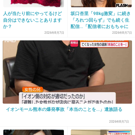
何言ってるの？
人が当たり前にやってるけど
坂口杏里「98kg激変」に続き
+120
-9
自分はできないことあります
「ろれつ回らず」でも続く生
か？
配信…「配信者におもちゃに
されてる」知人は懸念表明
2026年8月7日
2026年8月7日
24. 匿名
2013/11/15(金) 11:59:39
いい作品なのに数字が伸びないことってあるけ
ど、正直このドラマは作品としても別に…だよ
ね(;´Д｀)
+61
-40
25. 匿名
2013/11/15(金) 12:00:58
イオンモール熊本の爆発事故「本当のことを…」遺族語る
川口春奈かわいいのに桜蘭高校も低視聴率だっ
2026年8月7日
たし演技も酷評だったね