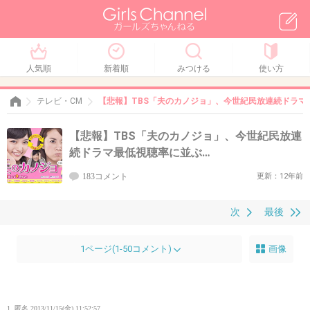
人気順
新着順
みつける
使い方
テレビ・CM
【悲報】TBS「夫のカノジョ」、今世紀民放連続ドラマ
【悲報】TBS「夫のカノジョ」、今世紀民放連
続ドラマ最低視聴率に並ぶ…
183コメント
更新：12年前
次
最後
1ページ(1-50コメント)
画像
1. 匿名
2013/11/15(金) 11:52:57