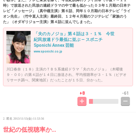
い数字。また、テレビ東京を除く、今世紀以降のプライム帯（午後７～１１
時）で放送された民放の連続ドラマの中で最も低かった０３年１月期の日本テ
レビ「メッセージ」（真中瞳主演）第６話、同年１０月期の日本テレビ「ライ
オン先生」（竹中直人主演）最終回、１２年４月期のフジテレビ「家族のう
た」（オダギリジョー主演）第４話に並んでしまった。
「夫のカノジョ」第４話は３・１％ 今世
紀民放連ドラ最低に並ぶ ― スポニチ
Sponichi Annex 芸能
www.sponichi.co.jp
川口春奈（１８）主演のＴＢＳ系連続ドラマ「夫のカノジョ」（木曜後
９・００）の第４話が１４日に放送され、平均視聴率が３・１％（ビデオ
リサーチ調べ、関東地区）だったことが１５日、分かった。
+8
-61
2. 匿名
2013/11/15(金) 11:53:56
世紀の低視聴率か…