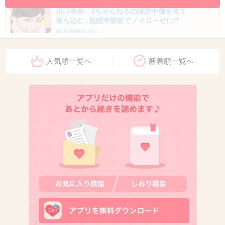
川口春奈、2ちゃんねるの誹謗中傷を見て
落ち込む…視聴率惨敗でノイローゼに!?
girlschannel.net
川口春奈、2ちゃんねるの誹謗中傷を見て落ち込む…視聴率惨敗でノイロー
人気順一覧へ
新着順一覧へ
ゼに!? ＞期待を感じているからこそ、川口も低迷する視聴率にショックを
受けており、このところは「2ちゃんねるに書き込まれた自身への誹謗中傷
を見て、落ち込むこともあるそうです。彼女は考え...
+301
-17
11. 匿名
2013/11/15(金) 11:56:30
もう早いとこ打ち切りにしてあげて！
+166
-39