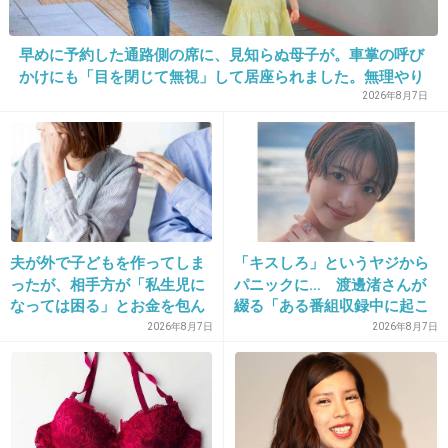
ロの内容の方が視聴率取れたと思う・・・
早めに予約した通路側の席に、見知らぬ母子が。車掌の呼び
+231
-21
かけにも「目を閉じて無視」して居座られました。無理やり
奪われた席は、結局“やったもん勝ち”になってしまうのでし
2026年8月7日
ょうか？
22. 匿名
2013/11/15(金) 11:59:26
夫のカノジョなんて
馬鹿げたタイトルつけるから…
見る気失せるよ
夫が外で子どもを作ってしま
「キスしろ」というヤジから
ったが、相手方が「私生児に
パニックに… 渡邊渚さんが
+268
-15
なっては困る」とお金を包ん
綴る「ある番組収録中に起こ
で頭を下げに来ても応じず、
ったフラッシュバック」
2026年8月7日
2026年8月7日
晩年まで離婚に応じなかった
親戚の話→「一生復讐にな
23. 匿名
2013/11/15(金) 11:59:37
る」「これ本人幸せなの？」
17