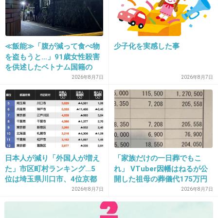
+369
-15
≪飯能≫「腹が減って食べ物
少子化を実感した事
を盗もうと…」91歳女性殺害
17. 匿名
2013/11/15(金) 11:57:48
を供述したベトナム国籍の
他局と比較する時代は終わったね
男、在留資格なし…奪った車
2026年8月7日
2026年8月7日
韓国ドラマに比べて日本のドラマの俳優陣の演技、スタイルはひどすぎる
で“3台追突”の逃走劇
日本のドラマを違法に楽しんできたアジア各国の若者たちが近年日本のドラマ
を見限り韓国ドラマに夢中になっている
このまま事務所主導のキャスティングが続くと日本のガラパゴス化はますます
進み、日本人の視聴者も他国のドラマに逃げていくでしょう
+21
-273
日本人が減り「外国人が増え
「家族だけの一日葬でもこ
た」市区町村ランキング…5
れ」 VTuber因幡はねるが公
18. 匿名
2013/11/15(金) 11:58:06
位は埼玉県川口市、4位京都
開した祖母の葬儀代175万円
夫のカノジョってタイトルも悪い気が
市、ではトップ3は？
が話題
2026年8月7日
2026年8月7日
+371
-7