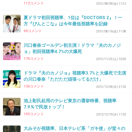
+484
-26
113コメント
2013/08/09(金) 11:32
夏ドラマ初回視聴率、1位は『DOCTORS 2』！一
方『ぴんとこな』は今年最低視聴率を記録
29. 匿名
2013/11/15(金) 12:01:48
69コメント
2013/08/16(金) 11:08
深夜枠並みかそれ以下の視聴率だよね・・・
川口春奈ゴールデン初主演！ドラマ「夫のカノジ
+59
-5
ョ」初回視聴率4.7%の大爆死
176コメント
2013/11/23(土) 10:38
30. 匿名
2013/11/15(金) 12:02:10
ドラマ『夫のカノジョ』視聴率3.7%と大爆死で主演
の川口春奈「ただただ頑張ってるだけ」
私は見てるよ！
136コメント
2013/12/04(水) 21:02
+331
-29
池上彰氏起用のテレビ東京の選挙特番、視聴率
7.9％で民放トップ！
105コメント
2012/12/19(水) 11:02
31. 匿名
2013/11/15(金) 12:02:15
同い年だし地元も近いから応援してるんだけど
大みそか視聴率、日本テレビ系「ガキ使」が堂々の