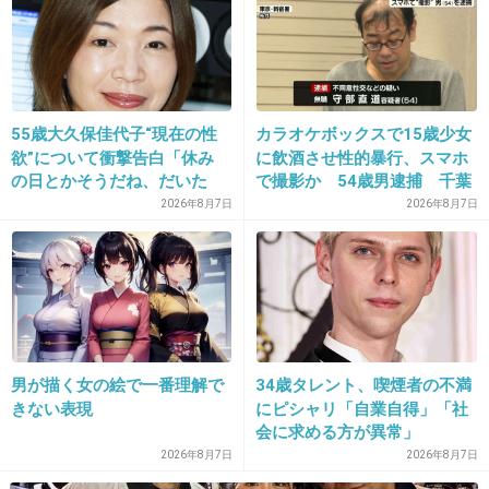
まぁ推されてるしこれからいろんな作品にでて
伸びてくでしょう
+125
-24
55歳大久保佳代子“現在の性
カラオケボックスで15歳少女
欲”について衝撃告白「休み
に飲酒させ性的暴行、スマホ
26. 匿名
2013/11/15(金) 12:01:07
の日とかそうだね、だいた
で撮影か 54歳男逮捕 千葉
い…」
ブログに激励コメント殺到したらしいけどさら
2026年8月7日
2026年8月7日
に視聴率下がるってなんでなのｗ
主演ドラマ打ち切り？川口春奈に激励コメ
ント1000件超 （デイリースポーツ） -
Yahoo!ニュース
headlines.yahoo.co.jp
男が描く女の絵で一番理解で
34歳タレント、喫煙者の不満
ＴＢＳ系の主演ドラマ「夫のカノジョ」が、低視聴率から打ち切りの可能
性も報道されている女優の川口春奈の公式ブログに、川口を励ますコメン
きない表現
にピシャリ「自業自得」「社
トが殺到している。
会に求める方が異常」
2026年8月7日
2026年8月7日
+88
-6