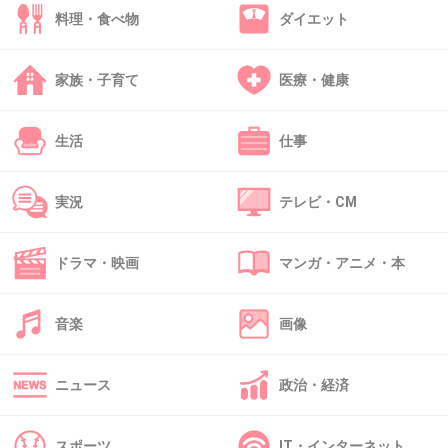
料理・食べ物
ダイエット
+42
-14
家族・子育て
医療・健康
36. 匿名
2013/11/15(金) 12:03:35
生活
仕事
26
視聴率は視聴率計が付いている家庭しか反映さ
実況
テレビ・CM
れないから
付いてない人がみても影響でないんだって
ドラマ・映画
マンガ・アニメ・本
+156
-5
音楽
画像
37. 匿名
2013/11/15(金) 12:04:05
ニュース
政治・経済
来週放送あるなら今世紀最低になるんじゃな
い？
スポーツ
IT・インターネット