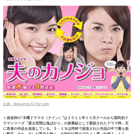
出典：blog-imgs-57.fc2.com
＞放送枠の“木曜ドラマ９（ナイン）”は２０１１年１０月クールから国民的ド
ラマシリーズ「渡る世間は鬼ばかり」の後番組として新設されたドラマ枠。主
に若者の作品を放送している。３・１％は同枠で放送された作品の中で最も低