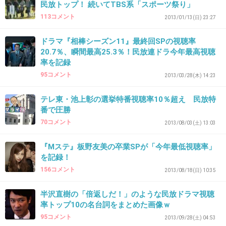
民放トップ！ 続いてTBS系「スポーツ祭り」
な
113コメント
2013/01/13(日) 23:27
+40
-21
ドラマ『相棒シーズン11』最終回SPの視聴率
20.7％、瞬間最高25.3％！民放連ドラ今年最高視聴
率を記録
32. 匿名
2013/11/15(金) 12:02:41
95コメント
2013/03/28(木) 14:23
不倫ドラマだと思ってたけど違うんだね
テレ東・池上彰の選挙特番視聴率10％超え 民放特
まあ観ないけど
番で圧勝
70コメント
+90
-21
2013/08/03(土) 13:03
『Mステ』板野友美の卒業SPが「今年最低視聴率」
を記録！
33. 匿名
2013/11/15(金) 12:03:06
156コメント
2013/08/18(日) 10:35
＞１
半沢直樹の「倍返しだ！」のような民放ドラマ視聴
＞１２年４月期のフジテレビ「家族のうた」
率トップ10の名台詞をまとめた画像ｗ
（オダギリジョー主演）第４話
95コメント
2013/09/28(土) 04:53