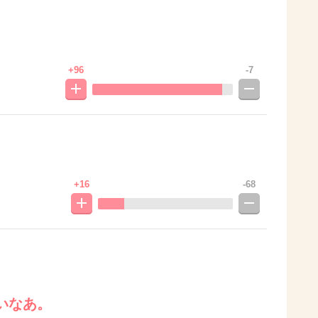
+96
-7
+16
-68
いなあ。