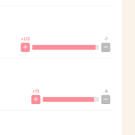
+172
-7
+71
-6