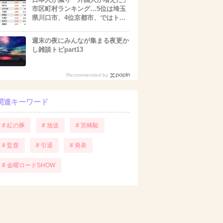
市区町村ランキング…5位は埼玉
県川口市、4位京都市、ではト...
週末の夜にみんなが集まる夜更か
し雑談トピpart13
Recommended by
関連キーワード
# 紅の豚
# 放送
# 宮崎駿
# 監督
# 引退
# 発表
# 金曜ロードSHOW