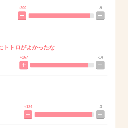
+200
-9
にトトロがよかったな
+167
-14
+124
-3