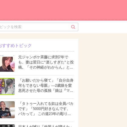
おすすめトピック
元ジャンポケ斉藤に求刑7年で
も、妻は翌日に“楽しすぎた“と投
稿。「その神経がわからん」と...
「お願いだから寝て」「自分自身
何もできない母親」―2歳娘を窒
息死させた母の孤独「娘は『マ...
「タトゥー入れてる奴は全員バカ
です」「5000円好きなんです、
バカって」 この道23年の彫り...
日本人が減り「外国人が増えた」