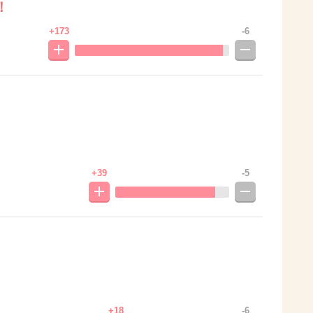
！
+173
-6
+39
-5
+18
-6