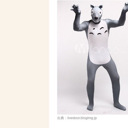
出典：livedoor.blogimg.jp