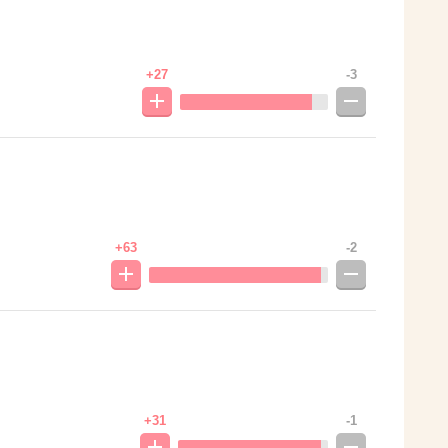
+27
-3
+63
-2
+31
-1