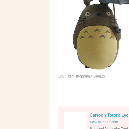
出典：item.shopping.c.yimg.jp
Cartoon Totoro Lyc
www.milanoo.com
Find cool Multicolor Zent