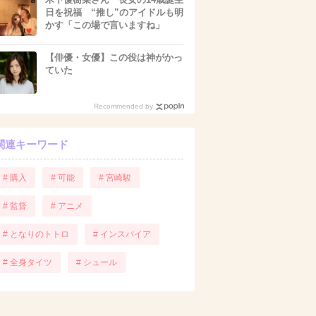
日を祝福 “推し”のアイドルも明
かす「この場で言いますね」
【俳優・女優】この役は神がかっ
ていた
Recommended by
関連キーワード
# 購入
# 可能
# 宮崎駿
# 監督
# アニメ
# となりのトトロ
# インスパイア
# 全身タイツ
# シュール