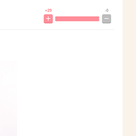
+29
-0