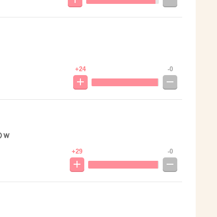
+24
-0
のｗ
+29
-0