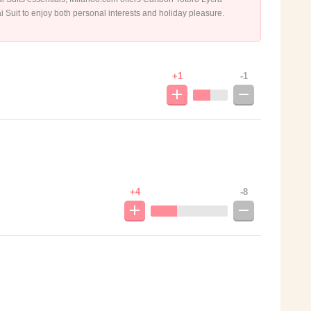
 Suit to enjoy both personal interests and holiday pleasure.
+1
-1
+4
-8