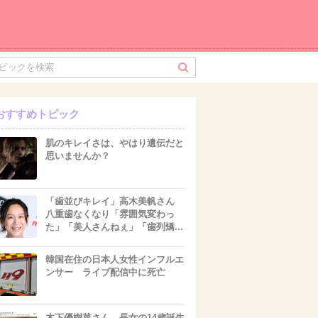
おすすめトピック
肌のキレイさは、やはり遺伝だと
思いませんか？
「歯並びキレイ」高木美帆さん
八重歯なくなり「雰囲気変わっ
た」「美人さんねぇ」「歯列矯...
韓国在住の日本人女性インフルエ
ンサー ライブ配信中に死亡
木下優樹菜さん 長女の14歳誕生