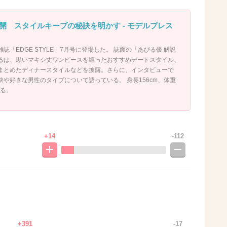
開 スタイルキープの秘訣を明かす - モデルプレス
「EDGE STYLE」7月号に登場した。 誌面の「あびる優 解説
るは、黒いマキシ丈ワンピースを纏ったおすすめデートスタイル、
まとめたディナースタイルなどを披露。さらに、インタビューで
や好きな男性のタイプについて語っている。 身長156cm、体重
びる。
+14
-112
+391
-17