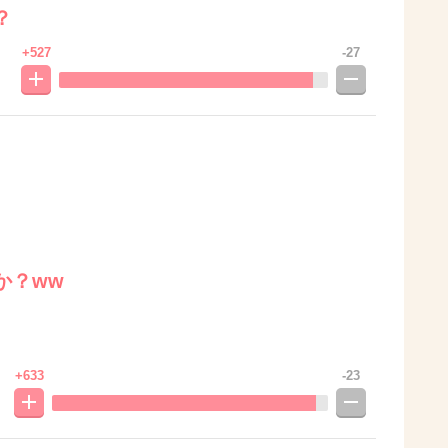
？
+527
-27
か？ww
+633
-23