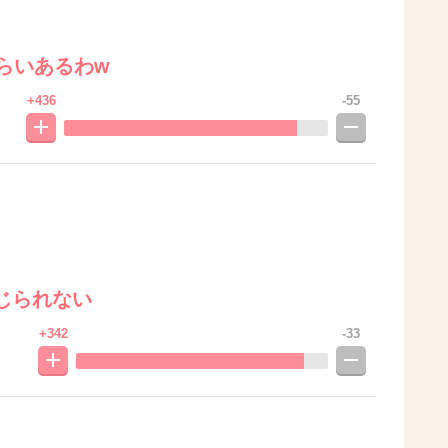
らいあるわw
+436
-55
じられない
+342
-33