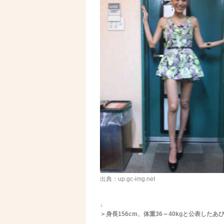
出典：up.gc-img.net
↓
＞身長156cm、体重36～40kgと公表したあ