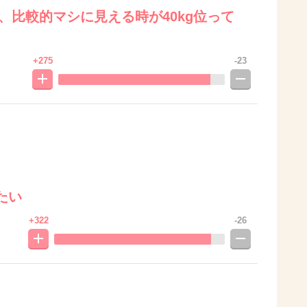
で、比較的マシに見える時が40kg位って
+275
-23
たい
+322
-26