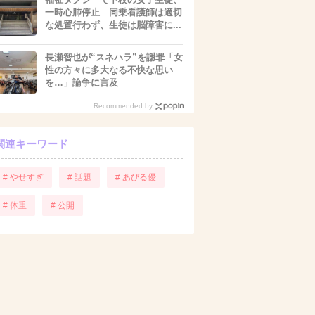
一時心肺停止 同乗看護師は適切
な処置行わず、生徒は脳障害に...
長瀬智也が“スネハラ”を謝罪「女
性の方々に多大なる不快な思い
を…」論争に言及
Recommended by
関連キーワード
# やせすぎ
# 話題
# あびる優
# 体重
# 公開