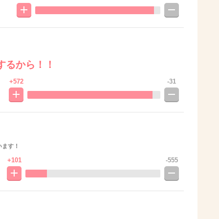
するから！！
+572
-31
います！
+101
-555