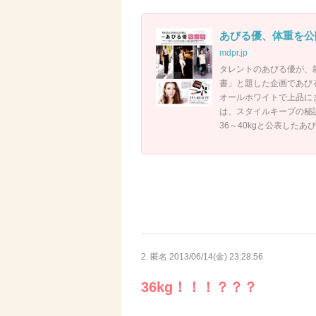
あびる優、体重を公
mdpr.jp
タレントのあびる優が、雑誌
書」と題した企画であび
オールホワイトで上品に
は、スタイルキープの秘訣
36～40kgと公表したあ
2. 匿名
2013/06/14(金) 23:28:56
36kg！！！？？？