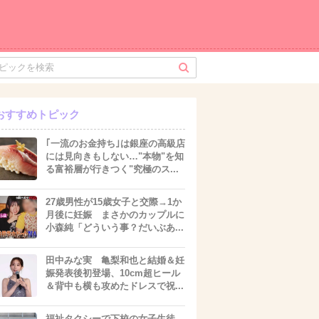
おすすめトピック
｢一流のお金持ち｣は銀座の高級店
には見向きもしない…"本物"を知
る富裕層が行きつく"究極のス...
27歳男性が15歳女子と交際→1か
月後に妊娠 まさかのカップルに
小森純「どういう事？だいぶあ...
田中みな実 亀梨和也と結婚＆妊
娠発表後初登場、10cm超ヒール
＆背中も横も攻めたドレスで祝...
福祉タクシーで下校の女子生徒、