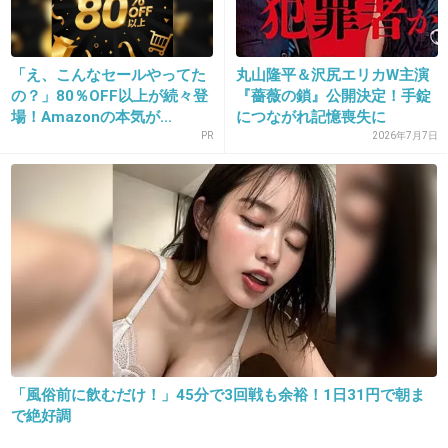
「え、こんなセールやってた
丸山隆平＆沢尻エリカW主演
+268
-56
の？」80％OFF以上が続々登
『薔薇の鎖』公開決定！手錠
場！Amazonの本気が...
につながれ記憶喪失に
PR
2026年7月7日
20. 匿名
2014/10/23(木) 12:54:06
ファーストクラスは一人で見たい人が録画してるんじゃない？
+32
-73
21. 匿名
2014/10/23(木) 12:54:33
今日は会社休みますは
めっちゃ面白かったし、
「風俗前に飲むだけ！」45分で3回戦も余裕！1日31円で朝ま
見てて癒される❤︎❤︎
で絶好調
+499
-20