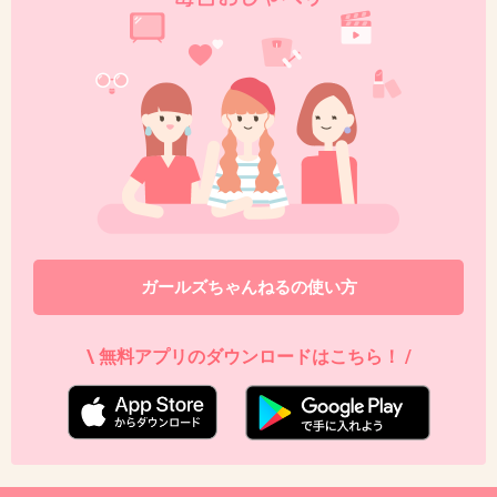
休みます、は1話見て見限ったけど
ファーストクラスは2話ちょっと見て、見限った
視聴率良いのは意外だなー
+18
-63
42. 匿名
2014/10/23(木) 12:58:11
きょう会社休みます。の実況トピ「キュンキュ
ン」コメが大量だった(笑)
+227
-7
ガールズちゃんねるの使い方
\ 無料アプリのダウンロードはこちら！ /
43. 匿名
2014/10/23(木) 12:58:31
沢尻人気なさすぎwwww
+145
-27