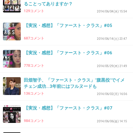
ることってありますか？
ファーストクラスは録画！
129コメント
2014/06/04(水) 15:54
あんなの見たら寝る前に疲れるから週末見る
【実況・感想】「ファースト・クラス」#05
+231
-19
687コメント
2014/06/14(土) 23:47
【実況・感想】「ファースト・クラス」#06
34. 匿名
2014/10/23(木) 12:56:18
私は録画でどちらも見てて、どちらも好きです
778コメント
2014/05/29(木) 21:49
よ♪
田畑智子、「ファースト・クラス」"腹黒役"でイメ
今日は会社休みますの方が一般受けするという
チェン成功…3年前にはフルヌードも
か、ターゲットが広いのかなとは思う。
136コメント
2014/06/02(月) 16:56
+146
-8
【実況・感想】「ファースト・クラス」#07
984コメント
2014/06/06(金) 14:15
35. 匿名
2014/10/23(木) 12:56:30