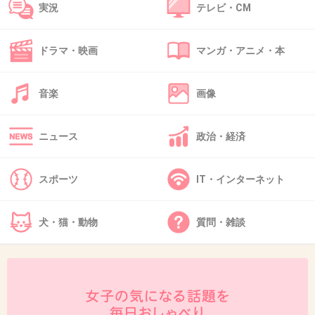
実況
テレビ・CM
39. 匿名
2014/10/23(木) 12:57:40
仕事で疲れてるのにドロドロドラマ見たくな
ドラマ・映画
マンガ・アニメ・本
い。きゅんきゅんしたいんです。
+223
-11
音楽
画像
ニュース
政治・経済
40. 匿名
2014/10/23(木) 12:57:53
玉木宏カッコイイ！でもあんなＣＥＯなら干物
スポーツ
IT・インターネット
女を本気で相手にするわけない！
犬・猫・動物
質問・雑談
+358
-9
41. 匿名
2014/10/23(木) 12:58:02
どっちも見てなーい