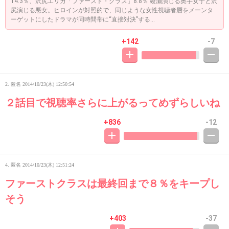
14.3％、沢尻エリカ「ファースト・クラス」8.8％ 綾瀬演じる奥手女子と沢
尻演じる悪女。ヒロインが対照的で、同じような女性視聴者層をメーンタ
ーゲットにしたドラマが同時間帯に“直接対決”する...
+142
-7
2. 匿名
2014/10/23(木) 12:50:54
２話目で視聴率さらに上がるってめずらしいね
+836
-12
4. 匿名
2014/10/23(木) 12:51:24
ファーストクラスは最終回まで８％をキープし
そう
+403
-37