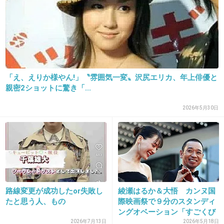
ね。私は好きだけど
+244
-21
28. 匿名
2014/10/23(木) 12:55:11
「え、えりか様やん!」〝雰囲気一変〟沢尻エリカ、年上俳優と
フジは誤算だろうね
親密2ショットに驚き「...
+193
-3
2026年5月30日
29. 匿名
2014/10/23(木) 12:55:34
沢尻エリカでは視聴率が取れないということで
路線変更が成功したor失敗し
綾瀬はるか＆大悟 カンヌ国
すね
たと思う人、もの
際映画祭で９分のスタンディ
ングオベーション「すごくび
綾瀬はるか＞沢尻エリカ
っ...
2026年7月13日
2026年5月18日