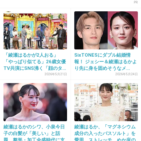
PR
22. 匿名
2014/10/23(木) 12:54:33
ストーカー被害おつ
沢尻エリカがストーカー被害に苦しんでる
事が判明・・・ : GOSSIP速報
「綾瀬はるかが2人おる」
SixTONESにダブル結婚情
gossip1.net
「やっぱり似てる」26歳女優
報！ ジェシー＆綾瀬はるかよ
TV共演にSNS沸く「顔のタ...
り先に身を固めそうなメ...
沢尻エリカがストーカー被害に苦しんでる事が判明・・・ 1: 三毛猫 φ ★＠
＼(^o^)／ 2014/10/23(木) 08:24:32.44 ID:???0.net 沢尻エリカ（28才）がス
2026年5月21日
2026年5月24日
トーカー被害にあっていたことが明らかになった。 現在、都内屈指の高級
住宅街の一戸建てで、母と2人...
+17
-48
23. 匿名
2014/10/23(木) 12:54:49
綾瀬はるかのシワ、小泉今日
綾瀬はるか、「マグネシウム
子の白髪が「美しい」と話
成分の入ったバスソルト」を
綾瀬はるかの方がファン層の幅が広そう。
題 整形・加工全盛時代に支
愛用 ストレッチ、ぬか床の