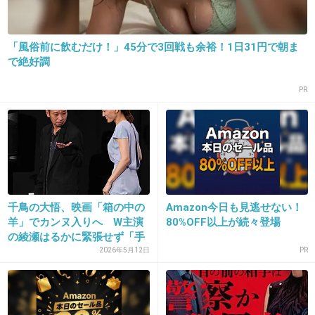
【実況＆感想】「きょうは会社休みます。」第2話第2話も実況＆キュンキ
ュンしちゃいましょう♪
「風俗前に飲むだけ！」45分で3回戦も余裕！1日31円で朝ま
で絶好調
【実況・感想】ファーストクラス（第2
PR
話）
girlschannel.net
【実況・感想】ファーストクラス（第2話）今夜からドロドロ本領発揮！ 沢
尻エリカ＝虐げられるシンデレラが陥る泥沼… 突然白紙にされたデザイナ
ーデビュー！ モンスター女たちの悪意のワナが炸裂！ 許さない 観ている
方、一緒に語りましょう！
+204
-13
千鳥の大悟、映画「箱の中の
Amazon今日も見逃せない！
羊」でカンヌ入りへ W主演
80%OFF以上が続々登場
の綾瀬はるかに緊張せず「手
を...
2026年5月12日
PR
19. 匿名
2014/10/23(木) 12:54:01
福士蒼汰『もっと恋愛以外に目を向けてごらん
(ドヤァ！！』