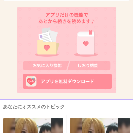
おもしろいもんね！
+229
-26
11. 匿名
2014/10/23(木) 12:52:09
ファーストクラスは録画してるって人、多いん
じゃない？
+345
-111
12. 匿名
2014/10/23(木) 12:52:36
えー昨日のファーストクラス、面白かったけどなあ。
あなたにオススメのトピック
+89
-119