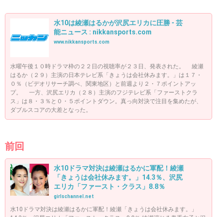
水10は綾瀬はるかが沢尻エリカに圧勝 - 芸
能ニュース : nikkansports.com
www.nikkansports.com
水曜午後１０時ドラマ枠の２２日の視聴率が２３日、発表された。 綾瀬
はるか（２９）主演の日本テレビ系「きょうは会社休みます。」は１７・
０％（ビデオリサーチ調べ、関東地区）と前週より２・７ポイントアッ
プ。 一方、沢尻エリカ（２８）主演のフジテレビ系「ファーストクラ
ス」は８・３％と０・５ポイントダウン。真っ向対決で注目を集めたが、
ダブルスコアの大差となった。
前回
水10ドラマ対決は綾瀬はるかに軍配！綾瀬
「きょうは会社休みます。」14.3％、沢尻
エリカ「ファースト・クラス」8.8％
girlschannel.net
水10ドラマ対決は綾瀬はるかに軍配！綾瀬「きょうは会社休みます。」