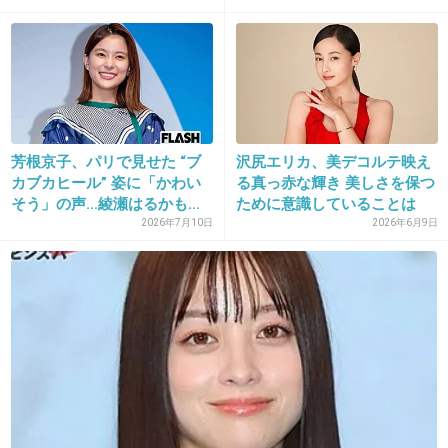
+373
-40
30. 匿名
2014/10/23(木) 12:55:36
ガルちゃんで人気みたいだから、昨日ファース
芳根京子、パリで見せた “ブ
沢尻エリカ、美デコルテ映え
カブカヒール” 姿に「かわい
る真っ赤な輝き 美しさを保つ
トクラス見てみたらつまらなかったよ
そう」の声…綾瀬はるかも...
ために意識していることは
「...
+241
-21
2026年7月10日
2026年6月9日
31. 匿名
2014/10/23(木) 12:55:36
綾瀬はるかはグラビアから女優に上手く化けた
っ思う
+272
-17