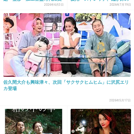
正直ファーストクラスは期待を下回った。
持さ...
世...
2026年6月3日
2026年7月19日
+469
-21
24. 匿名
2014/10/23(木) 12:54:55
綾瀬はるかのドラマのほうが
ほんわかして夢見れるしおもしろい
沢尻のは疲れる
週の真ん中にやるドラマではない
佐久間大介も興味津々、次回「サクサクヒムヒム」に沢尻エリ
カ登場
+557
-18
2026年5月17日
25. 匿名
2014/10/23(木) 12:54:56
ファーストクラス面白いと思うけどな～