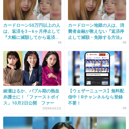
13. 匿名
2014/10/23(木) 12:52:46
初回見てファーストクラスがつまらないと見限
った人が休みます。に流れたのかな？
カードローン50万円以上の人
カードローン地獄の人は、消
は、返済を3～6ヶ月停止して
費者金融が教えない『返済停
+650
-36
『大幅に減額してから返済...
止して減額・免除する方法』
で...
PR
PR
14. 匿名
2014/10/23(木) 12:53:18
面白いほう録画する時代
それかネットでみる時代
+56
-154
綾瀬はるか、バブル期の熱血
【ウェザーニュース】無料配
弁護士に！「ファーストボイ
信中！Rチャンネルなら登録
ス」10月2日公開 ファー
不要！
ス...
2026年6月2日
PR
15. 匿名
2014/10/23(木) 12:53:24
きょうは会社休みますの配役がいいし、なによ