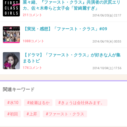
菜々緒、『ファースト・クラス』共演者の沢尻エリ
カ、佐々木希らと女子会「皆綺麗すぎ」
211コメント
2014/06/20(金) 22:17
出典：first-class1.blog.so-net.ne.jp
【実況・感想】「ファースト・クラス」#09
1088コメント
2014/06/19(木) 00:55
出典：up.gc-img.net
【ドラマ】「ファースト・クラス」が好きな人が集
まるトピ
週の真ん中の疲れてるときは、女の戦いよりも
174コメント
2014/10/04(土) 17:56
楽に見れてイケメンに癒されたい人が多そうｗ
ファーストクラス録画派もいるだろうねー
関連キーワード
+434
-15
#水10
#綾瀬はるか
#きょうは会社休みます。
#初回
#上昇
#ファースト・クラス
36. 匿名
2014/10/23(木) 12:56:31
約１０％も差がついたね～