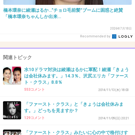
橋本環奈に綾瀬はるか…“チョロ毛前髪”ブームに困惑と絶賛
32. 匿名
2014/10/23(木) 12:55:57
「橋本環奈ちゃんしか出来...
ファーストクラスやめて今日は会社休みます。
2026年7月18日
を観ることにした。
Recommended by
ファーストクラスの話がなんとなく想像つく
し、みんなギラギラしていて疲れちゃう。
関連トピック
+395
-15
水10ドラマ対決は綾瀬はるかに軍配！綾瀬「きょう
は会社休みます。」14.3％、沢尻エリカ「ファース
ト・クラス」8.8％
553コメント
33. 匿名
2014/10/23(木) 12:56:12
2014/11/13(木) 18:03
「ファースト・クラス」と「きょうは会社休みま
昨日の会社休みますの福士蒼汰がかなり面白か
す。」どっちを見ますか？
った（笑）
129コメント
2014/11/09(日) 20:21
でも俺のこと好きなんだろー？ってやつ！
「ファースト・クラス」みたいに心の中で格付けす