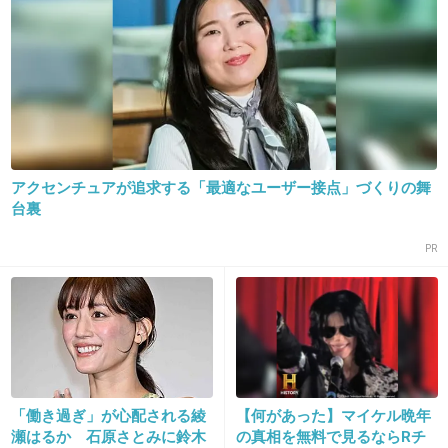
り想像以上に面白い！！！！
+934
-47
アクセンチュアが追求する「最適なユーザー接点」づくりの舞
台裏
PR
16. 匿名
2014/10/23(木) 12:53:27
週の真ん中は今日会社～できゅんきゅんしてる
位がいいと思った
ファーストクラスは焼肉の後にカツ丼やらステ
ーキやら出されて胸焼けする感じで水曜日には
「働き過ぎ」が心配される綾
【何があった】マイケル晩年
キツイ
瀬はるか 石原さとみに鈴木
の真相を無料で見るならRチ