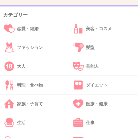
+156
-5
カテゴリー
恋愛・結婚
美容・コスメ
37. 匿名
2014/10/23(木) 12:57:15
初回ファーストクラスはちょっと慌ただしかったけど、昨日のは面白かった
ファッション
髪型
よ！
+34
-58
大人
芸能人
料理・食べ物
ダイエット
38. 匿名
2014/10/23(木) 12:57:18
ファーストクラスは水曜10時には合わない
家族・子育て
医療・健康
金曜11時くらいだったらリアルタイムで見てた
+310
-8
生活
仕事