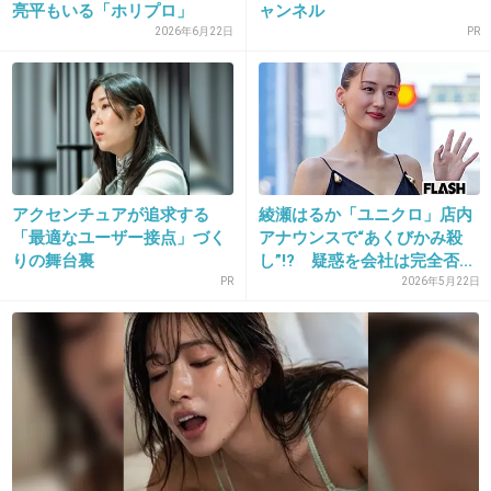
亮平もいる「ホリプロ」
ャンネル
+587
-26
が“綾...
2026年6月22日
PR
17. 匿名
2014/10/23(木) 12:53:42
両方見たいのにガブってもったいないよね
+326
-25
アクセンチュアが追求する
綾瀬はるか「ユニクロ」店内
「最適なユーザー接点」づく
アナウンスで“あくびかみ殺
りの舞台裏
し”!? 疑惑を会社は完全否...
PR
2026年5月22日
18. 匿名
2014/10/23(木) 12:53:48
ガルちゃんの実況トピのコメント数が初回はフ
ァーストクラスのほうが断然多かったのに、今
回は逆転してた！
【実況＆感想】「きょうは会社休みま
す。」第2話
girlschannel.net