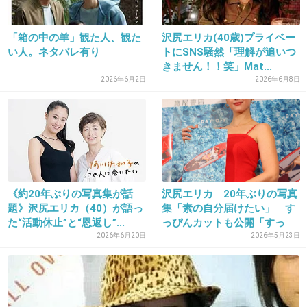
+39
-89
「箱の中の羊」観た人、観た
沢尻エリカ(40歳)プライベー
い人。ネタバレ有り
トにSNS騒然「理解が追いつ
26. 匿名
2014/10/23(木) 12:55:03
きません！！笑」Mat...
ファーストクラス、録画率も低くTOP10すら、
2026年6月2日
2026年6月8日
入ってないらしいです。。。
前作の方が、はるかに面白かった！！
+342
-11
《約20年ぶりの写真集が話
沢尻エリカ 20年ぶりの写真
題》沢尻エリカ（40）が語っ
集「素の自分届けたい」 す
た“活動休止”と“恩返し”...
っぴんカットも公開「すっ
27. 匿名
2014/10/23(木) 12:55:03
ぴ...
2026年6月20日
2026年5月23日
職場の男性たちが、会社休みますの話しして
た！
男はファーストクラスみたいなの観ないもん