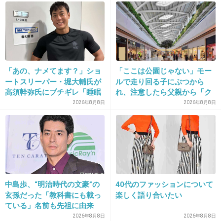
+77
-5
17. 匿名
2014/05/31(土) 23:11:25
別に。
「あの、ナメてます？」ショ
「ここは公園じゃない」モー
+28
-43
ートスリーパー・堀大輔氏が
ルで走り回る子にぶつから
高須幹弥氏にブチギレ「睡眠
れ、注意したら父親から「ク
不足の人＝キレやすい」SNS
ソババア」の暴言。「子ども
2026年8月8日
2026年8月8日
で物議
だから多めに見ろ」を強要し
18. 匿名
2014/05/31(土) 23:11:27
てくる人物とは
始まったー！
たのしみ♩
+25
-5
中島歩、“明治時代の文豪”の
40代のファッションについて
玄孫だった「教科書にも載っ
楽しく語り合いたい
ている」名前も先祖に由来
19. 匿名
2014/05/31(土) 23:11:32
2026年8月8日
2026年8月8日