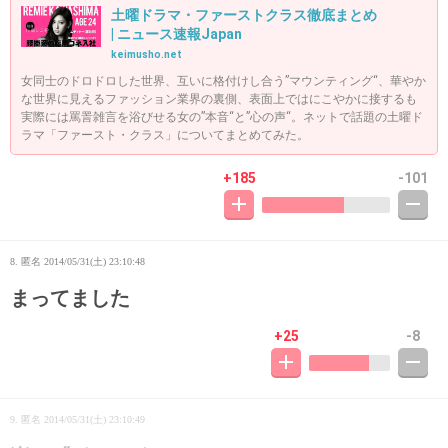
土曜ドラマ・ファーストクラス徹底まとめ
| ニュース速報Japan
keimusho.net
女同士のドロドロした世界、互いに格付けし合う”マウンティング“、華やか
な世界に見えるファッション業界の裏側、表面上ではにこやかに接するも
実際には罵詈雑言を浴びせる女の”本音“と”心の声“。ネットで話題の土曜ド
ラマ「ファースト・クラス」についてまとめてみた。
+185
-101
8. 匿名
2014/05/31(土) 23:10:48
まってました
+25
-8
9. 匿名
2014/05/31(土) 23:10:49