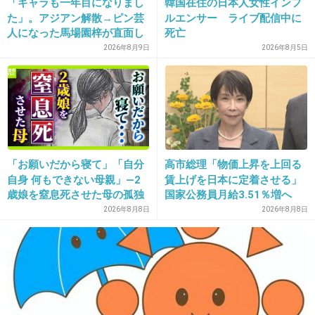
「ギャラも一年目になりまし
韓国在住の日本人女性インフ
た」。アジアン解散→ピン芸
ルエンサー ライブ配信中に
22. 匿名
2014/05/31(土) 23:11:50
人になった馬場園梓が直面し
死亡
腹黒女www
た現実、そして携える芸人と
2026年8月9日
2026年8月5日
しての矜持
+32
-4
23. 匿名
2014/05/31(土) 23:12:01
キタキタキター！
「お願いだから寝て」「自分
高市総理「物価上昇を上回る
自身 何もできない母親」―2
賃上げを日本に定着させる」
今日こそエリカ様本領発揮ね♡
歳娘を窒息死させた母の孤独
国家公務員月給3.51％増へ
+110
-4
「娘は『ママどうして』と」
人事院の勧告を受け
2026年8月8日
2026年8月8日
限界の年子ワンオペ育児 法
廷での懺悔と声なきSOS
24. 匿名
2014/05/31(土) 23:12:04
みなさん！YouTubeでファーストクラスのショ
ートドラマみたいなのやってるの知ってます