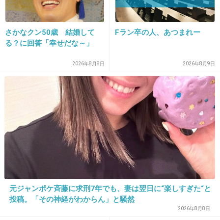
+41
-3
さかなクン50歳 結婚して
Fラン卒の人、あつまれー
15. 匿名
2014/05/31(土) 23:11:14
る？に回答「幸せだな～」
くぁーー！始まったー！
2026年8月8日
2026年8月9日
+16
-6
元ジャンポケ斉藤に求刑7年でも、妻は翌日に“楽しすぎた“と
16. 匿名
2014/05/31(土) 23:11:24
投稿。「その神経がわからん」と騒然
1週間長かった！
2026年8月8日