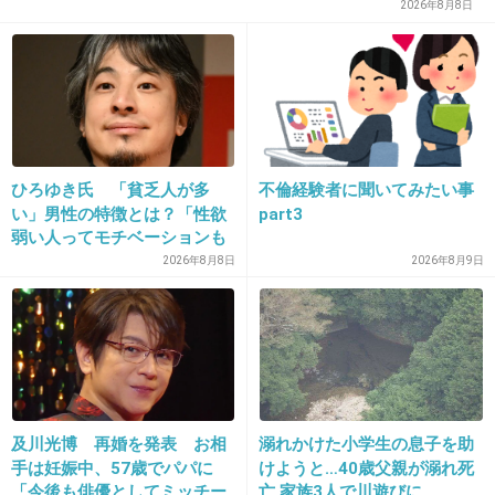
始まった‼︎
いない人は潤沢な資金で悠々老後だと歪んでいるのでは？→
2026年8月8日
様々な意見
怖い‼︎怖い
女の戦いだわ
ひろゆき氏 「貧乏人が多
不倫経験者に聞いてみたい事
い」男性の特徴とは？「性欲
part3
+33
-5
弱い人ってモチベーションも
低いので貧乏人多い」
2026年8月8日
2026年8月9日
29. 匿名
2014/05/31(土) 23:13:15
エリカ様髪前より綺麗になってるっっ！！
+212
-14
及川光博 再婚を発表 お相
溺れかけた小学生の息子を助
手は妊娠中、57歳でパパに
けようと…40歳父親が溺れ死
30. 匿名
2014/05/31(土) 23:13:18
「今後も俳優としてミッチー
亡 家族3人で川遊びに