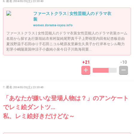
6. 匿名
2014/05/31(土) 23:10:40
ファーストクラス | 女性芸能人のドラマ衣
装
women.dorama-isyou.info
ファーストクラス | 女性芸能人のドラマ衣装女性芸能人のドラマ衣装ホーム
名前から探すあ行新垣結衣有村架純尾野真千子上野樹里内田有紀杏板谷由
夏浅野温子石田ゆり子石田ニコル蛯原友里麻生久美子か行岸本セシル剛力
彩芽小嶋陽菜国仲涼子小森純小泉今日子川島海荷栗...
+21
-10
7. 匿名
2014/05/31(土) 23:10:48
「あなたが嫌いな登場人物は？」のアンケート
でレミ絵ダントツ…
私、レミ絵好きだけどな～