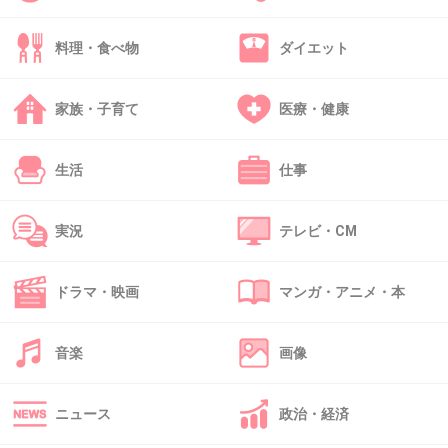
料理・食べ物
ダイエット
49. 匿名
2014/05/31(土) 23:14:52
敗軍の将は兵を語らずw
家族・子育て
医療・健康
+33
-9
生活
仕事
50. 匿名
2014/05/31(土) 23:14:53
実況
テレビ・CM
初めて見る！おもしろそう‼︎
初めから見てれば良かった〜(⁎•̛̣̣꒶̯•̛̣̣⁎)
ドラマ・映画
マンガ・アニメ・本
+48
-10
音楽
画像
ニュース
政治・経済