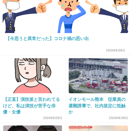
ちなみさん！
+24
-2
【今思うと異常だった】コロナ禍の思い出
36. 匿名
2014/05/31(土) 23:14:00
今夜波乱万丈だね。
2026年8月8日
+21
-4
37. 匿名
2014/05/31(土) 23:14:03
副編集長なの？！
【正直】演技派と言われてる
イオンモール熊本 従業員の
けど、私は演技が苦手な俳
避難誘導で、社内規定に抵触
+19
-1
優・女優
か
2026年8月8日
2026年8月8日
38. 匿名
2014/05/31(土) 23:14:06