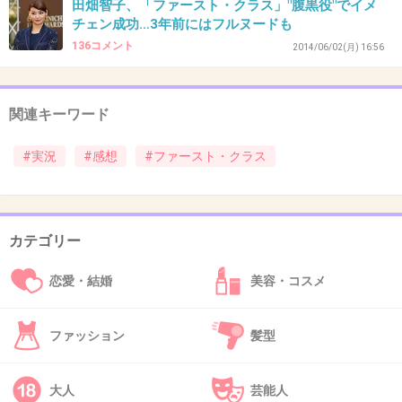
46. 匿名
2014/05/31(土) 23:14:28
田畑智子、「ファースト・クラス」"腹黒役"でイメ
チェン成功…3年前にはフルヌードも
菜々緒のスタイルの良さはすごい。
136コメント
2014/06/02(月) 16:56
出典：www-img.dclog.jp
関連キーワード
+400
-42
#実況
#感想
#ファースト・クラス
47. 匿名
2014/05/31(土) 23:14:44
ちなみ副編集長キタ━(*´∀｀*)━ !!
カテゴリー
+26
-2
恋愛・結婚
美容・コスメ
48. 匿名
2014/05/31(土) 23:14:49
ファッション
髪型
福編ですか！！！！！！！
+14
-24
大人
芸能人