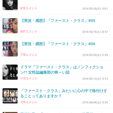
ななななんだってーっっっ( ﾟдﾟ)( ﾟдﾟ)( ﾟдﾟ)
870コメント
2014/05/26(月) 10:51
+234
-3
【実況・感想】「ファースト・クラス」#05
687コメント
2014/06/14(土) 23:47
44. 匿名
2014/05/31(土) 23:14:23
キター！！やっぱりちなみ副編集長！！
【実況・感想】「ファースト・クラス」#06
+31
-1
778コメント
2014/05/29(木) 21:49
ドラマ「ファースト・クラス」はノンフィクショ
ン!? 女性誌編集部の怖～い話
45. 匿名
2014/05/31(土) 23:14:23
115コメント
2014/05/12(月) 13:32
ちなみ大出世ー！！
「ファースト・クラス」みたいに心の中で格付けす
+55
-2
ることってありますか？
129コメント
2014/06/04(水) 15:54