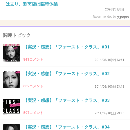
は去り、割烹店は臨時休業
2026年8月8日
Recommended by
41. 匿名
2014/05/31(土) 23:14:14
ちなみ副編集長キターーー
関連トピック
+31
-4
【実況・感想】「ファースト・クラス」#01
841コメント
2014/05/16(金) 13:34
42. 匿名
2014/05/31(土) 23:14:15
【実況・感想】「ファースト・クラス」#02
まじでか
662コメント
2014/05/10(土) 23:42
+12
-5
【実況・感想】「ファースト・クラス」#03
597コメント
2014/05/10(土) 23:36
43. 匿名
2014/05/31(土) 23:14:21
インターン→副編集長
【実況・感想】「ファースト・クラス」#04