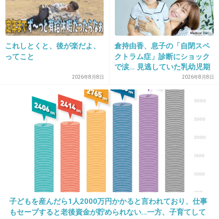
早い！！
+82
-6
これしとくと、後が楽だよ、
倉持由香、息子の「自閉スペ
ってこと
クトラム症」診断にショック
で涙… 見逃していた乳幼児期
27. 匿名
2014/05/31(土) 23:13:03
のサインとは
2026年8月8日
2026年8月8日
ちなみのリップの色変わったね!
編集長顔怖い
+158
-9
28. 匿名
2014/05/31(土) 23:13:11
ぎゃ〜((((；ﾟДﾟ)))))))
子どもを産んだら1人2000万円かかると言われており、仕事
もセーブすると老後資金が貯められない…一方、子育てして