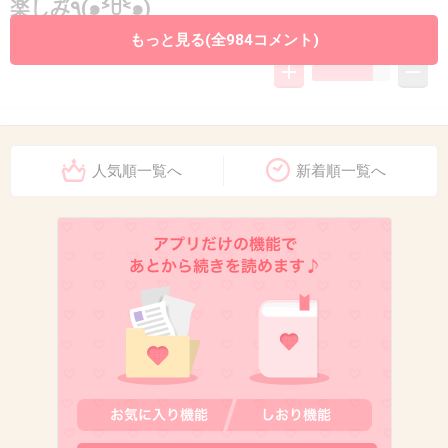
楽しみ٩̋(๑˃́ꇴ˂̀๑)
もっと見る(全984コメント)
+23
-6
10. 匿名
2014/05/31(土) 23:10:59
待ってたわーー!!
人気順一覧へ
新着順一覧へ
+26
-7
11. 匿名
2014/05/31(土) 23:11:01
始まったー！見るぞー*\(^o^)/*
+26
-6
12. 匿名
2014/05/31(土) 23:11:01