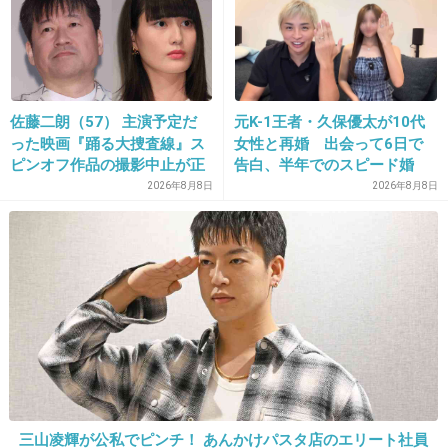
ちなみさん副編集長来たーーーーーーーーーー
ーーーーーーーーーー！！
+77
-3
佐藤二朗（57） 主演予定だ
元K-1王者・久保優太が10代
った映画『踊る大捜査線』ス
女性と再婚 出会って6日で
ピンオフ作品の撮影中止が正
告白、半年でのスピード婚
式に決定
39. 匿名
2014/05/31(土) 23:14:13
2026年8月8日
2026年8月8日
副編集長はありえんだろー！！
+227
-4
40. 匿名
2014/05/31(土) 23:14:14
初めてみてみる！
沢尻エリカかわいいなー！！
三山凌輝が公私でピンチ！ あんかけパスタ店のエリート社員
+52
-17