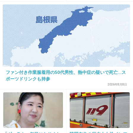
一週間で唯一の楽しみｷﾀｰwww
+152
-7
20. 匿名
2014/05/31(土) 23:11:45
黒いエリカ様
楽しみだな～(笑)
+115
-6
ファン付き作業服着用の50代男性、熱中症の疑いで死亡…ス
ポーツドリンクも持参
2026年8月8日
21. 匿名
2014/05/31(土) 23:11:46
はじまったー
+21
-3