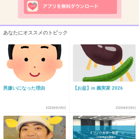
毎週この一時間は時間たつのめっちゃ早い
+169
-9
あなたにオススメのトピック
13. 匿名
2014/05/31(土) 23:11:05
エリカ様が言い返してた！！！
+177
-4
男嫌いになった理由
【お盆】in 義実家 2026
14. 匿名
2014/05/31(土) 23:11:05
ギリギリでトピたった！
2026年8月8日
2026年8月8日
今週もきてしまった（笑）