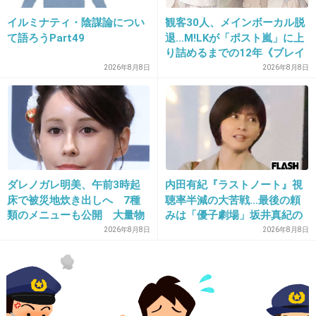
イルミナティ・陰謀論につい
観客30人、メインボーカル脱
て語ろうPart49
退…M!LKが「ポスト嵐」に上
り詰めるまでの12年《ブレイ
33. 匿名
2014/05/31(土) 23:13:42
ク秘話》
2026年8月8日
2026年8月8日
エリカ様！
副編集長ーー！
+71
-3
ダレノガレ明美、午前3時起
内田有紀『ラストノート』視
34. 匿名
2014/05/31(土) 23:13:44
床で被災地炊き出しへ 7種
聴率半減の大苦戦…最後の頼
副編集長キター
類のメニューも公開 大量物
みは「優子劇場」坂井真紀の
資とともに
“猟奇的演技” が救いの神にな
2026年8月8日
2026年8月8日
+44
-3
るか
35. 匿名
2014/05/31(土) 23:13:59