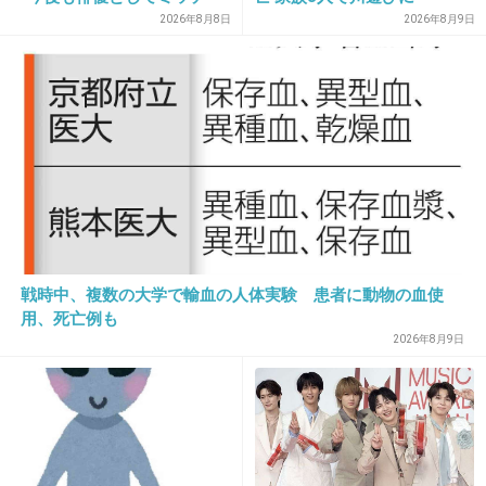
として精進」
今回は副音声できないのかな（ﾟдﾟ）
2026年8月8日
2026年8月9日
前それ知らなくて今回はリアルでみようと思っ
たのに！
+19
-4
31. 匿名
2014/05/31(土) 23:13:26
今日は副音声ってやってないのかな？
戦時中、複数の大学で輸血の人体実験 患者に動物の血使
+24
-1
用、死亡例も
2026年8月9日
32. 匿名
2014/05/31(土) 23:13:30
レミ絵Timeまちどーしー！ww
+34
-9