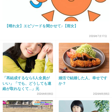
か！？
3分くらいのやつで、ドラマとは違う内容でと
ても面白いですよ^^
【晴れ女】エピソードを聞かせて♪【雨女】
+219
-8
2026年7月17日
25. 匿名
2014/05/31(土) 23:12:14
はじまった！
エリカ様ついに覚醒か？！たのしみー！
「再結成するなら5人全員が
婚活で結婚した人、幸せです
+57
-4
いい」「でも、どうしても連
か？
絡が取れなくて…」元
ZONE・MIZUHO（38）が明
2026年8月8日
2026年8月8日
かす「19年ぶりに芸能界復
26. 匿名
2014/05/31(土) 23:12:25
帰」した本当の理由
もう７話？！