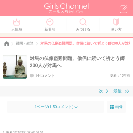
人気順
新着順
みつける
使い方
質問・雑談
対馬の仏像盗難問題、僧侶に続いて祈とう師200人が対馬
対馬の仏像盗難問題、僧侶に続いて祈とう師
200人が対馬へ
144コメント
更新：13年前
次
最後
1ページ(1-50コメント)
画像
1. 匿名
2013/03/21(木) 00:57:52