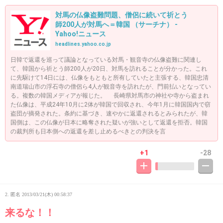
対馬の仏像盗難問題、僧侶に続いて祈とう
師200人が対馬へ＝韓国 （サーチナ） -
Yahoo!ニュース
headlines.yahoo.co.jp
日韓で返還を巡って議論となっている対馬・観音寺の仏像盗難に関連し
て、韓国から祈とう師200人が20日、対馬を訪れることが分かった。これ
に先駆けて14日には、仏像をもともと所有していたと主張する、韓国忠清
南道瑞山市の浮石寺の僧侶ら4人が観音寺を訪れたが、門前払いとなってい
る。複数の韓国メディアが報じた。 長崎県対馬市の神社や寺から盗まれ
た仏像は、平成24年10月に2体が韓国で回収され、今年1月に韓国国内で窃
盗団が摘発された。条約に基づき、速やかに返還されるとみられたが、韓
国側は、この仏像が日本に略奪された疑いが強いとして返還を拒否。韓国
の裁判所も日本側への返還を差し止めるべきとの判決を言
+1
-28
2. 匿名
2013/03/21(木) 00:58:37
来るな！！