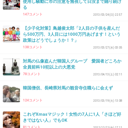
使用し騒動に市の注意を無視して日没まで踊り続け
る
34. 匿名
2013/03/21(木) 01:11:22
147コメント
2013/03/24(日) 22:57
住みついてそこに寺院でも作ろうとしてんじゃ
【少子化対策】鳥越俊太郎「2人目の子供を産んだ
ない？
ら500万円、3人目には1000万円あげます！という
頭おかしい
政策はどうでしょうか！？」
138コメント
2013/03/27(水) 03:05
+32
-2
対馬の仏像盗んだ韓国人グループ 愛国者どころか
全員前科10犯以上の大悪党
78コメント
2013/04/13(土) 02:11
35. 匿名
2013/03/21(木) 01:12:00
また盗れるものがないか物色にくるんですね、
韓国僧侶、長崎県対馬の観音寺住職らに会えず
わかります。
124コメント
2013/03/19(火) 13:08
+36
-0
これぞXmasマジック！女性の7人に1人「さほど好
きではない人」でもOK
81コメント
2012/12/21(金) 17:11