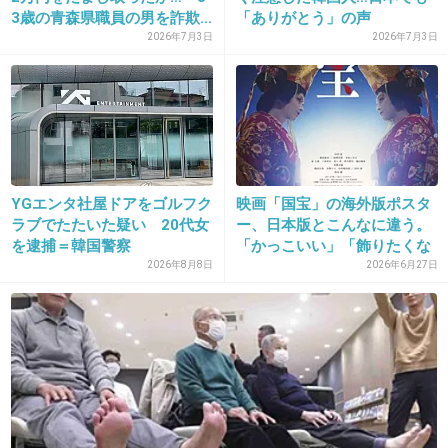
て脅しに来るのかしら。
3歳の青森県職員の男を詐欺...
「ありがとう」の声
2026年7月3日
2026年7月3日
+44
-0
26. 匿名
2013/03/21(木) 01:06:16
だからさあ、祈祷師が来るより
仏像返せばいいんじゃ無いの？
YGエンタ社屋ドアをゴルフク
映画「国宝」の海外版ポスタ
ラブでたたいた疑い 20代女
ー、日本版とこんなに違う。
+42
-0
を逮捕＝韓国警察
「かっこいい」「飾りたくな
る...
2026年8月8日
2026年6月27日
27. 匿名
2013/03/21(木) 01:06:20
全力で
出典：cdn-ak.f.st-hatena.com