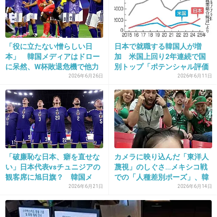
22. 匿名
2013/03/21(木) 01:05:18
「役に立たない憎らしい日
日本で就職する韓国人が増
祈祷するくらいなら、仏像を返してくれればい
本」 韓国メディアはドロー
加 米国上回り2年連続で国
いだけなんですが~
に呆然、W杯敗退危機で他力
別トップ「ポテンシャル評価
本願...
して...
2026年6月26日
2026年6月11日
+50
-1
23. 匿名
2013/03/21(木) 01:05:21
＞「浮石寺仏像の所有権の問題は、理に合うよ
うに解決することを期待する。今回の祈とう師
「破廉恥な日本、癖を直せな
カメラに映り込んだ「東洋人
い」日本代表vsチュニジアの
蔑視」のしぐさ…メキシコ戦
の訪問は、両国の対立を民間団体の交流の拡大
観客席に旭日旗？ 韓国メ
での「人種差別ポーズ」、韓
を通じて解決しようという意味もある」と話し
デ...
国...
2026年6月21日
2026年6月14日
た。祈とう師らは20日、対馬で慰霊祭を執り行
う予定だという。