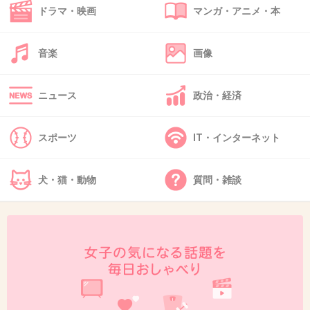
ドラマ・映画
マンガ・アニメ・本
音楽
画像
41. 匿名
2013/03/21(木) 01:17:02
＞慰霊祭で解決しようと訪問を決めた
ニュース
政治・経済
勝手に決めないでいただきたい
スポーツ
IT・インターネット
+26
-0
犬・猫・動物
質問・雑談
42. 匿名
2013/03/21(木) 01:17:48
正直、なにしに来るのって感じなんだけど
暇なの？ねえ、仕事無いの？
そりゃ、祈祷師の仕事なんかほぼないに等しい
だろうけど、こんなことしても仕事増えない