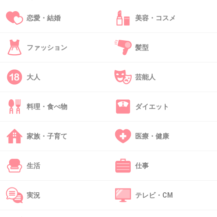
+41
-0
恋愛・結婚
美容・コスメ
39. 匿名
2013/03/21(木) 01:16:17
ファッション
髪型
祈祷師の皆さんには申し訳ないけど、祈祷師っ
ていう職業はちょっと胡散臭い
大人
芸能人
胡散臭い民族の胡散臭い職の人…うわぁ、胡散
臭さを極めてるよ
料理・食べ物
ダイエット
+22
-0
家族・子育て
医療・健康
40. 匿名
2013/03/21(木) 01:16:45
生活
仕事
北朝鮮に頼んで韓国坊さん退治してもらいたい
にだ。
実況
テレビ・CM
+25
-0