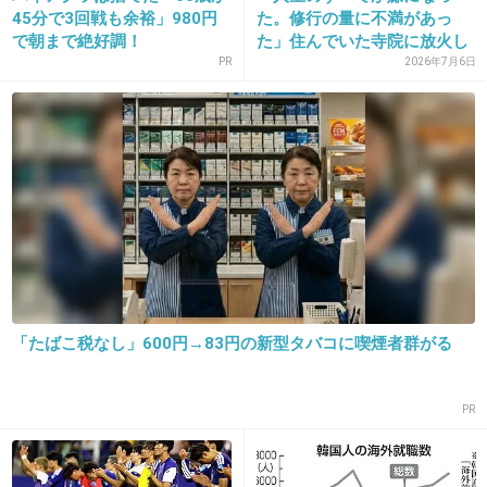
45分で3回戦も余裕」980円
た。修行の量に不満があっ
+49
-0
で朝まで絶好調！
た」住んでいた寺院に放火し
た疑い...
PR
2026年7月6日
20. 匿名
2013/03/21(木) 01:03:50
意地でも仏像は返さないつもりかこいつら
民族丸ごと呪われて天罰くだればいいのに
+49
-2
21. 匿名
2013/03/21(木) 01:04:44
「たばこ税なし」600円→83円の新型タバコに喫煙者群がる
＞対馬で慰霊祭を執り行う予定だという
２００人だよ？？警察に止められるんじゃな
PR
い？？
+38
-1