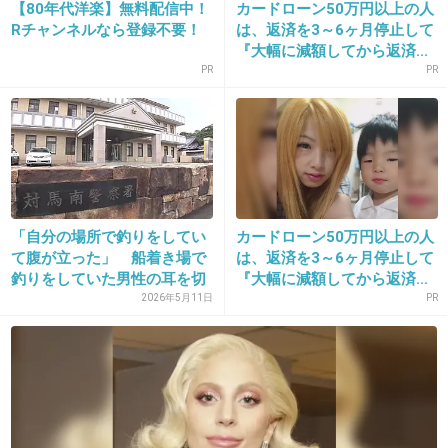
【80年代洋楽】無料配信中！
カードローン50万円以上の人
Rチャンネルなら登録不要！
は、返済を3～6ヶ月停止して
『大幅に減額してから返済...
12. 匿名
2013/03/21(木) 01:00:51
PR
PR
入国拒否！入国拒否！
+73
-0
13. 匿名
2013/03/21(木) 01:01:04
「自分の場所で釣りをしてい
カードローン50万円以上の人
え、何、呪いでもかけにくるの？
て腹が立った」 船着き場で
は、返済を3～6ヶ月停止して
釣りをしていた男性の耳を切
『大幅に減額してから返済...
+58
-1
り...
2026年5月11日
PR
14. 匿名
2013/03/21(木) 01:01:39
えーーーーーーーーーΣ（ﾟдﾟlll）
完全に嫌がらせの範疇超えてますけど…