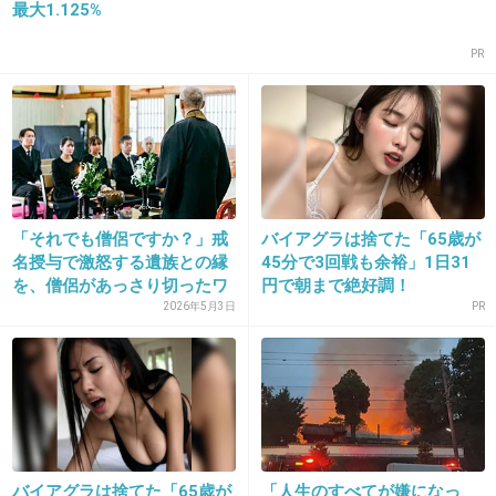
最大1.125%
PR
18. 匿名
2013/03/21(木) 01:03:16
その200人も門前払いでお願いします
韓国の僧侶が“盗まれた仏像”の代わりに持
ってくる人形のクオリティww
girlschannel.net
「それでも僧侶ですか？」戒
バイアグラは捨てた「65歳が
韓国の僧侶が“盗まれた仏像”の代わりに持ってくる人形のクオリティww韓
名授与で激怒する遺族との縁
45分で3回戦も余裕」1日31
国住職、１４日アポなし来日「別の仏像渡したい」…対馬・仏像盗難問題：
を、僧侶があっさり切ったワ
円で朝まで絶好調！
社会：スポーツ報知 長崎県の対馬市の観音寺から盗まれ、韓国で見つか
った長崎県有形文化財の仏像「観世音菩薩坐像」を「...
ケ
2026年5月3日
PR
+50
-1
19. 匿名
2013/03/21(木) 01:03:44
200人とかｗｗｗどんな嫌がらせだよ( ﾟдﾟ)
バイアグラは捨てた「65歳が
「人生のすべてが嫌になっ