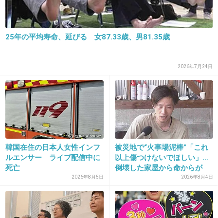
+22
-2
25年の平均寿命、延びる 女87.33歳、男81.35歳
28. 匿名
2013/03/21(木) 01:06:35
対馬の人が気の毒すぎる
2026年7月24日
+62
-2
29. 匿名
2013/03/21(木) 01:06:51
前からだけど、発想についていけん
韓国在住の日本人女性インフ
被災地で“火事場泥棒”「これ
+45
-2
ルエンサー ライブ配信中に
以上傷つけないでほしい」…
死亡
倒壊した家屋から命からが
ら...
2026年8月5日
2026年8月4日
30. 匿名
2013/03/21(木) 01:07:34
火に油を注ぐとはまさにこのことだね