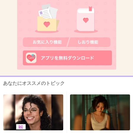
来なくていいー！気持ち悪い！
+70
-0
10. 匿名
2013/03/21(木) 01:00:45
祈とう師って…
別に来なくてもいいんだけどな？
+42
-0
あなたにオススメのトピック
11. 匿名
2013/03/21(木) 01:00:48
出典：t2.gstatic.com
+39
-1