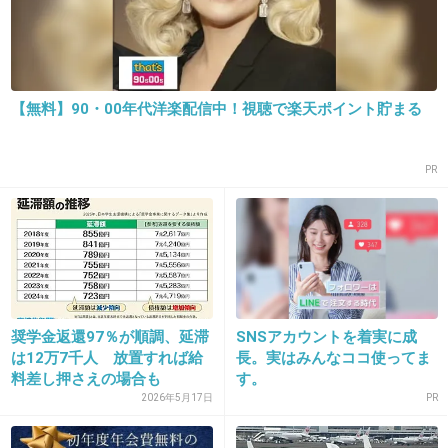
+62
-0
【無料】90・00年代洋楽配信中！視聴で楽天ポイント貯まる
15. 匿名
2013/03/21(木) 01:01:47
祀られた仏像がその土地を離れたために起こる
PR
憂慮を慰霊祭で解決しようと訪問を決めた
＞余計逆鱗に触れそうなんですが・・・・
+61
-0
奨学金返還97％が順調、延滞
SNSアカウントを着実に成
は12万7千人 放置すれば給
長。実はみんなココ使ってま
料差し押さえの場合も
す。
2026年5月17日
PR