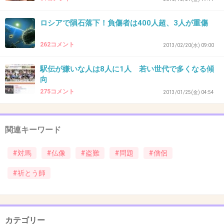
36. 匿名
2013/03/21(木) 01:12:10
本当気持ち悪い。さっさと盗んだ仏像を返せば
ロシアで隕石落下！負傷者は400人超、3人が重傷
いい話なのに
262コメント
2013/02/20(水) 09:00
+29
-0
駅伝が嫌いな人は8人に1人 若い世代で多くなる傾
向
275コメント
2013/01/25(金) 04:54
37. 匿名
2013/03/21(木) 01:13:57
200人とか多すぎでしょ・・
関連キーワード
+24
-1
#対馬
#仏像
#盗難
#問題
#僧侶
#祈とう師
38. 匿名
2013/03/21(木) 01:14:49
仏像は盗んだままなのに交流で解決しようとか
どんだけ厚かましいんだ
カテゴリー