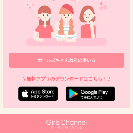
よ？
+22
-0
43. 匿名
2013/03/21(木) 01:17:49
ほんと性根が腐ってるわ チョン
+29
-0
ガールズちゃんねるの使い方
\ 無料アプリのダウンロードはこちら！ /
44. 匿名
2013/03/21(木) 01:18:13
対馬の人と住職さんの身がマジで危険！！
もーーー(/ _ ; )腹立つの超えて泣けてきた…
こんなにイかれてる民族に何で日本のお偉いさ
んは黙ってるの？？？？対馬の人たちに任せっ
きりでいいの？？？？