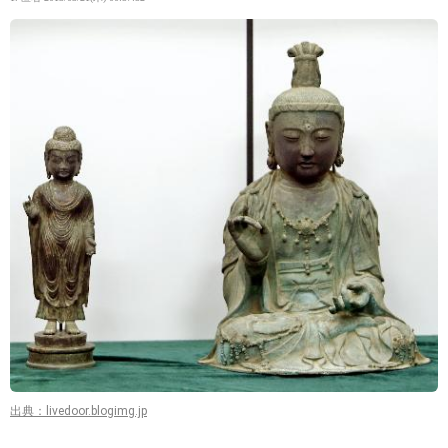
出典：livedoor.blogimg.jp