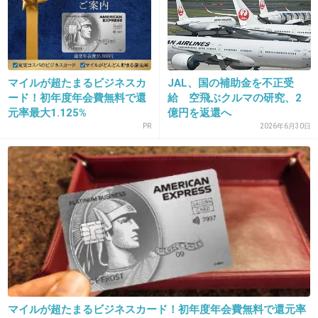
16. 匿名
2013/03/21(木) 01:02:01
＞「両国民の信仰の対象である仏像が論難に包
まれているが、国民が受けた衝撃をなだめ、祀
マイルが超たまるビジネスカ
JAL、国の補助金を不正受
られた仏像がその土地を離れたために起こる憂
ード！初年度年会費無料で還
給 空飛ぶクルマの研究、2
慮を慰霊祭で解決しようと訪問を決めた」と明
元率最大1.125%
億円を返還へ
らかにした。
PR
2026年6月30日
けっこうです！！
+37
-0
17. 匿名
2013/03/21(木) 01:02:39
韓国の祈とう師って仏教かんけいなくない？
マイルが超たまるビジネスカード！初年度年会費無料で還元率
+47
-0