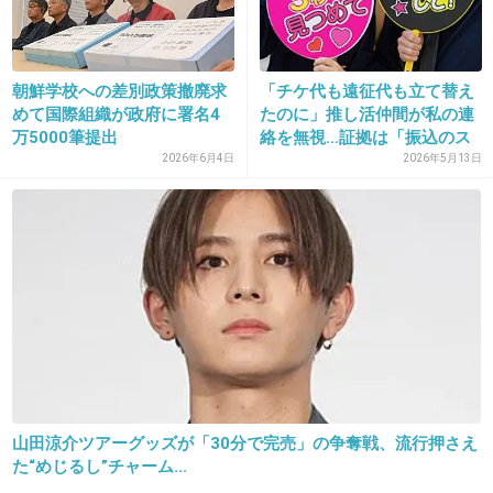
+35
-0
朝鮮学校への差別政策撤廃求
「チケ代も遠征代も立て替え
めて国際組織が政府に署名4
たのに」推し活仲間が私の連
31. 匿名
2013/03/21(木) 01:07:40
万5000筆提出
絡を無視…証拠は「振込のス
ク...
2026年6月4日
2026年5月13日
こいつらの宗教のルーツってどうなってんの？
色々混じってて気持ち悪いわ
お前ら絶対に日本に来なくていい
だが仏像は返してもらおうかｍ9っ｀Д´) ﾋﾞｼｯ!!
+35
-1
山田涼介ツアーグッズが「30分で完売」の争奪戦、流行押さえ
た“めじるし”チャーム...
32. 匿名
2013/03/21(木) 01:10:53