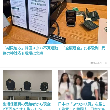
はぁ？わざとよけい怒らせようとしてるとしか
思えないんですけど
+41
-0
「期限迫る」韓国スタバ不買運動、「全額返金」に客殺到…異
24. 匿名
2013/03/21(木) 01:05:50
例の神対応も現場は悲鳴
こわいこわいこわい。来ないでください来ない
2026年6月14日
でください。
+33
-0
25. 匿名
2013/03/21(木) 01:06:08
生活保護費の受給者から現金
日本の「ぶつかり男」を厳し
200人も来る意味が分からない。数に物言わせ
2万円をだまし取ったか… 3
く注意した韓国人…日本でも