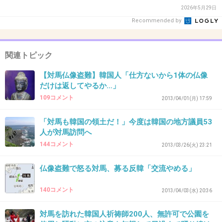
こないだのマスコットといい、完全にバカにし
2026年5月29日
てるでしょ
Recommended by
出典：livedoor.4.blogimg.jp
関連トピック
+48
-0
【対馬仏像盗難】韓国人「仕方ないから1体の仏像
だけは返してやるか…」
109コメント
2013/04/01(月) 17:59
33. 匿名
2013/03/21(木) 01:11:18
「対馬も韓国の領土だ！」今度は韓国の地方議員53
＞祀られた仏像がその土地を離れたために起こ
人が対馬訪問へ
る憂慮を慰霊祭で解決しようと訪問を決めた
144コメント
2013/03/26(火) 23:21
土地を離れたのは韓国人に盗まれたからです。
仏像盗難で怒る対馬、募る反韓「交流やめる」
早く返してください。
140コメント
2013/04/03(水) 20:36
+39
-0
対馬を訪れた韓国人祈祷師200人、無許可で公園を