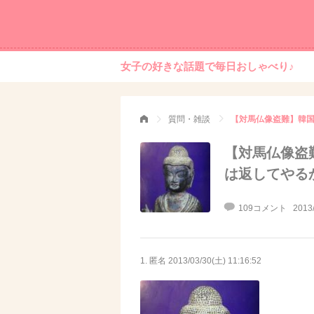
女子の好きな話題で毎日おしゃべり♪
質問・雑談
【対馬仏像盗難】韓国
【対馬仏像盗
は返してやる
109コメント
2013
1. 匿名
2013/03/30(土) 11:16:52