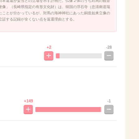
日本返還が妥当との立場を示す計画だ。仏像２体のうち対馬の観音
坐像」（長崎県指定の有形文化財）は、韓国の浮石寺（忠清南道瑞
たことが分かっているが、対馬の海神神社にあった銅造如来立像の
立証する記録が全くない点を返還理由とする。
+2
-28
+149
-1