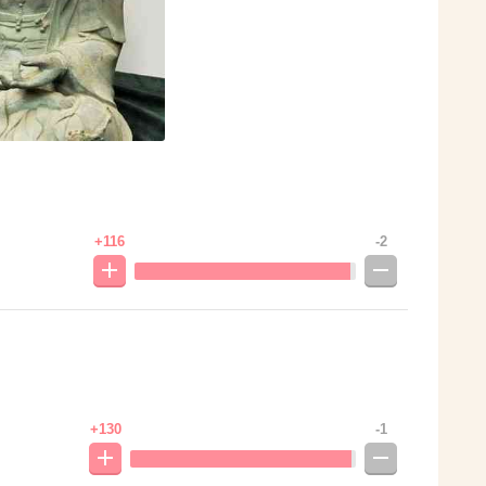
+116
-2
+130
-1