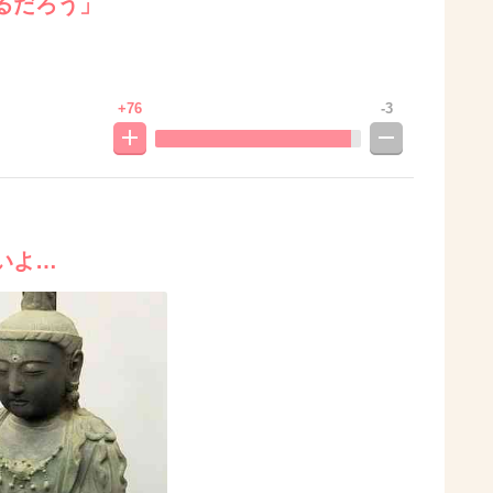
るだろう」
+76
-3
いよ…