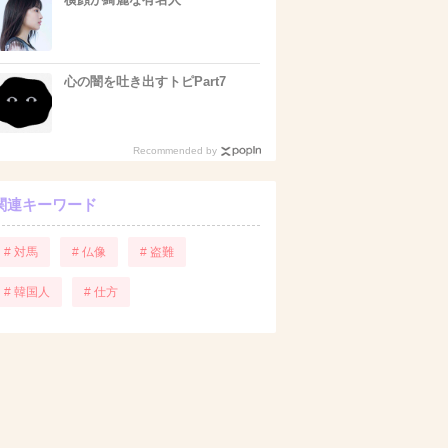
心の闇を吐き出すトピPart7
Recommended by
関連キーワード
# 対馬
# 仏像
# 盗難
# 韓国人
# 仕方