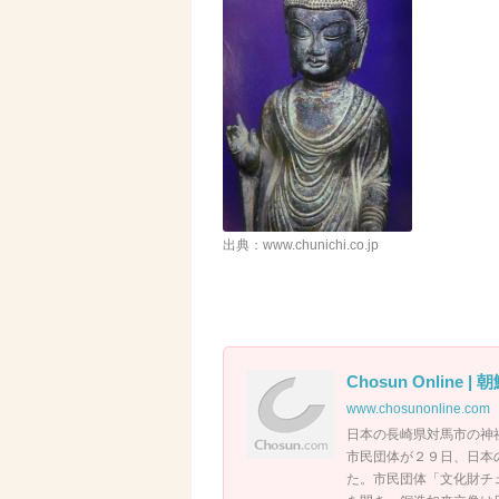
出典：www.chunichi.co.jp
Chosun Online |
www.chosunonline.com
日本の長崎県対馬市の神
市民団体が２９日、日本
た。市民団体「文化財チ