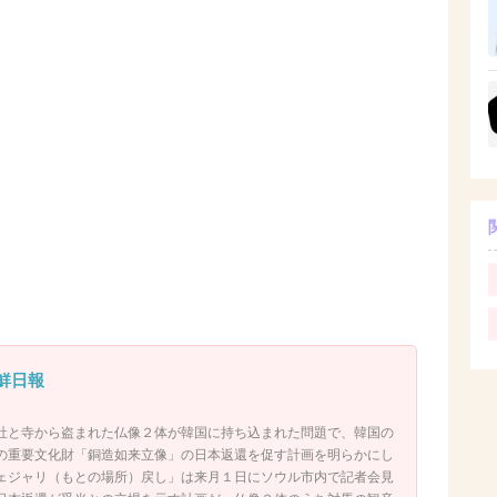
 朝鮮日報
社と寺から盗まれた仏像２体が韓国に持ち込まれた問題で、韓国の
の重要文化財「銅造如来立像」の日本返還を促す計画を明らかにし
ェジャリ（もとの場所）戻し」は来月１日にソウル市内で記者会見