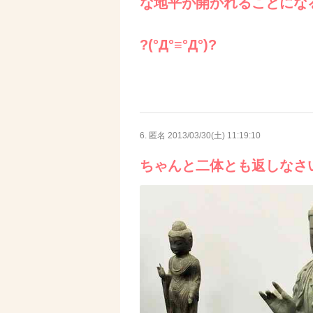
な地平が開かれることにな
?(°Д°≡°Д°)?
6. 匿名
2013/03/30(土) 11:19:10
ちゃんと二体とも返しなさ