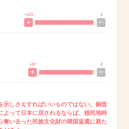
+123
-1
+87
-2
を示しさえすればいいものではない。銅造
によって日本に戻されるならば、植民地時
ら奪い去った民族文化財の韓国返還に新た