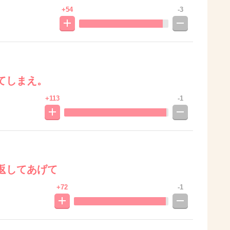
+54
-3
てしまえ。
+113
-1
返してあげて
+72
-1