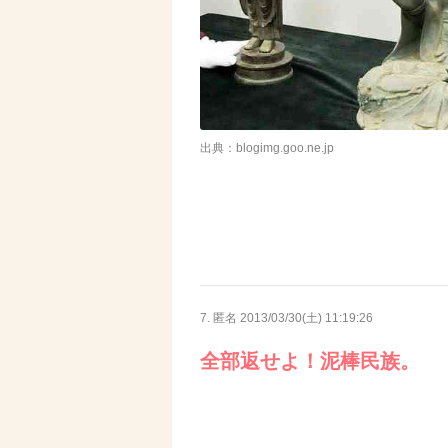
出典：blogimg.goo.ne.jp
7. 匿名
2013/03/30(土) 11:19:26
全部返せよ！泥棒民族。