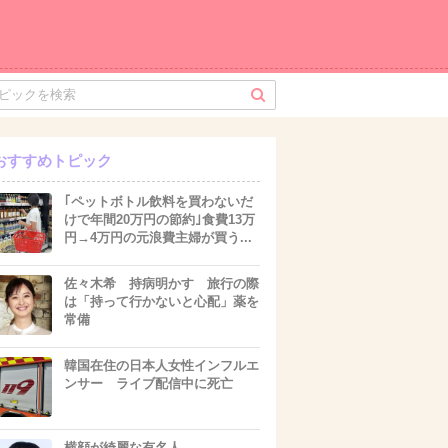
おすすめトピック
｢ペットボトル飲料を買わないだ
けで年間20万円の節約｣食費13万
円→4万円の元浪費主婦が買う...
佐々木希 持病明かす 旅行の際
は「持って行かないと心配」薬を
常備
韓国在住の日本人女性インフルエ
ンサー ライブ配信中に死亡
横顔が綺麗な有名人