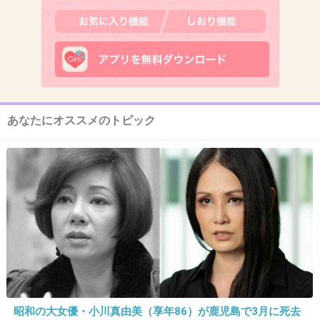
12. 匿名
2013/12/31(火) 10:29:28
ビスケットが嫌いだから、自然とたけのこ派に
なってた
あなたにオススメのトピック
+74
-17
13. 匿名
2013/12/31(火) 10:29:38
きのこは固くて食べにくい！
たけのこのサクサク感が好き
+119
-19
昭和の大女優・小川真由美（享年86）が鹿児島で3月に死去