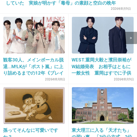
14. 匿名
2013/12/31(火) 10:29:41
していた 実娘が明かす「毒母」の素顔と空白の晩年
2026年8月9日
タケノコのほうが口の中でチョコとクッキーが
よく混ざって美味しいと思う。
+111
-11
15. 匿名
2013/12/31(火) 10:29:54
観客30人、メインボーカル脱
WEST.重岡大毅と濱田崇裕が
退…M!LKが「ポスト嵐」に上
W結婚発表 お相手はともに
たけのこはうまい
り詰めるまでの12年《ブレイ
一般女性 重岡はすでに子供
ク秘話》
も「尊い」
2026年8月8日
2026年8月9日
+77
-16
孫ってそんなに可愛いです
東大理三に入る「天才たち」
か？
の習い事 「3位公文式、2位