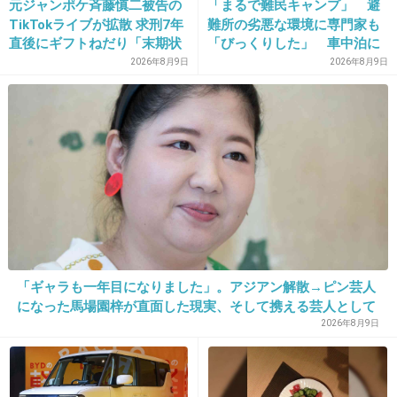
私がこどもの時、こんなに高かったかな？
元ジャンポケ斉藤慎二被告の
「まるで難民キャンプ」 避
TikTokライブが拡散 求刑7年
難所の劣悪な環境に専門家も
+69
-4
直後にギフトねだり「末期状
「びっくりした」 車中泊に
態」と話題
もリスクが 「熱したフライ
2026年8月9日
2026年8月9日
パンに飛び込むようなもの」
29. 匿名
2013/12/31(火) 10:33:44
チョコとクラッカー部の相性はたけのこの方が
上。
クラッカー単品としてのうまさはキノコの方が
上。
口に入れてすぐボリボリ噛むならたけのこ。
「ギャラも一年目になりました」。アジアン解散→ピン芸人
口にいれて、チョコが溶けるまで舐めて食べる
になった馬場園梓が直面した現実、そして携える芸人として
の矜持
2026年8月9日
ならキノコです。
+14
-4