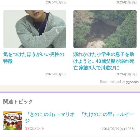
2026年8月9日
2026年8月9日
35. 匿名
2013/12/31(火) 10:38:59
きのこの山が好きだったけど、最近たけのこの里も好きに
なって来た、ヤバい。
+10
-7
気をつけたほうがいい男性の
溺れかけた小学生の息子を助
特徴
けようと…40歳父親が溺れ死
36. 匿名
2013/12/31(火) 10:39:09
亡 家族3人で川遊びに
24
2026年8月9日
2026年8月9日
Recommended by
フジモンかと思った(笑)
関連トピック
+20
-1
『きのこの山』=マリオ 『たけのこの里』=ルイー
ジ
37コメント
2013/02/19(火) 10:38
37. 匿名
2013/12/31(火) 10:39:45