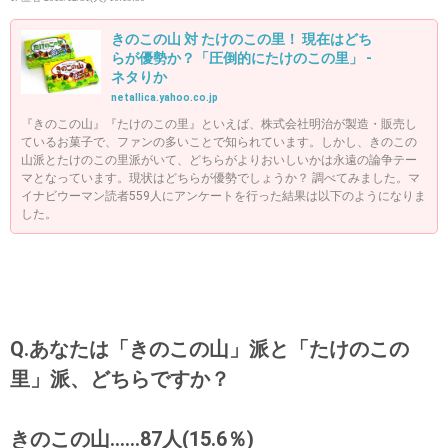
きのこの山 対 たけのこの里！ 現在はどち
らが優勢か？「圧倒的にたけのこの里」 -
ネタりか
netallica.yahoo.co.jp
『きのこの山』『たけのこの里』といえば、株式会社明治が製造・販売し
ているお菓子で、ファンの多いことで知られています。しかし、きのこの
山派とたけのこの里派がいて、どちらがよりおいしいかは永遠の論争テー
マとなっています。現状はどちらが優勢でしょうか？ 調べてみました。マ
イナビウーマン読者559人にアンケートを行った結果は以下のようになりま
した。
Q.あなたは「きのこの山」派と「たけのこの
里」派、どちらですか？
きのこの山……87人(15.6％)