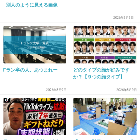
別人のように見える画像
26. 匿名
2013/12/31(火) 10:32:57
2026年8月9日
きのこのほうがビター
+60
-0
27. 匿名
2013/12/31(火) 10:33:27
Fラン卒の人、あつまれー
どのタイプの顔が好みです
たけのこの方がクッキー部分が甘いので、たけ
か？【９つの顔タイプ】
のこの方が好き。
2026年8月9日
2026年8月9日
+35
-10
28. 匿名
2013/12/31(火) 10:33:39
一箱198円くらいするよね