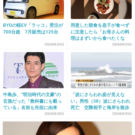
30. 匿名
2013/12/31(火) 10:34:05
迷ったら両方買ってる
BYDの軽EV「ラッコ」受注が
用意した朝食を息子が食べず
700台超 7月販売は125台
に注意したら「お母さんの料
+8
-1
理はまずいから食べたくな
い」と…「まずいなら食べな
2026年8月9日
2026年8月9日
くていい。今後は自分で食事
を用意しなさい。お金は渡
31. 匿名
2013/12/31(火) 10:34:56
す」と言った話が議論に
たけのこの里、食べすぎたら飽きない？
+25
-9
中島歩、“明治時代の文豪”の
「波にさらわれ姿が見えな
玄孫だった「教科書にも載っ
い」男性（38）波にさらわれ
ている」名前も先祖に由来
死亡 交際相手と海岸を散歩
32. 匿名
2013/12/31(火) 10:35:30
中 当時は波浪注意報 千葉・
2026年8月8日
2026年8月9日
きのこの方が人気あると思ってた。
いすみ市
+63
-16