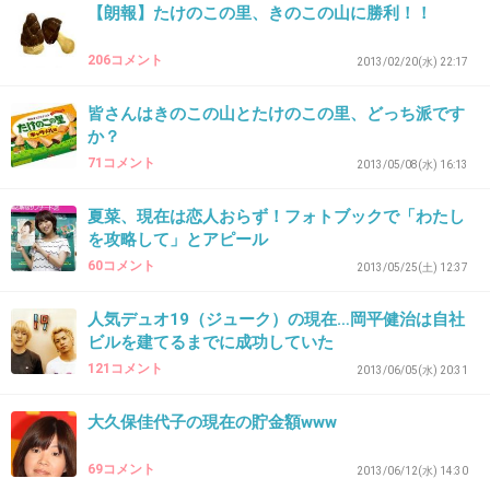
たけのこのほうが好き♪
【朗報】たけのこの里、きのこの山に勝利！！
+32
-9
206コメント
2013/02/20(水) 22:17
皆さんはきのこの山とたけのこの里、どっち派です
か？
38. 匿名
2013/12/31(火) 10:39:53
71コメント
2013/05/08(水) 16:13
子供の頃はたけのこだったけど、大人になった
らきのこ派になった
夏菜、現在は恋人おらず！フォトブックで「わたし
を攻略して」とアピール
+38
-3
60コメント
2013/05/25(土) 12:37
人気デュオ19（ジューク）の現在…岡平健治は自社
ビルを建てるまでに成功していた
39. 匿名
2013/12/31(火) 10:41:16
121コメント
2013/06/05(水) 20:31
両方食べたことがないなんて人が存在するの
か…
大久保佳代子の現在の貯金額www
+37
-0
69コメント
2013/06/12(水) 14:30