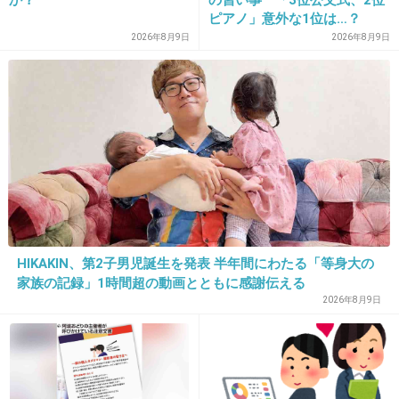
ピアノ」意外な1位は…？
「3つぐらいの習い事は当た
2026年8月9日
2026年8月9日
り前、4つ以上の家庭も多
16. 匿名
2013/12/31(火) 10:29:57
数」
え～、きのこ派。
かさを剥がして食べたりするのが楽しいのと、
クラッカーもばりっとしてて好き。
+199
-19
17. 匿名
2013/12/31(火) 10:30:04
HIKAKIN、第2子男児誕生を発表 半年間にわたる「等身大の
家族の記録」1時間超の動画とともに感謝伝える
きのこのほうがチョコの部分が楽しめる
2026年8月9日
出典：84ism.jp