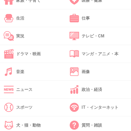
家族・子育て
医療・健康
私逆で、子供の頃キノコ好きで、大人になった
生活
仕事
らたけのこが好きになった。
+15
-2
実況
テレビ・CM
ドラマ・映画
マンガ・アニメ・本
45. 匿名
2013/12/31(火) 10:51:04
食べたことない人が5.9％もいるんだ！
音楽
画像
+11
-0
ニュース
政治・経済
46. 匿名
2013/12/31(火) 10:51:45
スポーツ
IT・インターネット
きのこの山が好きだったけど、ある時からクラッカーが柔
らかくになってしまって、それから好きじゃない〜
犬・猫・動物
質問・雑談