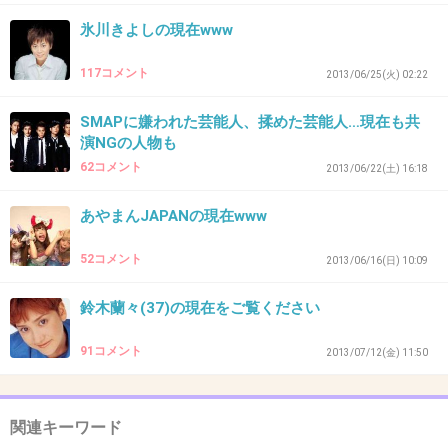
氷川きよしの現在www
40. 匿名
2013/12/31(火) 10:41:54
117コメント
2013/06/25(火) 02:22
＞３４
毒キノコ？
SMAPに嫌われた芸能人、揉めた芸能人…現在も共
演NGの人物も
+10
-2
62コメント
2013/06/22(土) 16:18
あやまんJAPANの現在www
41. 匿名
2013/12/31(火) 10:44:58
52コメント
チョコとビスケットの混ざった感がたけのこの
2013/06/16(日) 10:09
方が秀逸！
鈴木蘭々(37)の現在をご覧ください
きのこはどうしても分断されてしまうので。
91コメント
2013/07/12(金) 11:50
+15
-3
関連キーワード
42. 匿名
2013/12/31(火) 10:47:07