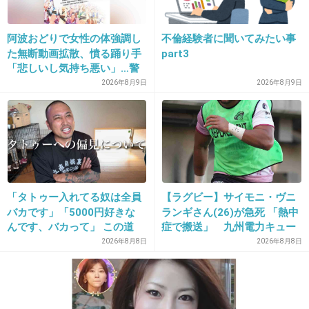
+172
-9
阿波おどりで女性の体強調し
不倫経験者に聞いてみたい事
た無断動画拡散、憤る踊り手
part3
19. 匿名
2013/12/31(火) 10:30:36
「悲しいし気持ち悪い」…警
察への相談も検討
2026年8月9日
2026年8月9日
たけのこはモソモソした食感が苦手なんだよ
ね…
+160
-24
20. 匿名
2013/12/31(火) 10:30:58
「タトゥー入れてる奴は全員
【ラグビー】サイモニ・ヴニ
バカです」「5000円好きな
ランギさん(26)が急死 「熱中
たけのこ！
んです、バカって」 この道
症で搬送」 九州電力キュー
23年の彫り師YouTuberの動
デンヴォルテクスで練習中
2026年8月8日
2026年8月8日
+51
-17
画が話題
21. 匿名
2013/12/31(火) 10:31:09