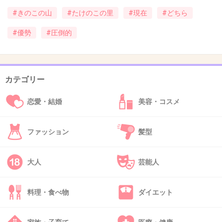
#きのこの山
#たけのこの里
#現在
#どちら
ちょっとググっただけで限定品が数えられない
ほど
#優勢
#圧倒的
あってびびった。
カテゴリー
+20
-0
恋愛・結婚
美容・コスメ
43. 匿名
2013/12/31(火) 10:49:32
ファッション
髪型
きのこが折れてた時のガッカリ感といったら。
+44
-4
大人
芸能人
料理・食べ物
ダイエット
44. 匿名
2013/12/31(火) 10:50:47
38