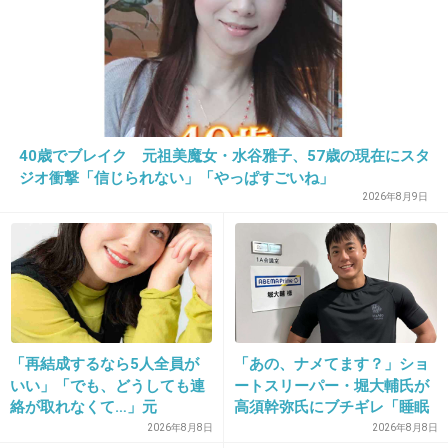
絶対きのこを選ぶ
+149
-14
22. 匿名
2013/12/31(火) 10:31:16
40歳でブレイク 元祖美魔女・水谷雅子、57歳の現在にスタ
ジオ衝撃「信じられない」「やっぱすごいね」
１箱１００円だったらもっと買うんだけどなー
2026年8月9日
+107
-2
23. 匿名
2013/12/31(火) 10:31:43
2つともロングセラーだよね
「再結成するなら5人全員が
「あの、ナメてます？」ショ
昔からおやつの定番な気がする
いい」「でも、どうしても連
ートスリーパー・堀大輔氏が
絡が取れなくて…」元
高須幹弥氏にブチギレ「睡眠
+23
-0
ZONE・MIZUHO（38）が明
不足の人＝キレやすい」SNS
2026年8月8日
2026年8月8日