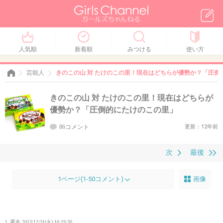
人気順
新着順
みつける
使い方
芸能人
きのこの山 対 たけのこの里！現在はどちらが優勢か？「圧倒
きのこの山 対 たけのこの里！現在はどちらが
優勢か？「圧倒的にたけのこの里」
86コメント
更新：12年前
次
最後
1ページ(1-50コメント)
画像
1. 匿名
2013/12/31(火) 10:19:30