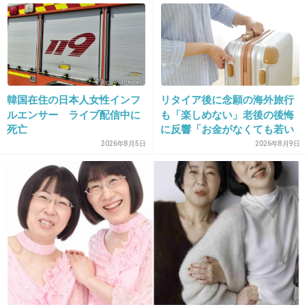
かす「19年ぶりに芸能界復
で物議
帰」した本当の理由
24. 匿名
2013/12/31(火) 10:32:19
きのことたけのこのキャラが好きｗ
出典：blog-imgs-26.fc2.com
韓国在住の日本人女性インフ
リタイア後に念願の海外旅行
+18
-48
ルエンサー ライブ配信中に
も「楽しめない」老後の後悔
死亡
に反響「お金がなくても若い
うちに？」50代以上の切実な
2026年8月5日
2026年8月9日
声
25. 匿名
2013/12/31(火) 10:32:48
やっぱたけのこ大好き♪
昨日こんなのあって買っちゃった～
+84
-14