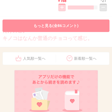
+168
-21
10. 匿名
2013/12/31(火) 10:29:07
もっと見る(全86コメント)
たけのこ。
キノコはなんか普通のチョコって感じ。
似たようなの沢山あるけど
人気順一覧へ
新着順一覧へ
たけのこの里はこれしか無い〜
+173
-21
11. 匿名
2013/12/31(火) 10:29:19
でもどっちも高いよね。
+70
-4