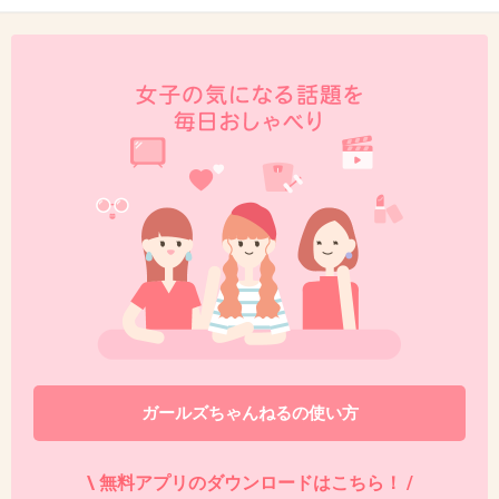
+6
-2
47. 匿名
2013/12/31(火) 10:55:36
我が家は圧倒的にきのこ派です♡
たけのこはボソッとしていて口の中の水分奪わ
れる気がする
クッキー＜クラッカー＜ビスケット
なので、きのこ好き
+46
-5
48. 匿名
2013/12/31(火) 11:03:22
ガールズちゃんねるの使い方
きのこ派です～！たけのこは濃厚すぎて食べて
ると気持ち悪くなる(^_^;)きのこは形がかわいく
\ 無料アプリのダウンロードはこちら！ /