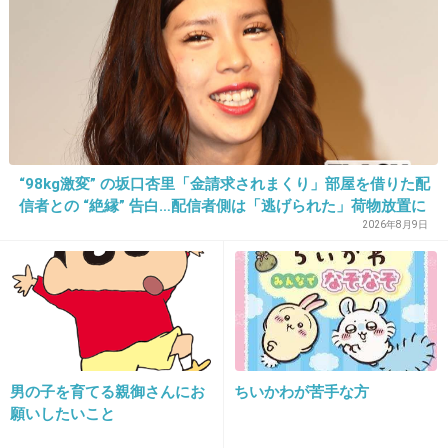
33. 匿名
2013/12/31(火) 10:36:48
高いから食べ過ぎるほど買えないｗ
+20
-1
“98kg激変” の坂口杏里「金請求されまくり」部屋を借りた配
信者との “絶縁” 告白…配信者側は「逃げられた」荷物放置に
怒り心頭
2026年8月9日
34. 匿名
2013/12/31(火) 10:38:30
季節限定や地域限定のが好きで見かけると買っ
てる
出典：blog-imgs-46.fc2.com
+35
-3
男の子を育てる親御さんにお
ちいかわが苦手な方
願いしたいこと