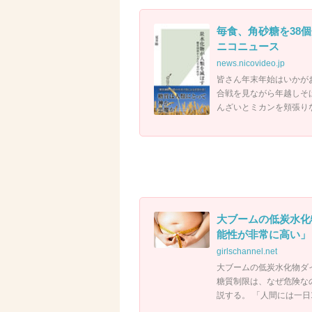
毎食、角砂糖を38個
ニコニュース
news.nicovideo.jp
皆さん年末年始はいかが
合戦を見ながら年越しそ
んざいとミカンを頬張りな
大ブームの低炭水化
能性が非常に高い」
girlschannel.net
大ブームの低炭水化物ダ
糖質制限は、なぜ危険な
説する。 「人間には一日1