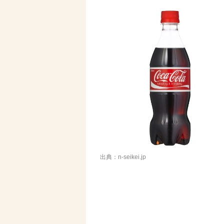
出典：n-seikei.jp