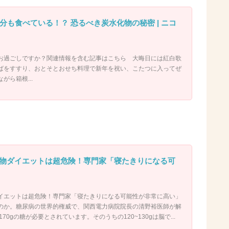
分も食べている！？ 恐るべき炭水化物の秘密 | ニコ
お過ごしですか？関連情報を含む記事はこちら 大晦日には紅白歌
ばをすすり、おとそとおせち料理で新年を祝い、こたつに入ってぜ
がら箱根...
物ダイエットは超危険！専門家「寝たきりになる可
イエットは超危険！専門家「寝たきりになる可能性が非常に高い」
のか。糖尿病の世界的権威で、関西電力病院院長の清野裕医師が解
70gの糖が必要とされています。そのうちの120~130gは脳で...