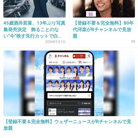
13. 匿名
2013/05/10(金) 19:19:19
45歳酒井若菜、13年ぶり写真
【登録不要＆完全無料】80年
書いてあることが事実なら仕方ないのでは？
集発売決定 飾ることのな
代洋楽がRチャンネルで見放
い“今”映す先行カットで白...
題
+82
-3
2026年5月1日
PR
14. 匿名
2013/05/10(金) 19:19:26
犯罪犯したんだから仕方ないよね
+107
-1
15. 匿名
2013/05/10(金) 19:19:34
【登録不要＆完全無料】ウェザーニュースがRチャンネルで見
のりPの場合、根拠なく誹謗中傷されてるわけ
放題
じゃないからね。