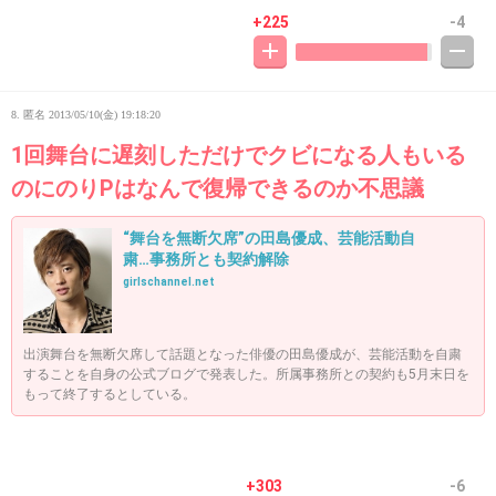
+225
-4
8. 匿名
2013/05/10(金) 19:18:20
1回舞台に遅刻しただけでクビになる人もいる
のにのりPはなんで復帰できるのか不思議
“舞台を無断欠席”の田島優成、芸能活動自
粛…事務所とも契約解除
girlschannel.net
出演舞台を無断欠席して話題となった俳優の田島優成が、芸能活動を自粛
することを自身の公式ブログで発表した。所属事務所との契約も5月末日を
もって終了するとしている。
+303
-6