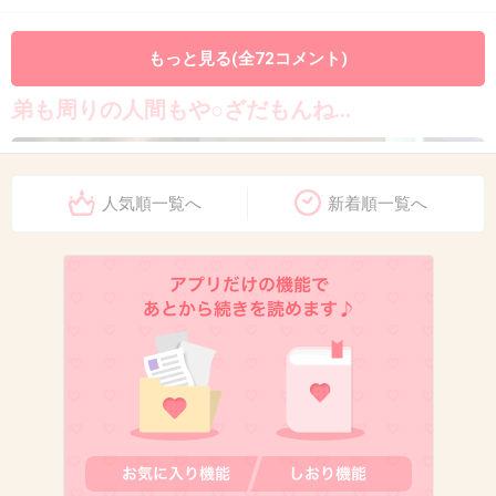
11. 匿名
2013/05/10(金) 19:18:59
もっと見る(全72コメント)
＞１０
弟も周りの人間もや○ざだもんね…
人気順一覧へ
新着順一覧へ