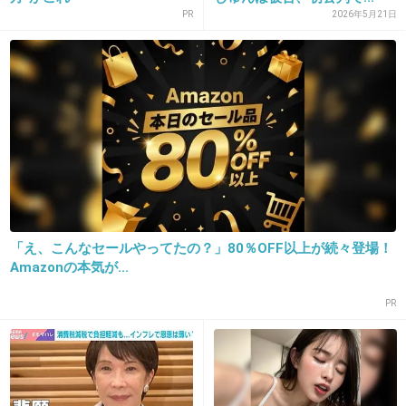
PR
2026年5月21日
酒井法子、5年ぶりドラマ復帰へ
girlschannel.net
女優の酒井法子（42）が、BSジャパンのオリジナルドラマシリーズ『黒い
報告書 女と男の事件ファイルIII 誤解』（7月6日放送 後9：00）にゲス
ト出演することになり7日、主演の俳優・石黒賢と共に報道陣の取材に応じ
た。芸能活動再開後、酒井がテレビドラマに出演するのは今回が初。ドラ
マ出演も約5年ぶりとなる。
+181
-3
「え、こんなセールやってたの？」80％OFF以上が続々登場！
Amazonの本気が...
18. 匿名
2013/05/10(金) 19:20:13
PR
でもこういう態度でマスコミに嫌われたら、今
後の仕事は難しくなるんじゃない。
ざまあｗ