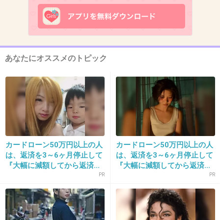
出典：blog-imgs-52-origin.fc2.com
+207
-0
あなたにオススメのトピック
12. 匿名
2013/05/10(金) 19:19:11
＞酒井はマスコミに対して「掲載OKなのは美談
だけ。お涙頂戴にしてもらわないと困る！」と
いう、相当強気な注文をつけるようになった
カードローン50万円以上の人
カードローン50万円以上の人
は、返済を3～6ヶ月停止して
は、返済を3～6ヶ月停止して
『大幅に減額してから返済...
『大幅に減額してから返済...
自業自得なのになんで強気な注文付けるとかお
PR
PR
かしいでしょ
+165
-1