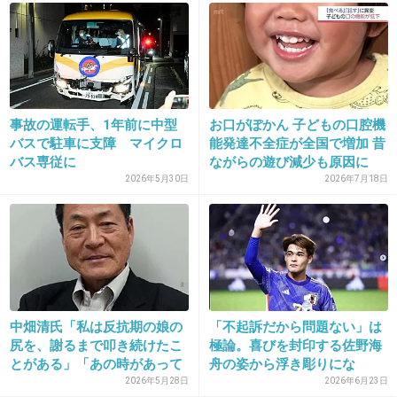
28. 匿名
2013/05/10(金) 19:37:31
今、辻のトピ見た後なんだが、こいつはダメだ
な
事故の運転手、1年前に中型
お口がぽかん 子どもの口腔機
バスで駐車に支障 マイクロ
能発達不全症が全国で増加 昔
バス専従に
ながらの遊び減少も原因に
なぜだろう…辻が真面目に思えてしまった
2026年5月30日
2026年7月18日
+97
-6
29. 匿名
2013/05/10(金) 19:38:33
薬中の犯罪者のくせに偉そうに
中畑清氏「私は反抗期の娘の
「不起訴だから問題ない」は
+86
-0
尻を、謝るまで叩き続けたこ
極論。喜びを封印する佐野海
とがある」「あの時があって
舟の姿から浮き彫りにな
よ...
る“日...
2026年5月28日
2026年6月23日