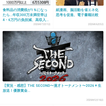
+124
-2
食料品の消費税が1％になっ
紙漫画、脳活動を省エネ化
たら…年収300万未満世帯は
思考を促進、電子書籍比較
4・6万円の負担減、高収入...
2026年7月31日
2026年6月5日
26. 匿名
2013/05/10(金) 19:34:54
偶然でもこの人がテレビに出てるのを見るの
は、かなり気分が悪いし迷惑。もう姿現さない
で。それ以外あなたに何も求めません。大嫌
い。
+123
-0
27. 匿名
2013/05/10(金) 19:36:38
【実況・感想】THE SECOND〜漫才トーナメント〜2026▼生
放送！優勝賞金...
犯罪者のクセに偉そう！
2026年5月16日
+107
-1