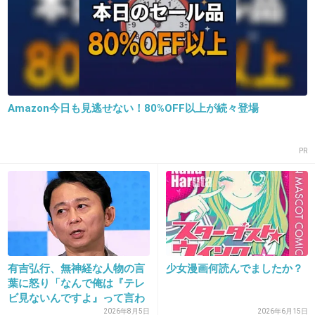
20. 匿名
2013/05/10(金) 19:21:25
復帰以降ものすごく着々と仕事してるのがすご
い違和感あります
+127
-2
Amazon今日も見逃せない！80%OFF以上が続々登場
21. 匿名
2013/05/10(金) 19:22:11
PR
あら？勘違いしてらっしゃる？？
+90
-0
22. 匿名
2013/05/10(金) 19:22:30
有吉弘行、無神経な人物の言
少女漫画何読んでましたか？
葉に怒り「なんで俺は『テレ
いい記事書いて欲しければ品行方正に生きれば
ビ見ないんですよ』って言わ
いい。
れ...
2026年8月5日
2026年6月15日