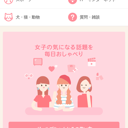
お前調子乗りすぎ
+51
-1
犬・猫・動物
質問・雑談
41. 匿名
2013/05/10(金) 20:12:36
こんな人が
長年純粋アイドルやってたなんて。
芸能界怖すぎる！！
+64
-2
42. 匿名
2013/05/10(金) 20:13:58
芸能界復帰なんて楽勝すぎて、マンモスうれピ
ー
+38
-1