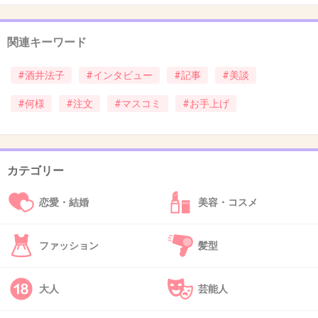
女優に戻れると思ってるのかな
口角あげた口元ももう顔に張り付いてるみたい
関連キーワード
だもん
#酒井法子
#インタビュー
#記事
#美談
+82
-2
#何様
#注文
#マスコミ
#お手上げ
37. 匿名
2013/05/10(金) 19:49:27
カテゴリー
厚顔無恥とは、まさにこの人を言うんだな…
+78
-0
恋愛・結婚
美容・コスメ
ファッション
髪型
38. 匿名
2013/05/10(金) 19:56:47
図々しいわ～
大人
芸能人
+56
-0