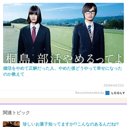
30. 匿名
2013/05/10(金) 19:39:40
髪が短いのと長い時の印象が全然違うタイプ
この人って・・・前髪はあった方がしおらしく
見える。
前髪長いとめっちゃ気が強そうに見える
+45
-3
婚活をやめて正解だった人、やめた後どうやって幸せになった
のか教えて
31. 匿名
2013/05/10(金) 19:41:00
2026年6月22日
マジで大嫌い！！自分が犯した過ちを忘れてな
Recommended by
い？
最初から福祉の仕事なんてさらさらやる気なか
ったんだろうね。
関連トピック
珍しいお菓子知ってますか!?こんなのあるんだね!?
+113
-2