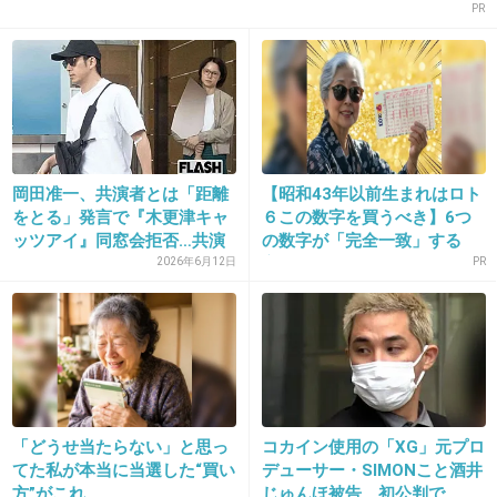
PR
+176
-1
岡田准一、共演者とは「距離
【昭和43年以前生まれはロト
をとる」発言で『木更津キャ
６この数字を買うべき】6つ
ッツアイ』同窓会拒否…共演
の数字が「完全一致」する
し...
方...
2026年6月12日
PR
16. 匿名
2013/05/10(金) 19:19:40
薬中のくせにようゆーわ
+128
-2
「どうせ当たらない」と思っ
コカイン使用の「XG」元プロ
17. 匿名
2013/05/10(金) 19:20:01
てた私が本当に当選した“買い
デューサー・SIMONこと酒井
ドラマ出演とかあり得ないよね
方”がこれ
じゅんほ被告、初公判で...