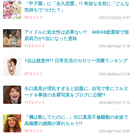
34. 匿名
2013/05/10(金) 19:45:41
「甲子園」に「永久恋愛」!? 奇抜な名前に「どんな
気持ちでつけた？」
雑誌も取材しなければ良いです。
93コメント
2012/11/25(日) 21:47
+61
-1
アイドルに処女性は必要ない!? AKB48総選挙で指
原莉乃が1位になった意味
115コメント
2013/06/14(金) 12:18
35. 匿名
2013/05/10(金) 19:47:12
芸能界に復帰しないでいいよ。子育てシッカリ
1位は超意外!? 日常生活のカロリー消費ランキング
すればいいのに。
67コメント
2013/06/04(火) 21:38
+55
-0
矢口真里が淫乱すぎると話題に…自宅で常にフルヌ
ード＆事後の全裸写真をブログに公開!?
117コメント
2013/06/27(木) 11:15
36. 匿名
2013/05/10(金) 19:49:18
大きな事務所で10代から芸能人しかしてこなか
「機は熟してたのに…」矢口真里不倫騒動の余波で
高橋愛の婚期が遅れちゃう!?
った人だから 普通の感覚とは違うんだろうね
54コメント
2013/06/11(火) 15:07
スタッフに命令して視聴者騙せれれば また元の