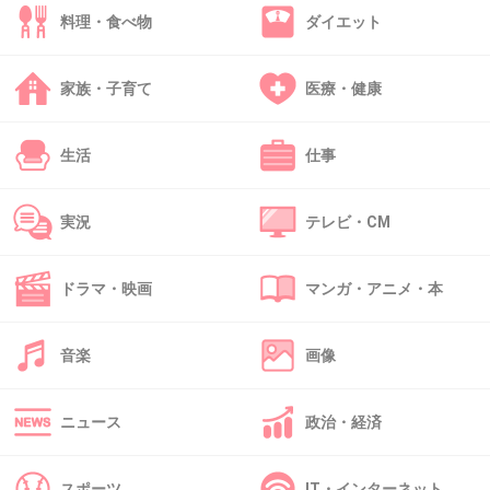
料理・食べ物
ダイエット
39. 匿名
2013/05/10(金) 20:04:32
家族・子育て
医療・健康
子供ってそこそこ優秀なんでしょ？
この人が育てるより父方のおじいちゃん、おば
生活
仕事
あちゃんに育ててもらった方がいいとおもう。
両親が会うときは、条件付きでとかきめて。
実況
テレビ・CM
何か道を外させそうでこわい。
介護の仕事をやって、10年後位に本でも出せば
ドラマ・映画
マンガ・アニメ・本
いいじゃない。本人は…
音楽
画像
+32
-1
ニュース
政治・経済
40. 匿名
2013/05/10(金) 20:11:37
スポーツ
IT・インターネット