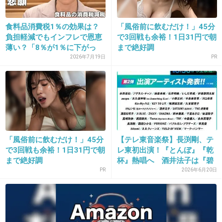
+97
-3
食料品消費税1％の効果は？
「風俗前に飲むだけ！」45分
負担軽減でもインフレで恩恵
で3回戦も余裕！1日31円で朝
薄い？「8％が1％に下がっ
まで絶好調
19. 匿名
2013/05/10(金) 19:20:29
た...
2026年7月19日
PR
泣いたりのりPスマイル見せたりしてもしらじ
らしいとしか思えない
出典：blog-imgs-56-origin.fc2.com
「風俗前に飲むだけ！」45分
【テレ東音楽祭】長渕剛、テ
で3回戦も余裕！1日31円で朝
レ東初出演！『とんぼ』『乾
出典：girlschannel.net
まで絶好調
杯』熱唱へ 酒井法子は『碧
い...
PR
2026年6月20日
+136
-4