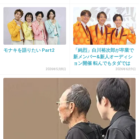
自分で薬に手を出したくせに何文句言ってんの
+115
-1
23. 匿名
2013/05/10(金) 19:22:51
モナキを語りたい Part2
「純烈」白川裕次郎が卒業で
でも、彼女の復帰を待つファンもいるんだよ
新メンバー&新人オーディシ
ョン開催 転んでもタダでは
ね…
起...
2026年5月8日
2026年6月9日
AKBファンといい、なんか頭おかしい人増えた
なぁ…。
+113
-4