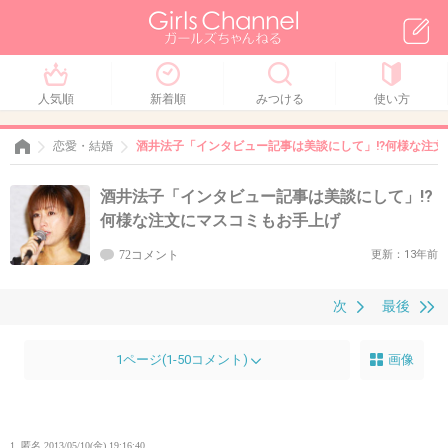
人気順
新着順
みつける
使い方
恋愛・結婚
酒井法子「インタビュー記事は美談にして」!?何様な注
酒井法子「インタビュー記事は美談にして」!?
何様な注文にマスコミもお手上げ
72コメント
更新：13年前
次
最後
1ページ(1-50コメント)
画像
1. 匿名
2013/05/10(金) 19:16:40