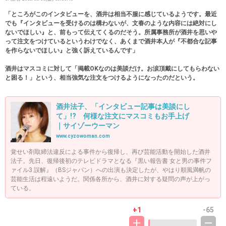
「ところがこのインタビューを、酒井は相当不服に感じているようです。最近
でも『インタビューを受けるのは構わないが、文春のような内容には絶対にし
ないでほしい』と、前もって伝えてくるのだそう。所属事務所が酒井を思いや
って注文をつけているというわけでなく、あくまで酒井本人が『不都合な記事
を作らないでほしい』と強く訴えているんです」
酒井はマスコミに対して「掲載OKなのは美談だけ。お涙頂戴にしてもらわない
と困る！」という、相当強気な注文をつけるようになったのだという。
酒井法子、「インタビュー記事は美談にし
て」!? 何様な注文にマスコミもお手上げ
｜サイゾーウーマン
www.cyzowoman.com
覚せい剤取締法違反による事件から復帰し、再び芸能活動を開始した酒井
法子。先日、復帰後初のテレビドラマとなる『黒い報告書 女と男の事件フ
ァイル3 誤解』（BSジャパン）への出演も決定したが、やはり順風満帆の
芸能生活は程遠いようだ。関係各所から、酒井に対する疑問の声が上がっ
ている。
+1
-65