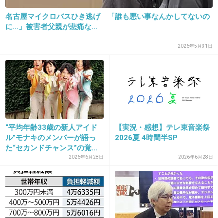
名古屋マイクロバスひき逃げ 「誰も悪い事なんかしてないの
24. 匿名
2013/05/10(金) 19:23:54
に…」被害者父親が悲痛な...
コイツの涙ほど嘘臭いものはないなｗ
2026年5月31日
出典：randomtalk.up.seesaa.net
出典：www.sanspo.com
+182
-2
“平均年齢33歳の新人アイド
【実況・感想】テレ東音楽祭
ル”モナキのメンバーが語っ
2026夏 4時間半SP
た“セカンドチャンス”の覚...
2026年6月28日
2026年6月28日
25. 匿名
2013/05/10(金) 19:26:01
じゃあ、美談になるような行いしろよ
してから言え