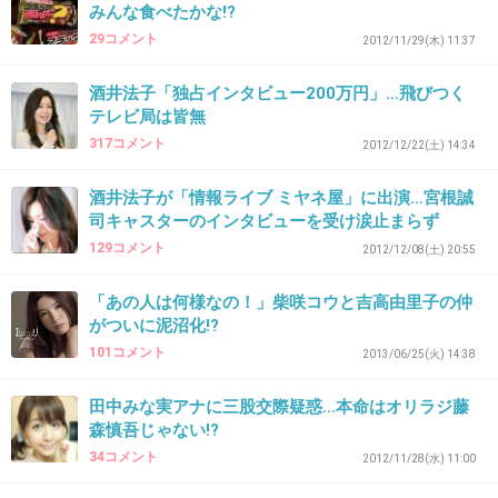
みんな食べたかな!?
29コメント
2012/11/29(木) 11:37
32. 匿名
2013/05/10(金) 19:41:06
酒井法子「独占インタビュー200万円」…飛びつく
テレビ局は皆無
もう応援なんかする気にならない。
317コメント
2012/12/22(土) 14:34
消えて下さい。
そして、まっとうな人生歩んで下さい。
酒井法子が「情報ライブ ミヤネ屋」に出演…宮根誠
司キャスターのインタビューを受け涙止まらず
+84
-0
129コメント
2012/12/08(土) 20:55
「あの人は何様なの！」柴咲コウと吉高由里子の仲
がついに泥沼化!?
33. 匿名
2013/05/10(金) 19:41:29
101コメント
2013/06/25(火) 14:38
11ナイスw
田中みな実アナに三股交際疑惑…本命はオリラジ藤
+10
-0
森慎吾じゃない!?
34コメント
2012/11/28(水) 11:00