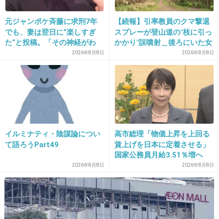
27. 匿名
2013/03/18(月) 16:54:29
元ジャンポケ斉藤に求刑7年
【続報】引率教員のクマ撃退
でも、妻は翌日に“楽しすぎ
スプレーが登山道の"枝に引っ
満員電車でガムをクチャ食いする奴がイライラ
た“と投稿。「その神経がわ
かかり"誤噴射＿後ろにいた女
すれ
からん」と騒然
子高校生の顔を直撃＿急なヒ
2026年8月8日
2026年8月8日
グマ出没に備え「安全装置」
+46
-4
外した状態で腰に装着＿女子
高校生はトムラウシ山からヘ
リ搬送され手当
28. 匿名
2013/03/18(月) 16:55:33
17
イルミナティ・陰謀論につい
高市総理「物価上昇を上回る
これ小田急かな？
て語ろうPart49
賃上げを日本に定着させる」
国家公務員月給3.51％増へ
+13
-9
人事院の勧告を受け
2026年8月8日
2026年8月8日
29. 匿名
2013/03/18(月) 16:55:39
夏休みとかにポケモンスタンプラリーに廻って