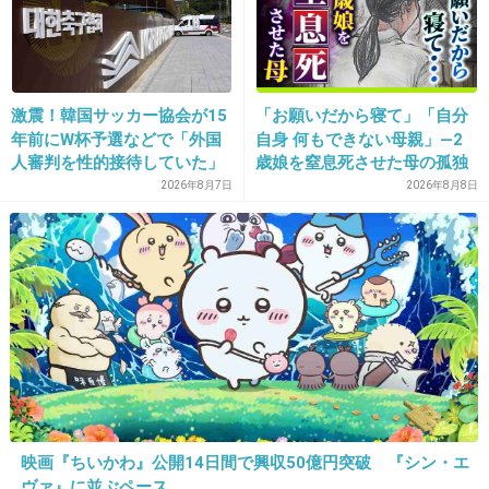
その空き缶・空き瓶なんかを床に置いて、
目的の駅に着くまで寝てる。
目的地に着いて慌てて起きて、
激震！韓国サッカー協会が15
「お願いだから寝て」「自分
置いてた空き缶・空き瓶を忘れていく。
年前にW杯予選などで「外国
自身 何もできない母親」―2
迷惑です。
人審判を性的接待していた」
歳娘を窒息死させた母の孤独
疑惑のスキャンダルが発覚！
「娘は『ママどうして』と」
2026年8月7日
2026年8月8日
+165
-4
7試合20人が対象で日本人審
限界の年子ワンオペ育児 法
判が含まれていたとの指摘
廷での懺悔と声なきSOS
も…
22. 匿名
2013/03/18(月) 16:49:59
みんなが本気で座席を取り合う姿は狂気的です
+140
-2
23. 匿名
2013/03/18(月) 16:50:40
映画『ちいかわ』公開14日間で興収50億円突破 『シン・エ
ヴァ』に並ぶペース