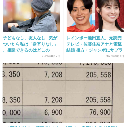
+108
-4
泣しました」
31. 匿名
2013/03/18(月) 16:56:19
混んでる時のリュック。
子どもなし、友人なし…気が
レインボー池田直人、元読売
ゴリゴリ痛いし邪魔
ついたら私は「身寄りなし」
テレビ・佐藤佳奈アナと電撃
、相談できるのはどこの
結婚 相方・ジャンボにサプラ
+59
-6
誰？ 「家族がいること」が
イズ報告
2026年8月7日
2026年8月7日
前提の世の中、でも孤立は誰
にでも起きる
32. 匿名
2013/03/18(月) 16:56:22
1時間ほど乗るからそのうち座れるだろうと思
ったら、結局最後まで立ったまま
+132
-5