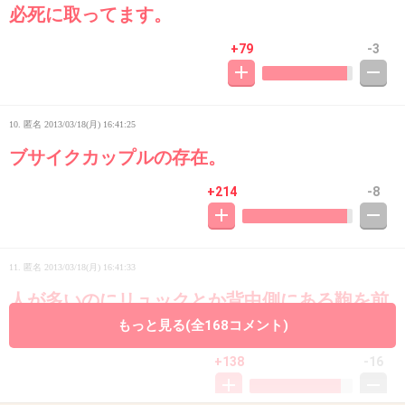
必死に取ってます。
+79
-3
10. 匿名
2013/03/18(月) 16:41:25
ブサイクカップルの存在。
+214
-8
11. 匿名
2013/03/18(月) 16:41:33
人が多いのにリュックとか背中側にある鞄を前
に持ってこないやつ！うざい！邪魔！
もっと見る(全168コメント)
+138
-16