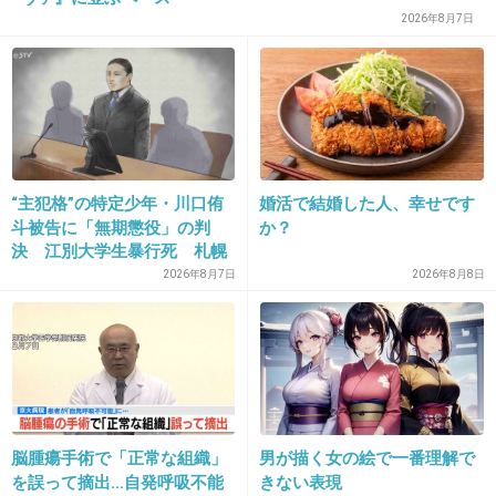
座った人の忘れた傘を追いかけて届ける。
2026年8月7日
地下鉄だと外が見えないからかよく忘れてる。
今日は届けたら飴ちゃんもらいました(*^｡^*)
+72
-5
“主犯格”の特定少年・川口侑
婚活で結婚した人、幸せです
斗被告に「無期懲役」の判
か？
決 江別大学生暴行死 札幌
地裁
2026年8月7日
2026年8月8日
24. 匿名
2013/03/18(月) 16:52:27
デブが1,5席分を堂々と使ってる。
電車料金も1.5倍払え！！
+156
-31
脳腫瘍手術で「正常な組織」
男が描く女の絵で一番理解で
を誤って摘出…自発呼吸不能
きない表現