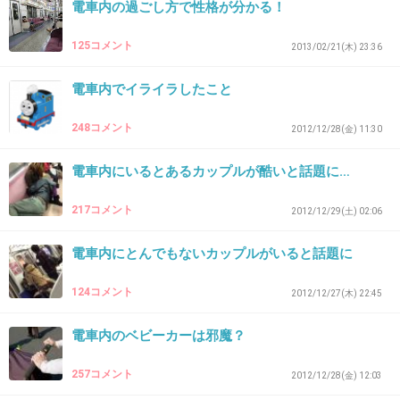
いう音にビクッ！
電車内の過ごし方で性格が分かる！
125コメント
2013/02/21(木) 23:36
べ、別にビビってなんかいないんだから｡｡｡
電車内でイライラしたこと
♪〜(￣ε￣；)
248コメント
2012/12/28(金) 11:30
+92
-6
電車内にいるとあるカップルが酷いと話題に…
217コメント
2012/12/29(土) 02:06
36. 匿名
2013/03/18(月) 17:02:22
電車内にとんでもないカップルがいると話題に
>>10
自分達、ブサイクカップルだから電車内で人と
124コメント
2012/12/27(木) 22:45
目が合うたびビクビクしてしまう…
イチャイチャとかせずに大人しく乗ってる分に
電車内のベビーカーは邪魔？
はいいでしょ？(´；ω；`)
257コメント
2012/12/28(金) 12:03
+149
-5