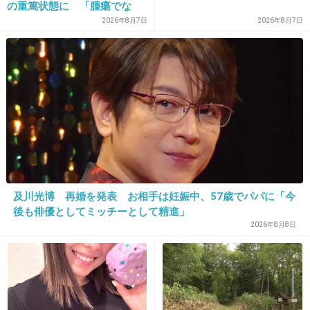
の重篤状態に 「腫瘍でな
25. 匿名
2013/03/18(月) 16:53:13
い」結果出ても“勘違い”で摘
2026年8月7日
2026年8月7日
出継続 通常の生活送ってい
みんなが本気で座席を取り合う姿は狂気的です
た患者が手足も動かず 京大
+26
-6
病院
26. 匿名
2013/03/18(月) 16:54:27
＞24
1.5席分どころじゃない人も、たまにいるよね。
及川光博 再婚を発表 お相手は妊娠中、57歳でパパに「今
後も俳優としてミッチーとして精進」
2026年8月8日
疲れてる時とかは、ついイラっとしちゃうよ
ね。
+76
-13