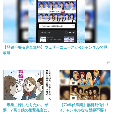
15. 匿名
2013/09/19(木) 18:36:49
断然、共働き！
外に自分の世界がほしい
（＾＾*）
+369
-59
【登録不要＆完全無料】ウェザーニュースがRチャンネルで見
放題
PR
16. 匿名
2013/09/19(木) 18:36:58
「専業主婦になりたい」が
【70年代洋楽】無料配信中！
夢…？高３娘の衝撃発言に、
Rチャンネルなら登録不要！
理想は専業主婦で優雅に好きなお稽古ごと、趣