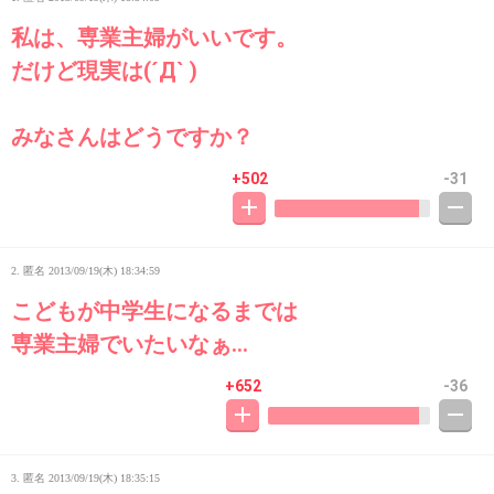
私は、専業主婦がいいです。
だけど現実は(´Д` )
みなさんはどうですか？
+502
-31
2. 匿名
2013/09/19(木) 18:34:59
こどもが中学生になるまでは
専業主婦でいたいなぁ…
+652
-36
3. 匿名
2013/09/19(木) 18:35:15