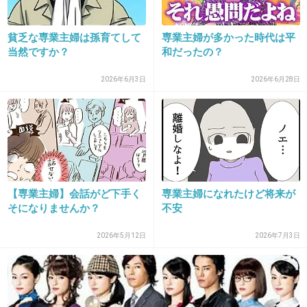
+143
-35
貧乏な専業主婦は孫育てして
専業主婦が多かった時代は平
当然ですか？
和だったの？
25. 匿名
2013/09/19(木) 18:39:37
2026年6月3日
2026年6月28日
専業主婦がいいですよ
子供が学校行ったら昼間はパチンコ行けるし♪
+25
-356
26. 匿名
2013/09/19(木) 18:40:00
【専業主婦】会話がど下手く
専業主婦になれたけど将来が
専業主婦、3歳と1歳の子どもがいます。
そになりませんか？
不安
2026年5月12日
2026年7月3日
都会から四国ののどかなところへ引っ越してき
ましたが・・・
専業主婦だと言うと驚かれます。
役場の職員の方にまで“え〜、働いたことない