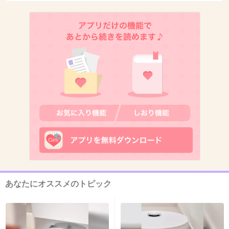
出典：www.photolibrary.jp
+398
-48
11. 匿名
2013/09/19(木) 18:36:34
下の子が小学生になったら共働きする予定で
す。
+171
-18
あなたにオススメのトピック
12. 匿名
2013/09/19(木) 18:36:40
共働きがいいわ。やっぱ専業だと子供出来るま