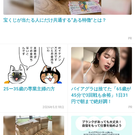
+176
-692
宝くじが当たる人にだけ共通する“ある特徴”とは？
19. 匿名
2013/09/19(木) 18:37:54
専業主婦でいられる人が羨ましい
PR
現実は…
+449
-21
20. 匿名
2013/09/19(木) 18:38:08
25ー35歳の専業主婦の方
バイアグラは捨てた「65歳が
荒れそうな予感のトピック…
45分で3回戦も余裕」1日31
円で朝まで絶好調！
2026年5月18日
PR
ちなみに私は専業主婦ですが、世間の風当たり
キツイです。
自分の妹にも「暇人」って言われて見下されて