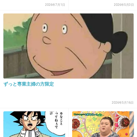
2026年7月1日
2026年5月3日
24. 匿名
2013/09/19(木) 18:39:29
うちの場合は、結婚後に正社員からパートに切
り替えて、
赤ちゃんが出来た時にパートを数年休んで、
幼稚園に行くようになってまたパートに戻り、
40歳になった今年、専業主婦になりました。
もともと美術大学を選択していたこともあっ
て、
今まで中途半端になっていた創作活動を再開し
ずっと専業主婦の方限定
て、
たまにギャラリーで作品を売らせてもらったり
2026年5月16日
してます。
売り上げとも言えない金額なので、身分は専業
主婦です。