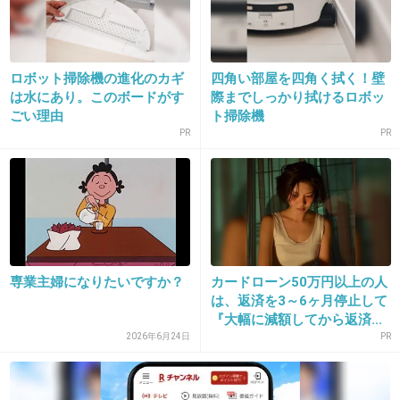
で立場が弱い。
+280
-41
ロボット掃除機の進化のカギ
四角い部屋を四角く拭く！壁
は水にあり。このボードがす
際までしっかり拭けるロボッ
13. 匿名
2013/09/19(木) 18:36:42
ごい理由
ト掃除機
PR
PR
専業主婦になって旦那さんを支えたいです！
+276
-109
14. 匿名
2013/09/19(木) 18:36:45
男女平等の時代なんだから、共働きでふたりで
専業主婦になりたいですか？
カードローン50万円以上の人
は、返済を3～6ヶ月停止して
家事をするのがいいんじゃないでしょうか。
『大幅に減額してから返済...
2026年6月24日
PR
+268
-84