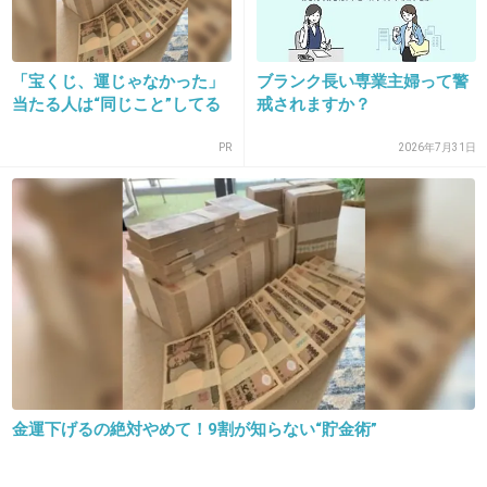
ます。
+479
-30
「宝くじ、運じゃなかった」
ブランク長い専業主婦って警
当たる人は“同じこと”してる
戒されますか？
PR
2026年7月31日
21. 匿名
2013/09/19(木) 18:38:41
ブランクあると余計働き辛くなるから、頑張っ
て働きます(^o^)ただし育児に支障がでない程度
です(^_^)/~
+123
-13
22. 匿名
2013/09/19(木) 18:38:44
金運下げるの絶対やめて！9割が知らない“貯金術”
なんだかんだやっぱり