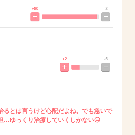
+80
-2
+2
-5
治るとは言うけど心配だよね。でも急いで
担…ゆっくり治療していくしかない😑