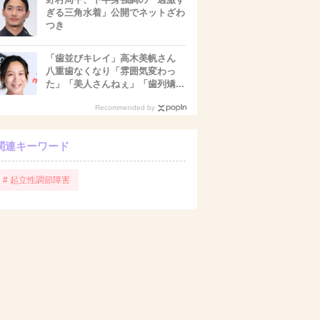
ぎる三角水着」公開でネットざわ
つき
「歯並びキレイ」高木美帆さん
八重歯なくなり「雰囲気変わっ
た」「美人さんねぇ」「歯列矯...
Recommended by
関連キーワード
# 起立性調節障害