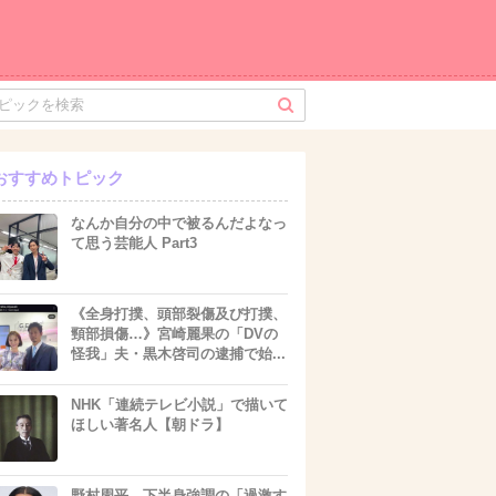
おすすめトピック
なんか自分の中で被るんだよなっ
て思う芸能人 Part3
《全身打撲、頭部裂傷及び打撲、
頸部損傷…》宮崎麗果の「DVの
怪我」夫・黒木啓司の逮捕で始...
NHK「連続テレビ小説」で描いて
ほしい著名人【朝ドラ】
野村周平、下半身強調の「過激す