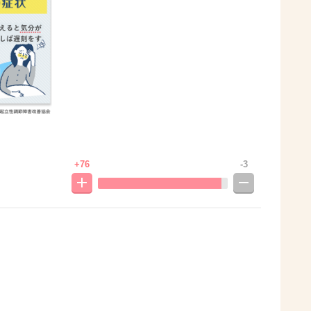
+76
-3