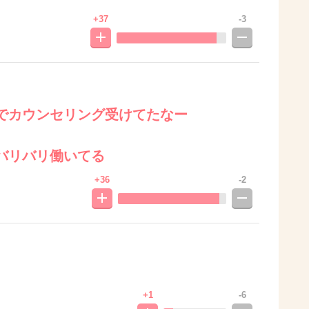
+37
-3
でカウンセリング受けてたなー
バリバリ働いてる
+36
-2
+1
-6