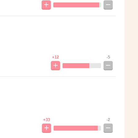
+12
-5
+33
-2