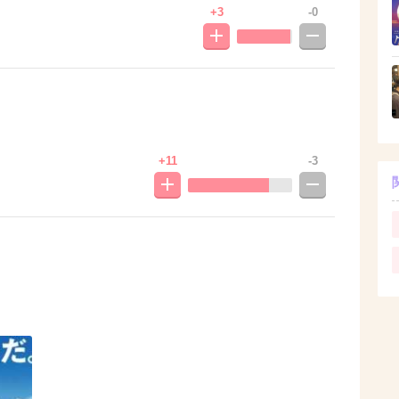
+3
-0
+11
-3