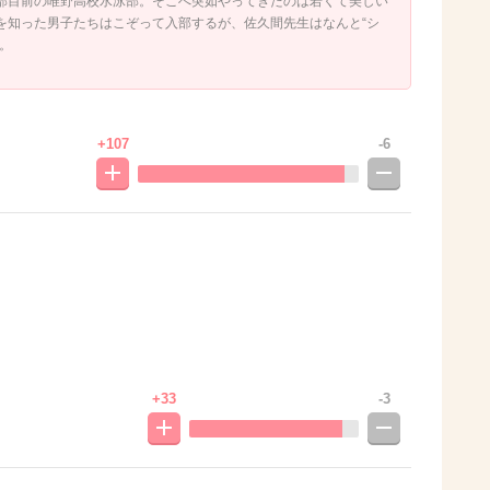
部目前の唯野高校水泳部。そこへ突如やってきたのは若くて美しい
を知った男子たちはこぞって入部するが、佐久間先生はなんと“シ
。
+107
-6
+33
-3