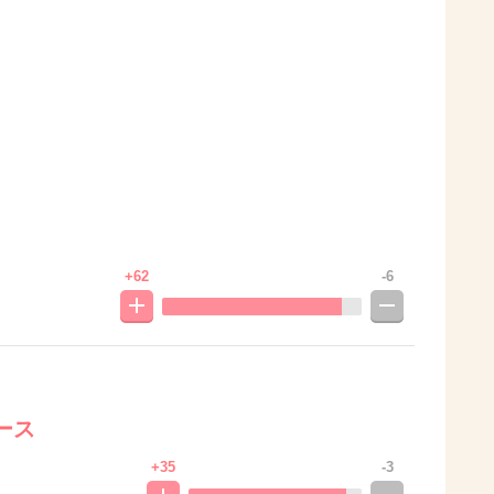
+62
-6
ース
+35
-3