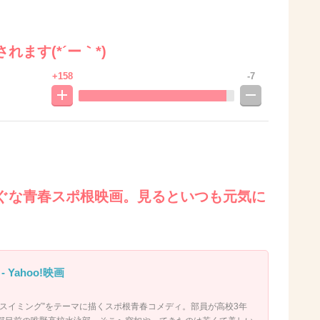
ます(*´ー｀*)
+158
-7
ぐな青春スポ根映画。見るといつも元気に
Yahoo!映画
・スイミング”をテーマに描くスポ根青春コメディ。部員が高校3年