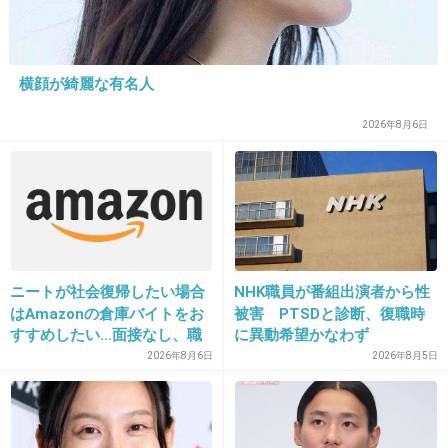
めっちゃ旨辛！
+11
-0
横顔が綺麗な有名人
2026年8月6日
15. 匿名
2018/04/16(月) 19:25:16
よく一人で行くお店の麻婆豆腐！
山椒がきいていて痺れる辛さ。
あとお店の方に聞いたら麻辣醤を入れると良い
みたいです。
ニートが社会復帰したい場合
NHK職員が番組出演者から性
はAmazonの倉庫バイトをお
被害 PTSDと診断、復職時
すすめしたい…面接なし、職
に異動希望かなわず
+37
-0
場は綺麗、ドリンクバー無料
2026年8月6日
2026年8月5日
→賛否両論、場所によって全
然違う「コンビニバイトの方
がマシ」との声も