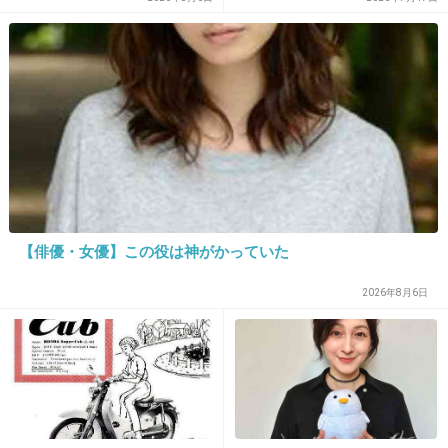
蒙古タンメンより辛いよ！
でもウマーイ！
+73
-1
21. 匿名
2018/04/16(月) 19:26:44
ファミマの汁なし坦々麺。
【俳優・女優】この役は神がかっていた
付属の花椒全部かけて食べると辛くて美味し
い。
2026年8月6日
+11
-0
22. 匿名
2018/04/16(月) 19:26:47