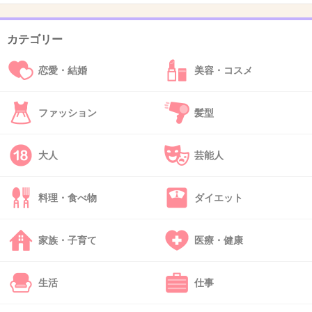
41. 匿名
2018/04/16(月) 19:47:06
カテゴリー
東海漬物のキムチ！！
恋愛・結婚
美容・コスメ
+5
-0
ファッション
髪型
42. 匿名
2018/04/16(月) 19:48:34
大人
芸能人
夕飯（麻婆茄子）食べたけど
もっと辛いものたべたくなってきた！
料理・食べ物
ダイエット
+3
-0
家族・子育て
医療・健康
43. 匿名
2018/04/16(月) 19:50:57
セブンイレブンの冷凍担担麺をお昼に食べたらまだおなか
生活
仕事
いっぱい。