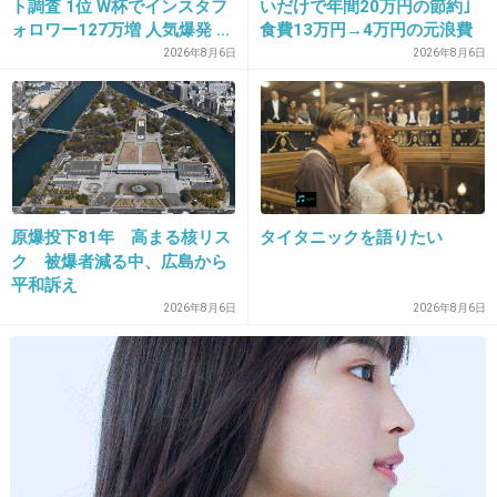
ト調査 1位 W杯でインスタフ
いだけで年間20万円の節約｣
12. 匿名
2018/04/16(月) 19:22:53
ォロワー127万増 人気爆発 …
食費13万円→4万円の元浪費
わりと辛いの好きな方だけどこれは
2位 高橋藍 3位 大谷翔平
主婦が買うのをやめた食品5
2026年8月6日
2026年8月6日
つ
三粒くらいが限度ぐらい辛いよ！
+23
-1
原爆投下81年 高まる核リス
タイタニックを語りたい
13. 匿名
2018/04/16(月) 19:24:30
ク 被爆者減る中、広島から
平和訴え
スパイシーモスバーガー
2026年8月6日
2026年8月6日
+54
-4
14. 匿名
2018/04/16(月) 19:25:16
カルディの3個パックになってる春雨のやつ。