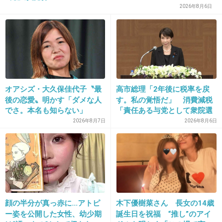
2026年8月6日
からあげクンの旨辛キムチ味
また買いたいくらい美味しかった♪
+29
-3
オアシズ・大久保佳代子〝最
高市総理「2年後に税率を戻
後の恋愛〟明かす「ダメな人
す。私の覚悟だ」 消費減税
29. 匿名
2018/04/16(月) 19:31:04
でさ。本名も知らない」
「責任ある与党として衆院選
これが手放せない
公約に掲げ理解賜った」
2026年8月7日
2026年8月6日
一人前ならカレーに一振り入れるだけで甘口カ
レーが辛口になるよ
+35
-0
顔の半分が真っ赤に…アトピ
木下優樹菜さん 長女の14歳
ー姿を公開した女性、幼少期
誕生日を祝福 “推し”のアイ
30. 匿名
2018/04/16(月) 19:31:06