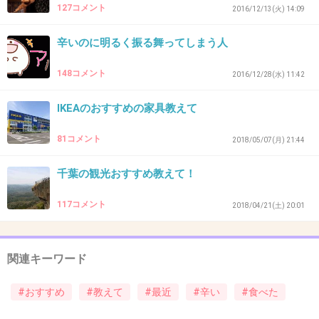
辛辛魚が1番好き！
127コメント
2016/12/13(火) 14:09
辛いの好きだけど胃腸が弱いらしく食べるとす
辛いのに明るく振る舞ってしまう人
ぐに口の周り肌荒れしてしまう…
激辛食べたーい！！
148コメント
2016/12/28(水) 11:42
+27
-2
IKEAのおすすめの家具教えて
81コメント
2018/05/07(月) 21:44
40. 匿名
2018/04/16(月) 19:45:30
千葉の観光おすすめ教えて！
ちょっとズレるけどデスソース黒。何にでも使
ってしまう。ちょっと山椒っぽく痺れる感じが
117コメント
2018/04/21(土) 20:01
あるので麻婆豆腐はドンピシャだった。使い切
ったらもっと辛いらしい青も試したい。
関連キーワード
#おすすめ
#教えて
#最近
#辛い
+18
#食べた
-0