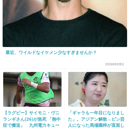
33. 匿名
2013/02/20(水) 00:15:52
>31さん。21から25は意味のわからない英語の
ような長文でした^^;
+23
-2
最近、ワイルドなイケメン少なすぎませんか？
34. 匿名
2013/02/20(水) 00:19:30
2026年8月8日
ナプキン売ってる横に置いてあるソフィのパン
ツがなにげに良かった。
ほどよいサポート感で安心する。
突然始まってコンビニで買ったのが初めてだっ
たんだけど、良かったからドラッグストアでま
た買っちゃった。
【ラグビー】サイモニ・ヴニ
「ギャラも一年目になりまし
ランギさん(26)が急死 「熱中
た」。アジアン解散→ピン芸
+24
-3
症で搬送」 九州電力キュー
人になった馬場園梓が直面し