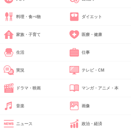
49. 匿名
2013/02/20(水) 01:18:52
みんな使い分けるんだ、、、
料理・食べ物
ダイエット
サニタリー用なんて使ったことないし、一枚も持ってないや。
+10
-21
家族・子育て
医療・健康
生活
仕事
50. 匿名
2013/02/20(水) 01:21:57
普通のショーツだとナプキンヨレヨレになって漏れそうで
実況
テレビ・CM
怖い(･_･;
一度パンツ型のナプキン買った事あるけど変な感覚で落ち
ドラマ・映画
マンガ・アニメ・本
着かなかったwあれまだ売ってるのかな？
+10
-1
音楽
画像
ニュース
政治・経済