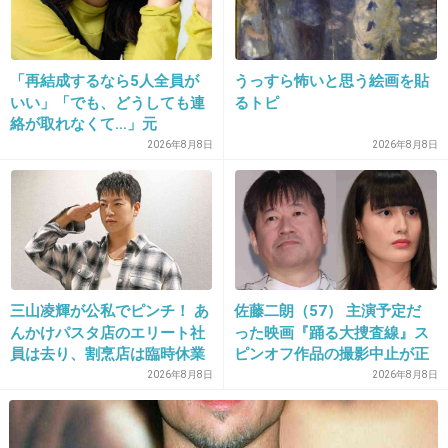
なんだろ…21～25が気になる…?( ・◇・)？
+54
-1
「再結成するなら5人全員が
うっすら怖いと思う絵画を貼
いい」「でも、どうしても連
るトピ
絡が取れなくて…」元
ZONE・MIZUHO（38）が明
2026年8月8日
2026年8月8日
32. 匿名
2013/02/20(水) 00:06:52
かす「19年ぶりに芸能界復
帰」した本当の理由
管理人さん仕事早いｗもう削除されてるｗ
サニタリーはデザインやメーカーより履き心地重視なの
で、
やわらかい生地でゴムがきつくない物を選んでます。
三山凌輝が公私でピンチ！ あ
佐藤二朗（57） 主演予定だ
んかけパスタ店のエリート社
った映画『踊る大捜査線』ス
デパートやしまむらで安くなってる物が多いかも。
員は去り、割烹店は臨時休業
ピンオフ作品の撮影中止が正
+10
-1
式に決定
2026年8月8日
2026年8月8日