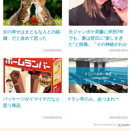
41. 匿名
2013/02/20(水) 00:40:56
普段の下着よりはサニタリーのほうが面積が広いので(^-^ゞ
動いてもズレにくいしフィット感があるんですよねー
女の幸せはまともな人との結
元ジャンポケ斉藤に求刑7年
+5
-1
婚、だと改めて思った
でも、妻は翌日に“楽しすぎ
た“と投稿。「その神経がわか
らん」と騒然
2026年8月8日
2026年8月8日
42. 匿名
2013/02/20(水) 00:41:00
イオンとかのスーパーで売ってるとんでもなく
かわいくないデカパンです。
誰にも見せないし、大きいから安心します(｡･
ω･｡)
パッケージがイマイチだなと
Fラン卒の人、あつまれー
思う商品
+24
-1
2026年8月9日
2026年8月9日
Recommended by