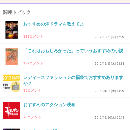
43. 匿名
2013/02/20(水) 00:53:50
生理中はかわいさより履き心地重視!
関連トピック
普段と同じパンツ履いてる人は凄いな…
おすすめの洋ドラマを教えてよ
私は無理です(T_T)
331コメント
2012/12/21(金) 17:09
+43
-4
「これはおもしろかった」っていうおすすめの小説
137コメント
2012/12/13(木) 21:31
44. 匿名
2013/02/20(水) 01:01:19
綿100％のものにしています。
レディースファッションの福袋でおすすめあります
か？
化繊だと膀胱炎になりやすくなって、普段も綿しか履けな
35コメント
2013/01/03(木) 14:09
くなりました。
おすすめのアクション映画
+6
-1
76コメント
2012/12/20(木) 00:15
45. 匿名
2013/02/20(水) 01:12:53