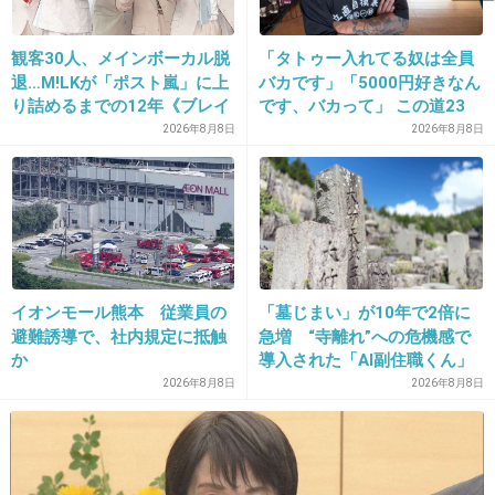
観客30人、メインボーカル脱
「タトゥー入れてる奴は全員
退…M!LKが「ポスト嵐」に上
バカです」「5000円好きなん
り詰めるまでの12年《ブレイ
です、バカって」 この道23
ク秘話》
年の彫り師YouTuberの動画
2026年8月8日
2026年8月8日
16. 匿名
2013/02/19(火) 23:39:55
が話題
ボクサーショーツ(女性用)
これにしたら後ろまで羽根つきのテープもしっかり安定し
ているので、サニタリー使う必要ナシ。
+8
-3
イオンモール熊本 従業員の
「墓じまい」が10年で2倍に
避難誘導で、社内規定に抵触
急増 “寺離れ”への危機感で
か
導入された「AI副住職くん」
17. 匿名
2013/02/19(火) 23:43:23
法要予約からお説教まで24時
2026年8月8日
2026年8月8日
私もサニタリーでも上下セットじゃないと何か気持ち悪い
間対応 2万5000基が眠る
普段からセットで着てるからかもしれないけど
「お墓のお墓」にも変化が
前まで気にしないで別々の着てたらブラだけ痛みが激しいし
なのでおすすめと言うかワコールとかエメとかアモでサニタリーがあるのしか
買わない