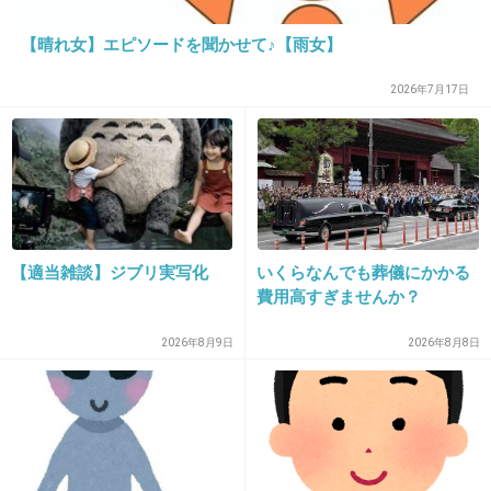
エメフィールが多いです。ブラとノーマルのパ
ンツとサニタリーの三点セットとかあるので生
【晴れ女】エピソードを聞かせて♪【雨女】
理の時でもブラとサニタリーショーツをおそろ
2026年7月17日
にしたりできます。
あとアモスタイルは機能性が優れていて安心し
て着用できていますよ！
+14
-3
【適当雑談】ジブリ実写化
いくらなんでも葬儀にかかる
費用高すぎませんか？
38. 匿名
2013/02/20(水) 00:35:34
2026年8月9日
2026年8月8日
皆さん生理中はサニタリーに変えるんですね…
私は普段の黒の下着にナプキンしちゃうタイプです。
+23
-32