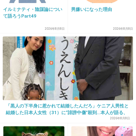
イルミナティ・陰謀論につい
男嫌いになった理由
て語ろうPart49
39. 匿名
2013/02/20(水) 00:38:16
私も無印。しかも綿100%なので、蒸れない。多
2026年8月8日
2026年8月8日
い日は避けた方が安心かも？！
+11
-1
40. 匿名
2013/02/20(水) 00:38:44
AMOのサニタリーおススメです☆
羽対応だし、フィット感が抜群!!!
AMO使う前まではエメとかで、買ってたけど、
「黒人の下半身に惹かれて結婚したんだろ」ケニア人男性と
ゴソゴソする感じがして嫌だった……
結婚した日本人女性（31）に“誹謗中傷”殺到…本人が語る、
日本で感じる“外国人差別”のリアル
2026年8月8日
+5
-1