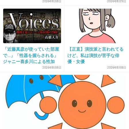
デンヴォルテクスで練習中
た現実、そして携える芸人と
2026年8月8日
2026年8月9日
しての矜持
35. 匿名
2013/02/20(水) 00:22:21
なんとも血なまぐさい…
+2
-48
「近藤真彦が使っていた部屋
【正直】演技派と言われてる
で…」「性器を握らされる」
けど、私は演技が苦手な俳
36. 匿名
2013/02/20(水) 00:24:05
ジャニー喜多川による性加
優・女優
33さん、ありがとうございます！31です(^-^)
害、語り始めた被害者たち
2026年8月8日
2026年8月8日
《徹底取材の裏側》
たまにそういう意味不明な文投稿してる人いますよね…文字
ばけなのかな
+11
-2
37. 匿名
2013/02/20(水) 00:24:18