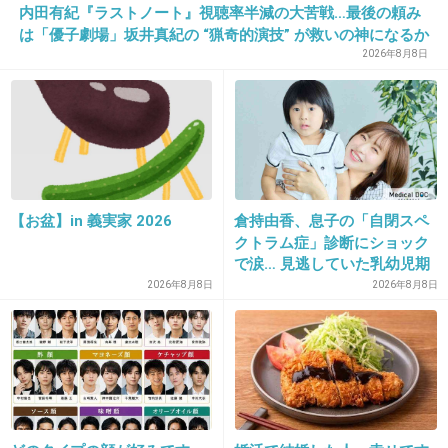
内田有紀『ラストノート』視聴率半減の大苦戦…最後の頼み
は「優子劇場」坂井真紀の “猟奇的演技” が救いの神になるか
27. 匿名
2013/02/19(火) 23:54:11
2026年8月8日
トピズレですいません。ボクサータイプはいてる方、ナプ
キンの羽付き履くときはどういう状態になるんですか？( ・
∇・)
+9
-3
【お盆】in 義実家 2026
倉持由香、息子の「自閉スペ
クトラム症」診断にショック
28. 匿名
2013/02/19(火) 23:57:50
で涙… 見逃していた乳幼児期
＞＞２６
のサインとは
2026年8月8日
2026年8月8日
選んでる画像もいかにもって感じwww
+50
-4