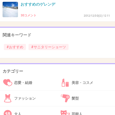
+7
-2
おすすめのゲレンデ
30コメント
2012/12/30(日) 12:11
47. 匿名
2013/02/20(水) 01:17:33
＞＞４６
関連キーワード
確かにあちこちにネカマ臭が、、、。
#おすすめ
#サニタリーショーツ
+11
-2
48. 匿名
2013/02/20(水) 01:18:51
カテゴリー
４７です。
恋愛・結婚
美容・コスメ
＞＞４５でした。
ごめんなさい。
ファッション
髪型
+5
-1
大人
芸能人