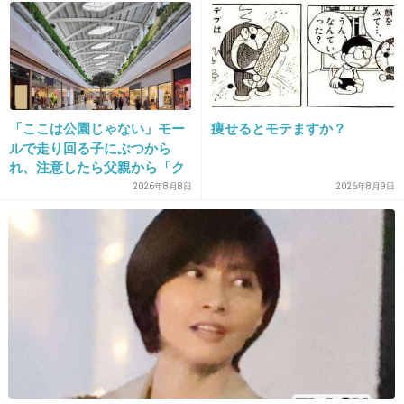
るのは無理」
20. 匿名
2013/02/19(火) 23:49:21
しまむらとウイングのサニタリー使ってます
どちらも綿100なので履き心地いいからストレ
「ここは公園じゃない」モー
痩せるとモテますか？
スなし
ルで走り回る子にぶつから
れ、注意したら父親から「ク
+16
-3
ソババア」の暴言。「子ども
2026年8月8日
2026年8月9日
だから多めに見ろ」を強要し
てくる人物とは
26. 匿名
2013/02/19(火) 23:51:09
18が男性だと思うの。
大抵の女の人は下着の事をパンティなんて言わ
ない。
+120
-6