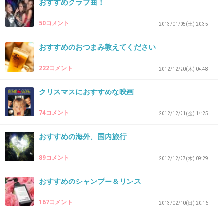
おすすめクラブ曲！
このトピまさか男が立ててないよね？
50コメント
2013/01/05(土) 20:35
ごめん
おすすめのおつまみ教えてください
疑う訳じゃないけど…
+11
-2
222コメント
2012/12/20(木) 04:48
クリスマスにおすすめな映画
46. 匿名
2013/02/20(水) 01:17:12
74コメント
2012/12/21(金) 14:25
普通のパンツだと逆に汚れちゃうかもだよ…( ；´Д｀)
さすがにこだわりなしって最初に書いた私だけど普通のパ
おすすめの海外、国内旅行
ンツはさすがにナプキンつけないや
89コメント
2012/12/27(木) 09:29
普通のパンツだと幅が狭かったり夜用だと長いからパンツ
おすすめのシャンプー＆リンス
からはみ出ちゃうしね
167コメント
2013/02/10(日) 20:16
生理用だとはみ出したりしなかったり結構いいよ