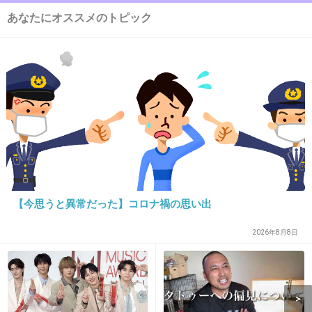
ウンナナクールのサニタリーはかわいいのが多
あなたにオススメのトピック
いから３枚くらい持ってます
+34
-1
15. 匿名
2013/02/19(火) 23:39:49
私もしまむらです！生理の時はブラとセットじ
ゃなくていいや、という考えなので値段とデザ
【今思うと異常だった】コロナ禍の思い出
インでしまむらが一番良かった！
2026年8月8日
+32
-2