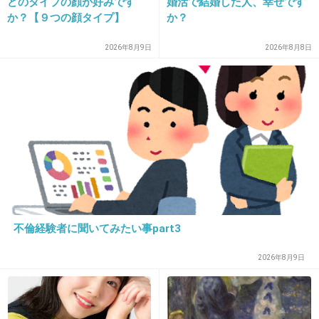
どのタイプの顔が好みです
婚活で結婚した人、幸せです
29. 匿名
2013/02/20(水) 00:03:20
か？【９つの顔タイプ】
か？
無印のはらまきサニタリーパンツおすすめです
2026年8月9日
2026年8月8日
(^^)
普段も冷えないように生理じゃないときも愛用
してます。
+15
-2
30. 匿名
2013/02/20(水) 00:04:27
ここに来る非リア充キモメンは
不倫経験者に聞いてみたい事part3
相手にしないのが1番。
+49
-1
2026年8月9日
31. 匿名
2013/02/20(水) 00:05:31