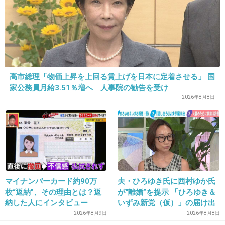
+9
-23
18. 匿名
2013/02/19(火) 23:43:49
私はいつも使ってるパンティで、ナプキンつけてるw
高市総理「物価上昇を上回る賃上げを日本に定着させる」 国
家公務員月給3.51％増へ 人事院の勧告を受け
買おうかなぁといつも思うけど、
ケチケチしちゃうわwww
2026年8月8日
+28
-111
19. 匿名
2013/02/19(火) 23:45:06
マイナンバーカード約90万
夫・ひろゆき氏に西村ゆか氏
特に、生理用の下着は着けません。
枚“返納”、その理由とは？返
が“離婚”を提示 「ひろゆき＆
汚れてもいい２軍ですが、普段と同じものを着けてます。
納した人にインタビュー
いずみ新党（仮）」の届け出
+19
-61
を知らされず激怒「信頼関係
2026年8月9日
2026年8月8日
が保てない状態で夫婦を続け