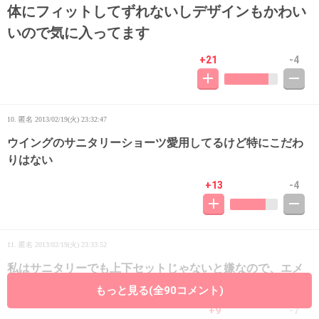
体にフィットしてずれないしデザインもかわい
いので気に入ってます
+21
-4
10. 匿名
2013/02/19(火) 23:32:47
ウイングのサニタリーショーツ愛用してるけど特にこだわ
りはない
+13
-4
11. 匿名
2013/02/19(火) 23:33:52
私はサニタリーでも上下セットじゃないと嫌なので、エメ
フィールさんなど通販で買ったりします（≧∇≦）
もっと見る(全90コメント)
+9
-7