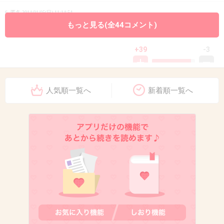
6. 匿名
2014/01/05(日) 11:14:54
もっと見る(全44コメント)
大学受験
+39
-3
人気順一覧へ
新着順一覧へ
7. 匿名
2014/01/05(日) 11:15:23
高校時代、部活で毎日先生にシゴかれた。で
も、その甲斐あって試合で勝つことができた。
半年くらい続いて辛かったけど、目に見えて成
長を感じられて本当に感謝した。
そして卒業してから改めて振り返ると、毎日全
力の私に稽古をつけるのも楽じゃなかっただろ
うということが分かるから、本当にありがたか
ったなと思う。