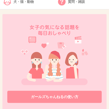
犬・猫・動物
質問・雑談
てました♪
+15
-2
33. 匿名
2014/01/05(日) 14:25:03
29
恋愛は努力の方法を間違えると逆効果になるので、恋愛心
理の本などを読むのをオススメします。
私はそれで一度フラれた相手と結婚までこぎつけました。
+8
-0
34. 匿名
2014/01/05(日) 14:44:10
ガールズちゃんねるの使い方
最近ありました！娘の漢字テストを、冬休みの宿題で、休
み明けにするんですが、毎回何回も再テストしてるので、