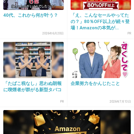
うちは本当に貧乏だったけど留学が夢だった。
勉強頑張って国立大学に合格して、
40代、これから何が叶う？
「え、こんなセールやってた
の？」80％OFF以上が続々登
英語を死ぬほど頑張って国費でアメリカの大学
場！Amazonの本気が...
へ留学して学士と修士をとった。
2026年6月20日
PR
勉強は財産になると思った。
+158
-3
「たばこ税なし」思わぬ朗報
企業努力をかんじたこと
に喫煙者が群がる新型タバコ
PR
2026年7月13日
16. 匿名
2014/01/05(日) 11:22:35