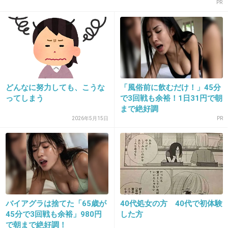
PR
ダイエット
受験勉強
部活やスポーツ
くらいしか、努力が報われることってない気が
どんなに努力しても、こうな
「風俗前に飲むだけ！」45分
する。
ってしまう
で3回戦も余裕！1日31円で朝
まで絶好調
+29
-2
2026年5月15日
PR
13. 匿名
2014/01/05(日) 11:20:55
中学時代3年生になってから勉強を本気で頑張
ったら
志望校に推薦で合格することができました！
バイアグラは捨てた「65歳が
40代処女の方 40代で初体験
倍率が高いだけあってがんばってよかったとお
45分で3回戦も余裕」980円
した方
で朝まで絶好調！