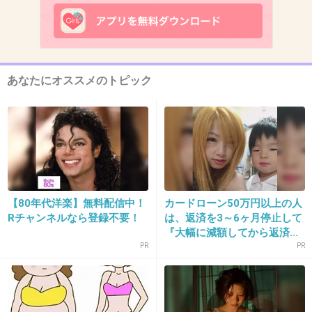
女性の先生で厳しかったけど、今でも年賀状で
やりとりしてます。
+41
-2
あなたにオススメのトピック
8. 匿名
2014/01/05(日) 11:15:31
禁煙４日目
空気が旨い
【80年代洋楽】無料配信中！
カードローン50万円以上の人
+60
-2
Rチャンネルなら登録不要！
は、返済を3～6ヶ月停止して
『大幅に減額してから返済...
PR
PR
9. 匿名
2014/01/05(日) 11:15:47
大学に合格した(^-^)