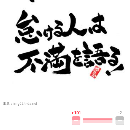
出典：img02.ti-da.net
+101
-2