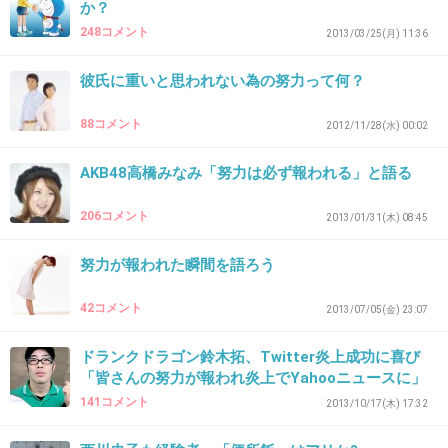
か？
248コメント
2013/03/25(月) 11:36
26. 匿名
2014/01/05(日) 12:40:41
彼氏に重いと思われない為の努力って何？
17さん
トピ違ってるだろうけど、私も同じ意見だから
88コメント
2012/11/28(水) 00:02
＋押してしまいました〜。
AKB48高橋みなみ「努力は必ず報われる」と語る
+22
-9
206コメント
2013/01/31(木) 08:45
努力が報われた瞬間を語ろう
27. 匿名
2014/01/05(日) 12:56:53
高校まで155/45㎏だった私、彼氏に色々言われて今では38くらいです。
42コメント
2013/07/05(金) 23:07
後々、太らないか心配です。
ちなみに、蒟蒻ごはんがメインでした。
ドランクドラゴン鈴木拓、Twitter炎上成功に喜び
+2
-26
「皆さんの努力が報われ炎上でYahooニュースに」
141コメント
2013/10/17(木) 17:32