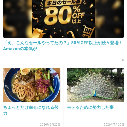
長く苦しい不妊治療の末、ついに子どもを授か
りました。
つらかった分、今はすべての人やものに感謝の
気持ちです。
努力している人が、どうかできるだけ報われま
「え、こんなセールやってたの？」80％OFF以上が続々登場！
すように、祈ってます。
Amazonの本気が...
+120
-5
PR
17. 匿名
2014/01/05(日) 11:22:40
114
確かに最近のガルちゃんって宗教みたいで怖い
ちょっとだけ幸せになれる努
モテるために努力した事
よね。
力
2026年6月22日
2026年7月20日