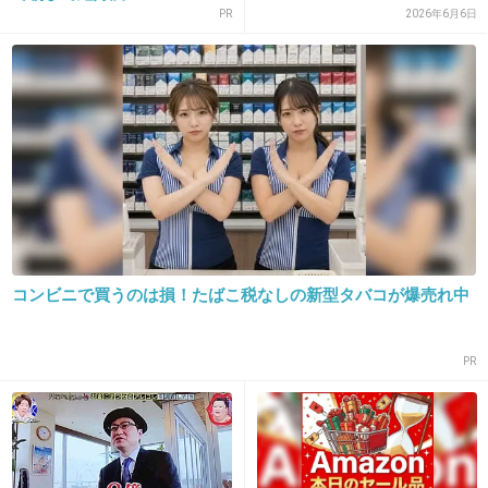
もいました。
PR
2026年6月6日
今思えば頑張ってる時が充実してたな！って感
じです。
+26
-3
14. 匿名
2014/01/05(日) 11:20:59
漢検二級合格☆
コンビニで買うのは損！たばこ税なしの新型タバコが爆売れ中
特に必要ない資格だと思うけど、勉強した甲斐
があった！と思いました☆達成感(*^^*)
PR
+31
-2
15. 匿名
2014/01/05(日) 11:21:18