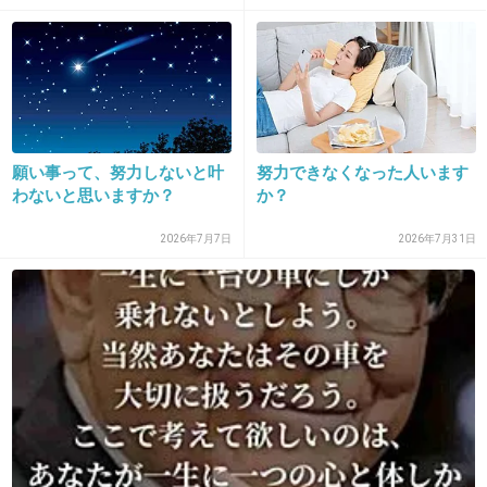
吉松育美さんのトピなんて
「待ってました！」「応援してます！」
「風化させないようにみんなで拡散しよう！」
とかみんなで興奮しててちょっと引く。
ちょっとでも飽きたとか言う人がいると、マイ
願い事って、努力しないと叶
努力できなくなった人います
わないと思いますか？
か？
ナスの嵐＆通報おまけに暴言。
教祖様の言うことは絶対正しい！！って感じで
2026年7月7日
2026年7月31日
昔のオウムとやってること変わらない。
世の中には色々な考え方の人がいるんだから、
自分の考えを押し付けるのはやめてもらいたい
わ。
+79
-18