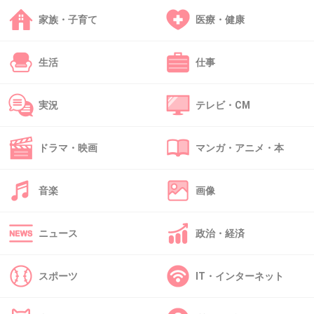
+32
-0
家族・子育て
医療・健康
生活
仕事
31. 匿名
2014/01/05(日) 14:17:49
米しか食べたくない2歳児が、先日初めてシチ
実況
テレビ・CM
ューをすすってくれました。
スプーン2杯ほどですけど...嬉しい(大泣)
ドラマ・映画
マンガ・アニメ・本
+37
-0
音楽
画像
32. 匿名
2014/01/05(日) 14:19:01
ニュース
政治・経済
浪人時代、全く勉強の方法がわからない所から
毎日10時間勉強してマーチに合格、
スポーツ
IT・インターネット
脳ミソ溶けるかと思った。
お陰で今の旦那に出会えたし、自分に自信が持