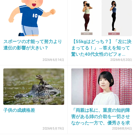
+69
-5
23. 匿名
2014/01/05(日) 11:52:58
スポーツの才能って努力より
【55kgはどっち？】「左に決
就職試験で内定貰いました((o(^∇^)o))
遺伝の影響が大きい？
まってる！」→答えを知って
驚いた40代女性のビフォ...
+14
-0
2026年6月14日
2026年6月20日
24. 匿名
2014/01/05(日) 11:53:20
高校入試だけかな…
毎日部活や塾と平行して学校行事の委員とかも
子供の成績格差
「両親は私に、重度の知的障
害がある姉の介助を一切させ
やってたから本当に大変だった。
なかった一方で、優秀さを求
2時に寝て5時に起きて朝練とかやってたし。
め...
2026年5月19日
2026年8月4日