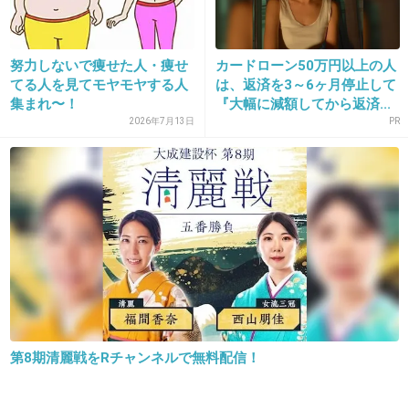
+70
-1
努力しないで痩せた人・痩せ
カードローン50万円以上の人
てる人を見てモヤモヤする人
は、返済を3～6ヶ月停止して
10. 匿名
2014/01/05(日) 11:18:49
集まれ〜！
『大幅に減額してから返済...
国家試験合格しました。
2026年7月13日
PR
+103
-1
11. 匿名
2014/01/05(日) 11:19:22
好きな人と付き合えた
今も幸せ (*^▽^)/★*☆♪
+93
-8
第8期清麗戦をRチャンネルで無料配信！
12. 匿名
2014/01/05(日) 11:19:50