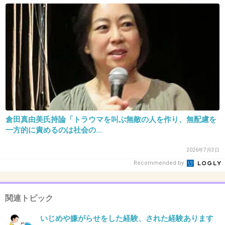
でも苦労して入った高校がそこまで楽しくなか
ったから、努力＝無駄だと思ってそこから一切
努力放棄して今に至る。
思えば、努力していた頃が人生のピークだった
かも。
でももう努力する気力も湧かないや…
+14
-3
倉田真由美氏持論「トラウマを叫ぶ無敵の人を作り、無配慮を
一方的に責めるのは社会の...
25. 匿名
2014/01/05(日) 11:59:43
2026年7月3日
５
Recommended by
良い言葉だ。
肝に命じます。
関連トピック
+14
-0
いじめや嫌がらせをした経験、された経験あります