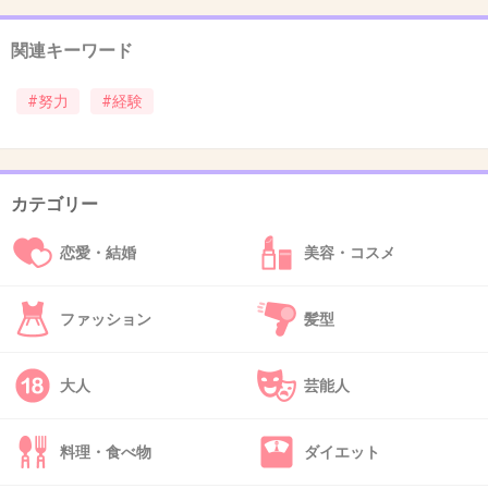
+20
-0
関連キーワード
#努力
#経験
30. 匿名
2014/01/05(日) 14:09:05
新卒で入社した会社が、バリバリの営業会社で
顧客をお金でしか考えてない社風が嫌になり退
カテゴリー
社。
恋愛・結婚
美容・コスメ
アルバイトしながらひたすら勉強し、公務員試
験に合格しました。去年は最終面接で落ちたけ
ファッション
髪型
ど、今年はなんとかリベンジ！
受かるか不安で勉強をやめようと毎日思ってい
大人
芸能人
ましたが本当に頑張ってよかったです。
4月から入庁しますが、初心を忘れず頑張りま
料理・食べ物
ダイエット
す！