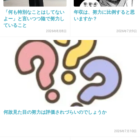
ちゃあったけど、あんまり努力しないで推薦で
国公立大受かった時には今までの人生不幸だっ
「何も特別なことはしてない
年収は、努力に比例すると思
た分やっと報われたと思った（笑）
よー」と言いつつ陰で努力し
いますか？
ていること
+24
-5
2026年8月8日
2026年7月9日
21. 匿名
2014/01/05(日) 11:42:18
就職活動。あの頃は頑張れてたのに、入社した
今、なぜ頑張れないのだろう。
+24
-1
何故見た目の努力は評価されづらいのでしょうか
22. 匿名
2014/01/05(日) 11:43:31
17
2026年7月10日
トピ間違えてない？