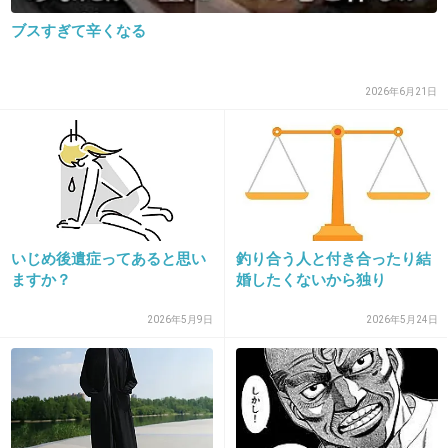
ブスすぎて辛くなる
18. 匿名
2014/01/05(日) 11:23:30
毎日勉強して、大学合格しました*\(^o^)/*
2026年6月21日
努力が報われたと思っています。
+29
-1
19. 匿名
2014/01/05(日) 11:24:38
いじめ後遺症ってあると思い
釣り合う人と付き合ったり結
収入増えました。
ますか？
婚したくないから独り
+14
-0
2026年5月9日
2026年5月24日
20. 匿名
2014/01/05(日) 11:25:43
高校時代散々で青春とやらを棒に振った感めっ