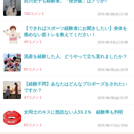
西川史子も経験者。「便所飯」はアリか?
28. 匿名
2014/01/05(日) 13:11:06
17
182コメント
2013/03/28(木) 21:26
私もそう思う
【できればスポーツ経験者にお聞きしたい】身体を
あそこのトピのコメントほんとに気持ち悪い
痛めない筋トレを教えてください！
49コメント
+15
-9
2013/03/30(土) 23:09
流産を経験した人、どうやって立ち直れましたか？
29. 匿名
2014/01/05(日) 13:43:22
85コメント
2013/04/03(水) 20:19
中学受験で第一志望落ちて、すごく悲しかった
【経験不問】あなたはどんなプロポーズをされたい
ので、それをバネにして、大学は第一志望受か
ですか？
りました。しかも、大学で私が落ちた中学の出
47コメント
2013/04/05(金) 01:07
身の人もたくさんいたので、6年越しのリベン
女同士のキスに抵抗ない人55.2％ 経験率も判明
ジ達成したと言っていいかも。
恋愛も勉強みたいに努力がちゃんと報われたら
82コメント
2013/04/17(水) 10:53
いいのに。