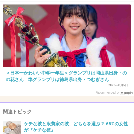
38. 匿名
2013/12/03(火) 19:42:59
大倉ってそんな加藤浩次とかが驚く程大物かな
+26
-38
39. 匿名
2013/12/03(火) 19:44:37
＜日本一かわいい中学一年生＞グランプリは岡山県出身・の
売名決定〜＼(^o^)／
の花さん 準グランプリは徳島県出身・つむぎさん
2026年8月5日
Recommended by
なんかすごくうれしそうに名前出してたね
言いたくて言いたくて仕方ないような様子
関連トピック
大倉くんえらい迷惑
ケチな彼と浪費家の彼、どちらを選ぶ？ 65%の女性
+156
-1
が『ケチな彼』