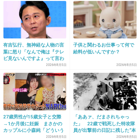
周りに囃し立てられ
べらべら喋るようなら
絶対いい女な訳がない。
+70
-4
有吉弘行、無神経な人物の言
子供と関わるお仕事って何で
葉に怒り「なんで俺は『テレ
給料が低いんですか？
36. 匿名
2013/12/03(火) 19:39:59
ビ見ないんですよ』って言わ
れなきゃいけないの？ふざけ
2026年8月5日
2026年8月5日
この人昔はグラビアやってたよ
やがって」
+19
-7
37. 匿名
2013/12/03(火) 19:40:01
27歳男性が15歳女子と交際
「ああァ、だまされちゃっ
この子元Popteenのモデルやってたよ。
→1か月後に妊娠 まさかの
た」 22歳で戦死した特攻隊
超チビなのにモデル気取り。
カップルに小森純「どういう
員が出撃前の日記に残した“本
事？だいぶあぶねぇよ」
音”
2026年8月5日
2026年8月5日
+115
-2