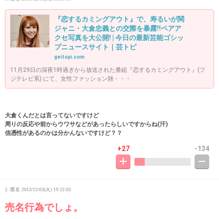
『恋するカミングアウト』で、寿るいが関
ジャニ・大倉忠義との交際を暴露!!ペアア
クセ写真を大公開! | 今日の最新芸能ゴシッ
プニュースサイト｜芸トピ
geitopi.com
11月29日の深夜1時過ぎから放送された番組『恋するカミングアウト』(フ
ジテレビ系) にて、女性ファッション雑・・・
大倉くんだとは言ってないですけど
周りの反応や前からウワサなどがあったらしいですからね(汗)
信憑性があるのかは分かんないですけど？？
+27
-134
2. 匿名
2013/12/03(火) 19:22:03
売名行為でしょ。