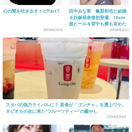
んだよ！って思うわ
心の闇を吐き出すトピPart7
田中みな実 亀梨和也と結婚
＆妊娠発表後初登場、10cm
+164
-3
超ヒール＆背中も横も攻めた
ドレスで祝福に笑顔「ありが
2026年8月5日
2026年8月5日
とうございます」おなかふっ
くら
23. 匿名
2013/12/03(火) 19:29:21
ん？こんな様なネックレスとピアス、私も付け
てたぞ？
+73
-5
24. 匿名
2013/12/03(火) 19:29:45
スタバの強力ライバルに？ 若者が「ゴンチャ」を選ぶワケ。
この女に大倉はもったいない。（笑）
タピオカの次に来た“フルーツティー”の癒やし
2026年8月6日
+247
-6