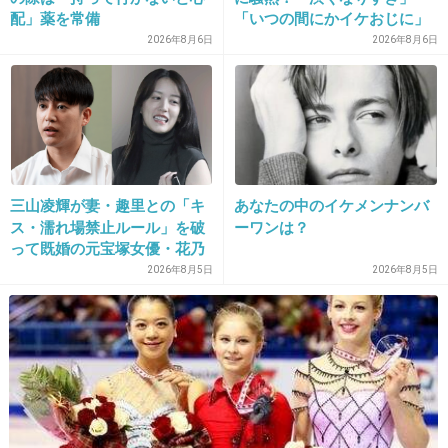
配」薬を常備
「いつの間にかイケおじに」
+67
-4
の声
2026年8月6日
2026年8月6日
30. 匿名
2013/12/03(火) 19:32:28
売名でテレビの露出が増えたとしても、実力や
魅力がないと一瞬で消えるのにね。
三山凌輝が妻・趣里との「キ
あなたの中のイケメンナンバ
馬鹿だね。
ス・濡れ場禁止ルール」を破
ーワンは？
って既婚の元宝塚女優・花乃
+65
-3
まりあと連日密会《直撃後に
2026年8月5日
2026年8月5日
もホテルへ…》
31. 匿名
2013/12/03(火) 19:34:18
22
本当だね。なんか実績も才能もないモデルやグ
ラドルくずれが、芸能人や芸人をネタにする商