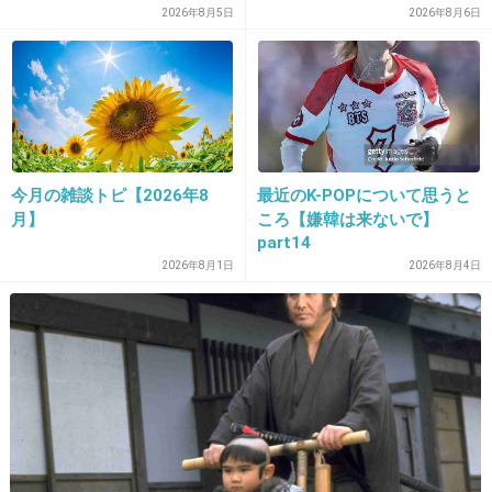
に怒りの声
んだろう」「うちの猫もクサ
2026年8月5日
2026年8月6日
18. 匿名
2013/12/03(火) 19:25:37
いものが好き」
付き合っていた彼氏が私のステータス！って感
じ？
馬鹿な女。
+241
-7
今月の雑談トピ【2026年8
最近のK-POPについて思うと
月】
ころ【嫌韓は来ないで】
part14
19. 匿名
2013/12/03(火) 19:27:17
2026年8月1日
2026年8月4日
大倉が恋とかしたい気持ちがわかるけど
せめていい女にして
+231
-6