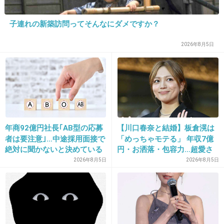
20. 匿名
2013/12/03(火) 19:27:32
そもそもこの人を知らない(￣▽￣;)
子連れの新築訪問ってそんなにダメですか？
完全に売名行為でしょ。
2026年8月5日
+136
-0
21. 匿名
2013/12/03(火) 19:28:58
化粧取ったら一重になりそうw
年商92億円社長｢AB型の応募
【川口春奈と結婚】板倉滉は
+120
-11
者は要注意｣…中途採用面接で
「めっちゃモテる」 年収7億
絶対に聞かないと決めている
円・お洒落・包容力…超愛さ
｢よくある質問｣
れる日本代表
2026年8月5日
2026年8月5日
22. 匿名
2013/12/03(火) 19:28:59
いい加減 恋愛ネタでだけ生き抜くタレントっ
て何なの？って言いたい。
芹那もだけど、いつまでそのネタで食べていく