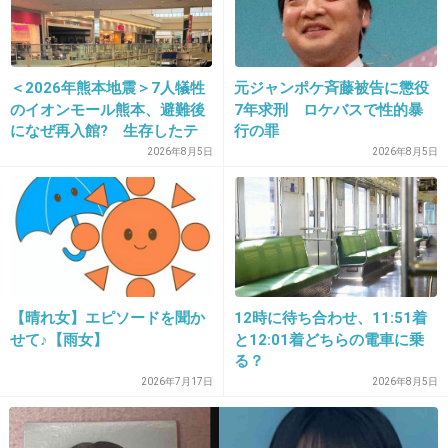
この女、最低
馬鹿な女だね
＜2026年熊本地震＞7人犠牲
元ジャンポケ斉藤被告に懲役
のイオンモール熊本、避難後
7年求刑 ロケバスで性的暴
+219
-4
になぜ再入館? 生存したテ
行の罪
ナント従業員ら証言、浮かび
2026年8月5日
2026年8月5日
上がる実態
【晴れ女】エピソードを聞か
12時に待ち合わせ、11:51着
せて♪【雨女】
と12:01着どちらの電車に乗
16. 匿名
2013/12/03(火) 19:25:22
る？
2026年7月17日
2026年8月5日
大倉と食事に行ってたっていう目撃ツイートの
信憑性が低い