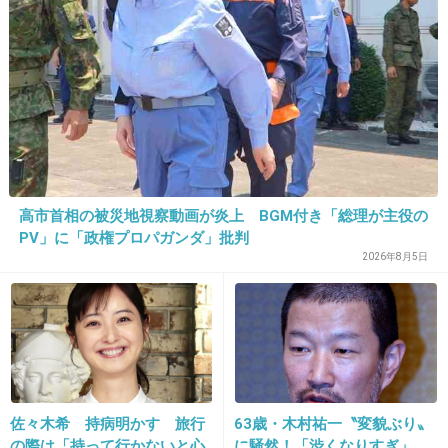
27. 匿名
2013/12/03(火) 19:30:25
この子 売れないね
同じようなタレントもう何人もいるもん。飽き
た。
+109
-3
高市首相の被災地視察動画が炎上 BGM付き「総理が主役の
28. 匿名
2013/12/03(火) 19:30:36
PV」に「政権プロパガンダ」批判
肩車してもらったとか言ってたよね？
2026年8月5日
ブログだっけ？
+41
-5
29. 匿名
2013/12/03(火) 19:31:26
佐々木希 持病明かす 旅行
63歳・木村祐一〝変貌ぶり〟
おネエみたい。
の際は「持って行かないと心
に騒然！「渋くなりすぎ」