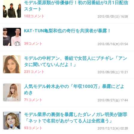
モデル栗原類が俳優修行！初の冠番組が3月1日配信
+88
-0
スタート
102コメント
2013/03/03(日) 16:58
KAT‐TUN亀梨和也の奇行を共演者が暴露！
43. 匿名
2013/12/03(火) 20:05:23
消されますな。
39コメント
2013/05/16(木) 01:54
男も女も終わったことをべらべらしゃべるのは
モデルの中村アン、番組で女芸人にブチギレ「アン
タに聞いてないんだよ！」
みっともない。
231コメント
2013/09/28(土) 13:21
+79
-1
人気モデル鈴木あやの「年収1000万」暴露にどよ
めき
71コメント
2013/09/27(金) 17:44
44. 匿名
2013/12/03(火) 20:07:39
ずっと大倉君のファンで噂も知ってたし、別に
モデル業界の裏側を暴露したダレノガレ明美が謝罪
「ネットで名前があがってる人は全然違う」
プライベートは表に出さないから気にしてなか
93コメント
2013/12/12(木) 02:28
ったんだけど…彼女がいるとか当たり前だと思