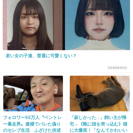
アクセサリーもファンなら同じもの買ってても
おかしくない
って事で前回の炎上はおさまった感じしたけど
実際のところは？？？
確実なのは売名って事くらい。
若い女の子達、普通に可愛くない？
+264
-0
2026年8月5日
17. 匿名
2013/12/03(火) 19:25:25
あら厚化粧
+145
-8
フォロワー55万人〝ベントレ
「寂しかった…」飼い主が帰
ー暴走男〟逮捕でバレた偽り
宅→《靴に頭を突っ込む》猫
のセレブ生活 ふざけた供述
に大爆笑！「なんてかわいい