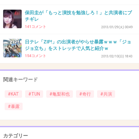
わたしも好き(^ ^)
保田圭が「もっと演技を勉強しろ！」と共演者にブ
+41
-3
チギレ
141コメント
2013/01/29(火) 00:49
日テレ「ZIP!」の出演者がやらせ暴露ｗｗｗ「ジョ
36. 匿名
2013/05/15(水) 20:48:45
ジョ立ち」をストレッチで人気と紹介ｗ
最近発売した雑誌の表紙がカッコ良くてびっく
154コメント
2013/02/10(日) 18:43
りした
関連キーワード
思わず旦那に買って帰った。
#KAT
#TUN
#亀梨和也
#奇行
#共演
+39
-7
#暴露
37. 匿名
2013/05/16(木) 00:29:43
カテゴリー
亀梨すきじゃないけど、