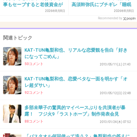
どうでもいいけど面白そうこの映画
事もセーブすると老後資金が
高須幹弥氏にブチギレ「睡眠
貯められない…一方、子育て
不足の人＝キレやすい」SNS
2026年8月8日
2026年8月8日
+31
-6
していない人は潤沢な資金で
で物議
Recommended by
悠々老後だと歪んでいるので
は？→様々な意見
関連トピック
32. 匿名
2013/05/15(水) 19:01:50
KAT‐TUN亀梨和也、リアルな恋愛観を告白「好き
監督にも共演者にも可愛がってもらって、試写
になってごめん」
会のトーク微笑ましかった！
50コメント
2013/05/11(土) 21:43
KAT‐TUN亀梨和也、恋愛ベタな一面を明かす「オ
奇行というほどではないと思いますが、
レ超ダサい」
確かにちょっと変わってるところがあります。
92コメント
2013/05/12(日) 22:48
コナンごっことかw
多部未華子の驚異的マイペースぶりを共演者が暴
+14
-1
露！ フジ火9「ラストホープ」制作発表会見
88コメント
2013/01/24(木) 07:52
「バスタオル何回使って洗う？」亀梨和也の答えに
33. 匿名
2013/05/15(水) 19:34:46