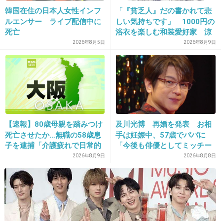
23. 匿名
2013/05/15(水) 16:51:12
韓国在住の日本人女性インフ
「『貧乏人』だの書かれて悲
何でハンモックw
ルエンサー ライブ配信中に
しい気持ちです」 1000円の
死亡
浴衣を楽しむ和装愛好家 涼
家に帰れないから、せめてハンモックで癒され
やかな着こなしに寄せられた
2026年8月5日
2026年8月9日
たかったのかな
心ない声
+21
-3
24. 匿名
2013/05/15(水) 16:52:15
【速報】80歳母親を踏みつけ
及川光博 再婚を発表 お相
いやいや、可愛いから。ハンモックもトースタ
死亡させたか…無職の58歳息
手は妊娠中、57歳でパパに
ーも。
子を逮捕「介護疲れで日常的
「今後も俳優としてミッチー
に暴行」肋骨８本折れ体には
として精進」
2026年8月9日
2026年8月8日
+57
-8
多数の痕 大阪・岬町
25. 匿名
2013/05/15(水) 16:53:48