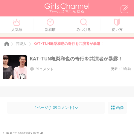
人気順
新着順
みつける
使い方
芸能人
KAT‐TUN亀梨和也の奇行を共演者が暴露！
KAT‐TUN亀梨和也の奇行を共演者が暴露！
39コメント
更新：13年前
1ページ(1-39コメント)
画像
1. 匿名
2013/05/15(水) 16:21:41