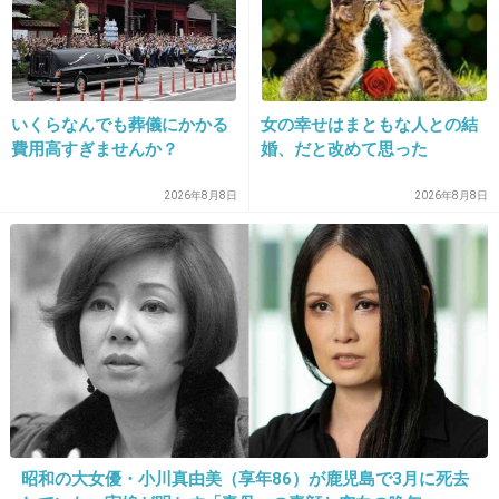
…ハンモックで寝るのか？ｗ
+34
-2
いくらなんでも葬儀にかかる
女の幸せはまともな人との結
費用高すぎませんか？
婚、だと改めて思った
2026年8月8日
2026年8月8日
27. 匿名
2013/05/15(水) 16:54:50
加瀬さんの衣装のほうが心配(笑)
役の衣装かな？
+30
-4
28. 匿名
2013/05/15(水) 16:57:13
ヘムの撮影と被ってたから、実際は34役！？
昭和の大女優・小川真由美（享年86）が鹿児島で3月に死去