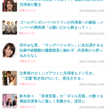
共演者が驚き
奇行ではないでしょ。
238コメント
2013/05/29(水) 22:25
+8
-1
ゴールデンボンバーのファンが共演者への嫉妬→メ
ンバーの樽美酒「お願いだから静まって！」
69コメント
2013/02/03(日) 20:10
34. 匿名
2013/05/15(水) 19:49:31
２８，３０さん
田中みな実、「サンデージャポン」に生出演するも
妊娠中絶騒動の藤森慎吾に触れず…共演者から突っ
ヘムって...！和みました。ありがとう＾＾
込みもなし
+12
-1
150コメント
2012/12/19(水) 14:55
辻希美のカミングアウトに共演者もドン引き。
「“太陽”抱き枕がないと、夜泣きする」
35. 匿名
2013/05/15(水) 19:53:36
156コメント
2012/12/19(水) 14:39
最近、亀梨の高感度高いね(^ ^)
鈴木奈々、「若者言葉」や「ギャル言葉」の数々を
愛想良いし真面目そうだし礼儀も正しいみたい
番組共演者らに激しく非難され、涙目に
だし
132コメント
2013/02/07(木) 14:00