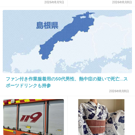
2026年8月9日
2026年8月8日
+102
-69
21. 匿名
2013/05/15(水) 16:45:28
もっとすごい奇行かと思ったのに・・・
+39
-6
ファン付き作業服着用の50代男性、熱中症の疑いで死亡…ス
22. 匿名
2013/05/15(水) 16:46:09
ポーツドリンクも持参
思った以上にショーもないネタだったｗｗ
2026年8月8日
他にエピソードなかったのかｗ
+27
-6