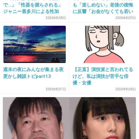
で…」「性器を握らされる」
も「楽しめない」老後の後悔
12. 匿名
2013/05/15(水) 16:41:52
ジャニー喜多川による性加
に反響「お金がなくても若い
ハンモックでリラックスさせたれよ
害、語り始めた被害者たち
うちに？」50代以上の切実な
2026年8月8日
2026年8月9日
《徹底取材の裏側》
声
+62
-10
13. 匿名
2013/05/15(水) 16:42:01
映画の撮影とか待ち時間長いんでしょ？
週末の夜にみんなが集まる夜
【正直】演技派と言われてる
楽屋に自分の使いたい物持ち込みたくもなるよ
更かし雑談トピpart13
けど、私は演技が苦手な俳
優・女優
ね
2026年8月7日
2026年8月8日
+32
-6
14. 匿名
2013/05/15(水) 16:42:05
真面目そうで好き