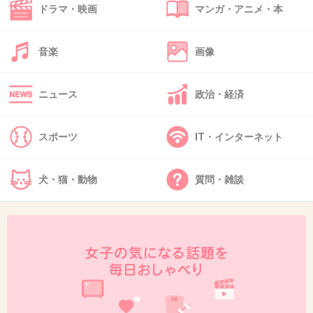
ドラマ・映画
マンガ・アニメ・本
39. 匿名
2013/05/16(木) 01:54:23
亀梨くん、楽屋から一歩出ればスタッフ全員に
音楽
画像
心配りをするまさにプロなんです。この暴露話
も共演者に愛されてる証拠ですね。
ニュース
政治・経済
またお仕事ご一緒したいって思う役者さんで
スポーツ
IT・インターネット
す。映画ヒットするといいですね。応援してま
す。
犬・猫・動物
質問・雑談
+13
-0