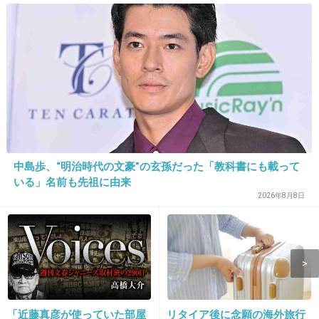
出典：livedoor.blogimg.jp
+166
-5
中島歩、“明治時代の文豪”の玄孫だった「教科書にも載って
11. 匿名
2013/05/15(水) 16:41:45
いる」名前も先祖に由来
2026年8月8日
＞楽屋にハンモックがあって怖かった
そんなの全然怖くないじゃんｗｗ
+77
-10
「近藤真彦が使っていた部屋
リタイア後に念願の海外旅行