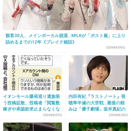
監督「最初に試写をやったときのパニック顔は
忘れられない」
亀梨「試写を観たときには、自分の中で処理出
来ない感情があって。僕は最後方の席で観てい
たんですけど、（観客の）皆さんから振り返ら
観客30人、メインボーカル脱退…M!LKが「ポスト嵐」に上り
詰めるまでの12年《ブレイク秘話》
れるのが怖くて。その後も誰とも会いたくない
2026年8月8日
ような気持ちになった」と振り返った。
え…どんな内容なのかちょっと気になるw
+27
-2
イオンモール爆発巡り遺族装
内田有紀『ラストノート』視
う投稿拡散、投稿者「閲覧数
聴率半減の大苦戦…最後の頼
26. 匿名
2013/05/15(水) 16:54:46
稼ぎや承認欲求止まらなくな
みは「優子劇場」坂井真紀の
った」
“猟奇的演技” が救いの神にな
餅ぐらい焼くだろ
2026年8月9日
2026年8月8日
るか
ハンモックでぐらい寝るだろ