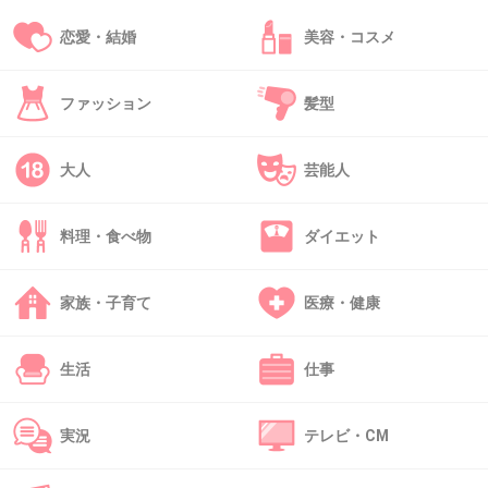
三木聡監督だから、めっちゃ楽しみ！
恋愛・結婚
美容・コスメ
観たい！
+6
-2
ファッション
髪型
大人
芸能人
38. 匿名
2013/05/16(木) 01:02:39
仕事もキッチリこなして、なんだか本当に頑張
料理・食べ物
ダイエット
ってるって感じする。
KAT-TUN、ファンじゃないけど赤西がいたとき
家族・子育て
医療・健康
より全然印象いい！
今のメンバーの頑張りが報われてほしい、とテ
生活
仕事
レビ見ててつい思う。
+26
-4
実況
テレビ・CM