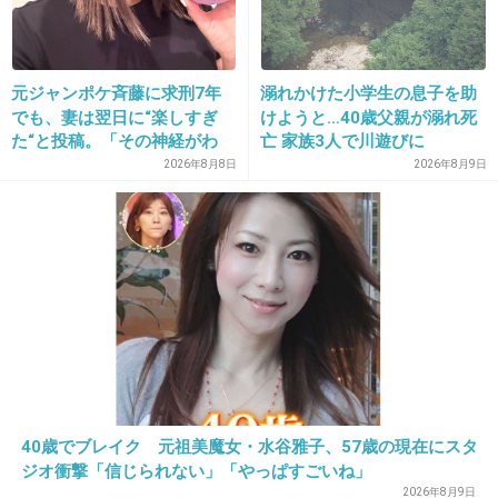
16. 匿名
2013/05/15(水) 16:42:25
＞＞1か月以上、家に2時間しかいられないよう
元ジャンポケ斉藤に求刑7年
溺れかけた小学生の息子を助
でも、妻は翌日に“楽しすぎ
けようと…40歳父親が溺れ死
なスケジュールが続いて。
た“と投稿。「その神経がわ
亡 家族3人で川遊びに
からん」と騒然
2026年8月8日
2026年8月9日
これはしんどいわ(>_<)
+98
-2
17. 匿名
2013/05/15(水) 16:42:37
最近、ドラマでいいだろって感じの映画多くな
い？
+41
-10
40歳でブレイク 元祖美魔女・水谷雅子、57歳の現在にスタ
ジオ衝撃「信じられない」「やっぱすごいね」
2026年8月9日