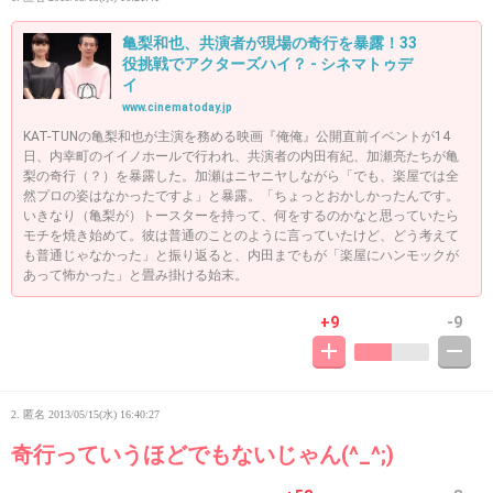
亀梨和也、共演者が現場の奇行を暴露！33
役挑戦でアクターズハイ？ - シネマトゥデ
イ
www.cinematoday.jp
KAT-TUNの亀梨和也が主演を務める映画『俺俺』公開直前イベントが14
日、内幸町のイイノホールで行われ、共演者の内田有紀、加瀬亮たちが亀
梨の奇行（？）を暴露した。加瀬はニヤニヤしながら「でも、楽屋では全
然プロの姿はなかったですよ」と暴露。「ちょっとおかしかったんです。
いきなり（亀梨が）トースターを持って、何をするのかなと思っていたら
モチを焼き始めて。彼は普通のことのように言っていたけど、どう考えて
も普通じゃなかった」と振り返ると、内田までもが「楽屋にハンモックが
あって怖かった」と畳み掛ける始末。
+9
-9
2. 匿名
2013/05/15(水) 16:40:27
奇行っていうほどでもないじゃん(^_^;)