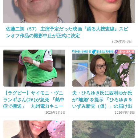
+54
-9
佐藤二朗（57） 主演予定だった映画『踊る大捜査線』スピ
15. 匿名
2013/05/15(水) 16:42:15
ンオフ作品の撮影中止が正式に決定
内田有紀かわいいな～
2026年8月8日
出典：livedoor.blogimg.jp
+102
-26
【ラグビー】サイモニ・ヴニ
夫・ひろゆき氏に西村ゆか氏
ランギさん(26)が急死 「熱中
が“離婚”を提示 「ひろゆき＆
症で搬送」 九州電力キュー
いずみ新党（仮）」の届け出
デンヴォルテクスで練習中
を知らされず激怒「信頼関係
2026年8月8日
2026年8月8日
が保てない状態で夫婦を続け
るのは無理」