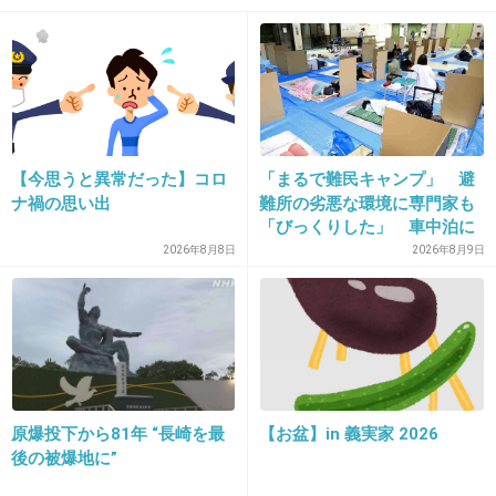
18. 匿名
2013/05/15(水) 16:42:58
ジャニタレだったらおクスリとかやってても正直驚かないわ
+11
-49
【今思うと異常だった】コロ
「まるで難民キャンプ」 避
ナ禍の思い出
難所の劣悪な環境に専門家も
19. 匿名
2013/05/15(水) 16:43:09
「びっくりした」 車中泊に
亀梨の演技嫌いじゃないけど、この映画は全然観たいと思わないわｗ
もリスクが 「熱したフライ
2026年8月8日
2026年8月9日
ごめんねｗｗ
パンに飛び込むようなもの」
+11
-44
20. 匿名
2013/05/15(水) 16:43:40
主演が加瀬亮だったらよかったのに(´･ω･｀)
原爆投下から81年 “長崎を最
【お盆】in 義実家 2026
後の被爆地に”
出典：livedoor.blogimg.jp