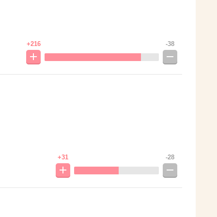
+216
-38
+31
-28