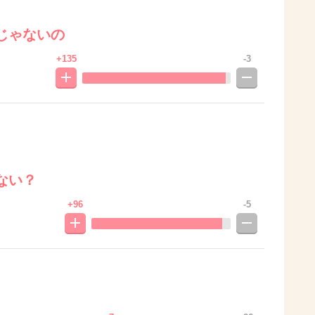
じゃないの
+135
-3
ない？
+96
-5