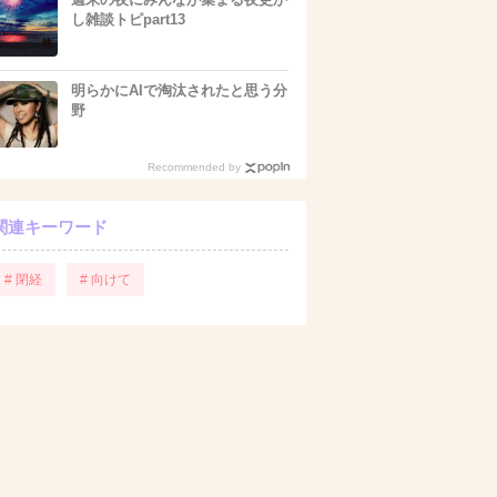
し雑談トピpart13
明らかにAIで淘汰されたと思う分
野
Recommended by
関連キーワード
# 閉経
# 向けて