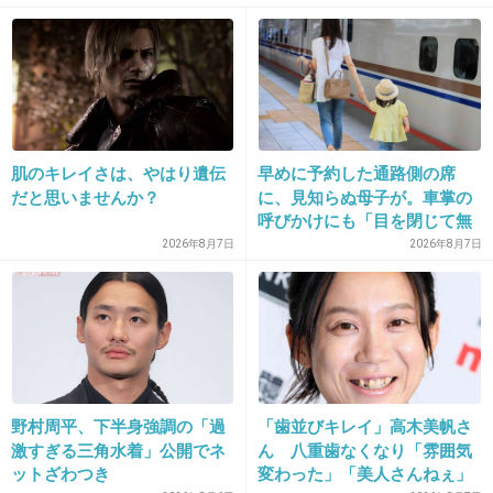
+1
-2
肌のキレイさは、やはり遺伝
早めに予約した通路側の席
だと思いませんか？
に、見知らぬ母子が。車掌の
呼びかけにも「目を閉じて無
視」して居座られました。無
2026年8月7日
2026年8月7日
16. 匿名
2012/11/23(金) 02:30:16
理やり奪われた席は、結局“や
ったもん勝ち”になってしまう
アイス。
のでしょうか？
+9
-0
野村周平、下半身強調の「過
「歯並びキレイ」高木美帆さ
17. 匿名
2012/11/23(金) 03:54:16
激すぎる三角水着」公開でネ
ん 八重歯なくなり「雰囲気
冬はやっぱり鍋だよね～!!豆乳鍋が好き!!
ットざわつき
変わった」「美人さんねぇ」