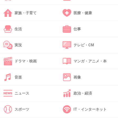
+5
-1
家族・子育て
医療・健康
41. 匿名
2012/11/23(金) 17:06:52
生活
仕事
鶏肉がいっぱい入った水炊き鍋。
骨付きだからいいダシ出てる。
実況
テレビ・CM
+1
-0
ドラマ・映画
マンガ・アニメ・本
42. 匿名
2012/11/23(金) 17:14:09
音楽
画像
セブンのインドチキンカレーマン
+0
-0
ニュース
政治・経済
スポーツ
IT・インターネット
43. 匿名
2012/11/23(金) 17:18:19