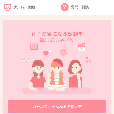
キムチ鍋。中身を食べたあと、雑炊にしたら最高に旨い。
犬・猫・動物
質問・雑談
+2
-3
44. 匿名
2012/11/23(金) 17:18:36
濃厚系のアイス
+2
-0
45. 匿名
2012/11/23(金) 17:24:02
おでんに熱燗ですね。これは外せない。あと塩ちゃんこも
いいなぁ。
+1
-0
ガールズちゃんねるの使い方