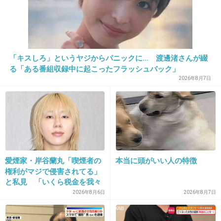
+11
-0
23. 匿名
2012/11/23(金) 09:35:17
「キスしろ」というヤジからパニックに… 渡邊渚さんが綴
ストーブをたきながらアイスクリームを食べる。
る「ある番組収録中に起こったフラッシュバック」
+6
-2
2026年8月7日
24. 匿名
2012/11/23(金) 09:35:50
きなこもちが食べたくなる。
冬といえばおもちだから。
愛煙家・岸谷蘭丸「喫煙者の
本当に頭がいい人の特徴
+7
-1
権利がマジで侵害されてる」
と私見 「いくら税金を我々
が払ってるんだと」
2026年8月6日
2026年8月7日
25. 匿名
2012/11/23(金) 09:36:25