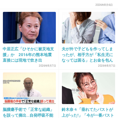
2026年8月6日
28. 匿名
2012/11/23(金) 10:45:48
冬季限定のチョコは毎年買ってしまう
+7
-0
中居正広「ひそかに被災地支
夫が外で子どもを作ってしま
29. 匿名
2012/11/23(金) 11:22:58
援」か 2016年の熊本地震
ったが、相手方が「私生児に
やっぱり鍋でしょ
直後には現地で炊き出
なっては困る」とお金を包ん
こたつで食べたいね
し “誰にも知られなくて良
で頭を下げに来ても応じず、
2026年8月7日
2026年8月7日
い”と、むしろ強まる福祉活
晩年まで離婚に応じなかった
+5
-1
動への思い
親戚の話→「一生復讐にな
る」「これ本人幸せなの？」
30. 匿名
2012/11/23(金) 13:09:00
餅
脳腫瘍手術で「正常な組織」
鈴木奈々「垂れてたバストが
を誤って摘出…自発呼吸不能
上がった!」「今が一番バスト
雑煮風、きなこ、醤油砂糖等々