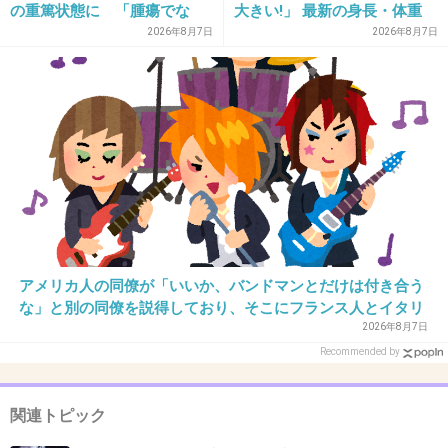
の重篤状態に 「腫瘍でな
大きい!」 最新の身長・体重
季節関係ないのかもだけど我が家では冬になるとよく食べ
い」結果出ても“勘違い”で摘
も報告
2026年8月7日
2026年8月7日
てました
出継続 通常の生活送ってい
た患者が手足も動かず 京大
+5
-0
病院
31. 匿名
2012/11/23(金) 13:27:08
おでん！
+4
-0
アメリカ人の同僚が「いいか、バンドマンとだけは付き合う
な」と別の同僚を説得しており、そこにフランス人とイタリ
32. 匿名
2012/11/23(金) 15:18:44
ア人も参戦した結果こうなった
2026年8月7日
ロッテのラミーとバッカスは必ず買ってる
Recommended by
+4
-0
関連トピック