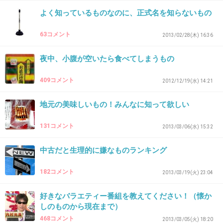
+3
-0
よく知っているものなのに、正式名を知らないもの
63コメント
2013/02/28(木) 16:36
36. 匿名
2012/11/23(金) 16:11:36
夜中、小腹が空いたら食べてしまうもの
冬はやっぱりおでんでしょ
409コメント
2012/12/19(水) 14:21
出典：sabanoyu.oyucafe.net
地元の美味しいもの！みんなに知って欲しい
+5
-0
131コメント
2013/03/06(水) 15:32
中古だと生理的に嫌なものランキング
37. 匿名
2012/11/23(金) 16:58:23
キムチ鍋は鉄板。冬以外は食べないけど。
182コメント
2013/03/19(火) 23:04
+4
-3
好きなバラエティー番組を教えてください！（懐か
しのものから現在まで）
468コメント
2013/03/05(火) 18:20