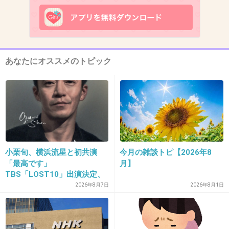
やっぱり一番は鍋でしょ、あとグラタンかな。
+12
-0
あなたにオススメのトピック
11. 匿名
2012/11/22(木) 23:45:39
メルティキッス
+19
-2
小栗旬、横浜流星と初共演
今月の雑談トピ【2026年8
「最高です」
月】
12. 匿名
2012/11/22(木) 23:47:56
TBS「LOST10」出演決定、
豚汁、忘れないで。
民放ドラマのレギュラー5年
2026年8月7日
2026年8月1日
ぶり
+22
-0