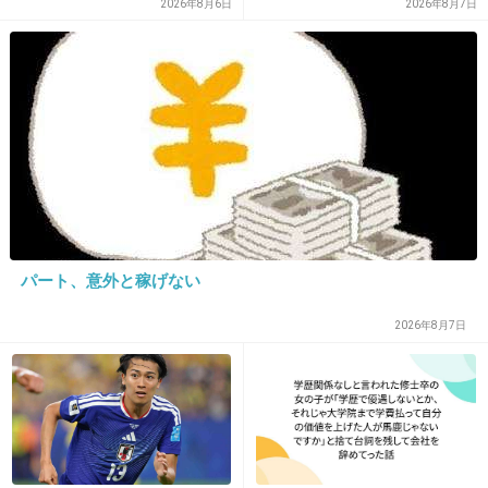
「歯列矯正してるんや」
2026年8月6日
2026年8月7日
+5
-4
18. 匿名
2012/11/23(金) 04:01:15
激辛系っ！
塩ラーメンに七味たっぷり
かけて食べる 笑
+3
-2
パート、意外と稼げない
19. 匿名
2012/11/23(金) 08:15:44
2026年8月7日
冬は肉まんとかあんまんがいいね。
出典：img2.blogs.yahoo.co.jp
+8
-0