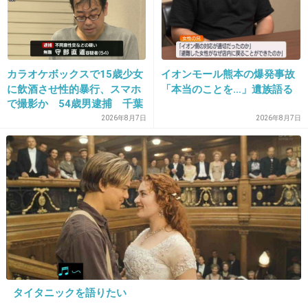
やっぱ鍋焼きうどんじゃない？
熱いのをフーフーしながら食べたい。
+11
-0
カラオケボックスで15歳少女
イオンモール熊本の爆発事故
に飲酒させ性的暴行、スマホ
「本当のことを…」遺族語る
で撮影か 54歳男逮捕 千葉
26. 匿名
2012/11/23(金) 09:37:24
2026年8月7日
2026年8月7日
こたつに入ってミカン食べるのが一番かな。
冬が来たって感じで。
+8
-0
27. 匿名
2012/11/23(金) 10:40:58
ポルテ(*^▽^*)キムチ鍋(*^_^*)
+5
-2
タイタニックを語りたい