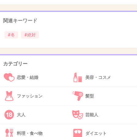
38. 匿名
2012/11/23(金) 17:03:44
鍋もいいけどおでんもいいな
関連キーワード
ラーメンはいつでも食べたいけど、冬は尚更だね
+2
-0
#冬
#絶対
39. 匿名
2012/11/23(金) 17:03:58
カテゴリー
干し芋・・・☆
恋愛・結婚
美容・コスメ
+5
-1
ファッション
髪型
40. 匿名
2012/11/23(金) 17:05:21
干柿。
大人
芸能人
冬の定番な気がする。
我が家では毎年食べます。
料理・食べ物
ダイエット