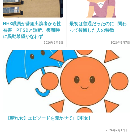
13. 匿名
2012/11/22(木) 23:58:20
あつあつのおでんにビール。
NHK職員が番組出演者から性
最初は普通だったのに…関わ
被害 PTSDと診断、復職時
って後悔した人の特徴
+12
-1
に異動希望かなわず
2026年8月5日
2026年8月7日
14. 匿名
2012/11/23(金) 00:01:04
肉まんが食べたくなります。
+22
-1
15. 匿名
2012/11/23(金) 00:30:38
＞13
【晴れ女】エピソードを聞かせて♪【雨女】
私は日本酒～(*´▽｀*)
土鍋に大量に作るおでん旨いよね～
2026年7月17日