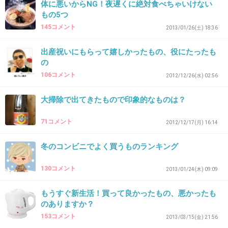
体に悪いからNG！夜遅くに絶対食べちゃいけない
33. 匿名
2012/11/23(金) 15:23:09
もの5つ
冬と言えばチョコレート！新商品もたくさん出てて、つい
145コメント
2013/01/26(土) 18:36
買ってしまいます。
出産祝いにもらって嬉しかったもの、役にたったも
+2
-0
の
106コメント
2012/12/26(水) 02:56
大掃除で出てきたもので印象的なものは？
34. 匿名
2012/11/23(金) 15:35:55
コンビニの肉まん、あんまん、ピザまんなどです。
71コメント
2012/12/17(月) 16:14
毎年、新商品が出るから楽しみ。
冬のコンビニでよく買うものランキング
+5
-0
130コメント
2013/01/24(木) 09:09
35. 匿名
2012/11/23(金) 15:45:47
もうすぐ新生活！買って良かったもの、悪かったも
のありますか？
赤から美味いよね。
153コメント
冬はやっぱり鍋。作るのも片付けも楽でいいわ♪
2013/03/15(金) 21:56