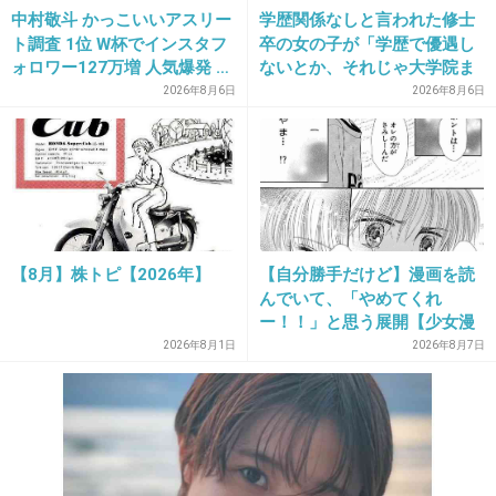
中村敬斗 かっこいいアスリー
学歴関係なしと言われた修士
ト調査 1位 W杯でインスタフ
卒の女の子が「学歴で優遇し
20. 匿名
2012/11/23(金) 08:20:28
ォロワー127万増 人気爆発 …
ないとか、それじゃ大学院ま
2位 高橋藍 3位 大谷翔平
で学費払って自分の価値を上
こたつに入りながら
2026年8月6日
2026年8月6日
げた人が馬鹿じゃないです
生チョコが食べたいな。
か」と捨て台詞を残し会社を
+3
-1
辞めてった
21. 匿名
2012/11/23(金) 09:20:57
【8月】株トピ【2026年】
【自分勝手だけど】漫画を読
こたつで雪見だいふく。
んでいて、「やめてくれ
ー！！」と思う展開【少女漫
+9
-1
画・少年漫画etc.】Part2
2026年8月1日
2026年8月7日
22. 匿名
2012/11/23(金) 09:31:39
やっぱおでんかな。温まるよね。