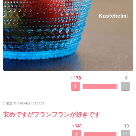
+178
-6
2. 匿名
2013/08/01(木) 23:21:29
安めですがフランフランが好きです
+141
-10