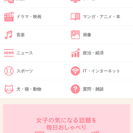
ドラマ・映画
マンガ・アニメ・本
44. 匿名
2013/08/01(木) 23:44:14
Jars 色が綺麗なお皿で大好きです。
音楽
画像
微妙な色合いやグラデーションが、きれいで
す。
ニュース
政治・経済
小石原焼き、波佐見焼きも好きです。
スポーツ
IT・インターネット
+12
-0
犬・猫・動物
質問・雑談
45. 匿名
2013/08/01(木) 23:44:34
スタジオM☆
+75
-3