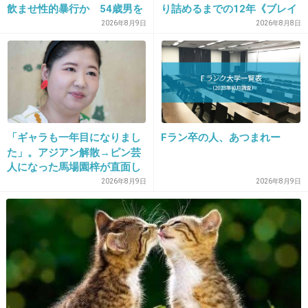
飲ませ性的暴行か 54歳男を
り詰めるまでの12年《ブレイ
再逮捕 「薬もありますよ」
ク秘話》
2026年8月9日
2026年8月8日
とSNSで誘い出し
35. 匿名
2013/08/01(木) 23:35:06
マリメッコ！！
全部かわいい❤
「ギャラも一年目になりまし
Fラン卒の人、あつまれー
揃えたいけど高い…
た」。アジアン解散→ピン芸
人になった馬場園梓が直面し
た現実、そして携える芸人と
2026年8月9日
2026年8月9日
+103
-11
しての矜持
36. 匿名
2013/08/01(木) 23:35:52
ロイヤルコペンハーゲンとジノリが好き！
+97
-8