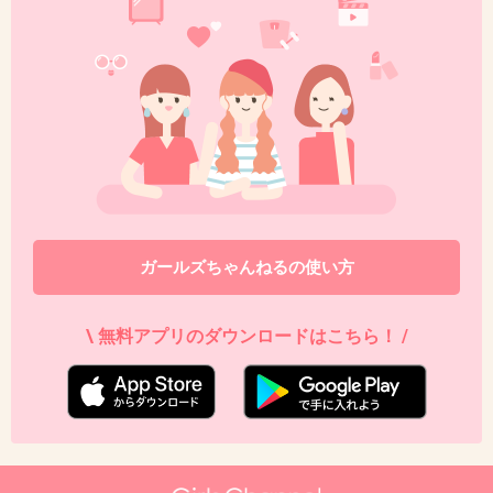
46. 匿名
2013/08/01(木) 23:47:33
pip studioすごくカワイイです！
でも、カラフルでかわいすぎて食器に合う料理がなかなか
無いかも。。。
+8
-0
ガールズちゃんねるの使い方
47. 匿名
2013/08/01(木) 23:50:12
\ 無料アプリのダウンロードはこちら！ /
九谷焼にも茶碗祭りがあって、黄色・緑のいか
にも九谷！と言うものから洋にも使える和風の
シンプルモダンなものから幅広くあってかなり
オススメ☆普段用に一年に一回買い出し行きま
す！