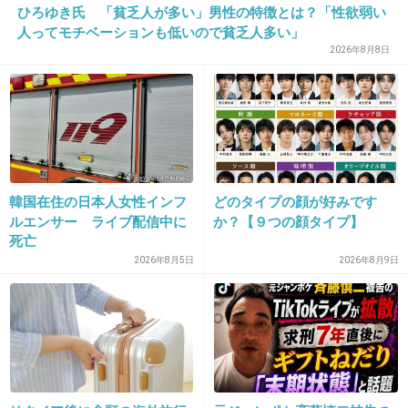
ひろゆき氏 「貧乏人が多い」男性の特徴とは？「性欲弱い
人ってモチベーションも低いので貧乏人多い」
2026年8月8日
16. 匿名
2013/08/01(木) 23:26:24
安心、安全の。タッパウェアー 密閉できるし、レンジも
OK♪
韓国在住の日本人女性インフ
どのタイプの顔が好みです
+18
-10
ルエンサー ライブ配信中に
か？【９つの顔タイプ】
死亡
2026年8月5日
2026年8月9日
17. 匿名
2013/08/01(木) 23:27:05
琉球ガラスが好きです。
+115
-4