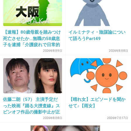
てもお買い得〜♪
+35
-13
【速報】80歳母親を踏みつけ
イルミナティ・陰謀論につい
死亡させたか…無職の58歳息
て語ろうPart49
31. 匿名
2013/08/01(木) 23:30:50
子を逮捕「介護疲れで日常的
あまり知られてないかもしれないけど、
に暴行」肋骨８本折れ体には
2026年8月9日
2026年8月8日
多数の痕 大阪・岬町
HASAMIという日本製の食器が大好き！色がか
わいい！
+81
-1
佐藤二朗（57） 主演予定だ
【晴れ女】エピソードを聞か
32. 匿名
2013/08/01(木) 23:32:34
った映画『踊る大捜査線』ス
せて♪【雨女】
ピンオフ作品の撮影中止が正
アフタヌーンティー
式に決定
2026年8月8日
2026年7月17日
+71
-3