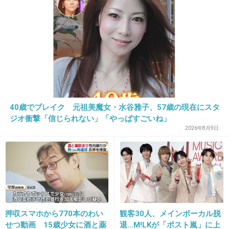
33. 匿名
2013/08/01(木) 23:33:27
31
知ってますそのブランド！！
この前試しに買ってみました（＾ω＾）
可愛いですよね♪
40歳でブレイク 元祖美魔女・水谷雅子、57歳の現在にスタ
+20
-1
ジオ衝撃「信じられない」「やっぱすごいね」
2026年8月9日
34. 匿名
2013/08/01(木) 23:34:06
FIRE KING
丈夫で割れにくい。
押収スマホから770本のわい
観客30人、メインボーカル脱
+51
-2
せつ動画 15歳少女に酒と薬
退…M!LKが「ポスト嵐」に上