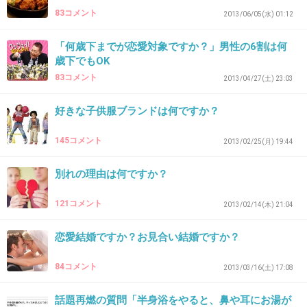
＞1です(^_^)/
83コメント
2013/06/05(水) 01:12
半額以下なんて羨ましいです！
「何歳下までが恋愛対象ですか？」男性の6割は何
イッタラのオリゴも気になっています。
歳下でもOK
皆さんが色々、教えて下さるので参考になりま
83コメント
2013/04/27(土) 23:03
す！！
好きな子供服ブランドは何ですか？
皆さんありがとうございます。
145コメント
2013/02/25(月) 19:44
+60
-2
別れの理由は何ですか？
121コメント
2013/02/14(木) 21:04
39. 匿名
2013/08/01(木) 23:38:16
恋愛結婚ですか？お見合い結婚ですか？
白山陶器！
84コメント
2013/03/16(土) 17:08
+91
-0
話題再燃の質問「半身浴をやると、鼻や耳にお湯が