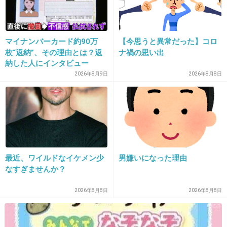
+125
-8
マイナンバーカード約90万
【今思うと異常だった】コロ
21. 匿名
2013/08/01(木) 23:27:42
枚“返納”、その理由とは？返
ナ禍の思い出
ニトリとか安いけど、基本白しか買わないから
納した人にインタビュー
2026年8月9日
2026年8月8日
シンプルで好きかも。
高いお皿は割っちゃったら凹むから買えない
（笑）
+67
-14
最近、ワイルドなイケメン少
男嫌いになった理由
なすぎませんか？
22. 匿名
2013/08/01(木) 23:28:00
ＮＡＲＵＭＩとたち吉
2026年8月8日
2026年8月8日
+85
-3