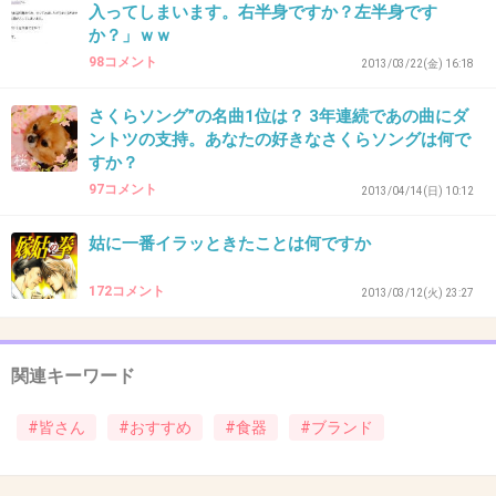
入ってしまいます。右半身ですか？左半身です
か？」ｗｗ
40. 匿名
2013/08/01(木) 23:38:19
98コメント
2013/03/22(金) 16:18
私もノリタケが好き。
母の代から色々なシリーズを持ってて、全て譲
さくらソング”の名曲1位は？ 3年連続であの曲にダ
り受けて大活躍してます。やっぱり良い物は時
ントツの支持。あなたの好きなさくらソングは何で
すか？
代が変わっても色褪せない。大切に扱うから割
97コメント
2013/04/14(日) 10:12
ることもない。普通の洋食がレストランみたい
になる。
姑に一番イラッときたことは何ですか
+38
-1
172コメント
2013/03/12(火) 23:27
関連キーワード
41. 匿名
2013/08/01(木) 23:39:14
NIKKO ！！
#皆さん
#おすすめ
#食器
#ブランド
+26
-0