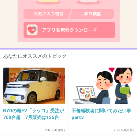
11. 匿名
2013/08/01(木) 23:25:30
フランフラン
+57
-16
12. 匿名
2013/08/01(木) 23:25:30
あなたにオススメのトピック
王道でイッタラ、アラビア
+147
-5
13. 匿名
2013/08/01(木) 23:25:39
BYDの軽EV「ラッコ」受注が
不倫経験者に聞いてみたい事
100均意外と可愛いですよ♪
700台超 7月販売は125台
part3
+35
-32
2026年8月9日
2026年8月9日