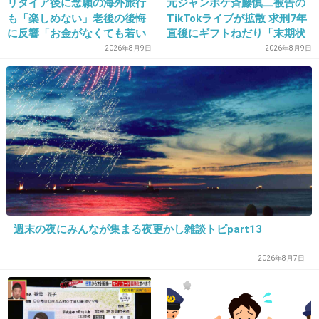
リタイア後に念願の海外旅行
元ジャンポケ斉藤慎二被告の
18. 匿名
2013/08/01(木) 23:27:20
も「楽しめない」老後の後悔
TikTokライブが拡散 求刑7年
に反響「お金がなくても若い
直後にギフトねだり「末期状
ニトリ
うちに？」50代以上の切実な
態」と話題
2026年8月9日
2026年8月9日
割れても欠けても替えがきく！
声
+69
-20
19. 匿名
2013/08/01(木) 23:27:26
100きんの！
+9
-27
週末の夜にみんなが集まる夜更かし雑談トピpart13
20. 匿名
2013/08/01(木) 23:27:27
2026年8月7日
江戸切子のグラスで飲む酒は美味い！！