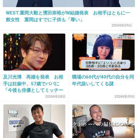
った時に、半額以下で買いました(o^^o)
WEST.重岡大毅と濱田崇裕がW結婚発表 お相手はともに一
+65
-7
般女性 重岡はすでに子供も「尊い」
2026年8月9日
27. 匿名
2013/08/01(木) 23:30:39
食器ブランドというのか分かりませんが、
有田焼の食器が好きです。
ゴールデンウィークの有田の陶器市にいくと、
及川光博 再婚を発表 お相
職場の60代が40代の自分を同
値段はピンキリですが、可愛いもの、渋いもの
手は妊娠中、57歳でパパに
年代扱いしてくる謎
たくさんあります。
「今後も俳優としてミッチー
として精進」
2026年8月8日
2026年8月9日
和食にも洋食にもいいです。
+93
-2
28. 匿名
2013/08/01(木) 23:30:39