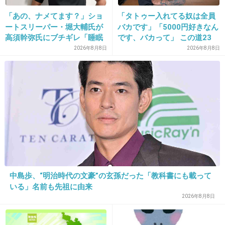
山崎パンの白いお皿
「あの、ナメてます？」ショ
「タトゥー入れてる奴は全員
ートスリーパー・堀大輔氏が
バカです」「5000円好きなん
丈夫で使いやすい♪
高須幹弥氏にブチギレ「睡眠
です、バカって」 この道23
不足の人＝キレやすい」SNS
年の彫り師YouTuberの動画
2026年8月8日
2026年8月8日
+74
-24
で物議
が話題
29. 匿名
2013/08/01(木) 23:30:42
ひとり暮らしですが
100均さんにいつもお世話になってます♪
+47
-20
中島歩、“明治時代の文豪”の玄孫だった「教科書にも載って
いる」名前も先祖に由来
2026年8月8日
30. 匿名
2013/08/01(木) 23:30:42
セリア‼安くてシンプル可愛いから、色々揃え