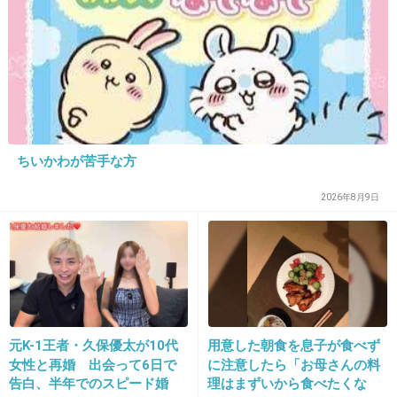
23. 匿名
2013/08/01(木) 23:28:03
私もイッタラ好きです。白のシンプルなのは無
印良品。
+90
-4
ちいかわが苦手な方
2026年8月9日
24. 匿名
2013/08/01(木) 23:29:57
北欧が好きなので、アラビアのパラティッシ、
トゥオキオや、イッタラが好きです。
値段がすごい高いけど( ´△｀)
でも、しっかりしてるし、料理もそれなりに見
えるからやっぱり好き‼
元K-1王者・久保優太が10代
用意した朝食を息子が食べず
女性と再婚 出会って6日で
に注意したら「お母さんの料
少しずつ集めたい。
告白、半年でのスピード婚
理はまずいから食べたくな