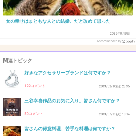
女の幸せはまともな人との結婚、だと改めて思った
37. 匿名
2013/08/01(木) 23:36:09
大皿、小鉢や小皿、どんぶり、何時の間にかた
2026年8月8日
ち吉ばかり増えて行った。
Recommended by
気にせずに、何と無くで買ったらたち吉だった
関連トピック
り、いただいた食器がたち吉だったり。
好きなアクセサリーブランドは何ですか？
たち吉は使いやすいです。
122コメント
2013/02/10(日) 23:35
+53
-2
三谷幸喜作品のお気に入り。皆さん何ですか？
50コメント
2013/07/23(火) 18:14
38. 匿名
2013/08/01(木) 23:37:23
皆さんの得意料理、苦手な料理は何ですか？
＞26さん