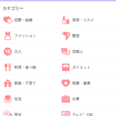
カテゴリー
42. 匿名
2013/08/01(木) 23:42:06
恋愛・結婚
美容・コスメ
FKのターコイズ集めています。ジェダイも好
き。
ファッション
髪型
+70
-2
大人
芸能人
料理・食べ物
ダイエット
43. 匿名
2013/08/01(木) 23:43:24
グラスはやっぱりデュラレックス！ピカルディ
家族・子育て
医療・健康
を愛用してます★ちょっぴりカフェ気分でお気
に入り♡しかも丈夫！
生活
仕事
+112
-5
実況
テレビ・CM