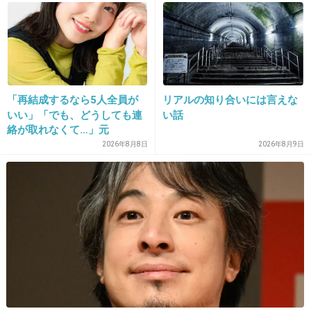
14. 匿名
2013/08/01(木) 23:25:50
無印良品の食器は、決して安い！とは言えない
けど、でも高すぎなく、オシャレで、好きです
ね(^_^)
「再結成するなら5人全員が
リアルの知り合いには言えな
いい」「でも、どうしても連
い話
絡が取れなくて…」元
+177
-8
ZONE・MIZUHO（38）が明
2026年8月8日
2026年8月9日
かす「19年ぶりに芸能界復
帰」した本当の理由
15. 匿名
2013/08/01(木) 23:26:18
100均意外と可愛いですよ(pﾟ∀ﾟq)
+43
-31