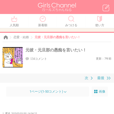
人気順
新着順
みつける
使い方
恋愛・結婚
元彼・元旦那の愚痴を言いたい！
元彼・元旦那の愚痴を言いたい！
134コメント
更新：7年前
次
最後
1ページ(1-50コメント)
画像
1. 匿名
2019/05/01(水) 14:04:53