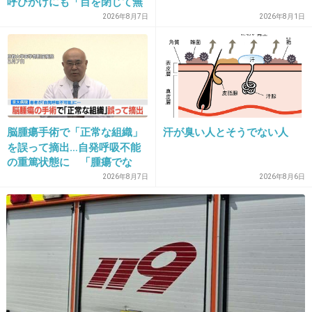
呼びかけにも「目を閉じて無
せいだと思って潔く身を引いた。こんな体でご
視」して居座られました。無
2026年8月7日
2026年8月1日
めんねって。それから3年後にまた会いたいっ
理やり奪われた席は、結
局“やったもん勝ち”になって
て連絡が来ました。ずたずたに傷ついた私をま
しまうのでしょうか？
た傷つけたいんでしょうか？
+228
-1
脳腫瘍手術で「正常な組織」
汗が臭い人とそうでない人
を誤って摘出…自発呼吸不能
22. 匿名
2019/05/01(水) 14:11:57
の重篤状態に 「腫瘍でな
い」結果出ても“勘違い”で摘
2026年8月7日
2026年8月6日
>>1
出継続 通常の生活送ってい
お前(元カレ)は、死ね・くたばれ・消えろ・失せろ・潰れろ・馬鹿・あほ・間
た患者が手足も動かず 京大
抜け・ドジ。
病院
ポンコツ・トンチキ・ガラクタ・クズ・ゴミ・カス・最低以下の下劣・下等種
族。
劣等種族・下衆野郎・腐れ外道・邪道・外道・非道・ウジ虫・害虫・ガン細
胞。
ウィルス・ばい菌・疫病神・病原体・汚染源・公害・ダイオキシン・有毒物
質。
廃棄物・発ガン物質・猛毒・毒物・アメーバ・ダニ・ゴキブリ・シラミ・ノ