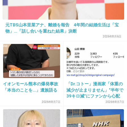
28. 匿名
2019/05/01(水) 14:14:20
>>22
ガル男うざい。
元TBS山本里菜アナ、離婚を報告 4年間の結婚生活は「宝
たくさんマイナスついて
物」…「話し合いを重ねた結果」決断
文字小さくなってほしい。
2026年8月6日
+15
-2
29. 匿名
2019/05/01(水) 14:15:17
安月給だった
イオンモール熊本の爆発事故
「Dr.コトー」漫画家「体重の
「本当のことを…」遺族語る
減少が止まりません」“半年で
39キロ減”にファンから心配
+4
-11
の声
2026年8月7日
2026年8月7日
30. 匿名
2019/05/01(水) 14:15:18