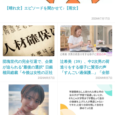
でもそんな最低なクズ男に裸見せてたわけでしょ？
【晴れ女】エピソードを聞かせて♪【雨女】
+2
-27
2026年7月17日
15. 匿名
2019/05/01(水) 14:09:20
>>5
うんうん、クズ男ほど離れられないんだよねー
馬鹿みたいだけど
団塊世代の完全引退で、企業
辻希美（39）、中2次男の荷
+41
-2
が迫られる“最後の選択” 日銀
造りをする様子に賛否の声
植田総裁「今後は女性の正社
「すんごい過保護…」「全部
員化と外国人の人材活用が
ママが準備してくれるんだ」
2026年8月7日
2026年8月7日
鍵」