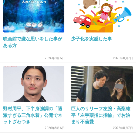
（_＿）＿）
というメッセージを送ろう。
これ使っていいよｗ
+16
-93
映画館で嫌な思いをした事が
少子化を実感した事
ある方
2026年8月6日
2026年8月7日
23. 匿名
2019/05/01(水) 14:12:45
生産的では無いよね。面白ネタなら楽しいけどw
+4
-5
24. 匿名
2019/05/01(水) 14:13:17
野村周平、下半身強調の「過
巨人のリリーフ左腕・高梨雄
激すぎる三角水着」公開でネ
平「左手薬指に指輪」でお泊
元カレにしばらくストーカーされてた
ットざわつき
まり不倫愛
付き合ってたときに私がプレゼントした財布を
2026年8月6日
2026年8月7日