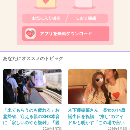
+36
-3
あなたにオススメのトピック
11. 匿名
2019/05/01(水) 14:07:40
7年同棲した元彼がいきなり結婚した。私はど
うやら浮気相手(というか家政婦？)だったみた
いです。その元カレが離婚したそうで、私とま
た会いたいと連絡が。もうね、理解できないわ
+310
-2
「来てもらうのも疲れる」お
木下優樹菜さん 長女の14歳
盆帰省、迎える親のSNS本音
誕生日を祝福 “推し”のアイ
に「寂しいのやら複雑」「親
ドルも明かす「この場で言い
孝行だと思っていたのに」
ますね」
2026年8月7日
2026年8月6日