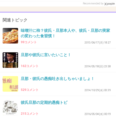
Recommended by
32. 匿名
2019/05/01(水) 14:16:30
関連トピック
愚痴なんてないなーラブラブだもん🥰
+4
-10
味噌汁に柿？彼氏・旦那本人や、彼氏・旦那の実家
の変わった食習慣！
99コメント
2013/06/17(月) 18:27
33. 匿名
2019/05/01(水) 14:16:33
旦那や彼氏に言いたいこと！
>>28
162コメント
2014/05/18(日) 23:58
お前(自治豚)は、死ね・くたばれ・消えろ・失せろ・潰れろ・馬鹿・あほ・間
抜け・ドジ。
ポンコツ・トンチキ・ガラクタ・クズ・ゴミ・カス・最低以下の下劣・下等種
旦那・彼氏の愚痴吐き出しちゃいましょ！
族。
劣等種族・下衆野郎・腐れ外道・邪道・外道・非道・ウジ虫・害虫・ガン細
529コメント
2014/10/29(水) 03:39
胞。
ウィルス・ばい菌・疫病神・病原体・汚染源・公害・ダイオキシン・有毒物
質。
彼氏旦那の定期的愚痴トピ
廃棄物・発ガン物質・猛毒・毒物・アメーバ・ダニ・ゴキブリ・シラミ・ノ
ミ。
215コメント
2016/05/04(水) 00:19
毛虫・蠅・蚊・ボウフラ・芋虫・掃き溜め・汚物・糞・ゲロ・糞虫野郎・ほら