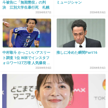
斗被告に「無期懲役」の判
ミュージシャン
>>22
決 江別大学生暴行死 札幌
こんなの送られてきたら別れててよかったー！
地裁
2026年8月7日
2026年8月6日
って相手を喜ばせるだけだと思うけどね
+27
-2
27. 匿名
2019/05/01(水) 14:14:07
中村敬斗 かっこいいアスリー
推しに冷めた瞬間Part16
>>1
ト調査 1位 W杯でインスタフ
ォロワー127万増 人気爆発 …
クズ男だったのに、ライン削除せずに残してた
2位 高橋藍 3位 大谷翔平
2026年8月6日
2026年8月6日
んだ
私なら別れたら速攻で削除する
+75
-3