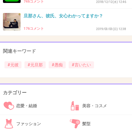
746コメント
2018/12/12(水) 12:46
キ、居直り。
ふてぶてしい、盗人、盗賊、残忍、残酷、冷酷、非情、薄情者、ガキ、クソガ
旦那さん、彼氏、女心わかってますか？
キ。
ファッキン、ガッデム、サノバビッチ、シット、ブルシット、ボロ、ボッコ、
妄信。
176コメント
2019/03/03(日) 12:38
狂信者、有害物質、毒薬、猛毒、発ガン物質、誇大妄想狂。
他人の悪口は山ほどほざくが反省は一切しないガキ根性野郎、腐れ根性。
腐って歪んだプライドの持ち主、狭量、ボケ、ボケナス、アホンダラ、たわ
け。
関連キーワード
怠け者、無能、無脳、脳軟化症、思考停止、アメーバ、単細胞、蠅、蚊、カ
ビ。
腐敗、膿、下劣、下等生物、劣等種族、クレイジー、マッド、ストーカー。
#元彼
#元旦那
#愚痴
#言いたい
人格障害、守銭奴、見栄っ張り、ええ格好しい、粗製濫造品、偽物、似非
イカレ、乞食、浮浪者、ルンペン、狼藉者、放蕩息子、道楽息子、極道息子。
迷惑、困りもの、厄介者、村八分、異端者、アウトサイダー
大虐殺者。ナチスドイツ、731部隊、ポルポト派らと同類。
カテゴリー
そして、こんな悪口を言うために労力を使う価値もないクズ
￣￣￣￣Ｖ￣￣￣￣￣￣￣￣￣￣￣￣￣￣￣￣￣￣￣￣￣￣￣￣￣￣
恋愛・結婚
美容・コスメ
∧＿∧
（ ´Ａ｀）
（ ）
..｜ ｜ |
ファッション
髪型
（_＿）＿）