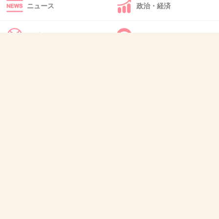
ニュース
政治・経済
36. 匿名
2019/05/01(水) 14:17:09
スポーツ
IT・インターネット
元カノと会ってたクズでしたー
しかも結婚して子供生まれてるー
犬・猫・動物
質問・雑談
うっざーい
+83
-0
37. 匿名
2019/05/01(水) 14:17:14
>>30
自分を下げてまでそうするの？
無視すりゃいいのに
+5
-0