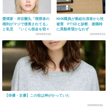
>>26
そしたらもう連絡来なくなって大成功やんｗ
+4
-0
愛煙家・岸谷蘭丸「喫煙者の
NHK職員が番組出演者から性
権利がマジで侵害されてる」
被害 PTSDと診断、復職時
と私見 「いくら税金を我々
に異動希望かなわず
が払ってるんだと」
2026年8月6日
2026年8月5日
31. 匿名
2019/05/01(水) 14:15:42
今旦那だけど離婚するので。
楽しいだけの人生に嫌気がさした。
いざ自分が辛くなった時、助けもせずに楽しけ
ればいいじゃん、楽な方がいいじゃん感覚。
おままごとしてんじゃないんだよ？
【俳優・女優】この役は神がかっていた
+118
-0
2026年8月6日