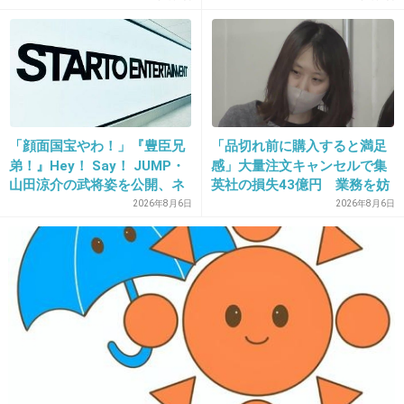
12. 匿名
2019/05/01(水) 14:07:55
>>3
LINEだから着拒じゃなくてブロックか。
+8
-4
「顔面国宝やわ！」『豊臣兄
「品切れ前に購入すると満足
弟！』Hey！ Say！ JUMP・
感」大量注文キャンセルで集
13. 匿名
2019/05/01(水) 14:08:06
山田涼介の武将姿を公開、ネ
英社の損失43億円 業務を妨
ット歓喜「ビジュ良すぎん」
害した疑いで32歳女を逮捕
>>6
2026年8月6日
2026年8月6日
「こんな美しい秀次は初め
もう14時間も経ったし良いじゃん！
て」
愚痴まくろうよ！笑
+86
-3
14. 匿名
2019/05/01(水) 14:08:39
>>1