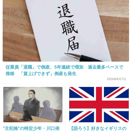
ビリビリに破いて実家の庭にばら蒔かれたり、
私の自転車のかごに手紙、スマホケース(私がほ
しいと言っていたもの)、時にはお金を入れてき
たり、職場に無言電話されたり職場に来られた
り。
あの頃は毎日死にたいくらい気持ち悪かった
+83
-2
従業員「退職」で倒産、5年連続で増加 過去最多ペースで
推移 「賃上げできず」倒産も発生
2026年8月7日
25. 匿名
2019/05/01(水) 14:13:26
精神的に傷つけられた心はまだ癒えない‥。
+51
-1
26. 匿名
2019/05/01(水) 14:13:36
“主犯格”の特定少年・川口侑
【語ろう】好きなイギリスの