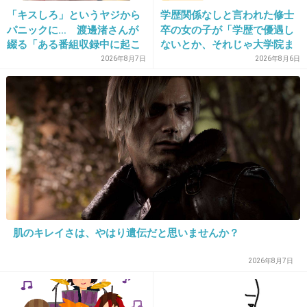
「キスしろ」というヤジから
学歴関係なしと言われた修士
16. 匿名
2019/05/01(水) 14:09:45
パニックに… 渡邊渚さんが
卒の女の子が「学歴で優遇し
綴る「ある番組収録中に起こ
ないとか、それじゃ大学院ま
わたしは逆に元彼への愚痴が浮かばない…(自分がうんこ過
ったフラッシュバック」
で学費払って自分の価値を上
2026年8月7日
2026年8月6日
ぎて)
げた人が馬鹿じゃないです
か」と捨て台詞を残し会社を
+11
-5
辞めてった
17. 匿名
2019/05/01(水) 14:09:49
愚痴というか。
離婚して数年経つけど、あのクソ旦那だけはろ
くな死に方しないって思います。私も人を見る
目がなかったけど旦那も人を騙す才能があっ
肌のキレイさは、やはり遺伝だと思いませんか？
た。
2026年8月7日
私は今シングルマザーでも幸せだけど、あの旦
那だけは絶対将来不幸になって欲しいとまで思