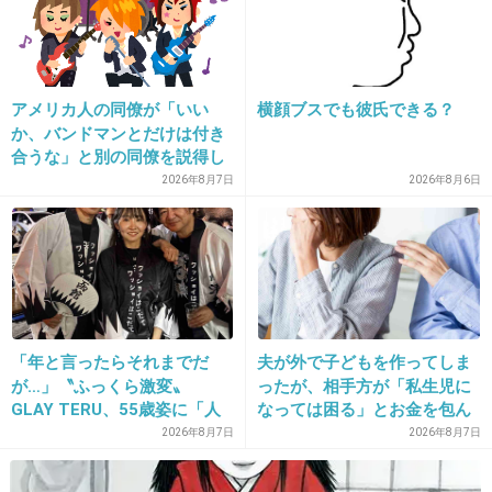
います。ここまで人を憎めるなんて、不思議。
+187
-3
アメリカ人の同僚が「いい
横顔ブスでも彼氏できる？
か、バンドマンとだけは付き
18. 匿名
2019/05/01(水) 14:10:15
合うな」と別の同僚を説得し
ており、そこにフランス人と
言い出したらキリないからねー
2026年8月7日
2026年8月6日
イタリア人も参戦した結果こ
令和早々思い出したくないし運気下がるの嫌な
うなった
ので
主さん前向いていきましょ〜♪
+26
-9
「年と言ったらそれまでだ
夫が外で子どもを作ってしま
が…」〝ふっくら激変〟
ったが、相手方が「私生児に
GLAY TERU、55歳姿に「人
なっては困る」とお金を包ん
19. 匿名
2019/05/01(水) 14:10:22
として好きすぎる」「TERU
で頭を下げに来ても応じず、
2026年8月7日
2026年8月7日
元彼は紳士で高収入だったの。でも、どうしても耐えられない事があって
さんには見えない」「分から
晩年まで離婚に応じなかった
さ・・・
なかった」
親戚の話→「一生復讐にな