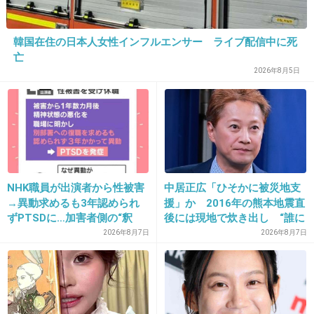
ミ。
毛虫・蠅・蚊・ボウフラ・芋虫・掃き溜め・汚物・糞・ゲロ・糞虫野郎・ほら
吹き。
韓国在住の日本人女性インフルエンサー ライブ配信中に死
基地外・デタラメ・ハッタリ・穀潰し・ろくでなし・ごろつき・ヤクザ者。
亡
社会の敵・犯罪者・反乱者・前科者・インチキ・エロ・痴漢・ゴミ・シデム
シ。
2026年8月5日
ゴミ虫・毒虫・便所コオロギ・詐欺師・ペテン師・道化師・危険分子・痴呆・
白痴。
魔物・妖怪・悪霊・怨霊・死神・貧乏神・奇天烈・奇人・変人・毒ガス・サリ
ン。
ソマン・マスタードガス・イペリット・クソブタ・ブタ野郎・畜生・鬼畜・悪
鬼。
邪気・邪鬼・ストーカー・クレイジー・ファッキン・サノバビッチ・シット・
ガッデム。
小便・便所の落書き・不要物・障害物・邪魔者・除け者・不良品・カビ・腐っ
NHK職員が出演者から性被害
中居正広「ひそかに被災地支
たミカン。
→異動求めるも3年認められ
援」か 2016年の熊本地震直
土左衛門・腐乱・腐臭・落伍者・犯人・ならず者・チンカス・膿・垢・フケ・
ずPTSDに…加害者側の“釈
後には現地で炊き出し “誰に
化膿菌。
明”にコラムニスト「納得が
も知られなくて良い”と、むし
2026年8月7日
2026年8月7日
放射能・放射線・鬼っ子・異端者・妄想・邪宗・異教徒・恥垢・陰毛・白ブ
タ。
いかない」一方で組織体制の
ろ強まる福祉活動への思い
ケダモノ・ボッコ・ろくでなし・ＶＸガス・ヒ素・青酸・監獄・獄門・さらし
問題点も指摘
首。
打ち首・市中引きずり回し・戦犯・絞首刑・斬首・乞食・浮浪者・ルンペン・
物乞い。
放射性廃棄物・余命１年・アク・割れたコップ・精神年齢７歳・３審は必要な