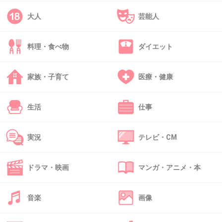
+9
-49
大人
芸能人
料理・食べ物
ダイエット
34. 匿名
2019/05/01(水) 14:16:36
>>29
年収の平均はあてにならないよ
家族・子育て
医療・健康
いくらもらってたの？
+7
-1
生活
仕事
実況
テレビ・CM
35. 匿名
2019/05/01(水) 14:16:47
いろいろあったから一言だけいうね？
ドラマ・映画
マンガ・アニメ・本
不幸になれ
音楽
画像
+110
-0