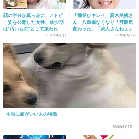
し。
不良品、規格外、欠陥品、不要物、埃、掃き溜め、吹き溜まり、塵埃、インチ
キ、居直り。
顔の半分が真っ赤に…アトピ
「歯並びキレイ」高木美帆さ
ふてぶてしい、盗人、盗賊、残忍、残酷、冷酷、非情、薄情者、ガキ、クソガ
ー姿を公開した女性、幼少期
ん 八重歯なくなり「雰囲気
キ。
は“汚いもの”として扱われ
変わった」「美人さんねぇ」
ファッキン、ガッデム、サノバビッチ、シット、ブルシット、ボロ、ボッコ、
「人に触れる行為に罪悪感を
「歯列矯正してるんや」
2026年8月7日
2026年8月7日
妄信。
持っていた」
狂信者、有害物質、毒薬、猛毒、発ガン物質、誇大妄想狂。
他人の悪口は山ほどほざくが反省は一切しないガキ根性野郎、腐れ根性。
腐って歪んだプライドの持ち主、狭量、ボケ、ボケナス、アホンダラ、たわ
け。
怠け者、無能、無脳、脳軟化症、思考停止、アメーバ、単細胞、蠅、蚊、カ
ビ。
腐敗、膿、下劣、下等生物、劣等種族、クレイジー、マッド、ストーカー。
人格障害、守銭奴、見栄っ張り、ええ格好しい、粗製濫造品、偽物、似非
イカレ、乞食、浮浪者、ルンペン、狼藉者、放蕩息子、道楽息子、極道息子。
迷惑、困りもの、厄介者、村八分、異端者、アウトサイダー
大虐殺者。ナチスドイツ、731部隊、ポルポト派らと同類。
そして、こんな悪口を言うために労力を使う価値もないクズ
本当に頭がいい人の特徴
￣￣￣￣Ｖ￣￣￣￣￣￣￣￣￣￣￣￣￣￣￣￣￣￣￣￣￣￣￣￣￣￣
∧＿∧
（ ´Ａ｀）
2026年8月7日
（ ）
..｜ ｜ |