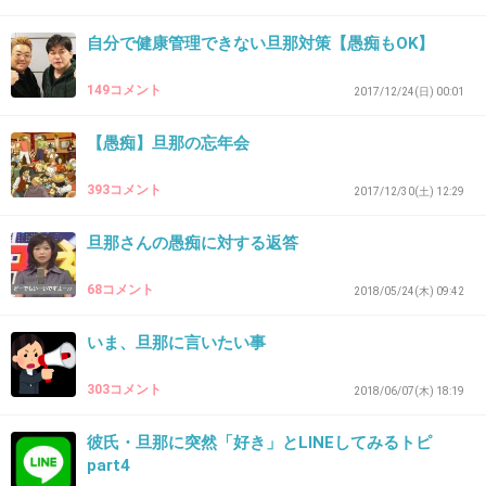
吹き。
基地外・デタラメ・ハッタリ・穀潰し・ろくでなし・ごろつき・ヤクザ者。
自分で健康管理できない旦那対策【愚痴もOK】
社会の敵・犯罪者・反乱者・前科者・インチキ・エロ・痴漢・ゴミ・シデム
シ。
149コメント
2017/12/24(日) 00:01
ゴミ虫・毒虫・便所コオロギ・詐欺師・ペテン師・道化師・危険分子・痴呆・
白痴。
魔物・妖怪・悪霊・怨霊・死神・貧乏神・奇天烈・奇人・変人・毒ガス・サリ
【愚痴】旦那の忘年会
ン。
ソマン・マスタードガス・イペリット・クソブタ・ブタ野郎・畜生・鬼畜・悪
393コメント
鬼。
2017/12/30(土) 12:29
邪気・邪鬼・ストーカー・クレイジー・ファッキン・サノバビッチ・シット・
ガッデム。
旦那さんの愚痴に対する返答
小便・便所の落書き・不要物・障害物・邪魔者・除け者・不良品・カビ・腐っ
たミカン。
68コメント
土左衛門・腐乱・腐臭・落伍者・犯人・ならず者・チンカス・膿・垢・フケ・
2018/05/24(木) 09:42
化膿菌。
放射能・放射線・鬼っ子・異端者・妄想・邪宗・異教徒・恥垢・陰毛・白ブ
いま、旦那に言いたい事
タ。
ケダモノ・ボッコ・ろくでなし・ＶＸガス・ヒ素・青酸・監獄・獄門・さらし
首。
303コメント
2018/06/07(木) 18:19
打ち首・市中引きずり回し・戦犯・絞首刑・斬首・乞食・浮浪者・ルンペン・
物乞い。
彼氏・旦那に突然「好き」とLINEしてみるトピ
放射性廃棄物・余命１年・アク・割れたコップ・精神年齢７歳・３審は必要な
part4
し。
不良品、規格外、欠陥品、不要物、埃、掃き溜め、吹き溜まり、塵埃、インチ