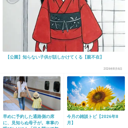
る」「これ本人幸せなの？」
元彼のウンコは臭ーーーいの！
便器に付いたの指ですくって匂いを嗅いだらオエッとなった(TДT)
+2
-52
20. 匿名
2019/05/01(水) 14:11:08
職場のくそばばあと一緒だよね
【公園】知らない子供が話しかけてくる【親不在】
不快な奴ほど記憶に残る
2026年8月6日
+44
-1
21. 匿名
2019/05/01(水) 14:11:17
私がある病気で関節が変形してしまうんだけ
ど、それを見てご飯食べれないと言われ、触れ
早めに予約した通路側の席
今月の雑談トピ【2026年8
に、見知らぬ母子が。車掌の
月】
られなくなり終いに浮気された。自分の病気の