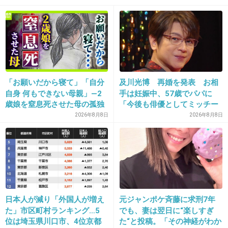
21. 匿名
2013/05/05(日) 23:19:07
フィギュアってファシオ使ってるの！？本
当？？
+30
-5
「お願いだから寝て」「自分
及川光博 再婚を発表 お相
自身 何もできない母親」―2
手は妊娠中、57歳でパパに
22. 匿名
2013/05/05(日) 23:23:11
歳娘を窒息死させた母の孤独
「今後も俳優としてミッチー
「娘は『ママどうして』と」
として精進」
マスカラコートがオススメ
2026年8月8日
2026年8月8日
限界の年子ワンオペ育児 法
廷での懺悔と声なきSOS
どんなマスカラでも滲まないし
安くても気にしないなら100均にあるやつで十分だよ(^^)
+11
-7
日本人が減り「外国人が増え
元ジャンポケ斉藤に求刑7年
た」市区町村ランキング…5
でも、妻は翌日に“楽しすぎ
位は埼玉県川口市、4位京都
た“と投稿。「その神経がわか
23. 匿名
2013/05/05(日) 23:23:49