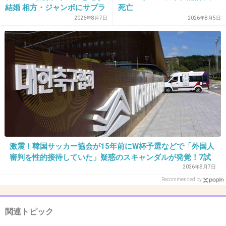
結婚 相方・ジャンボにサプラ
死亡
8.ｻﾝの言ってる意味わかるよー
イズ報告
2026年8月7日
2026年8月5日
素肌に引いたら、時間たつと本当に滲みやすい
滲みにくくするためには、ﾗｲﾅｰだけじゃなくｼｬﾄﾞｳからしっ
かりしたものを選んでおくことが重要ですよね！
ﾍﾞｰｽ～ﾊﾟｳﾀﾞｰﾗｲﾅｰまでｾｯﾄになってるﾀｲﾌﾟで使いやすくて滲
みにくいしついでに時間たっても色がくすまなくて良かっ
たのが資生堂のﾏｷｱｰｼﾞｭのﾄｳﾙｰｼｬﾄﾞｰ！で、併せて使ってる
のが同じくﾏｷｱｰｼﾞｭのﾘｷｯﾄﾞﾗｲﾅｰ！この２つ組み合わせて使
ってみるといいよ♪
激震！韓国サッカー協会が15年前にW杯予選などで「外国人
審判を性的接待していた」疑惑のスキャンダルが発覚！7試
ｼｬﾄﾞｳ→ﾘｷｯﾄﾞﾗｲﾅｰ(極細めに睫毛の隙間が埋まればいい程度
合20人が対象で日本人審判が含まれていたとの指摘も…
2026年8月7日
の適当な感じでOK)→ﾊﾟｳﾀﾞｰﾗｲﾅｰ(先に引いた線を整えなが
Recommended by
ら。ﾘｷｯﾄﾞの水分を吸って崩れにくくなる)→ﾘｷｯﾄﾞﾗｲﾅｰ(目頭
＆目尻の形を整える)
関連トピック
+6
-3