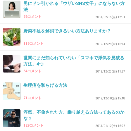
男にドン引かれる「ウザいSNS女子」にならない方
法
56コメント
2013/02/15(金) 12:51
31. 匿名
2013/05/06(月) 00:04:42
粘膜にライン入れる人は涙が出る穴は避けなきゃだめだか
野菜不足を解消できるいい方法ありますか？
らね!
119コメント
+6
2012/12/28(金) 16:14
-2
世間にまだ知られていない「スマホで浮気を見破る
方法」4つ
32. 匿名
2013/05/06(月) 00:31:59
64コメント
2012/12/23(日) 11:27
私もファシオだな〜。
生理痛を和らげる方法
落とすのが大変だけど(ｰ ｰ;)
+7
-4
71コメント
2012/12/30(日) 15:48
浮気、不倫された方、乗り越える方法ってあるのか
な？
33. 匿名
2013/05/06(月) 00:35:42
129コメント
2013/01/12(土) 16:26
フィルムタイプのマスカラは、目薬さしてもパンダ目にな