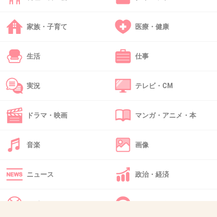
38. 匿名
2013/05/06(月) 01:02:51
家族・子育て
医療・健康
ファシオ
ライブや舞台のメイクの時に使ってました
生活
仕事
（シャドウはチャコット）
ただ、よれない=洗顔が面倒です
実況
テレビ・CM
メイベリンの猫目のマスカラも良いですが同じく洗顔が面
倒
取れにくいとまつ毛が抜けるので
ドラマ・映画
マンガ・アニメ・本
まつエクをお勧めします
音楽
画像
そんな私はシャドウで目の周りを囲ってから
落ちやすい化粧品でメイクしてます
使ってるのはラブライナー？ハートが描いてるやつと
ニュース
政治・経済
dejavuのロングマスカラ、下マスカラで
洗顔後はまつ毛美容液
スポーツ
IT・インターネット