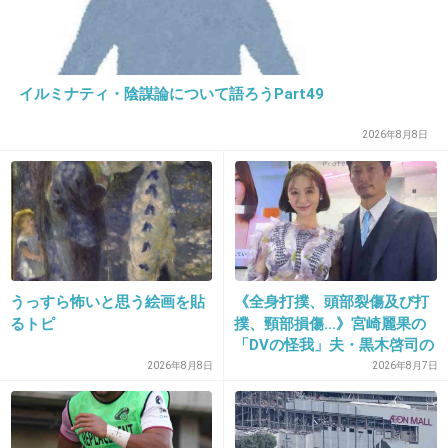
エテュセのリキッドアイライナーＷＰはにじまなかったな
インテグレートのスリムリキッドアイライナーはにじんだ
(T_T)
インテグレートならキラーウインクジェルライナーがいい
イルミナティ・陰謀論について語ろうPart49
と思う
綿棒でぼかす事が必須だけどそれを欠かさずやればにじま
2026年8月8日
ないし自然だよ!
ただメチャクチャ太いからそれが嫌ならケイトの新しく出
たアイライナーがいいかもw(°0°)w
+12
-6
うっすら怖いと思う絵画を貼
《全身打撲、頭部裂傷及び打
18. 匿名
2013/05/05(日) 23:05:32
るトピ
撲、頸部損傷…》宮崎麗果の
「DVの怪我」夫・黒木啓司の
わたしも何使ってもパンダになる…
逮捕で始まる「夫婦の闘争」
2026年8月8日
2026年8月7日
もう諦めて、こまめに鏡でチェックしてます。
+26
-6