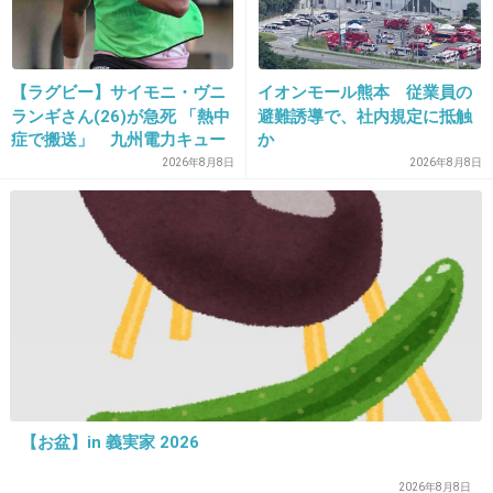
19. 匿名
2013/05/05(日) 23:10:56
【ラグビー】サイモニ・ヴニ
イオンモール熊本 従業員の
私もパンダになりやすいけど、ファシオとマキアージュの
ランギさん(26)が急死 「熱中
避難誘導で、社内規定に抵触
マスカラはならなかったよ。
症で搬送」 九州電力キュー
か
いまはもてマスカラ使ってるけど、たまにパンダになる。
デンヴォルテクスで練習中
2026年8月8日
2026年8月8日
+10
-4
20. 匿名
2013/05/05(日) 23:17:37
パンダ目になるからつけましたいくらいですがつけまも端
がすぐ浮いてくるしで
もうあきらめてまつげは何もしていません。
+5
-10
【お盆】in 義実家 2026
2026年8月8日