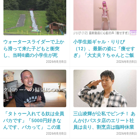
+5
-50
ウォータースライダーで上か
小学生姫ギャル・りりぴ
ら滑って来た子どもと衝突
（12）、最新の姿に「痩せす
し、当時8歳の小学生が死
ぎ」「大丈夫？ちゃんとご飯
12. 匿名
2013/05/05(日) 22:32:55
亡 イベントの引率責任者の
食べてね」など心配の声
2026年8月8日
2026年8月8日
もてマスカラ
町職員を「減給」の懲戒処
結構いいですよ(#^.^#)
分 児童の両親は「軽過ぎ
+10
-24
る」「全く納得できない」
島根県邑南町
13. 匿名
2013/05/05(日) 22:38:14
「タトゥー入れてる奴は全員
三山凌輝が公私でピンチ！ あ
下まぶたのラインがいつもにじみます。なにかお勧め教え
バカです」「5000円好きな
んかけパスタ店のエリート社
てください。
んです、バカって」 この道
員は去り、割烹店は臨時休業
23年の彫り師YouTuberの動
2026年8月8日
2026年8月8日
+9
-5