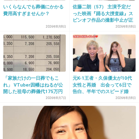
いくらなんでも葬儀にかかる
佐藤二朗（57） 主演予定だ
24. 匿名
2013/05/05(日) 23:27:21
費用高すぎませんか？
った映画『踊る大捜査線』ス
ピンオフ作品の撮影中止が正
笑うと目尻が下まぶたにつくので(わかるかな？めがくちゃ
式に決定
2026年8月8日
2026年8月8日
っとなる)にじむと最近気がつきました。
茶色のシャドウをライナーがわりに使ったらにじんでも自
然とぼんやり広がるからパンダにはなりません。
ただし、上のまぶただけにつけた場合です。
下にもつけたときは悲惨でした。
ライナーがなにをやってもにじむ人は、ライナーを使わな
「家族だけの一日葬でもこ
元K-1王者・久保優太が10代
いという選択肢もありだと思います。
れ」 VTuber因幡はねるが公
女性と再婚 出会って6日で
開した祖母の葬儀代175万円
告白、半年でのスピード婚
+5
-5
が話題
2026年8月7日
2026年8月8日
25. 匿名
2013/05/05(日) 23:27:36
21
本当。スポンサーだし