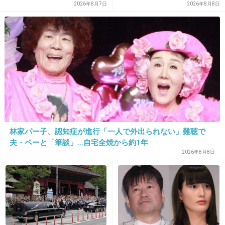
市、ではトップ3は？
らん」と騒然
2026年8月7日
2026年8月8日
私はどのタイプのライナーでも、ライン引いた後に必ず同
系色のシャドウを重ね塗りして滲まないようにしてます！
不思議と滲まないんですよね～目尻のハネも長持ちします♪
でも確かに、これをするにもリキッドの方が滲みにくいで
す。
マスカラは、もてマスカラ使ってます(*^_^*)
塗ったあとでホットビューラーしたら、下がってこないの
でパンダにならないです！
色はブラウンのを使ってますが、塗りやすいですしダマに
ならなくて私には一番良かったです。
林家パー子、認知症が進行「一人で外出られない」難聴で
ＬＯＶＥＦＬＯも同様にするとパンダにならなかったです
夫・ペーと「筆談」…自宅全焼から約1年
ね。
2026年8月8日
私もパンダになりやすいのですが、パンダになりやすい人
はフィルムタイプをホットビューラーで上げるのが良いの
かなぁ、と個人的には思ってます。
+10
-4