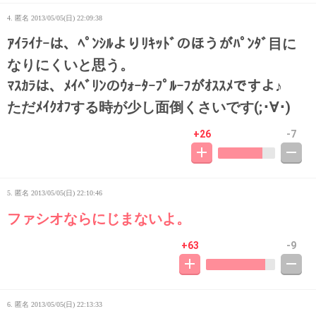
4. 匿名
2013/05/05(日) 22:09:38
ｱｲﾗｲﾅｰは、ﾍﾟﾝｼﾙよりﾘｷｯﾄﾞのほうがﾊﾟﾝﾀﾞ目に
なりにくいと思う。
ﾏｽｶﾗは、ﾒｲﾍﾞﾘﾝのｳｫｰﾀｰﾌﾟﾙｰﾌがｵｽｽﾒですよ♪
ただﾒｲｸｵﾌする時が少し面倒くさいです(;･∀･)
+26
-7
5. 匿名
2013/05/05(日) 22:10:46
ファシオならにじまないよ。
+63
-9
6. 匿名
2013/05/05(日) 22:13:33