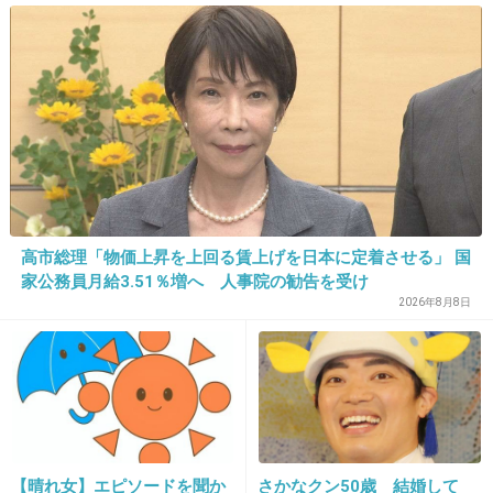
画が話題
14. 匿名
2013/05/05(日) 22:42:55
ファシオ臭くない？
クレヨンみたいな匂いして嫌だなー
アイライナーはラブなんちゃらって益若のやつがお気に入り！
安いし滲まない落ちない書きやすい！
益若は嫌いだけど商品はすき
+20
-39
高市総理「物価上昇を上回る賃上げを日本に定着させる」 国
家公務員月給3.51％増へ 人事院の勧告を受け
2026年8月8日
15. 匿名
2013/05/05(日) 22:43:34
おしろいを塗るのがオススメ。
シャドウの余計なキラキラ感も無くなってナチュラルにな
るし、持ちも良くなるしね(ただし濃く付けると必要なキラ
キラも無くなるので薄ーく付ける事)。 ポイントは艶感が
無いタイプ(ミラコレみたいなヤツ)を選ぶといいよ。
【晴れ女】エピソードを聞か
さかなクン50歳 結婚して