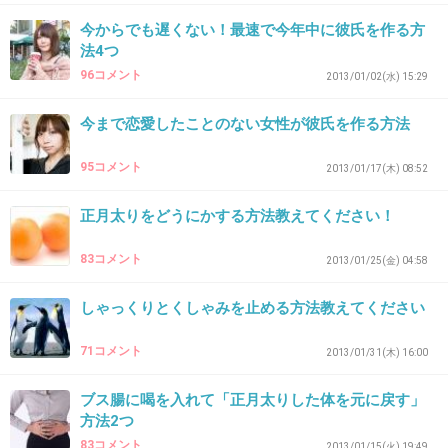
らないです♪
今からでも遅くない！最速で今年中に彼氏を作る方
クレンジングも楽だし良いです♡
法4つ
96コメント
2013/01/02(水) 15:29
+6
-3
今まで恋愛したことのない女性が彼氏を作る方法
34. 匿名
2013/05/06(月) 00:48:14
95コメント
2013/01/17(木) 08:52
>25
正月太りをどうにかする方法教えてください！
教えてくれてありがとう(*´∇｀*)
+3
-3
83コメント
2013/01/25(金) 04:58
しゃっくりとくしゃみを止める方法教えてください
35. 匿名
2013/05/06(月) 00:49:31
71コメント
2013/01/31(木) 16:00
ペンシルで描いたあと、シャドウでちょっとぼかして、リ
キッドで細くラインをいれています。
ブス腸に喝を入れて「正月太りした体を元に戻す」
手間かかるけど、にじみが抑えられるしたれ目がちで優し
方法2つ
く見えるのでオススメです！
83コメント
2013/01/15(火) 19:49