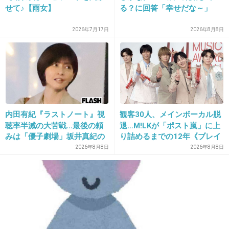
せて♪【雨女】
る？に回答「幸せだな～」
+3
-11
2026年7月17日
2026年8月8日
内田有紀『ラストノート』視
観客30人、メインボーカル脱
聴率半減の大苦戦…最後の頼
退…M!LKが「ポスト嵐」に上
16. 匿名
2013/05/05(日) 22:48:39
みは「優子劇場」坂井真紀の
り詰めるまでの12年《ブレイ
もてマスカラ
“猟奇的演技” が救いの神にな
ク秘話》
2026年8月8日
2026年8月8日
結構いいですよ(#^.^#)
るか
+9
-17
17. 匿名
2013/05/05(日) 22:58:12