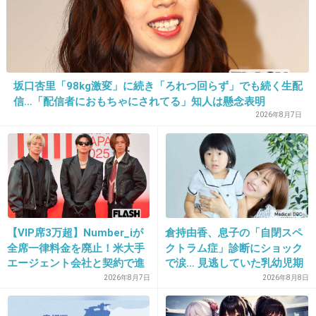
大会の時はリングに必ずKOSEのパネルがある
から。
+19
-5
坂口杏里「98kg激変」に続き「ろれつ回らず」でも続く生配
信…「配信者におもちゃにされてる」知人は懸念表明
2026年8月7日
26. 匿名
2013/05/05(日) 23:29:27
ダイソーのビューティーコスメマスカラは100円なのに滲ま
ない。
+6
-13
【VIP席3万超】Number_iが
倉持由香、息子の「自閉スペ
全席一律料金を廃止！米大手
クトラム症」診断にショック
27. 匿名
2013/05/05(日) 23:31:18
エージェント会社と契約で進
で涙… 見逃していた乳幼児期
ボビーブラウンのアイライナーは最強！
む“世界標準”化
のサインとは
2026年8月7日
2026年8月8日
滲まないし化粧濃いめな私ですら一個で1年以上もつ。使用
期限切れるんじゃないかと焦る。