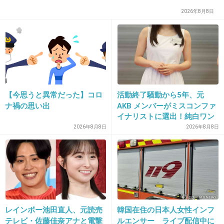
29. 匿名
2013/05/05(日) 23:41:13
2026年8月8日
アイライナー→ボビーブラウン
マスカラ→ランコム
夕方にはドロドロ目元だったけど、これ使ってから、もう
数年パンダ目の悩みは全くなくなった。
ボビーブラウンはお店で一回合う色見つけてもらうとい
【今思うと異常だった】コロ
活動終了騒動から5年、元
い。
ナ禍の思い出
AKB メンバーがミスコンファ
私は黒だとかなりきつくて、エスプレッソ系の茶色を勧め
イナリストに選出！純白ワン
られて、リピートしてます。
ピで再起へ
2026年8月8日
2026年8月8日
ペンシルはぼやけるし、リキッドは滲むのが怖くて使えな
い。
+9
-4
レインボー池田直人、元読売
韓国在住の日本人女性インフ
テレビ・佐藤佳奈アナと電撃
ルエンサー ライブ配信中に
30. 匿名
2013/05/06(月) 00:01:15