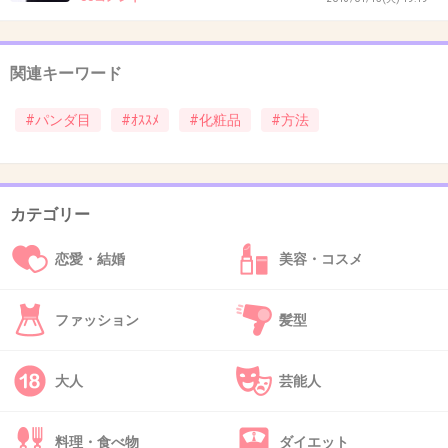
+6
-3
関連キーワード
36. 匿名
2013/05/06(月) 00:51:31
#パンダ目
#ｵｽｽﾒ
#化粧品
#方法
マジョマジョのラッシュエキスパンダーとデジャヴのマス
カラを使ってますが、パンダになったことないです。
+5
-2
カテゴリー
恋愛・結婚
美容・コスメ
37. 匿名
2013/05/06(月) 00:55:06
ファッション
髪型
ベルサイユの薔薇みたいなパッケージのは安い
わりに滲みにくいと思います。
大人
芸能人
+17
-3
料理・食べ物
ダイエット