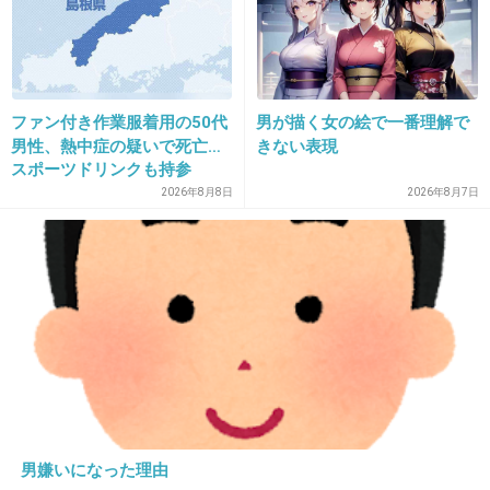
高校生の頃使ってたレブロンやケイトは滲むか消えるかど
ちらかだったorz
+8
-5
ファン付き作業服着用の50代
男が描く女の絵で一番理解で
男性、熱中症の疑いで死亡…
きない表現
スポーツドリンクも持参
28. 匿名
2013/05/05(日) 23:33:50
2026年8月8日
2026年8月7日
下ライン引いてるの？
私はシャドウで影つくる感じかな。
よく粘膜に・・・っていうけど
粘膜はにじむからやめた。
あとやっぱり目元の下地をしっかり目のギリギリまで塗っ
てファンデもそうしたらにじまなくなったかな。
+6
-6
男嫌いになった理由