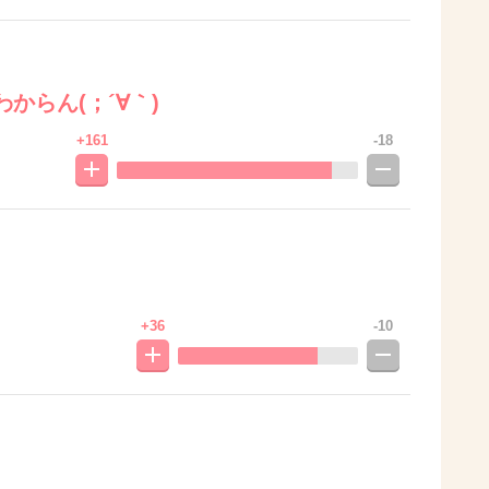
からん(；´∀｀)
+161
-18
+36
-10