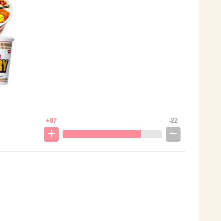
+87
-22