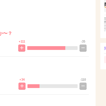
か〜？
+111
-35
+34
-110