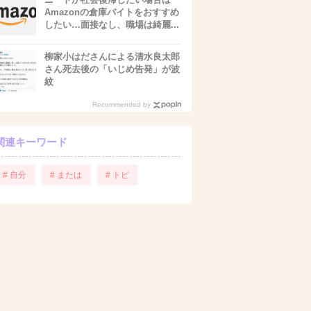
Amazonの倉庫バイトをおすすめ
したい…面接なし、職場は綺麗...
柳家小はださんによる清水良太郎
さん死去後の「いじめ告発」が波
紋
Recommended by
関連キーワード
# 自分
# または
# トピ