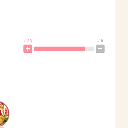
+113
-18