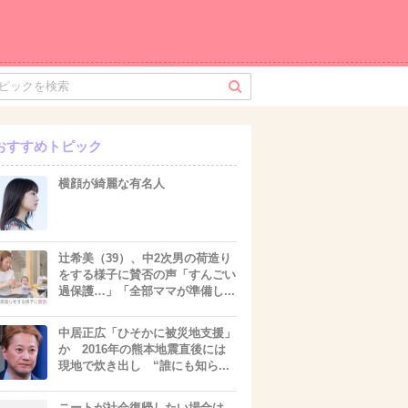
おすすめトピック
横顔が綺麗な有名人
辻希美（39）、中2次男の荷造り
をする様子に賛否の声「すんごい
過保護…」「全部ママが準備し...
中居正広「ひそかに被災地支援」
か 2016年の熊本地震直後には
現地で炊き出し “誰にも知ら...
ニートが社会復帰したい場合は