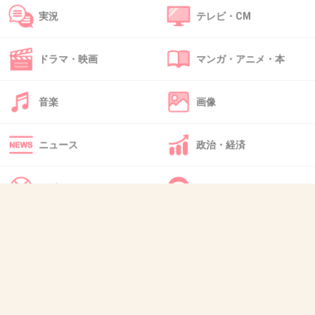
実況
テレビ・CM
39. 匿名
2014/07/08(火) 22:34:18
ドラマ・映画
マンガ・アニメ・本
お金はない男は男じゃない。育児は男も同じよ
うにするのが当たり前。できないなら男じゃな
音楽
画像
い。なまけもの。
+17
-7
ニュース
政治・経済
スポーツ
IT・インターネット
40. 匿名
2014/07/08(火) 22:35:45
家事しなくなるNG行動ならわかる。
犬・猫・動物
質問・雑談
細かいことを指摘すること。
そんなことしたら洗剤使い過ぎ！とか、
こんな切り方ないわ、とか。
機嫌悪くなって家事してくれなくなるよ。