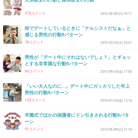
男性不要時代がくるかもね(笑)
犬系彼女の行動と猫系彼女の行動
+166
-1
275コメント
2013/03/03(日) 19:17
街でデートしているときに「ナルシストだなぁ」と
感じる男性の行動9パターン
35. 匿名
2014/07/08(火) 22:25:34
78コメント
2013/02/26(火) 20:57
自分でイクメンとか言う男は嫌だな。
冗談でうちの旦那が言ったとき、冗談でもキレ
男性が「デート中にそれはないでしょ？」とギョッ
とする非常識な行動9パターン
てしまった。
63コメント
2013/09/20(金) 17:00
+52
-2
「いい大人なのに…」デート中にガッカリした年上
男性の行動9パターン
122コメント
2014/01/24(金) 12:16
36. 匿名
2014/07/08(火) 22:26:00
イクメンとはちょっと違うけど・・・
卒園式でほかの保護者にドン引きされる行動9パタ
ーン
私は付き合ってる頃、家でゴハン作るときは
91コメント
2014/03/09(日) 21:16
「今日は私作るから、じゃあ次はそっちが作っ