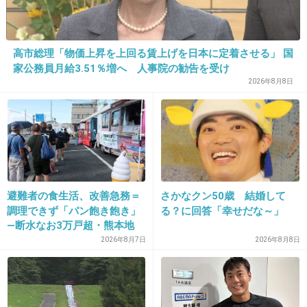
32. 匿名
2014/07/08(火) 22:20:24
イクメンてチヤホヤされるし、そんな旦那には
いつもありがとう！と褒めましょう☆みたいな
高市総理「物価上昇を上回る賃上げを日本に定着させる」 国
意見あるけど、
家公務員月給3.51％増へ 人事院の勧告を受け
2026年8月8日
そもそも当たり前のことなのになんでシタテに
出たり褒めなきゃいけないんだろうとモヤモヤ
する。
こっちは 共働きしてて、働いてくれてありがと
う！とか別に言われないのに
避難者の食生活、改善急務＝
さかなクン50歳 結婚して
+126
-3
調理できず「パン飽き飽き」
る？に回答「幸せだな～」
―断水なお3万戸超・熊本地
震
2026年8月7日
2026年8月8日
33. 匿名
2014/07/08(火) 22:23:19
まわり見てると、優しくて我慢強くてワガママ
言わないタイプの素晴らしい奥さんの旦那の方