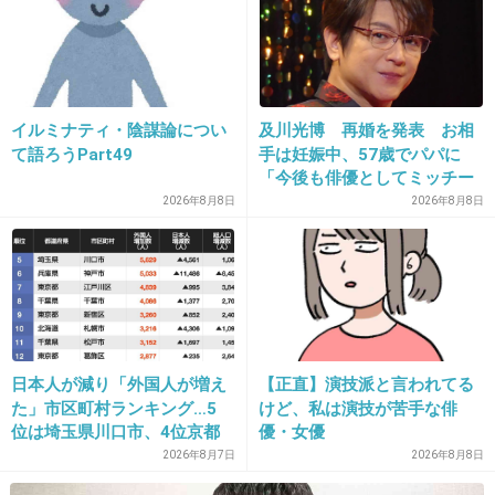
27. 匿名
2014/07/08(火) 22:17:55
もうすぐ子供産まれる。うちの旦那は、イクメ
イルミナティ・陰謀論につい
及川光博 再婚を発表 お相
て語ろうPart49
手は妊娠中、57歳でパパに
ンになる！！と張り切ってるよ
「今後も俳優としてミッチー
として精進」
2026年8月8日
2026年8月8日
とりあえず毎日の沐浴と 外出先での抱っこ、ベ
ビーカー押す、あとは遊びとオムツ替えもやる
らしく、よくYouTube見て学習してる。
+93
-11
日本人が減り「外国人が増え
【正直】演技派と言われてる
た」市区町村ランキング…5
けど、私は演技が苦手な俳
28. 匿名
2014/07/08(火) 22:18:12
位は埼玉県川口市、4位京都
優・女優
市、ではトップ3は？
2026年8月7日
2026年8月8日
男だけ働いてるならどうしても俺が金稼いでん