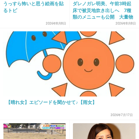
うっすら怖いと思う絵画を貼
ダレノガレ明美、午前3時起
犬みたい。
るトピ
床で被災地炊き出しへ 7種
類のメニューも公開 大量物
+124
-3
資とともに
2026年8月8日
2026年8月8日
16. 匿名
2014/07/08(火) 22:13:04
イクメンって言葉、すっかり世間に定着してる
【晴れ女】エピソードを聞かせて♪【雨女】
けど私はいまだに苦手。
2026年7月17日
夫婦二人の子供なんだから、育児は協力してや
るものでしょ。