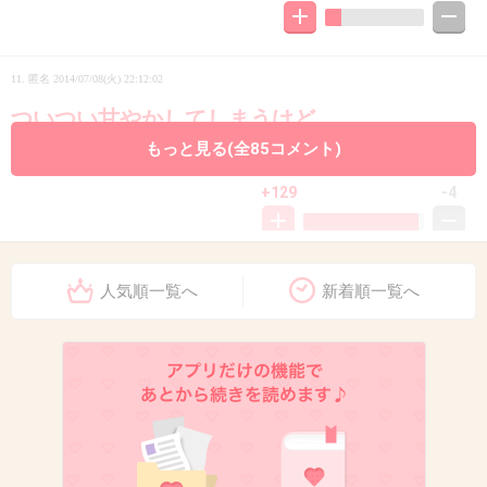
11. 匿名
2014/07/08(火) 22:12:02
ついつい甘やかしてしまうけど
本当は甘やかされたいのは私だったりする
もっと見る(全85コメント)
+129
-4
12. 匿名
2014/07/08(火) 22:12:04
人気順一覧へ
新着順一覧へ
保育園、幼稚園にいかせていますが、
本当に本当にお父さんは協力的な方が多いで
す！送り迎え、参観…etc。ご飯作れる方も多い
みたいだし、日曜の公園なんてパパいっぱいで
す。小学生のベルマークのお手伝いまでパパ登
場です。何もできないお父さんは恥ずかしい時