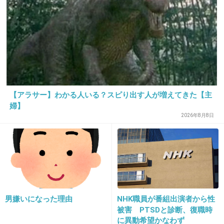
最近世の中、女に求めすぎ！
全部女がするの？協力なんて当たり前だよ！！
こんなんじゃ、結婚する気にも子供産む気にも
ならんわ…(>_<)
【アラサー】わかる人いる？スピり出す人が増えてきた【主
婦】
+295
-9
2026年8月8日
19. 匿名
2014/07/08(火) 22:13:16
イクメンって言葉がいまだにイラッとくる。
+107
-7
男嫌いになった理由
NHK職員が番組出演者から性
被害 PTSDと診断、復職時
に異動希望かなわず