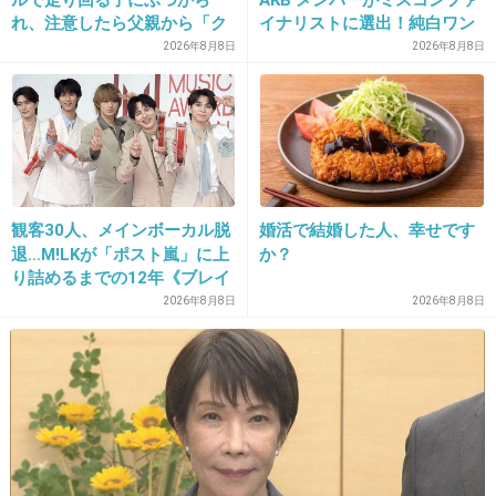
りませんけど。
れ、注意したら父親から「ク
イナリストに選出！純白ワン
ソババア」の暴言。「子ども
ピで再起へ
2026年8月8日
2026年8月8日
+46
-3
だから多めに見ろ」を強要し
てくる人物とは
31. 匿名
2014/07/08(火) 22:19:48
人によらないかな(・ω・｀)
やってあげて「ありがとう！俺も何か手伝う
観客30人、メインボーカル脱
婚活で結婚した人、幸せです
退…M!LKが「ポスト嵐」に上
か？
ね！」
り詰めるまでの12年《ブレイ
って人も居れば、
ク秘話》
2026年8月8日
2026年8月8日
やってもらうのに慣れてそれが当たり前になっ
て殿様な男も居るし。
+58
-3