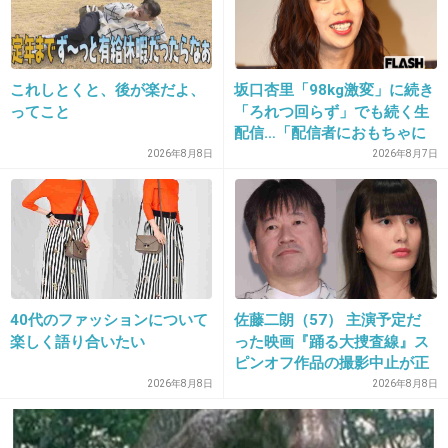
+181
-12
17. 匿名
2014/07/08(火) 22:13:04
これしとくと、後が楽だよ、
坂口杏里「98kg激変」に続き
ってこと
「ろれつ回らず」でも続く生
全部やったつもりだけど子煩悩な父親ですよ
配信…「配信者におもちゃに
（イクメンという呼び方はあまり好きじゃな
されてる」知人は懸念表明
2026年8月8日
2026年8月7日
い）
性格じゃないですかねー
+54
-6
40代のファッションについて
佐藤二朗（57） 主演予定だ
18. 匿名
2014/07/08(火) 22:13:04
楽しく語り合いたい
った映画『踊る大捜査線』ス
ピンオフ作品の撮影中止が正
結婚してくれ、子供産んでくれ、育ててくれ、
式に決定
2026年8月8日
2026年8月8日
働いてくれ、家事はもちろん完璧に？？