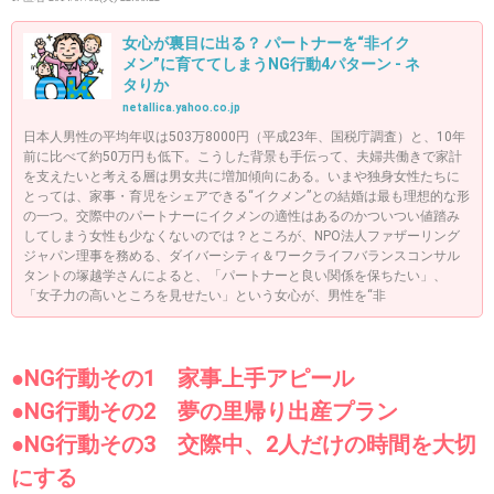
女心が裏目に出る？ パートナーを“非イク
メン”に育ててしまうNG行動4パターン - ネ
タりか
netallica.yahoo.co.jp
日本人男性の平均年収は503万8000円（平成23年、国税庁調査）と、10年
前に比べて約50万円も低下。こうした背景も手伝って、夫婦共働きで家計
を支えたいと考える層は男女共に増加傾向にある。いまや独身女性たちに
とっては、家事・育児をシェアできる“イクメン”との結婚は最も理想的な形
の一つ。交際中のパートナーにイクメンの適性はあるのかついつい値踏み
してしまう女性も少なくないのでは？ところが、NPO法人ファザーリング
ジャパン理事を務める、ダイバーシティ＆ワークライフバランスコンサル
タントの塚越学さんによると、「パートナーと良い関係を保ちたい」、
「女子力の高いところを見せたい」という女心が、男性を“非
●NG行動その1 家事上手アピール
●NG行動その2 夢の里帰り出産プラン
●NG行動その3 交際中、2人だけの時間を大切
にする