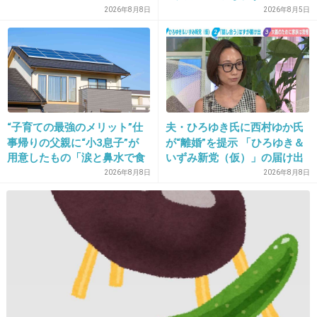
2026年8月8日
2026年8月5日
20. 匿名
2014/07/08(火) 22:13:57
女に求めすぎ！という女はそれ以上に男に求めてる
だから売れ残る
+16
-51
“子育ての最強のメリット”仕
夫・ひろゆき氏に西村ゆか氏
21. 匿名
2014/07/08(火) 22:14:38
事帰りの父親に“小3息子”が
が“離婚”を提示 「ひろゆき＆
まぁ、共働きなら旦那だって家事と育児もやっ
用意したもの「涙と鼻水で食
いずみ新党（仮）」の届け出
べれない」「震える」の声
を知らされず激怒「信頼関係
2026年8月8日
2026年8月8日
て当たり前だよね。
が保てない状態で夫婦を続け
共働きのくせに女に任せてる旦那の脳内は一体
るのは無理」
どうなってるのか…
+241
-1
22. 匿名
2014/07/08(火) 22:15:31