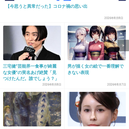
ってどういうこと？
【今思うと異常だった】コロナ禍の思い出
大切に出来ない人と結婚なんてしたくないんで
2026年8月8日
すけど。
+152
-4
15. 匿名
2014/07/08(火) 22:12:59
>あえて対等に「今日はどっちが料理する？」
三宅健”芸能界一食事が綺麗
男が描く女の絵で一番理解で
な女優”の実名あげ絶賛「見
きない表現
と聞いて刷り込んで行くと良い…
つけたんだ。誰でしょう？」
2026年8月8日
2026年8月7日
たしかに、私これやるからあなたはこれやって
ね〜と毎回言ってたら、それが自分の当番だと
認識してやるようになった。私はこれできな
い！と主張してると本当にそこは自発的にやっ
てくれたり