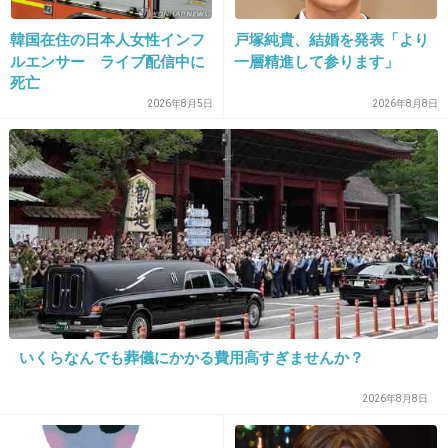
イクメン（）になって欲しかったらしたてに出
るほうが楽
韓国在住の日本人女性インフ
戸塚純貴、結婚を発表「より
ルエンサー ライブ配信中に
一層精進して参ります」
手伝ってもらって当たり前、というより、
死亡
こんなことまで手伝ってくれてありがとう！と
2026年8月5日
2026年8月8日
+26
-11
25. 匿名
2014/07/08(火) 22:16:36
そもそも旦那の育児に期待してない・・・
+75
-7
いくらなんでも葬儀にかかる費用高すぎませんか？
26. 匿名
2014/07/08(火) 22:17:39
2026年8月8日
男性は仕事が本業ですから
+10
-44