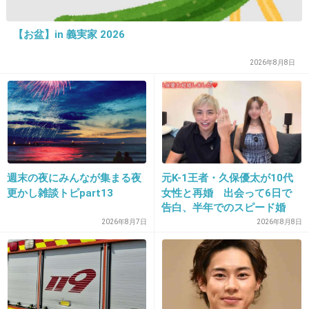
なんか男のコメント混じってない？？
【お盆】in 義実家 2026
+64
-5
2026年8月8日
23. 匿名
2014/07/08(火) 22:16:07
里帰りはしなかったな～
自宅出産して、出産するとき背もたれになって
もらったりしたよ。１ヶ月ぐらいはイクメン？
週末の夜にみんなが集まる夜
元K-1王者・久保優太が10代
っていうか、やらざる終えないって感じだった
更かし雑談トピpart13
女性と再婚 出会って6日で
(笑)
告白、半年でのスピード婚
2026年8月7日
2026年8月8日
+21
-4
24. 匿名
2014/07/08(火) 22:16:12