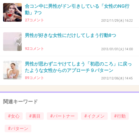
てね！」と言って順番こにしてました。
合コン中に男性がドン引きしている「女性のNG行
動」7つ
こっちがやって当たり前だと思われると、後で
27コメント
2012/11/29(木) 16:22
その認識を覆すのは至難の業です。
男性が好きな女性にだけしてしまう行動8つ
+62
-2
92コメント
2013/01/01(火) 14:00
37. 匿名
2014/07/08(火) 22:28:22
男性が思わずニヤけてしまう「初恋のころ」に戻っ
たような女性からのアプローチ９パターン
何も意識していなかったけど、たっぷり育児も
89コメント
2012/12/06(木) 14:45
家事もしてくれます。
両親が亭主関白で、父が家事を全くしない人だ
関連キーワード
ったので私の仕事中に夫が家事をしてくれてい
#女心
#裏目
#パートナー
#イクメン
#行動
るのは新婚当初申し訳なく感じていましたが、
子供ができてから本当に助かっています！！
#パターン