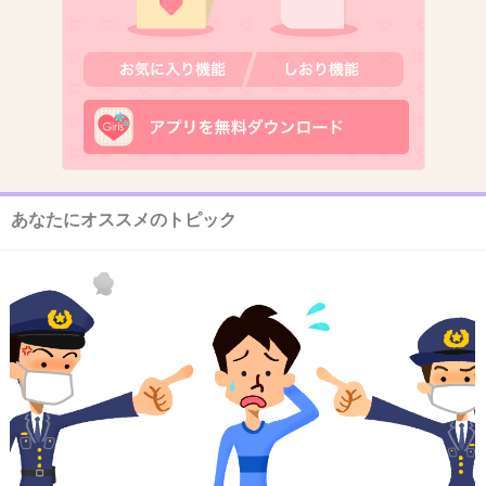
代です。逆に女が女らしい優しさみたいなもの
を忘れて行きそうで…強くて、稼げて、一人で
大丈夫！みたいな…笑。この記事みたいなお母
さん、私はすきですよ(((o(*ﾟ▽ﾟ*)o)))
+243
-6
あなたにオススメのトピック
13. 匿名
2014/07/08(火) 22:12:11
しすぎなきゃいいだけでしょ？
+17
-8
14. 匿名
2014/07/08(火) 22:12:57
交際中、二人だけの時間を大切にするのがダメ