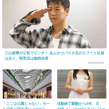
だからという意識はぬぐえないんじゃないかな
二人の子供だとしてもよ、何百年も根付いてる
日本の男の認識は簡単にかわらないかも
+87
-11
29. 匿名
2014/07/08(火) 22:19:29
三山凌輝が公私でピンチ！ あんかけパスタ店のエリート社員
私は旦那の役回りは補助でいいけどな。
は去り、割烹店は臨時休業
対等に文句つけられたりしたら、それこそスト
2026年8月8日
レス！
+31
-11
30. 匿名
2014/07/08(火) 22:19:40
「ここは公園じゃない」モー
活動終了騒動から5年、元
里帰りしなかったけど、旦那は家事育児一切や
ルで走り回る子にぶつから
AKB メンバーがミスコンファ