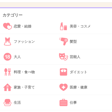
結局妻側の努力じゃなくて夫の性格の違いじゃ
ないかと思うけどな…
カテゴリー
+32
-4
恋愛・結婚
美容・コスメ
ファッション
髪型
38. 匿名
2014/07/08(火) 22:33:35
別にイクメンになってくれだなんて思わない。
大人
芸能人
ただ子供に「お父さんはスゴイよ。カッコイイ
よ」褒めまくると
料理・食べ物
ダイエット
お父さん子になり、勝手にイクメンになってく
れる。
家族・子育て
医療・健康
お父さんを尊敬してる子供は邪険にしないでし
ょー？
生活
仕事
+42
-7