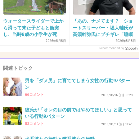
が、ワガママで何もしないのが多い。
その妻も、旦那の前では何も言わないのに、影
ウォータースライダーで上か
「あの、ナメてます？」ショ
で文句や悩み相談してる。
ら滑って来た子どもと衝突
ートスリーパー・堀大輔氏が
強気でちゃんと主張するタイプの奥さんの方
し、当時8歳の小学生が死
高須幹弥氏にブチギレ「睡眠
亡 イベントの引率責任者の
不足の人＝キレやすい」SNS
2026年8月8日
2026年8月8日
が、旦那をちゃんとコントロールできてる感じ
町職員を「減給」の懲戒処
で物議
Recommended by
する。
分 児童の両親は「軽過ぎ
る」「全く納得できない」
+105
-4
島根県邑南町
関連トピック
男を「ダメ男」に育ててしまう女性の行動9パター
ン
34. 匿名
2014/07/08(火) 22:23:44
66コメント
2013/06/02(日) 15:28
共働きして、家事して、育児して。
彼氏が「オレの目の前ではやめてほしい」と思って
女はほんとすごい！
いる行動9パターン
男はいったい何してるの？
53コメント
2013/01/14(月) 13:41
え？仕事だけ？(笑)