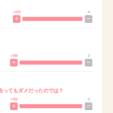
+270
-0
+356
-2
合ってもダメだったのでは？
+352
-2