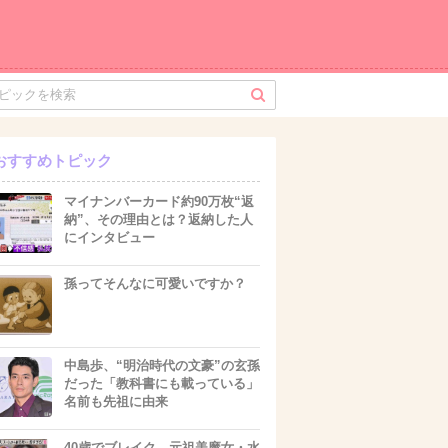
おすすめトピック
マイナンバーカード約90万枚“返
納”、その理由とは？返納した人
にインタビュー
孫ってそんなに可愛いですか？
中島歩、“明治時代の文豪”の玄孫
だった「教科書にも載っている」
名前も先祖に由来
40歳でブレイク 元祖美魔女・水