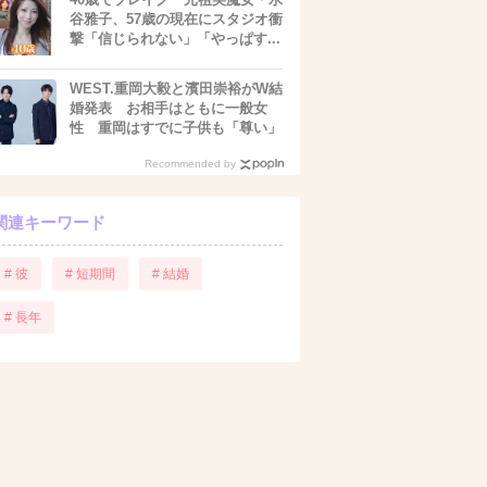
谷雅子、57歳の現在にスタジオ衝
撃「信じられない」「やっぱす...
WEST.重岡大毅と濱田崇裕がW結
婚発表 お相手はともに一般女
性 重岡はすでに子供も「尊い」
Recommended by
関連キーワード
# 彼
# 短期間
# 結婚
# 長年