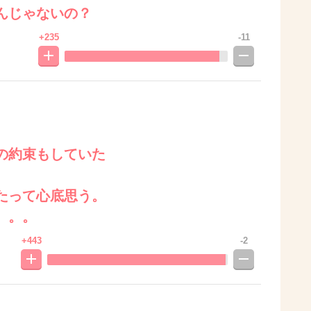
んじゃないの？
+235
-11
の約束もしていた
たって心底思う。
。。。
+443
-2