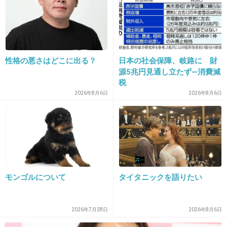
15. 匿名
2018/01/08(月) 09:33:56
いまさら？ってネタ多いな
+27
-24
性格の悪さはどこに出る？
日本の社会保障、岐路に 財
源5兆円見通し立たず―消費減
税
2026年8月6日
2026年8月6日
16. 匿名
2018/01/08(月) 09:33:46
モンゴルについて
タイタニックを語りたい
クチャラーも嫌だなぁ
+865
-7
2026年7月28日
2026年8月6日