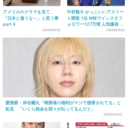
別に自由だけど
やっぱり見てて不快になるのよねー不思議と
アメリカのドラマを見て、
中村敬斗 かっこいいアスリー
「日本と違うな～」と思う事
ト調査 1位 W杯でインスタフ
+834
-26
part 4
ォロワー127万増 人気爆発 …
2位 高橋藍 3位 大谷翔平
2026年8月6日
2026年8月6日
13. 匿名
2018/01/08(月) 09:33:27
桑マンに勝てる人はいないと思う。
+474
-7
14. 匿名
2018/01/08(月) 09:33:30
高畑、倉木よりも酷いのいるよ
愛煙家・岸谷蘭丸「喫煙者の権利がマジで侵害されてる」と
私見 「いくら税金を我々が払ってるんだと」
+659
-12
2026年8月6日