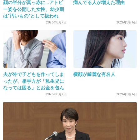
顔の半分が真っ赤に…アトピ
病んでる人が増えた理由
30. 匿名
2018/01/08(月) 09:35:28
ー姿を公開した女性、幼少期
>>20
は“汚いもの”として扱われ
「人に触れる行為に罪悪感を
鶴瓶さんと土田晃之の持ち方、気になりますよ
2026年8月7日
2026年8月6日
持っていた」
ね。
同じ系統。
+470
-12
夫が外で子どもを作ってしま
横顔が綺麗な有名人
ったが、相手方が「私生児に
31. 匿名
2018/01/08(月) 09:35:57
なっては困る」とお金を包ん
>>17
で頭を下げに来ても応じず、
2026年8月7日
2026年8月6日
気になりますよ。
晩年まで離婚に応じなかった
親戚の話→「一生復讐にな
お箸の持ち方って大事ですよ。
る」「これ本人幸せなの？」
+725
-37