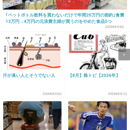
+909
-7
｢ペットボトル飲料を買わないだけで年間20万円の節約｣食費
13万円→4万円の元浪費主婦が買うのをやめた食品5つ
2026年8月6日
11. 匿名
2018/01/08(月) 09:33:26
坂上忍
他人の粗探しして怒鳴るくせに箸もまともに使
えないとは…
汗が臭い人とそうでない人
【8月】株トピ【2026年】
子役に演技指導する前に箸の使い方教えてもら
えば？
2026年8月6日
2026年8月1日
+1554
-16
12. 匿名
2018/01/08(月) 09:33:48