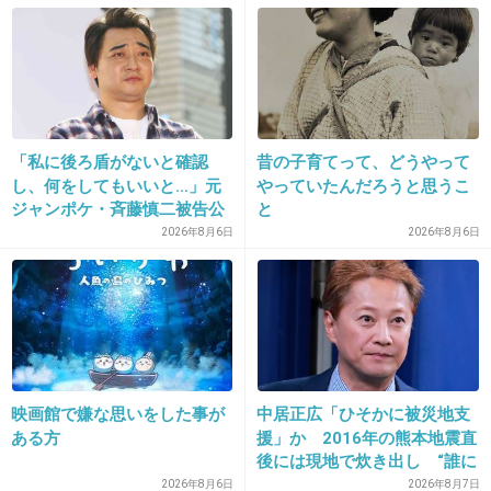
出典：livedoor.blogimg.jp
+2126
-10
26. 匿名
2018/01/08(月) 09:34:55
「私に後ろ盾がないと確認
昔の子育てって、どうやって
し、何をしてもいいと…」元
やっていたんだろうと思うこ
YOSHIKIもGacktも生まれは庶民のくせに無理
ジャンポケ・斉藤慎二被告公
と
すんなよ
判で被害者女性証言
2026年8月6日
2026年8月6日
+1249
-106
27. 匿名
2018/01/08(月) 09:34:55
お箸と言えばクワマン！
映画館で嫌な思いをした事が
中居正広「ひそかに被災地支
ある方
援」か 2016年の熊本地震直
後には現地で炊き出し “誰に
+1797
-7
も知られなくて良い”と、むし
2026年8月6日
2026年8月7日