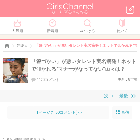
人気順
新着順
みつける
使い方
芸能人
「箸づかい」が悪いタレント実名摘発！ネットで叩かれる"マ
「箸づかい」が悪いタレント実名摘発！ネット
で叩かれる"マナーがなってない"面々は？
1126コメント
更新：8年前
次
最後
1ページ(1-50コメント)
画像
1. 匿名
2018/01/08(月) 09:30:32