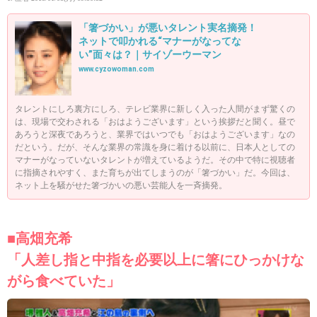
「箸づかい」が悪いタレント実名摘発！
ネットで叩かれる“マナーがなってな
い”面々は？｜サイゾーウーマン
www.cyzowoman.com
タレントにしろ裏方にしろ、テレビ業界に新しく入った人間がまず驚くの
は、現場で交わされる「おはようございます」という挨拶だと聞く。昼で
あろうと深夜であろうと、業界ではいつでも「おはようございます」なの
だという。だが、そんな業界の常識を身に着ける以前に、日本人としての
マナーがなっていないタレントが増えているようだ。その中で特に視聴者
に指摘されやすく、また育ちが出てしまうのが「箸づかい」だ。今回は、
ネット上を騒がせた箸づかいの悪い芸能人を一斉摘発。
■高畑充希
「人差し指と中指を必要以上に箸にひっかけな
がら食べていた」