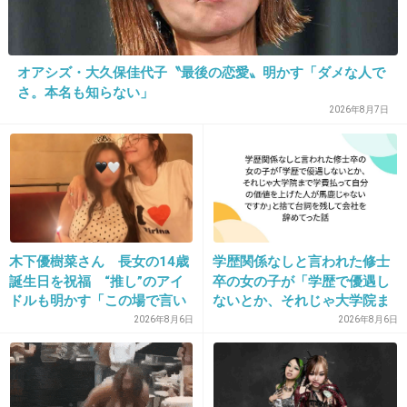
みっともない！
オアシズ・大久保佳代子〝最後の恋愛〟明かす「ダメな人で
+1826
-104
さ。本名も知らない」
2026年8月7日
23. 匿名
2018/01/08(月) 09:35:02
＞「木下優樹菜です。箸づかいが悪いのは言わ
ずもがなですが、唇を閉じずに食べるのでクチ
ャクチャという音が耳障り。さらには、箸を持
木下優樹菜さん 長女の14歳
学歴関係なしと言われた修士
つ右肘を極端に上げて食べるのです。料理本を
誕生日を祝福 “推し”のアイ
卒の女の子が「学歴で優遇し
出したり料理イベントにも呼ばれている彼女で
ドルも明かす「この場で言い
ないとか、それじゃ大学院ま
すが、それ以前の問題でまったく話になりませ
ますね」
で学費払って自分の価値を上
2026年8月6日
2026年8月6日
げた人が馬鹿じゃないです
ん」（同）
か」と捨て台詞を残し会社を
辞めてった
優樹菜ひどいなｗ