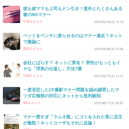
+731
-3
彼も彼ママも上司もドン引き！意外とたくさんある
箸のNGマナー
118コメント
2014/02/24(月) 12:16
37. 匿名
2018/01/08(月) 09:37:19
ペットをベンチに座らせるのはマナー違反？ネット
桑マンも北川景子もとっくに直してるよ
で激論に
202コメント
2014/04/09(水) 13:06
+439
-60
会社にばらす？ ネットに実名？ 男性がもっともイ
ヤな「浮気の仕返し」方法7選
38. 匿名
2018/01/08(月) 09:37:33
123コメント
2015/02/17(火) 12:11
高畑充希はお箸の持ち方だけじゃなくて全体的
一度否定したCF撮影マナー問題を認め謝罪したマ
に食べ方がきれいじゃない感じ
ツダ広報部の対応にネットから批判殺到
前から指摘されてるんだから、きちんとした食
58コメント
2015/08/17(月) 03:07
事のマナーを身に着けるまで食事するロケとか
マナー悪すぎ「ラムネ瓶」にゴミを入れた客に店主
断ればいいのに
が激怒！ネットユーザもそれに反論！