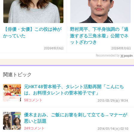
る子がいたね。
単に育ちの悪さが露呈しているだけなのに、あ
れで目立つとでも思ってか。
【俳優・女優】この役は神が
野村周平、下半身強調の「過
かっていた
激すぎる三角水着」公開でネ
+444
-10
ットざわつき
2026年8月6日
2026年8月6日
Recommended by
35. 匿名
2018/01/08(月) 09:36:34
食べ方が汚い人が食レポとかやるのはやめて欲
関連トピック
しいよね。昼飯夕飯の時間帯は特に。
元HKT48菅本裕子、タレント活動再開「こんにち
+716
-8
は、お料理タレントの菅本裕子です」
58コメント
2013/03/29(金) 18:34
優木まおみ、ご飯にお箸を刺して立てる→マナーが
36. 匿名
2018/01/08(月) 09:37:11
悪いと話題
クチャラーはほんと無理
249コメント
2014/01/14(火) 02:10