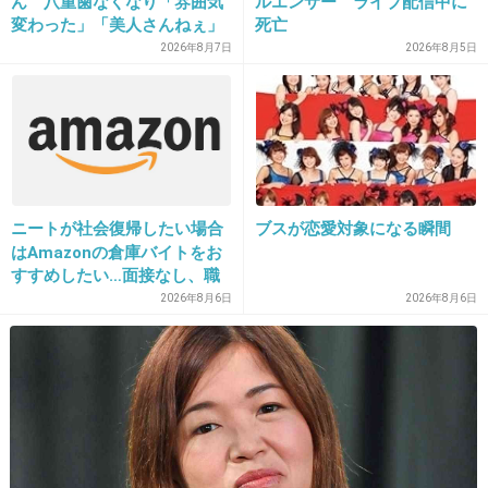
ん 八重歯なくなり「雰囲気
ルエンサー ライブ配信中に
変わった」「美人さんねぇ」
死亡
20. 匿名
2018/01/08(月) 09:34:23
「歯列矯正してるんや」
2026年8月7日
2026年8月5日
私、笑福亭鶴瓶の持ち方が苦手。
+235
-16
21. 匿名
2018/01/08(月) 09:34:14
ニートが社会復帰したい場合
ブスが恋愛対象になる瞬間
優木さん、日本人じゃないから納得、行儀が悪
はAmazonの倉庫バイトをお
すすめしたい…面接なし、職
い
場は綺麗、ドリンクバー無料
2026年8月6日
2026年8月6日
→賛否両論、場所によって全
然違う「コンビニバイトの方
出典：up-origin.gc-img.net
がマシ」との声も
+3321
-33
22. 匿名
2018/01/08(月) 09:35:08