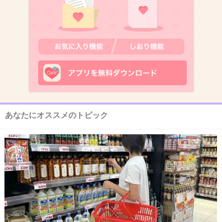
8. 匿名
2018/01/08(月) 09:33:05
箸づかいも気になるけど食べ方も気になる。
北川景子の食べ方を見たときにビックリした。
+1323
-15
あなたにオススメのトピック
9. 匿名
2018/01/08(月) 09:33:31
やっぱり桑マンかなぁ…
+572
-10
10. 匿名
2018/01/08(月) 09:33:17
三冠王が母親ってヤバくないw