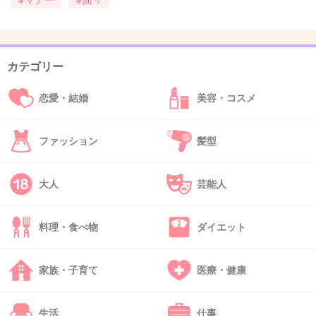
#マナー
#面々
39. 匿名
2018/01/08(月) 09:37:34
芸能人は一般人と違って、公共の電波で色々な
部分を晒されるから大変だね
カテゴリー
普通にCMやドラマでも左利きの人とか見かけ
恋愛・結婚
美容・コスメ
るし、マナーとか余り気にしない風潮かもよ
+392
-40
ファッション
髪型
大人
芸能人
40. 匿名
2018/01/08(月) 09:37:43
手皿はマナー違反
料理・食べ物
ダイエット
出典：i.ytimg.com
家族・子育て
医療・健康
+1186
-202
生活
仕事