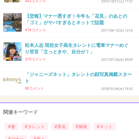
442コメント
2015/10/31(土) 11:57
「お嬢様」のはずなのに!? 高畑充希が見せ
た"みっともない試食"に視聴者が驚愕
【悲報】マナー悪すぎ！今年も「花見」のあとの
girlschannel.net
「ゴミ」がヤバすぎるとネットで話題
「お嬢様」のはずなのに!? 高畑充希が見せた"みっともない試食"に視聴者が
474コメント
驚愕 「高畑が肉料理の試食を始めると、視聴者からは『箸の持ち方が下
2017/04/12(水) 12:36
手』『すごい箸の持ち方するんだね』『事務所は箸の持ち方を矯正させた
ほうがいい』など、彼女の箸の持ち方...
松本人志 現役女子高生タレントに電車マナーめぐ
り苦言「立っときや、自分が！」
210コメント
2017/07/26(水) 00:49
「ジャニーズネット」タレントの顔写真掲載スター
出典：up.gc-img.net
ト
80コメント
2018/01/04(木) 19:35
出典：up.gc-img.net
関連キーワード
+1314
-36
#箸
#タレント
#実名
#摘発
#ネット