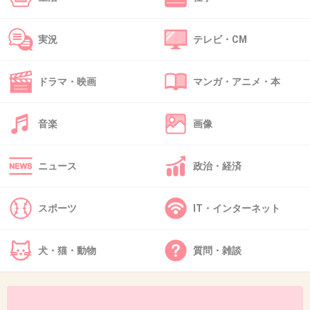
41. 匿名
2018/01/08(月) 09:38:01
実況
テレビ・CM
優樹菜は存在自体が下品だから。
+1371
-21
ドラマ・映画
マンガ・アニメ・本
音楽
画像
42. 匿名
2018/01/08(月) 09:38:20
YOSHIKIはどっちも同時に出来るってのを披露
ニュース
政治・経済
しただけなんじゃないの？普段使ってる左手の
箸の持ち方綺麗だし
スポーツ
IT・インターネット
そんなにみんな酷くないような
犬・猫・動物
質問・雑談
+1607
-46