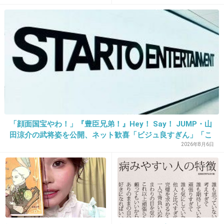
ろ強まる福祉活動への思い
28. 匿名
2018/01/08(月) 09:35:06
山P
+310
-693
29. 匿名
2018/01/08(月) 09:34:58
「顔面国宝やわ！」『豊臣兄弟！』Hey！ Say！ JUMP・山
田涼介の武将姿を公開、ネット歓喜「ビジュ良すぎん」「こ
高畑充希はドラマの時の食べ方も汚い
んな美しい秀次は初めて」
2026年8月6日
祖父母いたらしいけどみんな仕事で忙しかった
のかな
+1072
-18