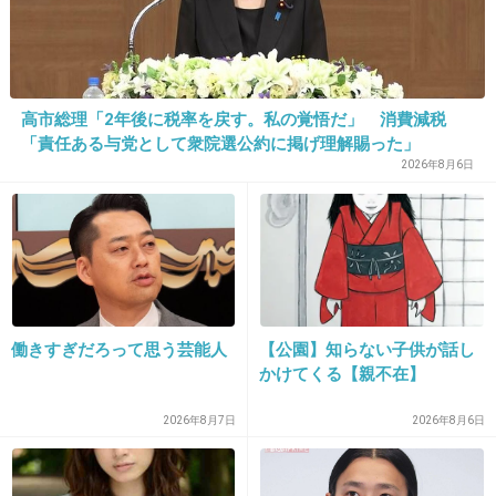
32. 匿名
2018/01/08(月) 09:36:03
木下優樹菜って食事マナーだけでなく全てにお
いてマナーがなっていない。
高市総理「2年後に税率を戻す。私の覚悟だ」 消費減税
「責任ある与党として衆院選公約に掲げ理解賜った」
+1872
-12
2026年8月6日
33. 匿名
2018/01/08(月) 09:35:30
ID:O2QiQx9iIC
箸の持ち方とクチャラーはほんと直してほしい
飯がまずくなるもん
働きすぎだろって思う芸能人
【公園】知らない子供が話し
+1021
-33
かけてくる【親不在】
2026年8月7日
2026年8月6日
34. 匿名
2018/01/08(月) 09:36:26
昭和のアイドルとか、特徴的な箸の持ち方をす