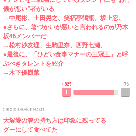
儀が悪い”者がいる
→中尾彬、土田晃之、笑福亭鶴瓶、坂上忍、
●さらに、箸づかいが悪いと言われるのが乃木
坂46メンバーだ
→松村沙友理、生駒里奈、西野七瀬、
●最後に、「ひどい食事マナーの三冠王」と呼
ぶべきタレントを紹介
→木下優樹菜
+825
-76
2. 匿名
2018/01/08(月) 09:31:52
大塚愛の箸の持ち方は印象に残ってる
グーにして食べてた