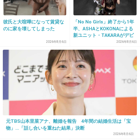
一緒に食事したくない
彼氏と大喧嘩になって賃貸な
「No No Girls」終了から1年
出典：up.gc-img.net
のに家を壊してしまった
半、ASHAとKOKONAによる
新ユニット・TAKARAがデビ
+2724
-18
ュー
2026年8月6日
2026年8月6日
24. 匿名
2018/01/08(月) 09:34:48
私も変な持ち方だったけど子供生まれてから直
した。すぐ治るのにテレビ出る人は直さないん
だね
+853
-29
元TBS山本里菜アナ、離婚を報告 4年間の結婚生活は「宝
物」…「話し合いを重ねた結果」決断
25. 匿名
2018/01/08(月) 09:35:02
2026年8月6日