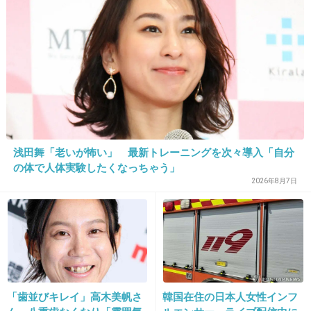
17. 匿名
2018/01/08(月) 09:34:06
他人のそんなの気になるんだ？？
+68
-166
18. 匿名
2018/01/08(月) 09:34:09
だからって実名で公表するんかいw
浅田舞「老いが怖い」 最新トレーニングを次々導入「自分
+23
-87
の体で人体実験したくなっちゃう」
2026年8月7日
19. 匿名
2018/01/08(月) 09:34:24
わろてんかに出てる兵藤
+101
-11
「歯並びキレイ」高木美帆さ
韓国在住の日本人女性インフ