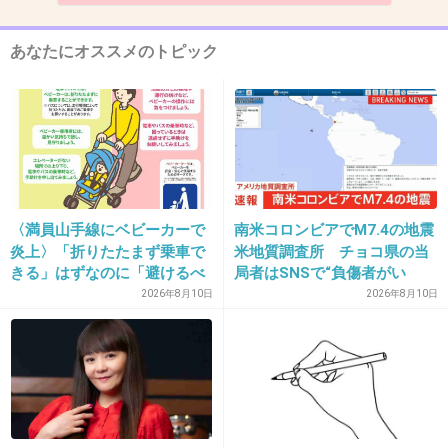
常に生徒の味方で今の日本にはこういう先生が
あなたにオススメのトピック
必要だとしみじみ思う。
+45
-10
13. 匿名
2013/03/01(金) 22:32:11
〈満員山手線にベビーカーで
南米コロンビアでM7.4の地震
私が尊敬している小学校の時の担任は、クラス
炎上〉「折りたたまず乗車で
米地質調査所 チョコ県の当
で問題が起きたりしたとき、授業全部の時間使
きる」はずなのに「避けるべ
局者はSNSで“負傷者がい
き」「みんなで守るもの」と
る”“建物にも大きな被害”
2026年8月10日
2026年8月10日
っても、クラス全員（もしくはほかのクラス全
賛否…JR東日本が示した見解
員）で徹底的に話し合いする時間を作ってくれ
た。先生は基本的に見守るスタンスで、生徒が
自分の意見を言えるようにしてくれました（何
が問題だと思うか、これからどうすればいいと