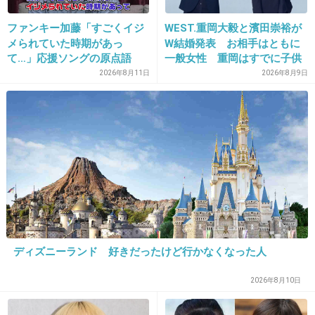
私が中学生の頃に２４～５歳くらいの若い女性
ファンキー加藤「すごくイジ
WEST.重岡大毅と濱田崇裕が
の先生が学校の新任教師として入ってきたんだ
メられていた時期があっ
W結婚発表 お相手はともに
けど、１年目で同じ学校の先生とできちゃった
て…」応援ソングの原点語
一般女性 重岡はすでに子供
る ファンモン20周年
も「尊い」
2026年8月11日
2026年8月9日
婚して退職してた。
思春期だったから嫌だったなー。
+18
-2
21. 匿名
2013/03/01(金) 22:46:30
トピ主です。
ディズニーランド 好きだったけど行かなくなった人
みなさん意見ありがとうございます。
2026年8月10日
＞＞2さん