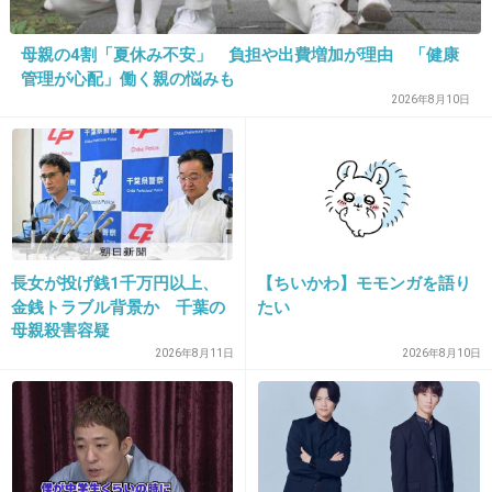
18. 匿名
2013/03/01(金) 22:43:28
母親の4割「夏休み不安」 負担や出費増加が理由 「健康
12
管理が心配」働く親の悩みも
もう時代じゃないしリアルじゃない。
2026年8月10日
新任の先生がいきなり金八だったら変だろ。
+13
-15
19. 匿名
2013/03/01(金) 22:44:05
長女が投げ銭1千万円以上、
【ちいかわ】モモンガを語り
教師と生徒という壁を作らず、(変な意味じゃなく)家族みた
金銭トラブル背景か 千葉の
たい
いな感じで、いったらいいんじゃないですかね。
母親殺害容疑
2026年8月11日
2026年8月10日
+6
-11
20. 匿名
2013/03/01(金) 22:46:15