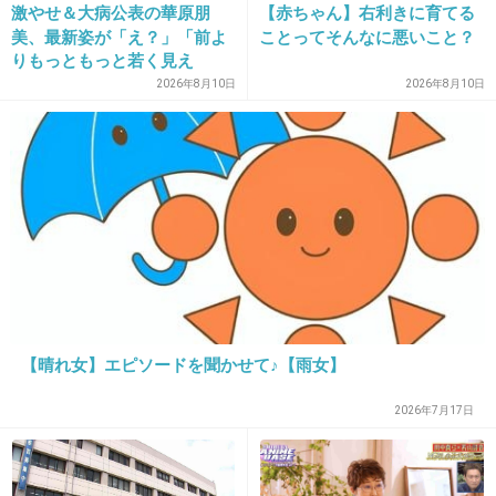
思うか）。おかげで、学年で団結していてイジ
激やせ＆大病公表の華原朋
【赤ちゃん】右利きに育てる
メなんてなかった。そんな風にしてくれてたの
美、最新姿が「え？」「前よ
ことってそんなに悪いこと？
りもっともっと若く見え
は、今までの先生の中で、その先生だけ。
る」 X仰天
2026年8月10日
2026年8月10日
個人の問題じゃなくて、クラスや同学年の問題
として考えてくれていました。
+27
-2
14. 匿名
2013/03/01(金) 22:32:31
30歳の男の先生が
【晴れ女】エピソードを聞かせて♪【雨女】
私(35歳。９歳と６歳の娘がいます)に
2026年7月17日
タメ口というかオカマっぽい口調で話すのがイ