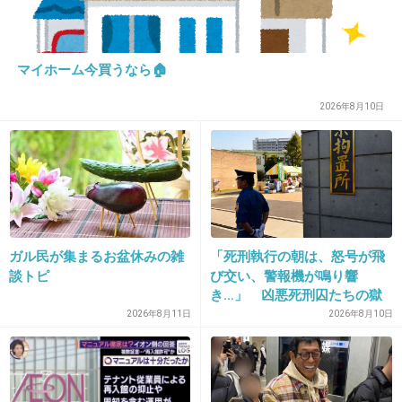
26. 匿名
2013/03/01(金) 22:54:02
マイホーム今買うなら🏠
>5
金が目当てだったら、教諭なんて絶対にしな
2026年8月10日
い。
仕事量や精神的負担を考えたら、高い給料でも
ないと思う。
定時は5時でも生徒の下校時間は6時や6時半。
毎日当たり前にその後の部活指導や会議、授業
ガル民が集まるお盆休みの雑
「死刑執行の朝は、怒号が飛
研究をしている。残業手当などあるはずもな
談トピ
び交い、警報機が鳴り響
し。
き…」 凶悪死刑囚たちの獄
中生活を、身の回りの世話を
2026年8月11日
2026年8月10日
身内に教諭がいるからわかるけど、同じ公務員
した元受刑者が明かす
ならもっといい職業があると思う。
+19
-0