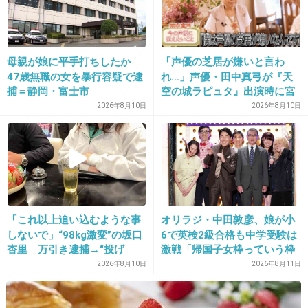
ラつきます。
オギママと違って本当に安っぽい口調でベタベ
母親が娘に平手打ちしたか
「声優の芝居が嫌いと言わ
タしています。。
47歳無職の女を暴行容疑で逮
れ…」声優・田中真弓が『天
捕＝静岡・富士市
空の城ラピュタ』出演時に宮
崎駿監督から学んだ教訓明か
2026年8月10日
2026年8月10日
まず話しかけ方が「ねえ、、ねえ、、」なのっ
す
て教師としてどうなんだろう。。
+18
-5
15. 匿名
2013/03/01(金) 22:34:31
「これ以上追い込むような事
オリラジ・中田敦彦、娘が小
しないで」“98kg激変”の坂口
6で英検2級合格も中学受験は
最近小学校の先生が保護者を訴える裁判とかあ
杏里 万引き逮捕→“投げ
激戦「帰国子女枠っていう枠
ったけど、教師ってかなり大変な職業だよなぁ
銭”暮らし→“絶縁”夜逃げの末
を猛者たちが争って。目バッ
2026年8月10日
2026年8月11日
にたどり着いた“新生活拠点”
キバキで」
+25
-1