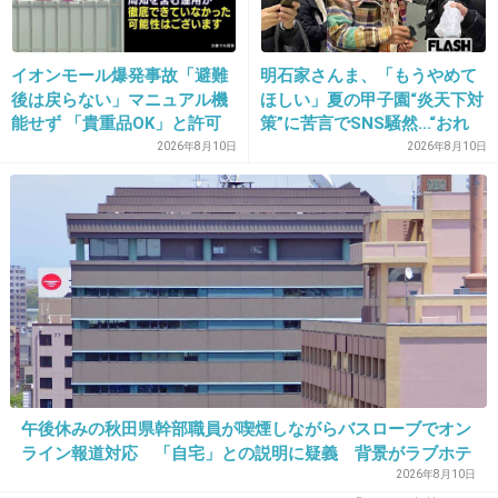
27. 匿名
2013/03/01(金) 22:54:12
イオンモール爆発事故「避難
明石家さんま、「もうやめて
後は戻らない」マニュアル機
ほしい」夏の甲子園“炎天下対
やっぱり
能せず 「貴重品OK」と許可
策”に苦言でSNS騒然…“おれ
ヒイキする先生は嫌だな。
か 現場で混乱
らの時代”持ち出し連発も問わ
2026年8月10日
2026年8月10日
れる感覚
あと
保護者の顔色うかがって
生徒のご機嫌とる先生とかも嫌。
悪いことした時は
きちんと叱り
きちんと褒められる先生はいいな。
午後休みの秋田県幹部職員が喫煙しながらバスローブでオン
ライン報道対応 「自宅」との説明に疑義 背景がラブホテ
現実には
ルの客室ような壁紙
2026年8月10日