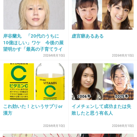
公立小中です！
どちらかはまだ分かりません。
＞＞4さん
岸谷蘭丸 「20代のうちに
虚言癖あるある
たしかに文章力はないと強く感じています。
10億ほしい」ワケ 今後の展
ご指摘ありがとうございました。
望明かす「最高の子育てライ
これから頑張ります。
フを送りたい」
2026年8月10日
2026年8月10日
+27
-2
22. 匿名
2013/03/01(金) 22:46:55
17
これ効いた！というサプリor
イメチェンして成功または失
何に憧れるの？
漢方
敗したと思う有名人
今で言う体罰のオンパレードですが？
+2
-19
2026年8月10日
2026年8月10日