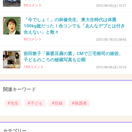
56コメント
2013/04/02(火) 13:37
その思い一つでも親への印象違うと思います。
（何で感謝しないの？と言う親もいると思いま
「今でしょ！」の林修先生、東大生時代は体重
すので、見極め大事です！）
100kg超だった！合コンでも「あんなデブとは付き
合えない」と散々
63コメント
2013/03/18(月) 00:40
教員ってほんと大変だと思います。
将来を担う子ども達を導く人です。頑張ってく
前田敦子「麻婆豆腐の素」CMで三宅裕司の娘役、
子どものころの秘蔵写真も公開
ださい。
140コメント
2013/04/03(水) 10:10
応援しています*＾ω＾*
+22
-5
関連キーワード
#先生
#子ども
#目線
#保護者
30. 匿名
2013/03/01(金) 23:01:51
マンガみたいに熱い先生は嬉しいかも！
でも思春期だとうっとうしく感じるのかな、、、
女の先生で熱いとひかれるかも？
カテゴリー