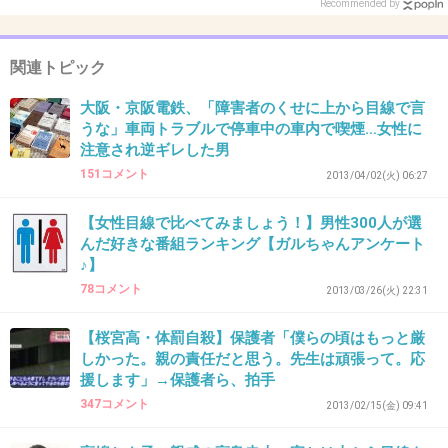
なかなかいないけどね‥
Recommended by
+30
-0
関連トピック
大阪・京阪電鉄、「障害者のくせに上から目線で言
うな」車両トラブルで停車中の車内で喫煙…女性に
28. 匿名
2013/03/01(金) 22:56:27
注意され逆ギレした男
あれこれ強制し過ぎる先生は嫌だったなあ
151コメント
2013/04/02(火) 06:27
あと偽善者ぶって外面だけ良い先生も
【女性目線で比べてみましょう！】男性300人が選
+13
-0
んだ好きな番組ランキング【ガルちゃんアンケート
♪】
78コメント
2013/03/26(火) 22:31
29. 匿名
2013/03/01(金) 22:57:45
【桜宮高・体罰自殺】保護者「僕らの頃はもっと厳
小2児童ママです。
しかった。親の責任だと思う。先生は頑張って。応
援します」→保護者ら、拍手
347コメント
2013/02/15(金) 09:41
学校に子どもを人質にとられているから、先生
に対し私が下手な言い方すれば気に障る