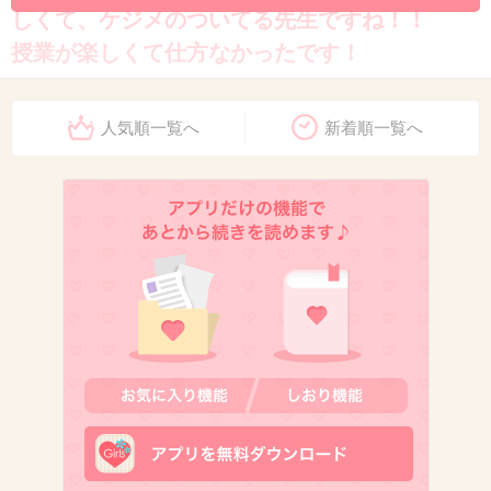
しくて、ケジメのついてる先生ですね！！
授業が楽しくて仕方なかったです！
逆に、女の先生で多かったのが、ヒイキをする
人気順一覧へ
新着順一覧へ
先生。見た目だけで話し方や態度を変える先生
は嫌いでした。
親目線だと、生徒一人一人を一生懸命見ようと
頑張ってくれてたら、安心して預けれますよ。
+60
-0
12. 匿名
2013/03/01(金) 22:31:10
絶対、こんな先生はいないだろうけど、金八先
生。