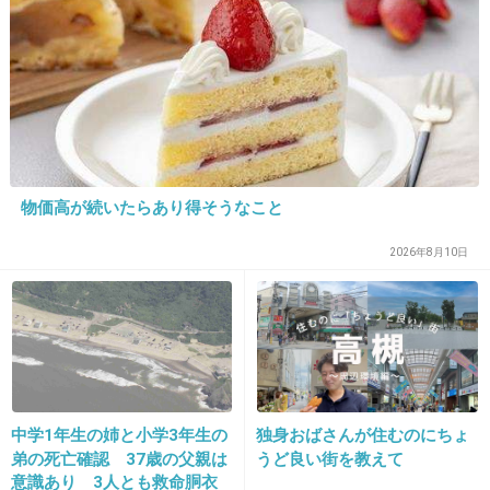
物価高が続いたらあり得そうなこと
16. 匿名
2013/03/01(金) 22:40:47
褒める時は褒める、
2026年8月10日
怒る時は怒る、
楽しむ時は一緒に楽しむ、
泣く時は一緒に泣く…
小学生の頃の担任(女)がそんな先生で大好きで
中学1年生の姉と小学3年生の
独身おばさんが住むのにちょ
した♪
弟の死亡確認 37歳の父親は
うど良い街を教えて
特に笑顔だったのが一番覚えています(^-^)
意識あり 3人とも救命胴衣