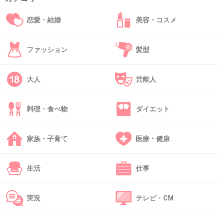
ヤンクミは熱いに入るのか？
恋愛・結婚
美容・コスメ
目に見えなくてもこころの中ではいつも熱くいてほしい
+8
-1
ファッション
髪型
大人
芸能人
31. 匿名
2013/03/01(金) 23:11:36
親野智可等先生が好きです。
料理・食べ物
ダイエット
勉強の教え方も大事だとは思いますが、人間性かな。
家族・子育て
医療・健康
芯があって信念があって、人の気持ちによりそうような。
公平性や心の広さ、こういうところで手本になって欲しい
です。
生活
仕事
+1
-0
実況
テレビ・CM