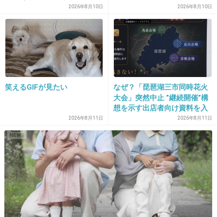
の着用なしと判明 新潟市の
2026年8月10日
2026年8月10日
角田浜海水浴場で海難事故
モンスターペアレントにももしかしたら遭遇し
てしまうかもしれませんが、
子供や親の顔色を窺わず、
素敵な先生になってください♪
笑えるGIFが見たい
なぜ？「琵琶湖三市同時花火
+29
-1
大会」突然中止 ”継続開催”構
想を示す出店者向け資料を入
手
2026年8月11日
2026年8月11日
17. 匿名
2013/03/01(金) 22:41:30
たしかに金八先生や
GTOやROOKIESのような先生は
実在しなさそうだけど憧れます！
+19
-4