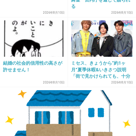
る
2026年8月10日
2026年8月10日
25. 匿名
2013/03/01(金) 22:53:08
あなたは何故先生になろうと思ったのですか？
その原点を辿れば自ずと答えは見えて来ません
か？
結婚の社会的信用性の高さが
ミセス、きょうから“約1ヶ
許せません！
月”夏季休暇&いきさつ説明
「街で見かけられても、十分
しかしこの時代によく教員になりたいと思いま
なご配慮を」事務所が呼びか
2026年8月10日
2026年8月10日
したね
け
モンペはかなり厄介だと思いますが
頑張って下さい
+21
-0