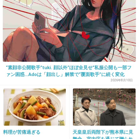
23. 匿名
2013/03/01(金) 22:51:54
>恩師のように子どもたちを学力の面だけでな
く様々な面から見てひとりひとりを認めてあげ
られるような先生になりたいです。
その気持ちをずっと持ち続けるだけで充分だと
思います。
“素顔非公開歌手”tuki. 顔以外“ほぼ全見せ”私服公開も一部フ
+22
-0
ァン困惑…Adoは「顔出し」解禁で“覆面歌手”に続く変化
2026年8月10日
24. 匿名
2013/03/01(金) 22:52:59
ドラマのようにスムーズにことが進むことはないよね、で
も子どもたちはドラマのように簡単になると思いこんでし
まっていそう
料理が苦痛過ぎる
天皇皇后両陛下が熊本県に見
+2
-3
舞金 宮内庁を通じて贈られ