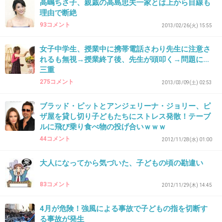
高嶋ちさ子、親戚の高島忠夫一家とは上から目線も
↓
理由で断絶
93コメント
子どもに八つ当たりする。or内申点悪く書かれ
2013/02/26(火) 15:55
る
女子中学生、授業中に携帯電話さわり先生に注意さ
れるも無視→授業終了後、先生が頭叩く→問題に…
三重
とかイヤなので、モンペと思われないように言
275コメント
2013/03/09(土) 02:53
葉を慎重に選んで連絡帳など気をつけていま
す。
ブラッド・ピットとアンジェリーナ・ジョリー、ピ
私は接客業をしているのですが、自分が言われ
ザ屋を貸し切り子どもたちにストレス発散！テーブ
ルに飛び乗り食べ物の投げ合いｗｗｗ
て嫌な物言いは絶対にしないように心がけてい
44コメント
2012/11/28(水) 01:00
ます。
大人になってから気づいた、子どもの頃の勘違い
PTA協力ありがとう、宿題見てくれてありがと
83コメント
2012/11/29(木) 14:45
う、プリントなど提出物の期限守ってくれてあ
りがとう……など、今の担任は何をするにもあ
4月が危険！強風による事故で子どもの指を切断す
る事故が発生
りがとうと親に言ってくれます。