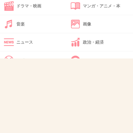
32. 匿名
2013/03/01(金) 23:16:49
ドラマ・映画
マンガ・アニメ・本
先生といえばやっぱり金八先生みたいな人が理想なのでは
ないでしょうか
音楽
画像
+4
-1
ニュース
政治・経済
33. 匿名
2013/03/01(金) 23:24:02
スポーツ
IT・インターネット
教諭って凄いですね！
嫌味じゃなく、人嫌いな私には絶対なれない職
犬・猫・動物
質問・雑談
業だから尊敬します！
私は内向的で大人しい子供だったので、先生か
ら声を掛けられる事も少なく、正直寂しかった
です。
小さいイジメも気付いてもらえないのも当たり
前だったので、誰へだてなく対応してくれる先