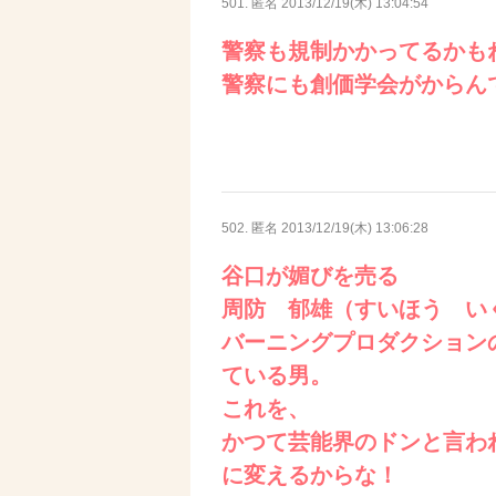
501. 匿名
2013/12/19(木) 13:04:54
警察も規制かかってるかも
警察にも創価学会がからん
502. 匿名
2013/12/19(木) 13:06:28
谷口が媚びを売る
周防 郁雄（すいほう い
バーニングプロダクション
ている男。
これを、
かつて芸能界のドンと言わ
に変えるからな！