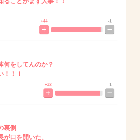
知ることがまず大事！！
+44
-1
体何をしてんのか？
い！！！
+32
-1
の裏側
長が口を開いた、