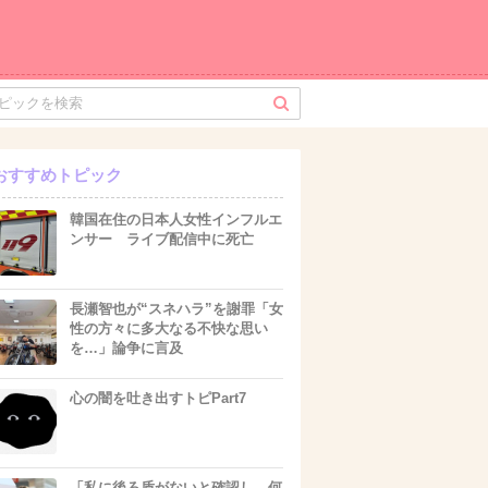
おすすめトピック
韓国在住の日本人女性インフルエ
ンサー ライブ配信中に死亡
長瀬智也が“スネハラ”を謝罪「女
性の方々に多大なる不快な思い
を…」論争に言及
心の闇を吐き出すトピPart7
「私に後ろ盾がないと確認し、何