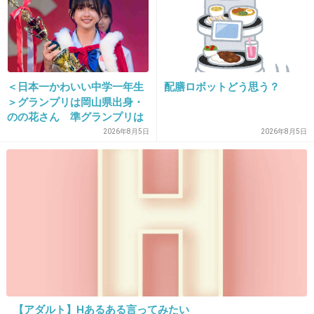
+148
-17
21. 匿名
2013/02/02(土) 14:24:41
沢尻さん
＜日本一かわいい中学一年生
配膳ロボットどう思う？
＞グランプリは岡山県出身・
+39
-15
のの花さん 準グランプリは
徳島県出身・つむぎさん
2026年8月5日
2026年8月5日
22. 匿名
2013/02/02(土) 14:25:27
ゴーリキーあやめ
+10
-69
23. 匿名
2013/02/02(土) 14:26:13
一般的な女優さんなら誰でも1位だよ
【アダルト】Hあるある言ってみたい