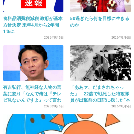
+48
-12
食料品消費税減税 政府が基本
50過ぎたら何を目標に生きる
方針決定 来年4月から2年間
のか
1％に
29. 匿名
2013/02/02(土) 14:33:41
2026年8月5日
2026年8月6日
真木よう子
色っぽすぎてＡＫＢヲタの手におえないからダ
メかｗ
+30
-7
有吉弘行、無神経な人物の言
「ああァ、だまされちゃっ
葉に怒り「なんで俺は『テレ
た」 22歳で戦死した特攻隊
30. 匿名
2013/02/02(土) 14:34:31
ビ見ないんですよ』って言わ
員が出撃前の日記に残した“本
れなきゃいけないの？ふざけ
音”
2026年8月5日
2026年8月5日
原宿でスカウトされたソフマップの子
やがって」
西田レモン(笑)