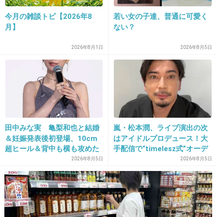
16. 匿名
2013/02/02(土) 14:18:32
今月の雑談トピ【2026年8
若い女の子達、普通に可愛く
秋元康子。
月】
ない？
先生と呼ばれている。
+7
-27
2026年8月1日
2026年8月5日
17. 匿名
2013/02/02(土) 14:19:49
このトピ…。
田中みな実 亀梨和也と結婚
嵐・松本潤、ライブ演出の次
どーでもいい！！
＆妊娠発表後初登場、10cm
はアイドルプロデュース！大
超ヒール＆背中も横も攻めた
手配信で“timelesz式”オーデ
ドレスで祝福に笑顔「ありが
ィション番組が進行中か
2026年8月5日
2026年8月5日
とうございます」おなかふっ
+129
-6
くら