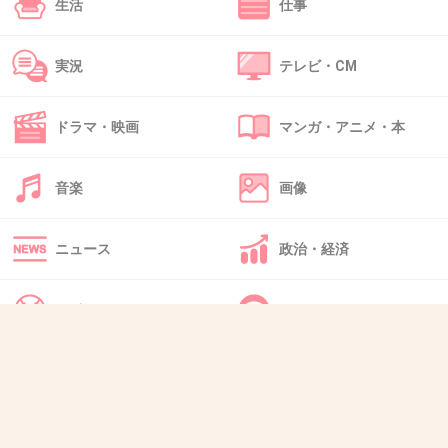
生活
仕事
+18
-2
実況
テレビ・CM
43. 匿名
2013/02/02(土) 15:12:50
沢尻エリカ様
ドラマ・映画
マンガ・アニメ・本
ほぼ完ぺきといっていい顔立ちだもん
音楽
画像
+28
-5
ニュース
政治・経済
44. 匿名
2013/02/02(土) 15:14:34
スポーツ
IT・インターネット
ま、例えばの話だよね
犬・猫・動物
質問・雑談
ヲタの傾向を考えると、自分の手の届く範囲の
チョイブスがいいと思う
だから、レモンさんなんか適任かと