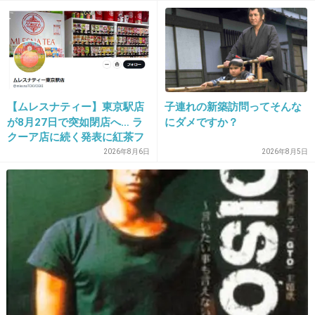
33. 匿名
2013/02/02(土) 14:41:00
>30
流石にこの子は、、、
+14
-3
【ムレスナティー】東京駅店
子連れの新築訪問ってそんな
が8月27日で突如閉店へ… ラ
にダメですか？
クーア店に続く発表に紅茶フ
ァンから「またか」「手軽に
2026年8月6日
2026年8月5日
34. 匿名
2013/02/02(土) 14:45:00
買えたのに」と嘆きの声
安室奈美恵
歌も顔もAKB全員に勝ってる
+66
-15
35. 匿名
2013/02/02(土) 14:47:40