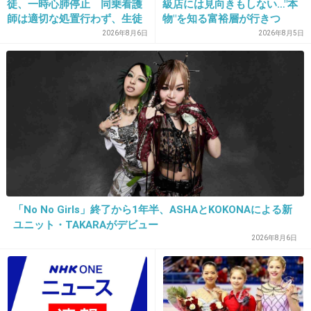
徒、一時心肺停止 同乗看護
級店には見向きもしない…"本
師は適切な処置行わず、生徒
物"を知る富裕層が行きつ
武井咲もＡＫＢよりはましでしょ
は脳障害に影響
く"究極のスシ"の正体
2026年8月6日
2026年8月5日
+52
-12
27. 匿名
2013/02/02(土) 14:31:34
道重は？
ぜったいサービスいいよ
+68
-11
「No No Girls」終了から1年半、ASHAとKOKONAによる新
ユニット・TAKARAがデビュー
2026年8月6日
28. 匿名
2013/02/02(土) 14:31:46
菅野美穂
年はちょっといってるかもしれないけど
菅野さんの方が勝つでしょ？