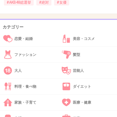
#AKB48総選挙
#絶対
#女優
41. 匿名
2013/02/02(土) 14:55:57
和田アキ子(別の力が働いて)
+15
-7
カテゴリー
恋愛・結婚
美容・コスメ
42. 匿名
2013/02/02(土) 15:00:36
まともな神経してたら
ファッション
髪型
あんなヲタにキモい声援されたり
品定めされたうえ投票されるなんて鳥肌でし
大人
芸能人
ょ、、
料理・食べ物
ダイエット
普通の女優さんたちは
国民投票ならいざ知らず
家族・子育て
医療・健康
ヲタの評価なんて気持ち悪くて辞退したいよね