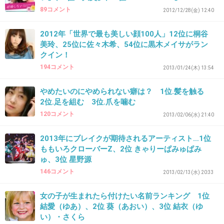
私も安室奈美恵さんは絶対一位だと思います!!
89コメント
2012/12/28(金) 12:40
2012年「世界で最も美しい顔100人」12位に桐谷
+54
-26
美玲、25位に佐々木希、54位に黒木メイサがラン
クイン！
194コメント
2013/01/24(木) 13:54
38. 匿名
2013/02/02(土) 14:53:05
やめたいのにやめられない癖は？ 1位.髪を触る
〉35
2位.足を組む 3位.爪を噛む
120コメント
確かに、ＡＫB総選挙ごときで、
2013/02/06(水) 21:40
綾瀬はるか だの
2013年にブレイクが期待されるアーティスト…1位
北川景子 だの
ももいろクローバーZ、2位 きゃりーぱみゅぱみ
ゅ、3位 星野源
石原さとみ
146コメント
2013/02/13(水) 20:33
レベルの女優が出る必要なし！
女の子が生まれたら付けたい名前ランキング 1位
３0の子で充分余裕www
結愛（ゆあ）、2位 葵（あおい）、3位 結衣（ゆ
い）・さくら