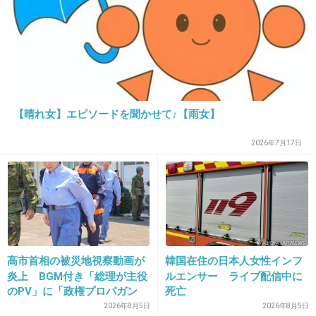
出典：livedoor.blogimg.jp
+7
-74
31. 匿名
2013/02/02(土) 14:37:57
しょこたん！！
【晴れ女】エピソードを聞かせて♪【雨女】
2026年7月17日
+165
-12
32. 匿名
2013/02/02(土) 14:39:32
顔だったらだいたいは1位
でもクオリティー高くてオタどん引き
高市首相の被災地視察動画が
韓国在住の日本人女性インフ
炎上 BGM付き「総理が主役
ルエンサー ライブ配信中に
+38
-0
のPV」に「政権プロパガン
死亡
ダ」批判
2026年8月5日
2026年8月5日