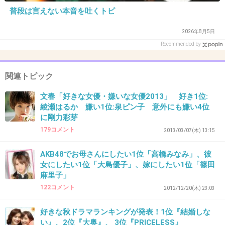
『ＡＫB総選挙にでたら一位になれる』だよね？
普段は言えない本音を吐くトピ
だったら〉30なんて、まさにドンピシャ！
2026年8月5日
ＡＫBヲタの皆さまのようなブス線にはぴったりぢゃん！
Recommended by
まぁ、この子ならクラスで１0位ではなく、３5位くらいだ
ろうけたど
関連トピック
+10
-2
文春「好きな女優・嫌いな女優2013」 好き1位:
綾瀬はるか 嫌い1位:泉ピン子 意外にも嫌い4位
に剛力彩芽
36. 匿名
2013/02/02(土) 14:49:12
179コメント
2013/03/07(木) 13:15
素敵な女優さんを、こんなのに入れてほしくな
い。
AKB48でお母さんにしたい1位「高橋みなみ」、彼
女にしたい1位「大島優子」、嫁にしたい1位「篠田
+20
-2
麻里子」
122コメント
2012/12/20(木) 23:03
好きな秋ドラマランキングが発表！1位『結婚しな
37. 匿名
2013/02/02(土) 14:51:31
い』、2位『大奥』、 3位『PRICELESS』