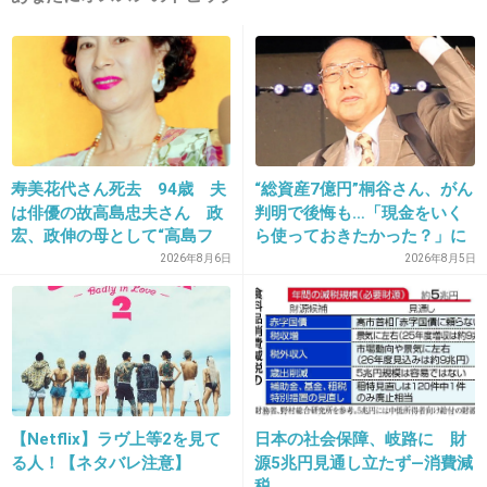
12. 匿名
2013/02/02(土) 14:16:44
なんといっても、綾瀬はるか。
あまり嫌いと言う話を聞かない。
+80
-27
寿美花代さん死去 94歳 夫
“総資産7億円”桐谷さん、がん
は俳優の故高島忠夫さん 政
判明で後悔も…「現金をいく
13. 匿名
2013/02/02(土) 14:16:54
宏、政伸の母として“高島フ
ら使っておきたかった？」に
まともな女優はエントリーしない
ァミリー”支える
まさかの回答
2026年8月6日
2026年8月5日
+96
-6
14. 匿名
2013/02/02(土) 14:17:44
吉永小百合さん。
究極の母親キャラ。
【Netflix】ラヴ上等2を見て
日本の社会保障、岐路に 財
る人！【ネタバレ注意】
源5兆円見通し立たず―消費減
+12
-26
税