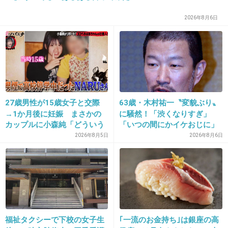
+58
-6
2026年8月6日
24. 匿名
2013/02/02(土) 14:26:53
佐々木希
+80
-15
27歳男性が15歳女子と交際
63歳・木村祐一〝変貌ぶり〟
→1か月後に妊娠 まさかの
に騒然！「渋くなりすぎ」
カップルに小森純「どういう
「いつの間にかイケおじに」
25. 匿名
2013/02/02(土) 14:28:11
事？だいぶあぶねぇよ」
の声
2026年8月5日
2026年8月6日
ゴーリキさんはオタ受けもしなさそうだから無
理そうw
+27
-9
福祉タクシーで下校の女子生
｢一流のお金持ち｣は銀座の高
26. 匿名
2013/02/02(土) 14:29:48