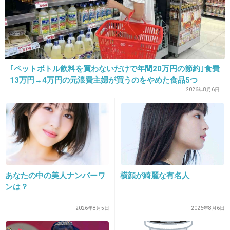
18. 匿名
2013/02/02(土) 14:22:18
そもそもAKB自体がなくなってほしい。
+67
-2
｢ペットボトル飲料を買わないだけで年間20万円の節約｣食費
13万円→4万円の元浪費主婦が買うのをやめた食品5つ
19. 匿名
2013/02/02(土) 14:22:53
2026年8月6日
志田未来ちゃん
+45
-19
あなたの中の美人ナンバーワ
横顔が綺麗な有名人
20. 匿名
2013/02/02(土) 14:24:21
ンは？
堀北真希
2026年8月5日
2026年8月6日