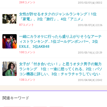
269コメント
2013/02/01(金) 00:32
だって『ＡＫB』でしょ？(笑)
>30の子で余裕の１位！！www
女性が許せるオタクのジャンルランキング！1位
「家電」、2位「旅行」、4位「アニメ」
+40
-3
87コメント
2013/03/07(木) 22:26
一緒にカラオケに行ったら盛り上がりそうなアーテ
ィストランキング…1位ゴールデンボンバー、2位
39. 匿名
2013/02/02(土) 14:54:45
EXILE、3位AKB48
壇蜜さん
100コメント
2013/03/16(土) 23:29
+8
-25
女子が「付き合いたい！」と思うオタク男子の魅力
ランキング 1位：一途に想ってくれる、2位：パソ
コン機器に詳しい、3位：チャラチャラしていない
40. 匿名
2013/02/02(土) 14:55:14
138コメント
2013/04/04(木) 20:42
浜崎あゆみなら！
+7
-29
関連キーワード