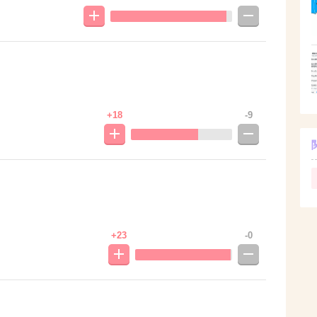
+18
-9
+23
-0