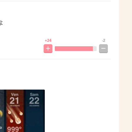
よ
+24
-2