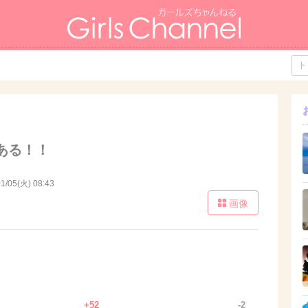
！
ある！！
1/05(火) 08:43
画像
+52
-2