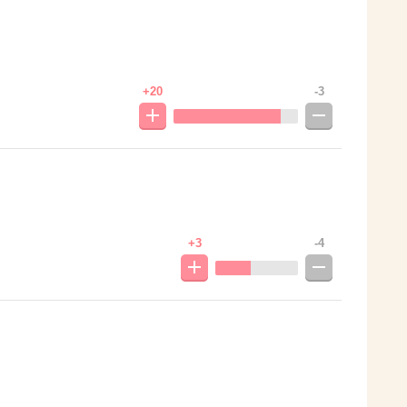
+20
-3
+3
-4