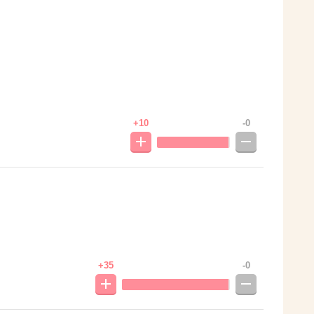
+10
-0
+35
-0