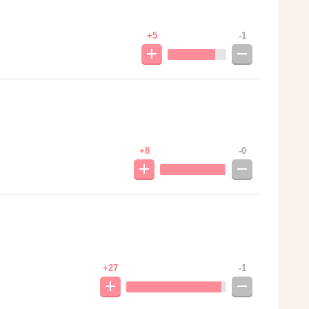
+5
-1
+8
-0
+27
-1