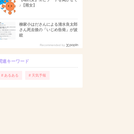
♪【雨女】
柳家小はださんによる清水良太郎
さん死去後の「いじめ告発」が波
紋
Recommended by
関連キーワード
# あるある
# 天気予報