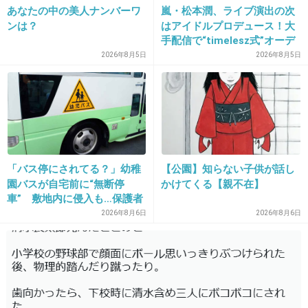
あなたの中の美人ナンバーワ
嵐・松本潤、ライブ演出の次
そのとおり(´-д-)-3
ンは？
はアイドルプロデュース！大
バーゲンの文字に群がる蛾共…
手配信で“timelesz式”オーデ
と、いつも思っております。
ィション番組が進行中か
2026年8月5日
2026年8月5日
+10
-12
38. 匿名
2015/07/15(水) 16:56:06
ほかの人が買おうと握っている服が気になる
「バス停にされてる？」幼稚
【公園】知らない子供が話し
+86
-3
園バスが自宅前に“無断停
かけてくる【親不在】
車” 敷地内に侵入も…保護者
マナーに「我慢の限界」
2026年8月6日
2026年8月6日
39. 匿名
2015/07/15(水) 16:56:42
何か買わなきゃ という衝動に駆られ 似たよう
なものを買ってしまう