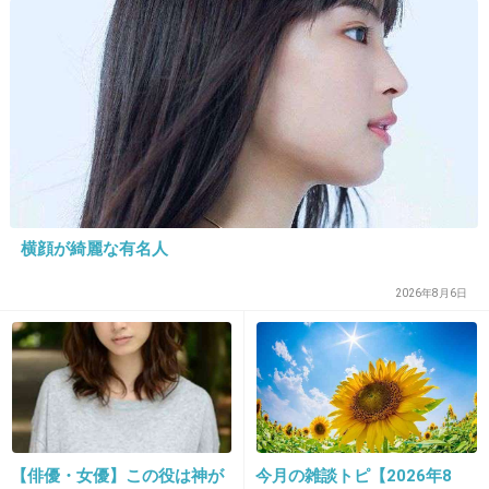
+18
-12
24. 匿名
2015/07/15(水) 16:45:47
購入動機、半額だから
結果着ないまま
横顔が綺麗な有名人
+77
-1
2026年8月6日
25. 匿名
2015/07/15(水) 16:46:07
足踏まれる
+12
-1
【俳優・女優】この役は神が
今月の雑談トピ【2026年8