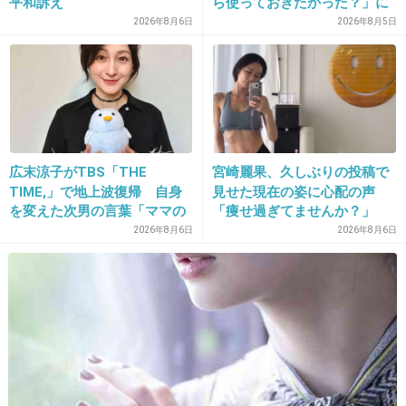
平和訴え
ら使っておきたかった？」に
14. 匿名
2015/07/15(水) 16:40:45
まさかの回答
2026年8月6日
2026年8月5日
可愛い服は割引率が低い
割引率高い服は可愛くない
+218
-1
広末涼子がTBS「THE
宮崎麗果、久しぶりの投稿で
TIME,」で地上波復帰 自身
見せた現在の姿に心配の声
を変えた次男の言葉「ママの
「痩せ過ぎてませんか？」
15. 匿名
2015/07/15(水) 16:41:04
ファンの人なら、知りたいん
2026年8月6日
2026年8月6日
結局タンスの肥やしになってしまう…
じゃないか」
+57
-1