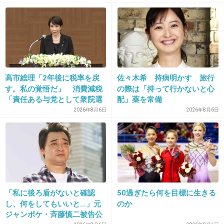
+115
-2
33. 匿名
2015/07/15(水) 16:47:47
あからさまにデザインがワンシーズン前だとわ
高市総理「2年後に税率を戻
佐々木希 持病明かす 旅行
す。私の覚悟だ」 消費減税
の際は「持って行かないと心
かっていても安さにつられて購入。
「責任ある与党として衆院選
配」薬を常備
結構ほとんど着ない。
公約に掲げ理解賜った」
2026年8月6日
2026年8月6日
+26
-3
34. 匿名
2015/07/15(水) 16:47:58
自分が定額で買った服が、かなり安くなってて
「私に後ろ盾がないと確認
50過ぎたら何を目標に生きる
損した気分になる
し、何をしてもいいと…」元
のか
ジャンポケ・斉藤慎二被告公
+108
-4