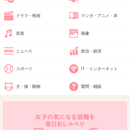
ドラマ・映画
マンガ・アニメ・本
47. 匿名
2015/07/15(水) 17:23:51
店員「ポイントカードお持ちですか？」
音楽
画像
私「あ、あります待ってください！ゴソゴ
ニュース
政治・経済
ソ・・・あれっないなー・・・ゴソゴソ・・・
あ、ありました！！」
スポーツ
IT・インターネット
店員「セール中ポイント対象外なので今日の分
犬・猫・動物
質問・雑談
ポイントつかないです^^」
は？
+85
-3