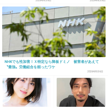
判で被害者女性証言
2026年8月6日
2026年8月6日
35. 匿名
2015/07/15(水) 16:48:19
試着室が順番待ち
+28
-2
36. 匿名
2015/07/15(水) 16:53:02
NHKでも性加害！Ｘ特定なら降板ドミノ 被害者があえて
気に入った商品でも、自分のサイズがない
〝最強〟労働組合を頼ったワケ
2026年8月6日
+73
-2
37. 匿名
2015/07/15(水) 16:54:24
29