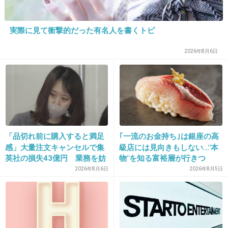
実際に見て衝撃的だった有名人を書くトピ
16. 匿名
2015/07/15(水) 16:42:22
2026年8月6日
売り切れそうだからと急いで買ったのに、数日
後にお店に行ったら同じ服が更に値段が下がっ
て売られていた。
+185
-1
「品切れ前に購入すると満足
｢一流のお金持ち｣は銀座の高
感」大量注文キャンセルで集
級店には見向きもしない…"本
17. 匿名
2015/07/15(水) 16:42:35
英社の損失43億円 業務を妨
物"を知る富裕層が行きつ
害した疑いで32歳女を逮捕
く"究極のスシ"の正体
2026年8月6日
2026年8月5日
並んでまで行きたくない
+136
-1