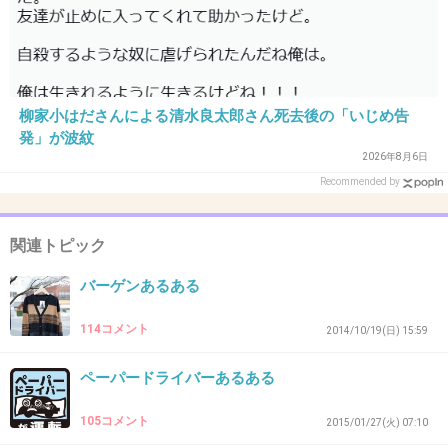
只今から一時間半額でー す とか言われると焦
ってよく考えずに買うという……
+41
-1
柳家小はださんによる清水良太郎さん死去後の「いじめ告
発」が波紋
2026年8月6日
40. 匿名
2015/07/15(水) 17:02:41
Recommended by
割引商品に紛れて、バーゲン用の安い服が混ざ
ってる
関連トピック
+20
-2
バーゲンあるある
114コメント
2014/10/19(日) 15:59
41. 匿名
2015/07/15(水) 17:04:54
ペーパードライバーあるある
午前中に30％オフで買って
105コメント
2015/01/27(火) 07:10
午後にもう一度お店の前を通ったら