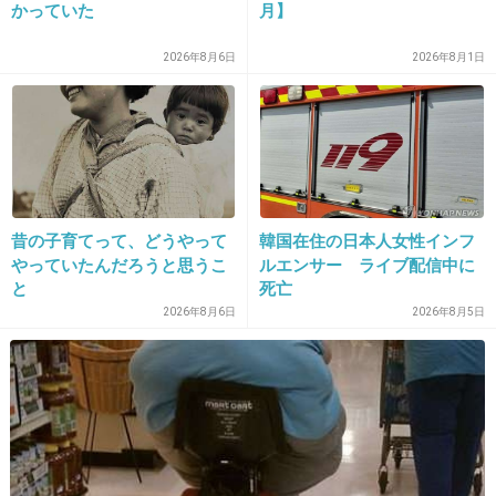
かっていた
月】
26. 匿名
2015/07/15(水) 16:46:17
2026年8月6日
2026年8月1日
別のお店で今買った商品にそっくりでもっと安
値の物を見付けてしまう。
+55
-2
昔の子育てって、どうやって
韓国在住の日本人女性インフ
27. 匿名
2015/07/15(水) 16:46:19
やっていたんだろうと思うこ
ルエンサー ライブ配信中に
と
死亡
似たような体型の人はライバル
2026年8月6日
2026年8月5日
体型が違う人は同志
+16
-5
28. 匿名
2015/07/15(水) 16:46:19