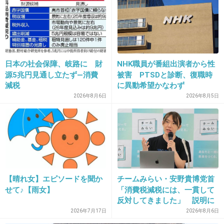
21. 匿名
2015/07/15(水) 16:45:15
元が高い服は安くなっても高くて結局買わない
日本の社会保障、岐路に 財
NHK職員が番組出演者から性
ｗ
源5兆円見通し立たず―消費
被害 PTSDと診断、復職時
減税
に異動希望かなわず
+127
-2
2026年8月6日
2026年8月5日
22. 匿名
2015/07/15(水) 16:45:27
バーゲン行って買うものは結局定価のもの
+48
-2
【晴れ女】エピソードを聞か
チームみらい・安野貴博党首
せて♪【雨女】
「消費税減税には、一貫して
反対してきました」 説明に
23. 匿名
2015/07/15(水) 16:45:32
反響
2026年7月17日
2026年8月6日
バーゲンという言い方は古い。