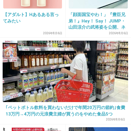
18. 匿名
2015/07/15(水) 16:43:01
【アダルト】Hあるある言っ
「顔面国宝やわ！」『豊臣兄
てみたい
弟！』Hey！ Say！ JUMP・
試着待ちからの会計待ちからのトイレ大行列
山田涼介の武将姿を公開、ネ
ット歓喜「ビジュ良すぎん」
+60
-1
2026年8月6日
2026年8月6日
「こんな美しい秀次は初め
て」
19. 匿名
2015/07/15(水) 16:44:37
プロパーで買ったものと半値でご対面
+137
-2
20. 匿名
2015/07/15(水) 16:45:05
｢ペットボトル飲料を買わないだけで年間20万円の節約｣食費
お楽しみ袋が空けられていて中身が見えてる
13万円→4万円の元浪費主婦が買うのをやめた食品5つ
2026年8月6日
+17
-2