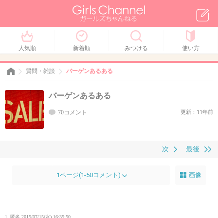
人気順
新着順
みつける
使い方
質問・雑談
バーゲンあるある
バーゲンあるある
70コメント
更新：11年前
次
最後
1ページ(1-50コメント)
画像
1. 匿名
2015/07/15(水) 16:35:50