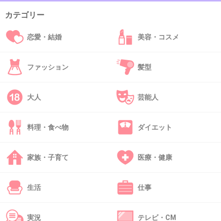
てくる。
カテゴリー
+62
-4
恋愛・結婚
美容・コスメ
ファッション
髪型
45. 匿名
2015/07/15(水) 17:17:59
んー、欲しい服ないなぁ→あ、これいい！(手に
大人
芸能人
取る)→new arrival→あっ…(ハンガーを戻す)
+88
-2
料理・食べ物
ダイエット
家族・子育て
医療・健康
46. 匿名
2015/07/15(水) 17:18:09
この間買ったものと全く色も同じものが、信じ
生活
仕事
られない値引き額で売られてる
+15
-2
実況
テレビ・CM