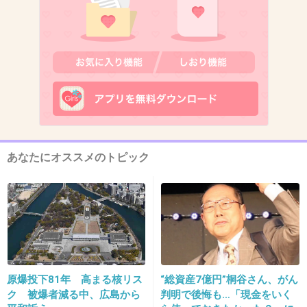
+159
-2
12. 匿名
2015/07/15(水) 16:39:09
かなり割引きされるのがワンシーズンものばか
りで
買おうか迷う
あなたにオススメのトピック
+67
-2
13. 匿名
2015/07/15(水) 16:40:18
人格が変わる
+7
-4
原爆投下81年 高まる核リス
“総資産7億円”桐谷さん、がん
ク 被爆者減る中、広島から
判明で後悔も…「現金をいく