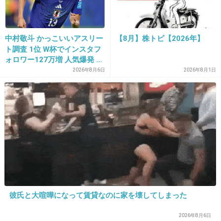
70%引き商品、実際はほぼ無い。
+238
-3
中村敬斗 かっこいいアスリー
【8月】株トピ【2026年】
ト調査 1位 W杯でインスタフ
ォロワー127万増 人気爆発 …
2位 高橋藍 3位 大谷翔平
2026年8月6日
2026年8月1日
31. 匿名
2015/07/15(水) 16:47:34
値段につられて買った服は、結局タンスの肥や
しとなる。
+23
-1
32. 匿名
2015/07/15(水) 16:47:39
夏のバーゲンに行くと何故か出ている秋物の方
彼氏と大喧嘩になって賃貸なのに家を壊してしまった
に気が取られる
2026年8月6日
冬のバーゲンも出ている春物に気を取られる