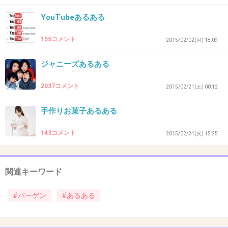
帰りはどっと疲れる。。
YouTubeあるある
+25
-2
155コメント
2015/02/02(月) 18:09
ジャニーズあるある
43. 匿名
2015/07/15(水) 17:11:47
2037コメント
2015/02/21(土) 00:12
お会計が行列すぎて買うのを諦める
手作りお菓子あるある
+23
-3
143コメント
2015/02/24(火) 15:25
44. 匿名
2015/07/15(水) 17:12:36
関連キーワード
物にもよるけど、たとえ元が高くて、saleで
7000、8000円代になってても高く感じてしま
#バーゲン
#あるある
う。
3000、4000円代なら買うのにな〜なんて欲が出