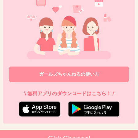
48. 匿名
2015/07/15(水) 17:30:52
いくら以上で更に◯%オフ！
とかで無理やりたいして欲しくないものも買っ
ちゃう。普通に最初欲しかったものだけ買った
ほうが安いのに、、
+28
-0
ガールズちゃんねるの使い方
\ 無料アプリのダウンロードはこちら！ /
49. 匿名
2015/07/15(水) 17:37:42
今からガウチョパンツ買うの
あり ＋