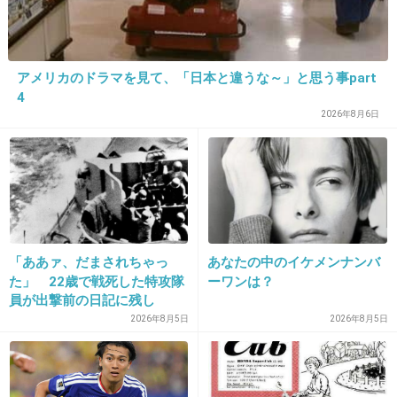
すごく安くて今買っておかなければ損をすると
思って買った後
買わないほうが得だったことに気付く
アメリカのドラマを見て、「日本と違うな～」と思う事part
+97
-1
4
2026年8月6日
29. 匿名
2015/07/15(水) 16:46:39
バーゲンで買い物中の方々は戦利品獲得に夢中なんでしょ
うが、店員はみんな豚を見ているような気持ちです、え
ぇ。
「ああァ、だまされちゃっ
あなたの中のイケメンナンバ
+18
-20
た」 22歳で戦死した特攻隊
ーワンは？
員が出撃前の日記に残し
た“本音”
2026年8月5日
2026年8月5日
30. 匿名
2015/07/15(水) 16:46:52
「MAX70%引き」