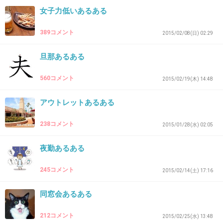
いまならタイムセールでさらに20％オフでー
女子力低いあるある
す！
389コメント
2015/02/08(日) 02:29
たった数時間での価格差はつらい
旦那あるある
+106
-2
560コメント
2015/02/19(木) 14:48
アウトレットあるある
42. 匿名
2015/07/15(水) 17:06:55
238コメント
2015/01/28(水) 02:05
買う気マンマン、戦闘モードで気合い入れて行
くも、売れ残り感満載なダサい服ばかり。
夜勤あるある
245コメント
2015/02/14(土) 17:16
意地でも何か買おうとうろちょろするけど、結
局何も買わないか、なんとなく使えそうな特に
同窓会あるある
気に入ってもない物を無理やり買う。
212コメント
2015/02/25(水) 13:48