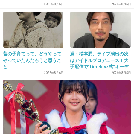
アクセサリー…10
ファンの人なら、知りたいん
2026年8月6日
2026年8月5日
じゃないか」
+0
-0
33. 匿名
2024/06/29(土) 10:38:37
昔の子育てって、どうやって
嵐・松本潤、ライブ演出の次
やっていたんだろうと思うこ
はアイドルプロデュース！大
+3
-7
と
手配信で“timelesz式”オーデ
ィション番組が進行中か
2026年8月6日
2026年8月5日
34. 匿名
2024/06/29(土) 10:40:31
ヘアケア 帽子
スキンケア 5
メイク 2
服 10
ネイル 2