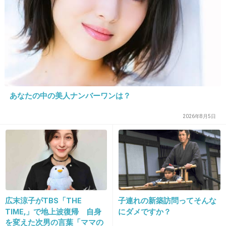
最近はこんな感じ
+0
-0
31. 匿名
2024/06/29(土) 10:34:21
スキンケア=ヘアケア>メイク>服>>>>アクセ>ネイル
あなたの中の美人ナンバーワンは？
+0
-0
2026年8月5日
32. 匿名
2024/06/29(土) 10:38:32
ヘアケア…8
スキンケア…5
メイク…3
広末涼子がTBS「THE
子連れの新築訪問ってそんな
服…5
TIME,」で地上波復帰 自身
にダメですか？
ネイル…1
を変えた次男の言葉「ママの