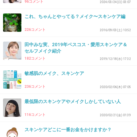
妥協してない
96コメント
2024/03/24(日) 03:07
これ、ちゃんとやってる？メイク〜スキンケア編
ネイルはゼロで他は人並み
+1
-0
226コメント
2016/09/03(土) 10:52
田中みな実、2019年ベスコス・愛用スキンケア＆
セルフメイク紹介
37. 匿名
2024/06/29(土) 10:42:47
182コメント
2019/12/18(水) 17:32
圧倒的にヘアケア
でもケアと言うより、数ヶ月に一度する縮毛矯正にお金か
敏感肌のメイク、スキンケア
けるだけ
肌も髪も爪もとにかく色々塗りたくるのが嫌いだから、気
236コメント
2020/02/06(木) 07:05
に入って買う服以外は美容にお金をかけない
最低限のスキンケアやメイクしかしていない人
+4
-0
116コメント
2020/02/21(金) 01:39
スキンケアどこに一番お金をかけますか？
38. 匿名
2024/06/29(土) 10:44:52