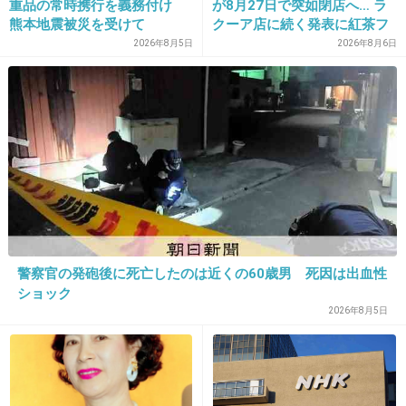
重品の常時携行を義務付け
が8月27日で突如閉店へ… ラ
熊本地震被災を受けて
クーア店に続く発表に紅茶フ
そんなにこだわりない
ァンから「またか」「手軽に
2026年8月5日
2026年8月6日
最低限で生きてます
買えたのに」と嘆きの声
+2
-1
19. 匿名
2024/06/29(土) 10:19:05
美容院代を考えたら普通はヘアケアなんだろうけど、デパ
コス沼にハマってしまってからコスメ代が圧倒的
だがここ最近はスキンケアに移ろうかと思いつつ、白髪が
出てくる前に多毛な自分の髪を寄付したいなあと考え出
警察官の発砲後に死亡したのは近くの60歳男 死因は出血性
し、髪伸ばしていてどうせ人にあげるなら綺麗な髪を渡し
ショック
たいと思い、つげ櫛買ったりシャンプー良いのにしたり
2026年8月5日
で、ヘアケアにまたお金掛かるようになった
+6
-0