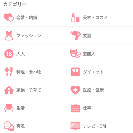
メイクの中でも眉毛は気合い入れるよー
カテゴリー
+1
-0
恋愛・結婚
美容・コスメ
ファッション
髪型
41. 匿名
2024/06/29(土) 10:50:14
ヘアケアかな
大人
芸能人
他は金額で悩むけど縮毛矯正だけは悩まない
+2
-0
料理・食べ物
ダイエット
家族・子育て
医療・健康
42. 匿名
2024/06/29(土) 10:51:30
ゼーローーー
生活
仕事
+0
-0
実況
テレビ・CM