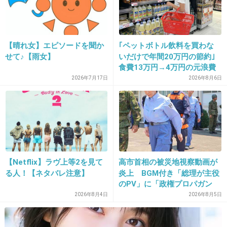
+0
-0
【晴れ女】エピソードを聞か
｢ペットボトル飲料を買わな
29. 匿名
2024/06/29(土) 10:28:33
せて♪【雨女】
いだけで年間20万円の節約｣
食費13万円→4万円の元浪費
例えばネイルサロンに毎月行くけど、やってもらうだけだ
主婦が買うのをやめた食品5
2026年7月17日
2026年8月6日
からお金はかかってるけど手間はかかってないと思って
つ
る。
これだと0？でも主の主旨とはズレるよね？
1件の返信
+3
-1
【Netflix】ラヴ上等2を見て
高市首相の被災地視察動画が
る人！【ネタバレ注意】
炎上 BGM付き「総理が主役
のPV」に「政権プロパガン
30. 匿名
2024/06/29(土) 10:28:35
ダ」批判
2026年8月4日
2026年8月5日
ヘアケア8、スキンケア7、メイク5、服5、ネイル3、アク
セサリー0