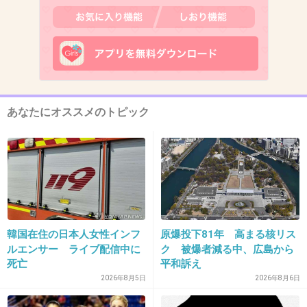
スキンケア 4
ファッション 2
アラフォーだけど白髪あるから2ヶ月に一回は白髪染めに行
く
シミがあるけど3000円くらいの化粧品でカバーしてる
主婦だからファッションは適当
あなたにオススメのトピック
1件の返信
+1
-0
14. 匿名
2024/06/29(土) 10:16:30
韓国在住の日本人女性インフ
原爆投下81年 高まる核リス
ヘアケア…10
ルエンサー ライブ配信中に
ク 被爆者減る中、広島から
スキンケア…5
死亡
平和訴え
2026年8月5日
2026年8月6日
ネイルは仕事上できない。髪の毛がバサバサだと清潔感な