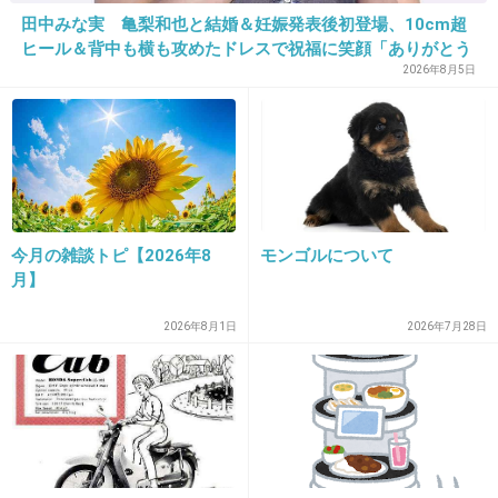
+3
-1
田中みな実 亀梨和也と結婚＆妊娠発表後初登場、10cm超
ヒール＆背中も横も攻めたドレスで祝福に笑顔「ありがとう
ございます」おなかふっくら
2026年8月5日
25. 匿名
2024/06/29(土) 10:22:34
服UNIQLOなのに意味不明に眼鏡だけハイブランドのチグハ
グ女がいたら、私です。眼鏡は体の一部
1件の返信
+4
-0
今月の雑談トピ【2026年8
モンゴルについて
月】
2026年8月1日
2026年7月28日
26. 匿名
2024/06/29(土) 10:23:51
ヘアケアに手間かけてます
メイクやファッションがいくら良くても髪パッサパサだと
台無し
+2
-0