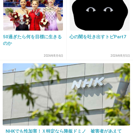
いし、艶が出るようにお手入れ頑張ってる。
+4
-1
50過ぎたら何を目標に生きる
心の闇を吐き出すトピPart7
15. 匿名
2024/06/29(土) 10:17:18
のか
>>3
2026年8月6日
2026年8月5日
答えるのめんどくさすぎる
+27
-1
NHKでも性加害！Ｘ特定なら降板ドミノ 被害者があえて