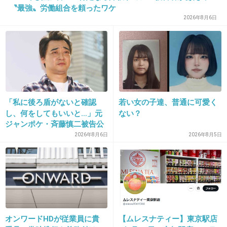
16. 匿名
2024/06/29(土) 10:17:27
〝最強〟労働組合を頼ったワケ
2026年8月6日
食に10を全振りしてる自分にはトピを開く資格
すらなかった…
+22
-0
17. 匿名
2024/06/29(土) 10:17:38
「私に後ろ盾がないと確認
若い女の子達、普通に可愛く
し、何をしてもいいと…」元
ない？
スキンケアに100
ジャンポケ・斉藤慎二被告公
判で被害者女性証言
+4
-0
2026年8月6日
2026年8月5日
18. 匿名
2024/06/29(土) 10:18:23
ヘアケアが６
スキンケアが４
残りは２くらいじゃないかな
オンワードHDが従業員に貴
【ムレスナティー】東京駅店