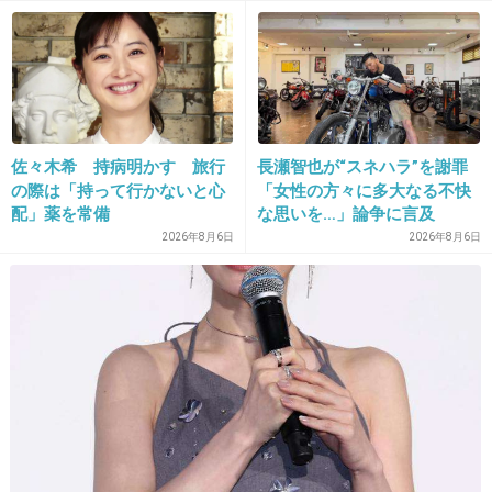
やがって」
あとはジム通いでスタイルキープかな。
着てるものシンプルでも綺麗に見える。
+0
-1
佐々木希 持病明かす 旅行
長瀬智也が“スネハラ”を謝罪
24. 匿名
2024/06/29(土) 10:21:11
の際は「持って行かないと心
「女性の方々に多大なる不快
配」薬を常備
な思いを…」論争に言及
スキンケアに「お金がかかる」（不本意）
2026年8月6日
2026年8月6日
ヘアケア・メイクは身だしなみ認識。
ネイルは清潔感保つ自信なくてむしろマメに爪切りして
る。
服や靴は手間ももお金かかっちゃってるけど楽しい。
アクセサリーは、ここ一番用みたいのしか手間もお金かけ
てないかも。
中年になったからかもだけど、なんかこんな味気なさそう
な感じになってる。