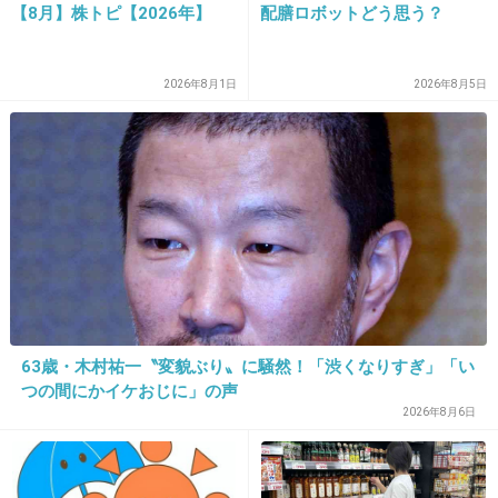
【8月】株トピ【2026年】
配膳ロボットどう思う？
27. 匿名
2024/06/29(土) 10:24:37
2026年8月1日
2026年8月5日
>>1
ヘアケアに8
+2
-0
28. 匿名
2024/06/29(土) 10:26:12
ヘアケア6
スキンケア9
メイク2
63歳・木村祐一〝変貌ぶり〟に騒然！「渋くなりすぎ」「い
服3
つの間にかイケおじに」の声
ネイル0
2026年8月6日
アクセサリー1
肌が弱いからスキンケアは無添加系使わざるを得ない･･･