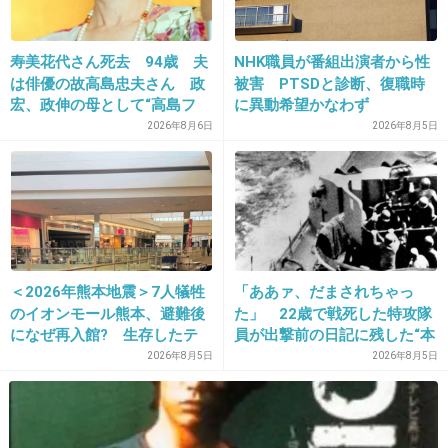
20. 匿名
2024/06/29(土) 10:19:57
>>1
寿美花代さん死去 94歳 夫
NHK職員が番組出演者から性
その顔文字5ちゃんから来たヤツじゃねぇか
は俳優の故高島忠夫さん 政
被害 PTSDと診断、復職時
宏、政伸の母として“高島フ
に異動希望かなわず
+5
-0
ァミリー”支える
2026年8月6日
2026年8月5日
21. 匿名
2024/06/29(土) 10:20:01
ヘアケア…8
スキンケア…6
メイク…2
＜2026年熊本地震＞7人犠牲
「ああァ、だまされちゃっ
服…3
のイオンモール熊本、避難後
た」 22歳で戦死した特攻隊
ネイル…0
になぜ再入館? 生存したテ
員が出撃前の日記に残した“本
アクセサリー…1
ナント従業員ら証言、浮かび
音”
2026年8月5日
2026年8月5日
仕事上あまり爪とかアクセのオシャレをしないので自然と
上がる実態
普段も質素になってしまう
+2
-0