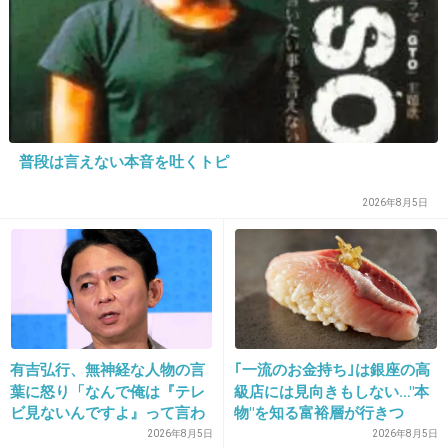
22. 匿名
2024/06/29(土) 10:20:23
>>1
6かな🤔
普段は言えない本音を吐くトピ
肌が汚いとファンデも汚い感じになるし化粧崩れもやばい…
2026年8月5日
+3
-0
23. 匿名
2024/06/29(土) 10:20:31
ヘアケア…8
スキンケア…6
有吉弘行、無神経な人物の言
｢一流のお金持ち｣は銀座の高
メイク…3
葉に怒り「なんで俺は『テレ
級店には見向きもしない…"本
服…5
ビ見ないんですよ』って言わ
物"を知る富裕層が行きつ
ネイル…10
れなきゃいけないの？ふざけ
く"究極のスシ"の正体
2026年8月5日
2026年8月5日
アクセサリー...0