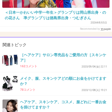
アクセサリー 2
+0
-0
＜日本一かわいい中学一年生＞グランプリは岡山県出身・の
の花さん 準グランプリは徳島県出身・つむぎさん
2026年8月5日
Recommended by
35. 匿名
2024/06/29(土) 10:40:53
優先順位的には
関連トピック
服→ヘア→メイク→爪→アクセサリー→肌
だな
［ヘアケア］サロン専売品をご愛用の方［スキンケ
ファッションとツヤ髪と化粧は完璧にしたい
ア］
爪とアクセは余裕あれば
162コメント
2020/09/04(金) 22:11
肌は生まれつき美肌
メイク、服、スキンケアどの順にお金をかけてます
+1
-0
か？
78コメント
2020/12/08(火) 19:21
36. 匿名
2024/06/29(土) 10:41:16
ヘアケア、スキンケア、コスメ、服どれに一番お金
を掛けてますか？
服が一番お金かけてるし手間というか選ぶのも時間かけて