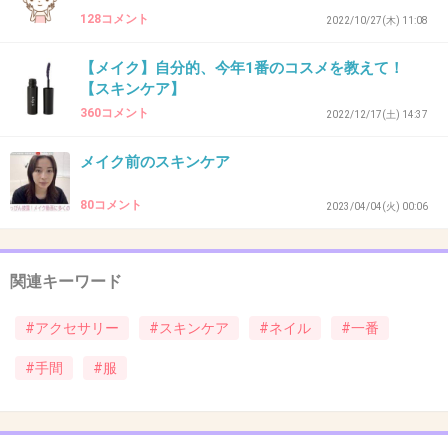
スキンケアでその次にヘア
128コメント
2022/10/27(木) 11:08
服やメイク、アクセは安く抑えてる
【メイク】自分的、今年1番のコスメを教えて！
【スキンケア】
+0
-0
360コメント
2022/12/17(土) 14:37
メイク前のスキンケア
39. 匿名
2024/06/29(土) 10:47:02
スキンケア10
80コメント
2023/04/04(火) 00:06
アクセサリー5
かな〜スキンケアに月1万かけてる
関連キーワード
+1
-0
#アクセサリー
#スキンケア
#ネイル
#一番
#手間
#服
40. 匿名
2024/06/29(土) 10:47:04
メイクだけ