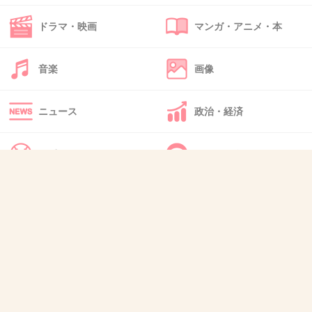
43. 匿名
2024/06/29(土) 10:56:42
お金じゃなくて手間なの？？
ドラマ・映画
マンガ・アニメ・本
アクセサリーとか手間かかることあるんかなぁと思いつつ...
音楽
画像
ヘアケア…6
スキンケア…10
メイク…8
ニュース
政治・経済
服…3
ネイル…7
スポーツ
IT・インターネット
アクセサリー…9
+0
-0
犬・猫・動物
質問・雑談
44. 匿名
2024/06/29(土) 11:02:11
スキンケア10！
+0
-0