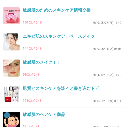
ました（泣）
敏感肌のためのスキンケア情報交換
今は、アベンヌウォーターにアトレージュの化
101コメント
2019/05/27(月) 14:40
粧水、ヒルセリンクリームを使用してます。
ニキビ肌のスキンケア、ベースメイク
正直物足りないけど、新たな製品試すのが恐
144コメント
2019/06/11(火) 08:07
怖。肌が真っ赤になってしまうのが怖いから。
敏感肌のメイク！！
沈静化するまで何日かかかるし。普通肌に戻り
たい。
56コメント
2014/12/16(火) 11:20
+27
-3
肌質とスキンケアを淡々と書き込むトピ
116コメント
2018/02/15(木) 00:33
32. 匿名
2020/01/21(火) 23:38:38
敏感肌のヘアケア商品
無印使ってましたが、最終CLINIQUEが1番良くて全てCLINIQUEです。
ムーのカラーチューナーが気になって使いましたが、テスターでは何もなかっ
たのに、使い続けると吹き出物ができて使えませんでした。泣
31コメント