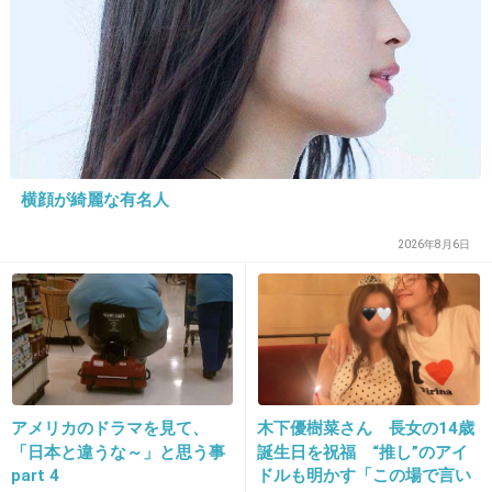
20. 匿名
2020/01/21(火) 23:24:50
敏感肌用の化粧水でもピリピリする砂漠肌
ノブ使ってるけど、現状維持しかできなくて全
然キメが整わない。
なんかいいのありますか？
横顔が綺麗な有名人
1件の返信
2026年8月6日
+37
-1
21. 匿名
2020/01/21(火) 23:25:01
昔はアクセーヌ、今はその時より貧乏になりミ
アメリカのドラマを見て、
木下優樹菜さん 長女の14歳
ノン。とりあえず痒みはなくヒリヒリしないの
「日本と違うな～」と思う事
誕生日を祝福 “推し”のアイ
で使い続けてます。
part 4
ドルも明かす「この場で言い