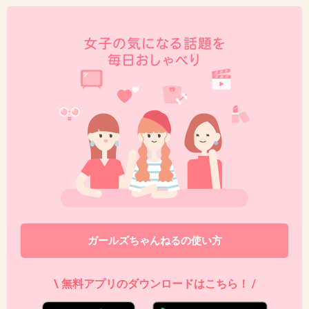
38. 匿名
2020/01/21(火) 23:43:28
石澤研究所のははぎく水おしろい使ってる人いますか？成
分がシンプルでとても気になっています。
+6
-9
39. 匿名
2020/01/21(火) 23:47:53
>>11
そこまで敏感肌でもないはずなのにキュレルは
荒れた。よくないんだと思う。
ガールズちゃんねるの使い方
1件の返信
\ 無料アプリのダウンロードはこちら！ /
+78
-21