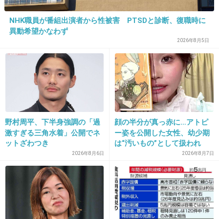
23. 匿名
2020/01/21(火) 23:29:39
NHK職員が番組出演者から性被害 PTSDと診断、復職時に
乳液やクリームはビリビリするのでジェルぬってる
異動希望かなわず
乾燥するところはワセリンをプラス
2026年8月5日
+9
-3
24. 匿名
2020/01/21(火) 23:30:21
>>1
野村周平、下半身強調の「過
顔の半分が真っ赤に…アトピ
わたし結構敏感肌で合わない化粧品多い肌だけ
激すぎる三角水着」公開でネ
ー姿を公開した女性、幼少期
ど、mimcのチーク大丈夫だったよ！
ットざわつき
は“汚いもの”として扱われ
「人に触れる行為に罪悪感を
2026年8月6日
2026年8月7日
クレンジングも不要で石鹸で落ちる。
持っていた」
1件の返信
+56
-4