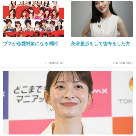
に様々な意見が集まる
1件の返信
+23
-13
ブスが恋愛対象になる瞬間
美容整形をして後悔をした方
15. 匿名
2020/01/21(火) 23:21:10
>>7
2026年8月6日
2026年8月6日
私も外資のスキンケア全部ダメだった
クリニーク使った時は腫れ上がったよ
アルコールのせいだと思う
DHCの基本のスキンケアにしたら落ち着いたの
でしばらく様子見
+97
-5