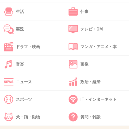
高いのがいいかな？と思ってデパコスも使った
けどファンデはよくても口紅はダメとかそんな
生活
仕事
感じだった。
ちなみにリップクリームはモアリップもダメで
実況
テレビ・CM
白色ワセリンだけ大丈夫です。笑
ドラマ・映画
マンガ・アニメ・本
2件の返信
+18
-1
音楽
画像
ニュース
政治・経済
37. 匿名
2020/01/21(火) 23:41:24
松山油脂からアテニアに移行しました。
スポーツ
IT・インターネット
ファンデはアクセーヌかインテグレート。
外資は本当に合わない率が高い…
犬・猫・動物
質問・雑談
+28
-4