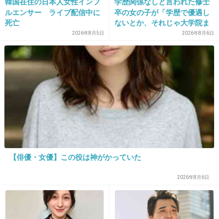
韓国在住の日本人女性インフ
学歴関係なしと言われた修士
+142
-1
ルエンサー ライブ配信中に
卒の女の子が「学歴で優遇し
死亡
ないとか、それじゃ大学院ま
で学費払って自分の価値を上
2026年8月5日
2026年8月6日
げた人が馬鹿じゃないです
17. 匿名
2020/01/21(火) 23:22:06
か」と捨て台詞を残し会社を
風呂上がり身体拭く前にこれを全身に、もちろん顔も。
辞めてった
めちゃめちゃ保湿される。
+21
-13
18. 匿名
2020/01/21(火) 23:24:17
【俳優・女優】この役は神がかっていた
10代ですが、スキンケアは極潤のヒアルロン液
のやつ使ってます！メイクは敏感肌過ぎてでき
2026年8月6日
ない....ヒリヒリしてとにかく痛い！クラスメイ
トの子とかメイクバッチリしてて羨ましい(笑)