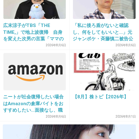
自分はリップとかビューラーしかできません。
これから、大人になったらメイク必須だと思う
し不安しかない。
広末涼子がTBS「THE
「私に後ろ盾がないと確認
TIME,」で地上波復帰 自身
し、何をしてもいいと…」元
1件の返信
を変えた次男の言葉「ママの
ジャンポケ・斉藤慎二被告公
ファンの人なら、知りたいん
判で被害者女性証言
2026年8月6日
2026年8月6日
+34
-22
じゃないか」
19. 匿名
2020/01/21(火) 23:24:34
普通に考えて白人の方が肌弱いから
白人用の使えばいいんだ！って外資使って
ニートが社会復帰したい場合
【8月】株トピ【2026年】
荒れまくった馬鹿なわたし。
はAmazonの倉庫バイトをお
すすめしたい…面接なし、職
+111
-4
場は綺麗、ドリンクバー無料
2026年8月6日
2026年8月1日
→賛否両論、場所によって全
然違う「コンビニバイトの方
がマシ」との声も