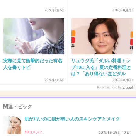
+11
-10
2026年8月6日
2026年8月7日
29. 匿名
2020/01/21(火) 23:36:57
meethって化粧水いいよ。ソンミさんが作ってる。あれ本当に感動した。
+2
-16
実際に見て衝撃的だった有名
リュウジ氏「ダルい料理トッ
人を書くトピ
プ10に入る」夏の定番料理と
は？「あり得ないほどダル
30. 匿名
2020/01/21(火) 23:37:00
い」
2026年8月6日
2026年8月6日
ベビー用を使ってます
Recommended by
+11
-8
関連トピック
肌が汚いのに肌が弱い人のスキンケアとメイク
31. 匿名
2020/01/21(火) 23:37:18
昨年より普通肌から超敏感肌に変化してしまい
60コメント
2018/12/08(土) 10:23