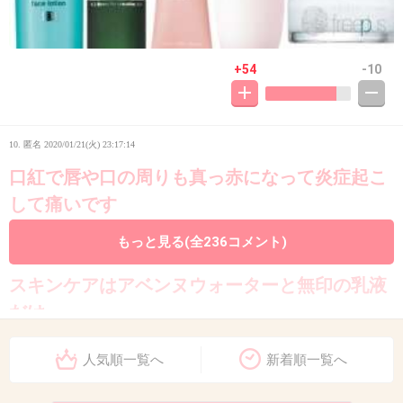
+54
-10
10. 匿名
2020/01/21(火) 23:17:14
口紅で唇や口の周りも真っ赤になって炎症起こ
して痛いです
化粧品や食べ物でも再発します
もっと見る(全236コメント)
スキンケアはアベンヌウォーターと無印の乳液
だけ
人気順一覧へ
新着順一覧へ
高価なスキンケアが家にあるのに使えなくて悲
しい