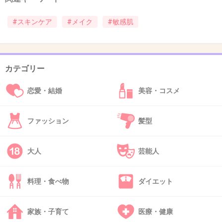
>>25
#スキンケア
#メイク
#敏感肌
私も化粧品と乳液はアルージェ！
そして私もしっとりは肌に合わない！笑。肌質
似てそうですね(^o^)
カテゴリー
化粧下地は合うのがなくて今悩んでたので、d
プロ使ってみます！
恋愛・結婚
美容・コスメ
1件の返信
ファッション
髪型
+20
-5
大人
芸能人
36. 匿名
2020/01/21(火) 23:40:54
料理・食べ物
ダイエット
口紅、いろいろ使ってるけど割とどれもダメで
教えてほしい。
家族・子育て
医療・健康