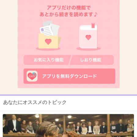
ひりひりしてつけられない
1件の返信
+52
-4
11. 匿名
2020/01/21(火) 23:17:18
敏感肌用のスキンケアが合わない
キュレルは論外…あれが敏感肌コーナーにある
の謎
あなたにオススメのトピック
4件の返信
+299
-11