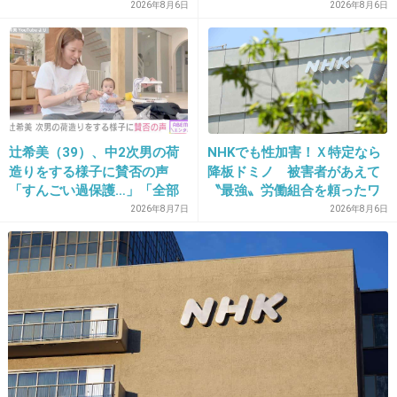
ますね」
2026年8月6日
2026年8月6日
+45
-5
22. 匿名
2020/01/21(火) 23:25:26
敏感肌ですが、リキッドファンデかクリームファンデ塗っ
てます。
辻希美（39）、中2次男の荷
NHKでも性加害！Ｘ特定なら
頬がよく痒くなるので頬にはあまり塗らず、毛穴が気にな
造りをする様子に賛否の声
降板ドミノ 被害者があえて
るTゾーンや顎だけ。
「すんごい過保護…」「全部
〝最強〟労働組合を頼ったワ
最後にルースパウダーをふわっとつけてます。
ママが準備してくれるんだ」
ケ
2026年8月7日
2026年8月6日
パウダーファンデの方が肌に優しい説ありますが、私には
このベース作りの方が合ってます。
敏感肌なのでもっと薄づきにしたいけど、そうするとTゾー
ンがテっカテカになるのが腹立つ(笑)
+8
-7