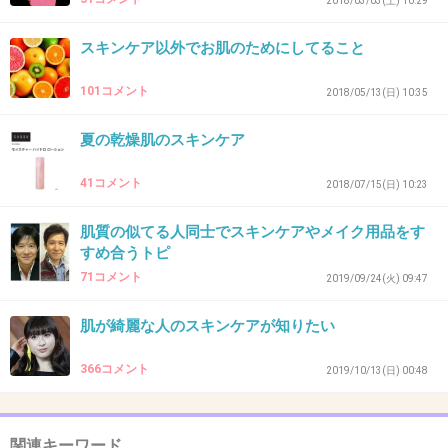
2018/03/03(土) 10:29
+8
-22
スキンケア以外でお肌のためにしてること
101コメント
2018/05/13(日) 10:35
33. 匿名
2020/01/21(火) 23:39:55
夏の乾燥肌のスキンケア
アルージェの乳液とクリーム
41コメント
+25
-3
2018/07/15(日) 10:23
肌質の似てる人同士でスキンケアやメイク用品をす
すめ合うトピ
34. 匿名
2020/01/21(火) 23:39:58
71コメント
2019/09/24(火) 09:47
リサージS
ノンアルコール、ノンパラベン
肌が綺麗な人のスキンケアが知りたい
+2
-4
366コメント
2019/10/13(日) 00:48
関連キーワード
35. 匿名
2020/01/21(火) 23:40:32