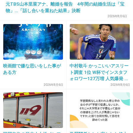
元TBS山本里菜アナ、離婚を報告 4年間の結婚生活は「宝
物」…「話し合いを重ねた結果」決断
2026年8月6日
16. 匿名
2020/01/21(火) 23:21:22
強い肌で生まれたかった
映画館で嫌な思いをした事が
中村敬斗 かっこいいアスリー
ある方
ト調査 1位 W杯でインスタフ
スキンケア何つけてもヒリヒリする
ォロワー127万増 人気爆発 …
ほぼ水に近い化粧水使ってる
2位 高橋藍 3位 大谷翔平
2026年8月6日
2026年8月6日
でも毛穴は広がっていく一方だからもうどうし
たらいいのか分からない！！
1件の返信