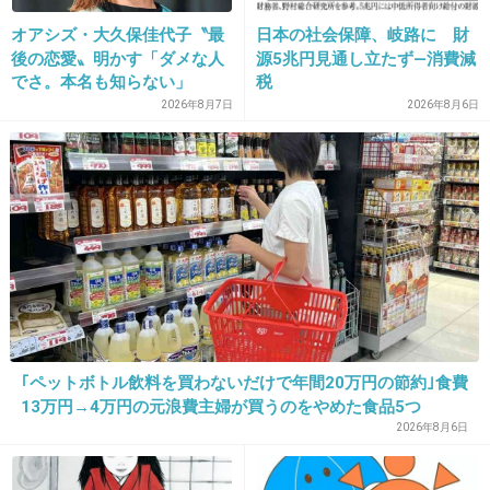
オアシズ・大久保佳代子〝最
日本の社会保障、岐路に 財
後の恋愛〟明かす「ダメな人
源5兆円見通し立たず―消費減
25. 匿名
2020/01/21(火) 23:31:45
でさ。本名も知らない」
税
2026年8月7日
2026年8月6日
アルージェの化粧水と乳液使ってます！
今のところ順調。
ミノン、ノブ、キュレルは痒くなってダメだっ
た。アルージェもとてもしっとりタイプはダメ
だった。しっとりのスプレー化粧水は私の肌に
合うみたい。
アルージェ→dプログラムのカラーコントロー
ル下地(BBクリームみたいなやつ)でいい感じで
す。
｢ペットボトル飲料を買わないだけで年間20万円の節約｣食費
13万円→4万円の元浪費主婦が買うのをやめた食品5つ
2件の返信
2026年8月6日
+67
-2