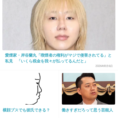
27. 匿名
2020/01/21(火) 23:33:19
アルソア。割といい。
でも私の場合アトピーだから皮膚科の薬使い始めたらそれ
が一番だった。
皮膚科でシャンプーはノブ勧められたよ。
2件の返信
愛煙家・岸谷蘭丸「喫煙者の権利がマジで侵害されてる」と
+8
-5
私見 「いくら税金を我々が払ってるんだと」
2026年8月6日
28. 匿名
2020/01/21(火) 23:36:54
私はフタアミンクリームが最強だと思ってる。
敏感肌だけど、ピリつかないだけじゃなくて、肌もしっか
りキレイになるし、吹き出物もできなくなった！オススメ
します！
横顔ブスでも彼氏できる？
働きすぎだろって思う芸能人
ちなみに化粧水はたまご化粧水です。