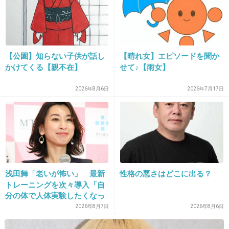
26. 匿名
2020/01/21(火) 23:31:49
日焼け止めで合うのがない…何使っても荒れる
【公園】知らない子供が話し
【晴れ女】エピソードを聞か
んだよな…
かけてくる【親不在】
せて♪【雨女】
それから既出だけどやっぱりリキッドファンデ
2026年8月6日
2026年7月17日
はダメ。下地も合うのないんだよね…汚肌だか
らカバー力高いものを使いたいけど、カバー力
高い系って荒れますよね???日焼け止め効果の
あるミネラルファンデ(もちろんパウダー)をと
りあえずつかってる…
浅田舞「老いが怖い」 最新
性格の悪さはどこに出る？
2件の返信
トレーニングを次々導入「自
分の体で人体実験したくなっ
+55
-3
ちゃう」
2026年8月7日
2026年8月6日