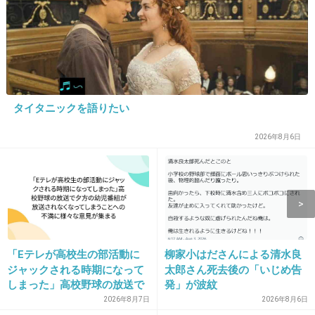
12. 匿名
2020/01/21(火) 23:18:33
宇津木式
+9
-8
タイタニックを語りたい
13. 匿名
2020/01/21(火) 23:19:45
2026年8月6日
敏感肌用の化粧品どれも高くて辛い
無印の化粧水と顔用のヘパソフトでなんとかな
ってる
+50
-4
「Eテレが高校生の部活動に
柳家小はださんによる清水良
ジャックされる時期になって
太郎さん死去後の「いじめ告
しまった」高校野球の放送で
発」が波紋
14. 匿名
2020/01/21(火) 23:19:52
夕方の幼児番組が放送されな
2026年8月7日
2026年8月6日
ETVOSで揃えてます。
くなってしまうことへの不満