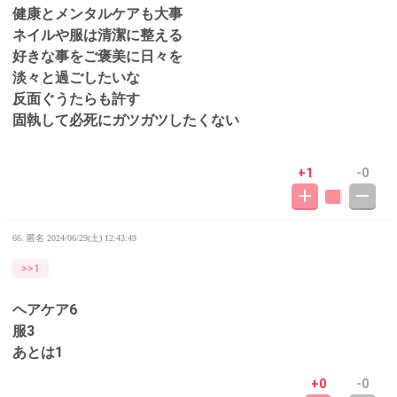
健康とメンタルケアも大事
ネイルや服は清潔に整える
好きな事をご褒美に日々を
淡々と過ごしたいな
反面ぐうたらも許す
固執して必死にガツガツしたくない
+1
-0
66. 匿名
2024/06/29(土) 12:43:49
>>1
ヘアケア6
服3
あとは1
+0
-0