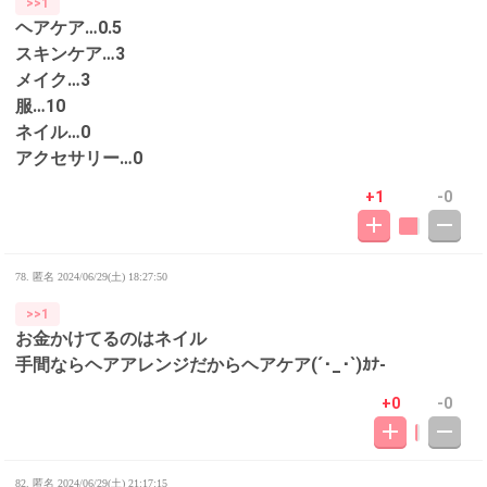
>>1
ヘアケア…0.5
スキンケア…3
メイク…3
服…10
ネイル…0
アクセサリー…0
+1
-0
78. 匿名
2024/06/29(土) 18:27:50
>>1
お金かけてるのはネイル
手間ならヘアアレンジだからヘアケア(´･_･`)ｶﾅ-
+0
-0
82. 匿名
2024/06/29(土) 21:17:15