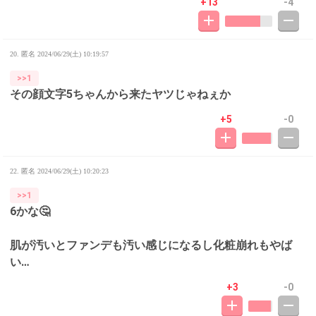
+13
-4
20. 匿名
2024/06/29(土) 10:19:57
>>1
その顔文字5ちゃんから来たヤツじゃねぇか
+5
-0
22. 匿名
2024/06/29(土) 10:20:23
>>1
6かな🤔
肌が汚いとファンデも汚い感じになるし化粧崩れもやば
い…
+3
-0