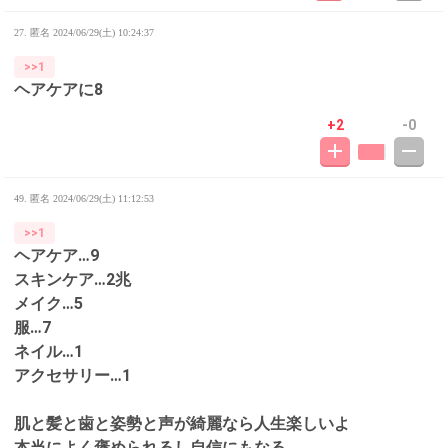
27. 匿名
2024/06/29(土) 10:24:37
>>1
ヘアケアに8
+2
-0
49. 匿名
2024/06/29(土) 11:12:53
>>1
ヘアケア…9
スキンケア…2兆
メイク…5
服…7
ネイル…1
アクセサリー…1
肌と髪と歯と姿勢と声が綺麗なら人生楽しいよ
本当によく褒められるし自信にもなる