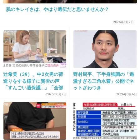
+234
-81
肌のキレイさは、やはり遺伝だと思いませんか？
2026年8月7日
28. 匿名
2013/09/19(木) 16:09:04
汚い売り方
+133
-66
辻希美（39）、中2次男の荷
野村周平、下半身強調の「過
29. 匿名
2013/09/19(木) 16:09:12
造りをする様子に賛否の声
激すぎる三角水着」公開でネ
「すんごい過保護…」「全部
ットざわつき
shunがいい～涙
ママが準備してくれるんだ」
2026年8月7日
2026年8月6日
+295
-66
30. 匿名
2013/09/19(木) 16:09:38