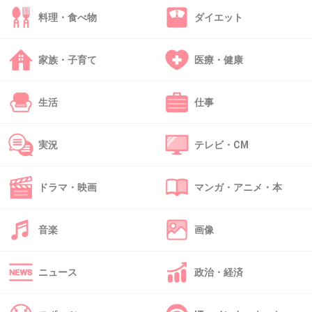
ているの？
料理・食べ物
ダイエット
ダンサーなんて見分けがつかないんですけど。
+188
-76
家族・子育て
医療・健康
生活
仕事
44. 匿名
2013/09/19(木) 16:18:05
結局AKBがいろんな記録を食い荒らしてるか
実況
テレビ・CM
ら、周りがみんな迷惑してるってことじゃない
の？
ドラマ・映画
マンガ・アニメ・本
+115
-13
音楽
画像
45. 匿名
2013/09/19(木) 16:19:42
ニュース
政治・経済
諸悪の根源は全てＡＫＢ
とっとと消えろ