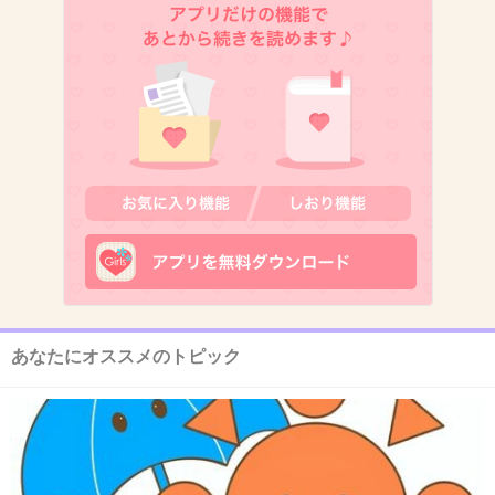
人数が多いからミュージックカードとか多くな
っちゃうんだと思うけど
タカヒロやアツシだけミュージックカード発売
するわけにはいかないから
+177
-19
12. 匿名
2013/09/19(木) 16:05:51
AKBと一緒にすんな
+269
-178
あなたにオススメのトピック
13. 匿名
2013/09/19(木) 16:06:26
AKBよりも