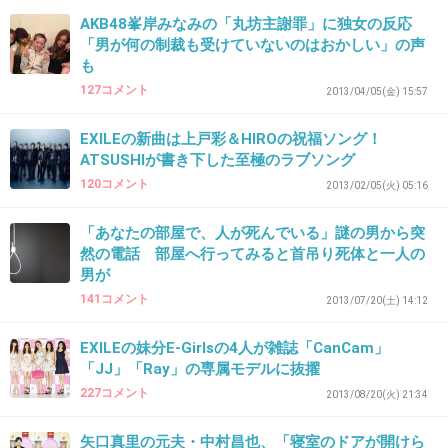
これはExileが悪いというより秋元のAKB商法の
AKB48峯岸みなみの「丸坊主謝罪」に独女の反応
弊害でしょ
「男が何の制裁も受けていないのはおかしい」の声
も
127コメント
2013/04/05(金) 15:57
出典：up.gc-img.net
+149
-25
EXILEの新曲は上戸彩＆HIROの祝福ソング！
ATSUSHIが書き下した至極のラブソング
120コメント
2013/02/05(火) 05:16
39. 匿名
2013/09/19(木) 16:14:36
「あなたの部屋で、人が死んでいる」謎の男から突
あのＢ‘ｚだってベストアルバムに特典色々付け
然の電話 部屋へ行ってみると首吊り死体と一人の
男が
てたよね。
141コメント
2013/07/20(土) 14:12
当時すごく批判されてたよね。
+107
-17
EXILEの妹分E-Girlsの4人が雑誌「CanCam」
「JJ」「Ray」の専属モデルに抜擢
227コメント
2013/08/20(火) 21:34
40. 匿名
2013/09/19(木) 16:14:56
矢口真里の元夫・中村昌也、「寝室のドアが開けら