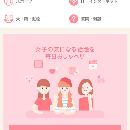
スポーツ
IT・インターネット
+179
-18
犬・猫・動物
質問・雑談
46. 匿名
2013/09/19(木) 16:19:50
41
完璧なもの＝好き
とはならないんですよね…
おかしいですね
+22
-13
47. 匿名
2013/09/19(木) 16:20:13
毎回握手券つけて売るのってプライドないのか
な？
CDが売れないのはそういう時代だから仕方なく