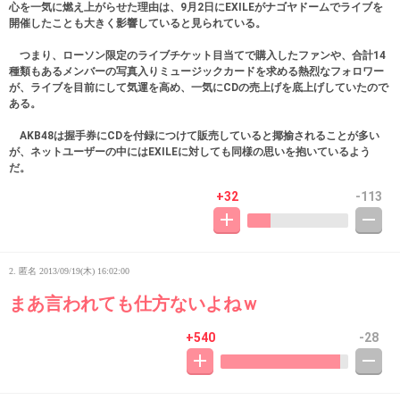
心を一気に燃え上がらせた理由は、9月2日にEXILEがナゴヤドームでライブを
開催したことも大きく影響していると見られている。
つまり、ローソン限定のライブチケット目当てで購入したファンや、合計14
種類もあるメンバーの写真入りミュージックカードを求める熱烈なフォロワー
が、ライブを目前にして気運を高め、一気にCDの売上げを底上げしていたので
ある。
AKB48は握手券にCDを付録につけて販売していると揶揄されることが多い
が、ネットユーザーの中にはEXILEに対しても同様の思いを抱いているよう
だ。
+32
-113
2. 匿名
2013/09/19(木) 16:02:00
まあ言われても仕方ないよねｗ
+540
-28