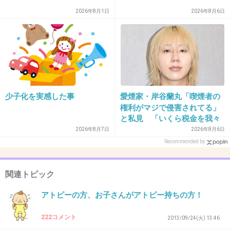
2026年8月1日
2026年8月6日
37. 匿名
2013/09/19(木) 16:13:25
アイドルの売り方はアイドルに任せてればいい
のに
この人たちはあくまでアーティスト・パフォー
少子化を実感した事
愛煙家・岸谷蘭丸「喫煙者の
マーというのなら
権利がマジで侵害されてる」
と私見 「いくら税金を我々
潔い売り方してたとえ1位取れなかったとして
が払ってるんだと」
2026年8月7日
2026年8月6日
も結果的にそのほうが長くファンに支持される
Recommended by
と思うんだけどなぁ
+130
-7
関連トピック
アトピーの方、お子さんがアトピー持ちの方！
38. 匿名
2013/09/19(木) 16:13:53
222コメント
2013/09/24(火) 13:46