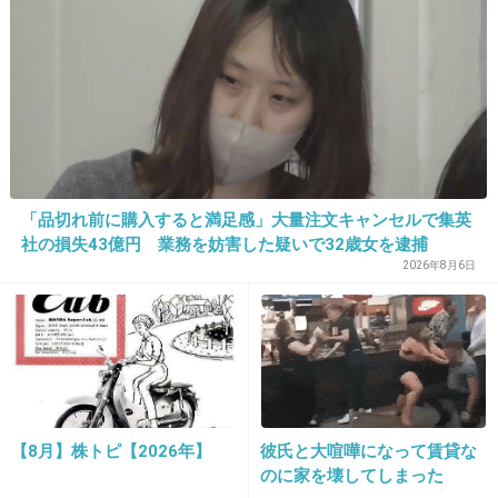
23さんのコメントに言いたいことが全部書いて
あったｗ
+38
-25
35. 匿名
2013/09/19(木) 16:12:51
特典付きのCDと純粋に音楽だけで売ってるCD
「品切れ前に購入すると満足感」大量注文キャンセルで集英
の売り上げは、分けて集計するべきだと思う
社の損失43億円 業務を妨害した疑いで32歳女を逮捕
2026年8月6日
+137
-4
36. 匿名
2013/09/19(木) 16:13:09
やってることはAKBよりひどいのに、なぜか擁
護されるEXILEｗ
【8月】株トピ【2026年】
彼氏と大喧嘩になって賃貸な
のに家を壊してしまった
+216
-71