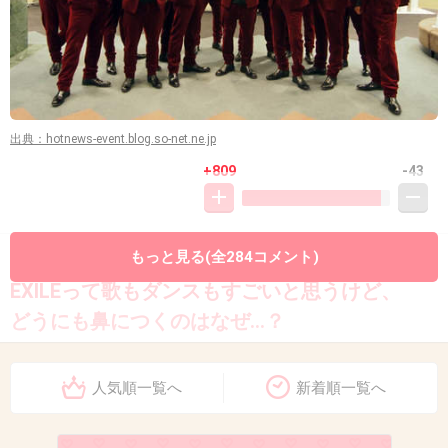
出典：hotnews-event.blog.so-net.ne.jp
+809
-43
もっと見る(全284コメント)
10. 匿名
2013/09/19(木) 16:05:12
EXILEって歌もダンスもすごいと思うけど、
どうにも鼻につくのはなぜ…？
+504
-69
人気順一覧へ
新着順一覧へ
11. 匿名
2013/09/19(木) 16:05:45