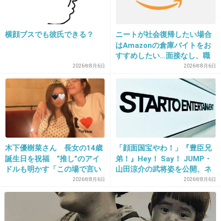
+55
-106
横顔ブスでも彼氏できる？
ニートが社会復帰したい場合
はAmazonの倉庫バイトをお
22. 匿名
2013/09/19(木) 16:08:01
すすめしたい…面接なし、職
場は綺麗、ドリンクバー無料
2026年8月6日
2026年8月6日
雑誌が付録をつけないと売れないのと同じこと
→賛否両論、場所によって全
だよね
然違う「コンビニバイトの方
がマシ」との声も
出典：stat.ameba.jp
+364
-19
木下優樹菜さん 長女の14歳
「顔面国宝やわ！」『豊臣兄
誕生日を祝福 “推し”のアイ
弟！』Hey！ Say！ JUMP・
ドルも明かす「この場で言い
山田涼介の武将姿を公開、ネ
23. 匿名
2013/09/19(木) 16:08:09
ますね」
ット歓喜「ビジュ良すぎん」
2026年8月6日
2026年8月6日
商法は糞だけどCDが売れない時代に試行錯誤し
「こんな美しい秀次は初め
て」
てるんだと思う。
少なくともEXILEはアーティストと名乗るだけ