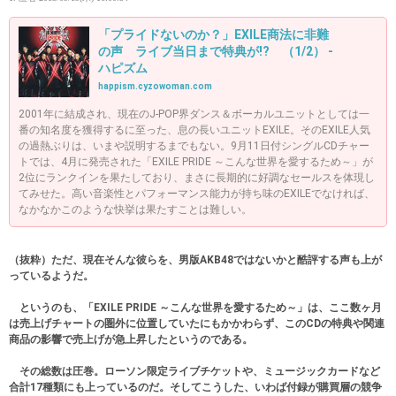
「プライドないのか？」EXILE商法に非難
の声 ライブ当日まで特典が!? （1/2） -
ハピズム
happism.cyzowoman.com
2001年に結成され、現在のJ-POP界ダンス＆ボーカルユニットとしては一
番の知名度を獲得するに至った、息の長いユニットEXILE。そのEXILE人気
の過熱ぶりは、いまや説明するまでもない。9月11日付シングルCDチャー
トでは、4月に発売された「EXILE PRIDE ～こんな世界を愛するため～」が
2位にランクインを果たしており、まさに長期的に好調なセールスを体現し
てみせた。高い音楽性とパフォーマンス能力が持ち味のEXILEでなければ、
なかなかこのような快挙は果たすことは難しい。
（抜粋）ただ、現在そんな彼らを、男版AKB48ではないかと酷評する声も上が
っているようだ。
というのも、「EXILE PRIDE ～こんな世界を愛するため～」は、ここ数ヶ月
は売上げチャートの圏外に位置していたにもかかわらず、このCDの特典や関連
商品の影響で売上げが急上昇したというのである。
その総数は圧巻。ローソン限定ライブチケットや、ミュージックカードなど
合計17種類にも上っているのだ。そしてこうした、いわば付録が購買層の競争