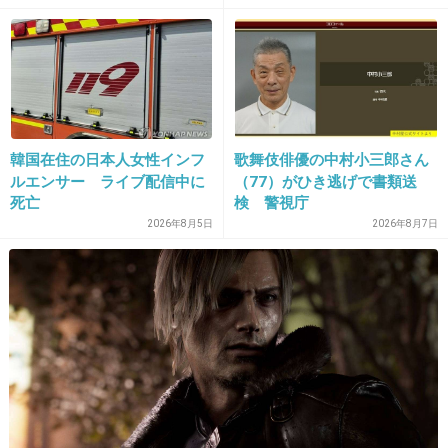
こんなことになるくらいなら絶頂期でやめて欲
げた人が馬鹿じゃないです
か」と捨て台詞を残し会社を
しかった・・
辞めてった
+170
-58
韓国在住の日本人女性インフ
歌舞伎俳優の中村小三郎さん
26. 匿名
2013/09/19(木) 16:08:36
ルエンサー ライブ配信中に
（77）がひき逃げで書類送
稼げるうちに稼がないと。
死亡
検 警視庁
2026年8月5日
2026年8月7日
数年先は分からないもんね。
+144
-21
27. 匿名
2013/09/19(木) 16:08:42
EXILE好きじゃないけどさすがにAKBと一緒に
するのだけは止めてほしい。