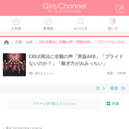
人気順
新着順
みつける
使い方
恋愛・結婚
EXILE商法に非難の声「男版AKB」「プライドないのか
EXILE商法に非難の声「男版AKB」「プライド
ないのか？」「稼ぎ方がみみっちい」
284コメント
更新：12年前
次
最後
1ページ(1-50コメント)
画像
1. 匿名
2013/09/19(木) 16:00:54