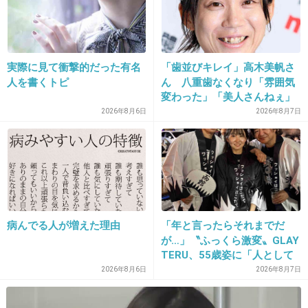
ファンは そりゃあ好きなんだろうけど（笑）
興味無い人間からすれば、ヤンキーなのか、ヤ
実際に見て衝撃的だった有名
「歯並びキレイ」高木美帆さ
クザなのか…柄の悪い気持ち悪い軍団
人を書くトピ
ん 八重歯なくなり「雰囲気
前から変なグループでした
変わった」「美人さんねぇ」
「歯列矯正してるんや」
2026年8月6日
2026年8月7日
+278
-124
33. 匿名
2013/09/19(木) 16:11:14
EXILEいらね
病んでる人が増えた理由
「年と言ったらそれまでだ
+158
-129
が…」〝ふっくら激変〟GLAY
TERU、55歳姿に「人として
好きすぎる」「TERUさんに
2026年8月6日
2026年8月7日
は見えない」「分からなかっ
34. 匿名
2013/09/19(木) 16:11:38
た」