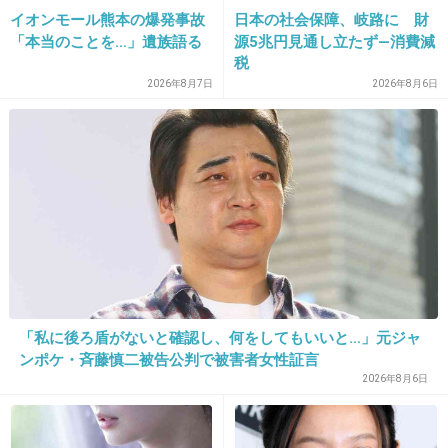
メンバーはどう思ってるんだろう
イオンモール熊本の爆発事故
日本の社会保障、岐路に 財
初心を思い出して欲しいです
「本当のことを…」遺族語る
源5兆円見通し立たず―消費減
税
+145
-19
2026年8月7日
2026年8月6日
31. 匿名
2013/09/19(木) 16:10:14
CDに特典付けて売るやり方禁止にしたら？
出典：blogimg.goo.ne.jp
+212
-11
「私に後ろ盾がないと確認し、何をしてもいいと…」元ジャ
ンポケ・斉藤慎二被告公判で被害者女性証言
32. 匿名
2013/09/19(木) 16:11:05
2026年8月6日
今更何を…
やたら人数増やしたり…歌も下手だし…