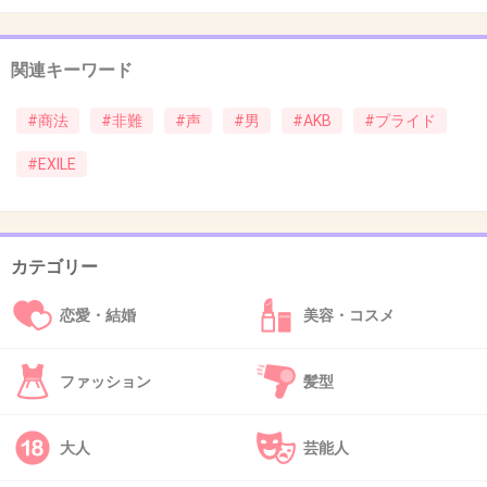
42. 匿名
2013/09/19(木) 16:17:01
関連キーワード
CDを売るためにいろいろ特典を付けるなんて、
どこの歌手もやってるけど
#商法
#非難
#声
#男
#AKB
#プライド
EXILEには金の匂いしかしない
#EXILE
そんな派手な展開やらなくたって、ある程度は
売れるんだから
もうちょっとファンに優しくしてやればいいの
カテゴリー
に
恋愛・結婚
美容・コスメ
+150
-26
ファッション
髪型
43. 匿名
2013/09/19(木) 16:17:20
大人
芸能人
ぶっちゃけ、メインのメンバー以外のファンっ