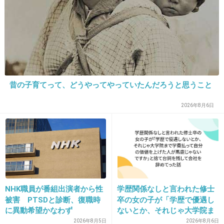
の実力はあるんだからAKBなんかと比べるのは
失礼すぎるよ。
音楽番組で口パクしてるの見たことないしダン
スも上手い。
+333
-103
昔の子育てって、どうやってやっていたんだろうと思うこと
2026年8月6日
24. 匿名
2013/09/19(木) 16:08:29
たかひろって人
めちゃくちゃ性格悪そう
+198
-183
NHK職員が番組出演者から性
学歴関係なしと言われた修士
被害 PTSDと診断、復職時
卒の女の子が「学歴で優遇し
に異動希望かなわず
ないとか、それじゃ大学院ま
25. 匿名
2013/09/19(木) 16:08:30
で学費払って自分の価値を上
2026年8月5日
2026年8月6日