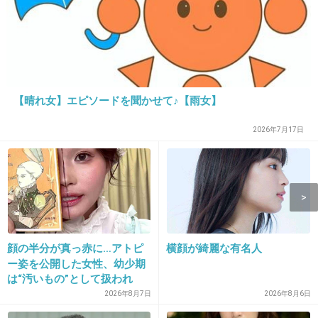
裏やばいらしい
+243
-117
【晴れ女】エピソードを聞かせて♪【雨女】
14. 匿名
2013/09/19(木) 16:06:45
元々パチンコ屋さんが景品にするために大量に
2026年7月17日
買い取ってくれてたから、
売り方が汚いとか言っても、今更感が。
+103
-33
顔の半分が真っ赤に…アトピ
横顔が綺麗な有名人
15. 匿名
2013/09/19(木) 16:07:03
ー姿を公開した女性、幼少期
男性グループってジャニーズみたいな歌下手し
は“汚いもの”として扱われ
「人に触れる行為に罪悪感を
2026年8月7日
2026年8月6日
かいなかったのに、EXILEが出てきたときは衝
持っていた」