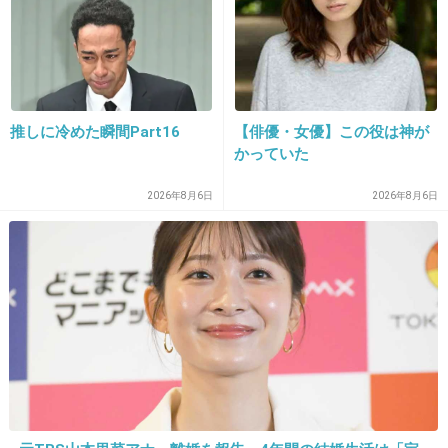
撃だった。
実力があるグループが売れない現状はおかし
い。
+294
-156
推しに冷めた瞬間Part16
【俳優・女優】この役は神が
かっていた
2026年8月6日
2026年8月6日
16. 匿名
2013/09/19(木) 16:07:09
AKBよりも
握手会開いてる