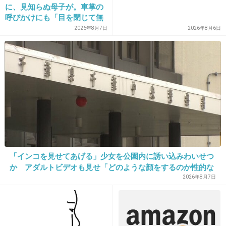
に、見知らぬ母子が。車掌の
呼びかけにも「目を閉じて無
視」して居座られました。無
2026年8月7日
2026年8月6日
19. 匿名
2013/09/19(木) 16:07:54
理やり奪われた席は、結
本当に好きなアーティストなら特典なんか無く
局“やったもん勝ち”になって
しまうのでしょうか？
ても買うけどね
+363
-14
20. 匿名
2013/09/19(木) 16:07:55
ゲイの集まりに見えるのは私だけ？
+87
-135
「インコを見せてあげる」少女を公園内に誘い込みわいせつ
か アダルトビデオも見せ「どのような顔をするのか性的な
興味湧いた」75歳男を逮捕
2026年8月7日
21. 匿名
2013/09/19(木) 16:08:00
なんかの歌番組の一部
口パクやった、、、