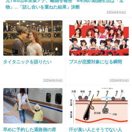
元TBS山本里菜アナ、離婚を報告 4年間の結婚生活は「宝
EXILE系列の握手会の回数やばい
物」…「話し合いを重ねた結果」決断
2026年8月6日
+168
-54
17. 匿名
2013/09/19(木) 16:07:27
ファンクラブの会員からは支持があっても も
う世間ではピーク過ぎてしまったよね・・
タイタニックを語りたい
ブスが恋愛対象になる瞬間
+337
-55
2026年8月6日
2026年8月6日
18. 匿名
2013/09/19(木) 16:07:28
歌もダンスも上手いんだろうけど、曲が好きに
なれない
+240
-48
早めに予約した通路側の席
汗が臭い人とそうでない人