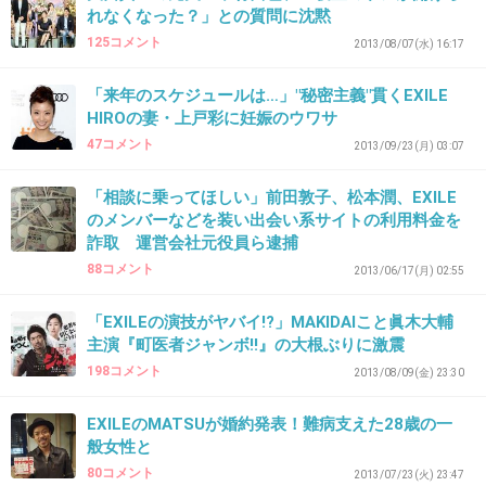
EXILEが嵐にかったけどひどくない？
れなくなった？」との質問に沈黙
*1 80,279 EXILE←4月発売
125コメント
2013/08/07(水) 16:17
*2 28,,137 前田敦子
*3 20,498 Lead
「来年のスケジュールは…」"秘密主義"貫くEXILE
2013年度年間暫定順位（9/23付）
HIROの妻・上戸彩に妊娠のウワサ
**1位//1,952,245/AKB48「さよならクロール」
47コメント
2013/09/23(月) 03:07
**2位//1,423,666/AKB48「恋るフォーチュンクッキー」
**3位//1,130,849/AKB48「So long !」
**4位//*,881,192/嵐「Calling/Breathless」
「相談に乗ってほしい」前田敦子、松本潤、EXILE
**5位//*,803,846/EXILE「EXILE PRIDE~こんな世界を愛するため~」
のメンバーなどを装い出会い系サイトの利用料金を
詐取 運営会社元役員ら逮捕
+22
-49
88コメント
2013/06/17(月) 02:55
「EXILEの演技がヤバイ!?」MAKIDAIこと眞木大輔
41. 匿名
2013/09/19(木) 16:15:11
主演『町医者ジャンボ!!』の大根ぶりに激震
質のいいもの、実力のあるものを正当に評価で
198コメント
2013/08/09(金) 23:30
きない消費者が悪い
EXILEのMATSUが婚約発表！難病支えた28歳の一
般女性と
+121
-26
80コメント
2013/07/23(火) 23:47