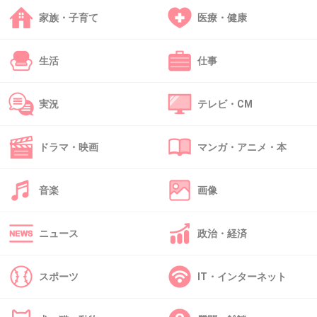
サンダルはいて出かけると足がほこりっぽくな
家族・子育て
医療・健康
るのて帰宅時は手洗いついでにお風呂で足もご
しごし洗う。
生活
仕事
+89
-4
実況
テレビ・CM
45. 匿名
2015/07/12(日) 22:57:24
ドラマ・映画
マンガ・アニメ・本
タトゥータイツにサンダルだとタイツにある柄
やサンダルによっては合わない時やダサくなる
音楽
画像
時がある。
ニュース
政治・経済
出典：image.rakuten.co.jp
+70
-12
スポーツ
IT・インターネット