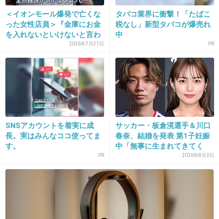
なる。
＜イオンモール爆発で亡くな
タバコ業界に衝撃！「たばこ
+173
-5
った女性店員＞『金庫にお金
税なし」新型タバコが爆売れ
を入れないといけないと言わ
中
れ...
2026年7月31日
PR
21. 匿名
2015/07/12(日) 22:44:26
サンダル×タイツorストッキングがダサイ
+110
-23
SNSアカウントを着実に成
サッカー・板倉滉選手＆川口
長。実はみんなココ使ってま
春奈、結婚を発表 第1子妊娠
22. 匿名
2015/07/12(日) 22:44:46
す。
中「無事に生まれてきてく
ブローをしたり巻いたりしても湿気で髪がすぐ
れ...
PR
2026年8月2日
モッサリなる
+209
-1