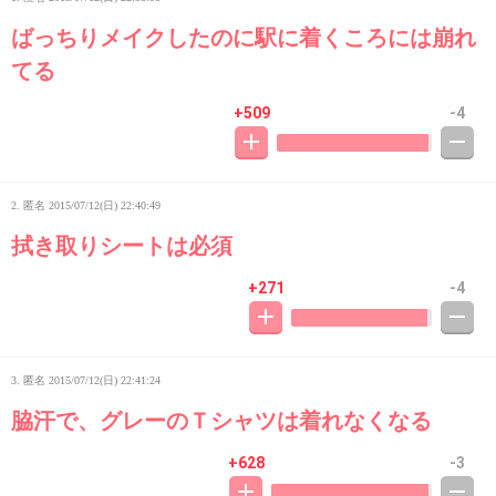
ばっちりメイクしたのに駅に着くころには崩れ
てる
+509
-4
2. 匿名
2015/07/12(日) 22:40:49
拭き取りシートは必須
+271
-4
3. 匿名
2015/07/12(日) 22:41:24
脇汗で、グレーのＴシャツは着れなくなる
+628
-3