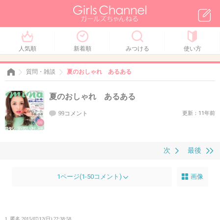
人気順
新着順
みつける
使い方
質問・雑談
夏のおしゃれ あるある
夏のおしゃれ あるある
99コメント
更新：11年前
次
最後
1ページ(1-50コメント)
画像
1. 匿名
2015/07/12(日) 22:38:58