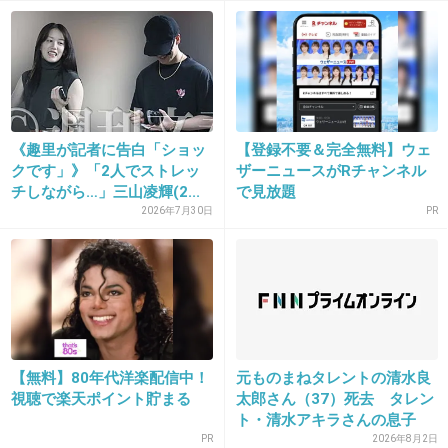
16. 匿名
2015/07/12(日) 22:43:09
服を選ぶ時には、一枚で着ても透けないか、響
かないかを重視
《趣里が記者に告白「ショッ
【登録不要＆完全無料】ウェ
+403
-1
クです」》「2人でストレッ
ザーニュースがRチャンネル
チしながら…」三山凌輝(2...
で見放題
2026年7月30日
PR
17. 匿名
2015/07/12(日) 22:43:15
外は暑いのに室内はエアコンで冷えているので
何を着るか悩む
+289
-3
【無料】80年代洋楽配信中！
元ものまねタレントの清水良
視聴で楽天ポイント貯まる
太郎さん（37）死去 タレン
ト・清水アキラさんの息子
18. 匿名
2015/07/12(日) 22:43:17
PR
2026年8月2日