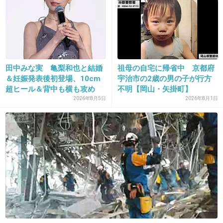
26. 匿名
2015/07/12(日) 22:45:48
露出できない年齢になると暑さ倍増。
田中みな実 亀梨和也と結婚
祖母の自宅に帰省中 京都府
+277
-4
＆妊娠発表後初登場、10cm
宇治市の2歳の男の子が行方
超ヒール＆背中も横も攻め
不明【岡山・矢掛町】
た...
2026年8月5日
2026年8月1日
27. 匿名
2015/07/12(日) 22:46:10
カーディガン必須になる
あと汗対策の流れで
ベビーパウダー臭くなる
+133
-3
28. 匿名
2015/07/12(日) 22:46:43