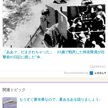
35. 匿名
2015/07/12(日) 22:49:17
ストッキング履くか迷う
+124
-11
「ああァ、だまされちゃった」 22歳で戦死した特攻隊員が出
撃前の日記に残した“本...
36. 匿名
2015/07/12(日) 22:50:17
可愛いキャミ着たいけど二の腕ヤバイので、さ
2026年8月5日
りげない感じのカーディガンを上に羽織る。暑
Recommended by
い。
関連トピック
+31
-2
もうすぐ夏本番なので、夏あるある語りましょう♪