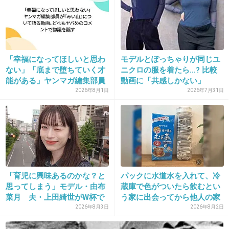
33. 匿名
2015/07/12(日) 22:48:13
可愛いキャミ着たいけど二の腕ヤバイので、さ
りげない感じのカーディガンを上に羽織る。暑
い。
「幸福になってほしいと思わ
モデルとぽっちゃりが同じユ
ない」「底まで堕ちていく才
ニクロの服を着たら…? 比較
+115
-5
能がある」ヤンマガ編集部員
動画に「共感しかない」
が...
「ガ...
2026年8月1日
2026年7月31日
34. 匿名
2015/07/12(日) 22:49:10
サンダル自体は可愛いけど着ている服に合って
いない。
またはこのサンダル可愛いと思い買うけど持っ
「育児に興味あるのかな？と
パックに水道水を入れて、冷
ている服には合わない。
思ってしまう」モデル・由布
蔵庫で色がついたら飲むとい
菜月 夫・上田綺世がW杯で
う家に出会ってから他人の家
不...
の...
2026年8月3日
2026年8月2日
出典：thumbnail.image.rakuten.co.jp
+204
-8