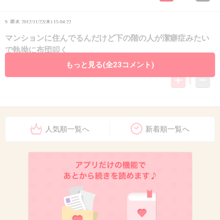
9. 匿名
2012/11/22(木) 15:04:22
マンションに住んでるんだけど下の階の人が潔癖症みたい
で執拗に布団叩く
もっと見る(全23コメント)
+0
-0
10. 匿名
2012/11/22(木) 16:06:46
習慣で叩いてしまう
人気順一覧へ
新着順一覧へ
+0
-0
11. 匿名
2012/11/22(木) 16:13:21
おこったときにはこうなるよね。だれでも
+1
-0