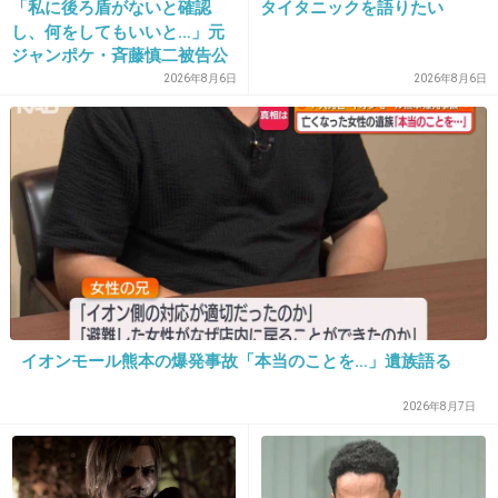
「私に後ろ盾がないと確認
タイタニックを語りたい
し、何をしてもいいと…」元
ジャンポケ・斉藤慎二被告公
16. 匿名
2012/11/22(木) 22:40:55
判で被害者女性証言
2026年8月6日
2026年8月6日
紫外線を当てれば少なくとも表面にいるダニなんかは死滅
する、そのあと掃除機なんかで丹念に吸い取ってやればい
い。
+0
-0
17. 匿名
2012/11/23(金) 03:22:57
うちの布団叩きはクマさんなんだが、
イライラしていたときに思いっきりぶっ叩いてたら、クマ
イオンモール熊本の爆発事故「本当のことを…」遺族語る
さんの目がお庭へ。
+0
-0
2026年8月7日