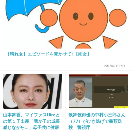
+0
-0
21. 匿名
2012/11/26(月) 18:25:51
叩くと布団が傷むだけらしいね。
あと、布団を干した後の良いにおいは、ダニの死臭なんだ
【晴れ女】エピソードを聞かせて♪【雨女】
って。ギャー
+0
-0
2026年7月17日
22. 匿名
2012/11/27(火) 20:05:47
昔は布団たたきから殺人事件まで発展したことあるから気
を使ってやったほうがいいよ。
山本舞香、マイファスHiroと
歌舞伎俳優の中村小三郎さん
+0
-0
の第１子出産「我が子の成長
（77）がひき逃げで書類送
感じながら…」母子共に健康
検 警視庁