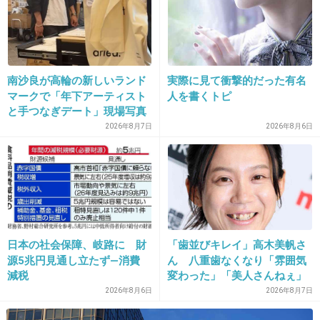
南沙良が高輪の新しいランド
実際に見て衝撃的だった有名
マークで「年下アーティスト
人を書くトピ
と手つなぎデート」現場写真
2026年8月7日
2026年8月6日
日本の社会保障、岐路に 財
「歯並びキレイ」高木美帆さ
源5兆円見通し立たず―消費
ん 八重歯なくなり「雰囲気
減税
変わった」「美人さんねぇ」
「歯列矯正してるんや」
2026年8月6日
2026年8月7日