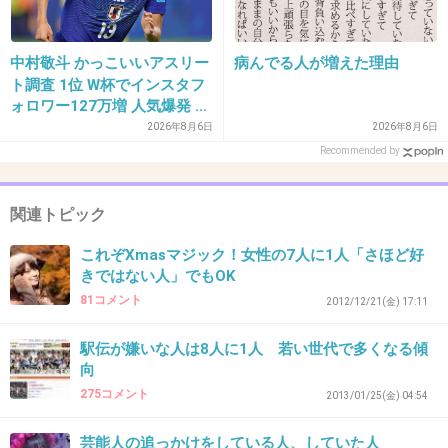
中村敬斗 かっこいいアスリー
病んでる人が増えた理由
ト調査 1位 W杯でインスタフ
ォロワー127万増 人気爆発 …
2位 高橋藍 3位 大谷翔平
2026年8月6日
2026年8月6日
Recommended by
関連トピック
これぞXmasマジック！女性の7人に1人「さほど好
きではない人」でもOK
81コメント
2012/12/21(金) 17:11
駅伝が嫌いな人は8人に1人 若い世代で多くなる傾
向
275コメント
2013/01/25(金) 04:54
芸能人の追っかけをしている人、していた人