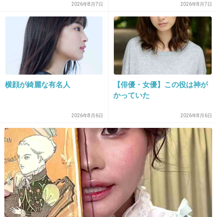
2026年8月7日
2026年8月7日
23. 匿名
2012/11/27(火) 23:08:06
近所の潔癖症のおばさん布団を4つ折りにしながら10分ぐら
い叩いてる
+0
-0
横顔が綺麗な有名人
【俳優・女優】この役は神が
かっていた
2026年8月6日
2026年8月6日