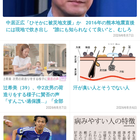
中居正広「ひそかに被災地支援」か 2016年の熊本地震直後
には現地で炊き出し “誰にも知られなくて良い”と、むしろ
強まる福祉活動への思い
2026年8月7日
辻希美（39）、中2次男の荷
汗が臭い人とそうでない人
造りをする様子に賛否の声
「すんごい過保護…」「全部
ママが準備してくれるんだ」
2026年8月7日
2026年8月6日