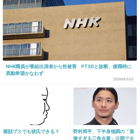
NHK職員が番組出演者から性被害 PTSDと診断、復職時に
異動希望かなわず
2026年8月5日
横顔ブスでも彼氏できる？
野村周平、下半身強調の「過
激すぎる三角水着」公開でネ