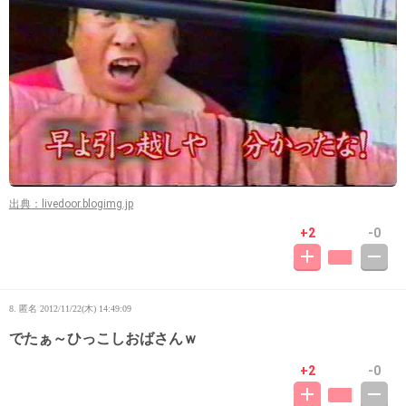
出典：livedoor.blogimg.jp
+2
-0
8. 匿名
2012/11/22(木) 14:49:09
でたぁ～ひっこしおばさんｗ
+2
-0