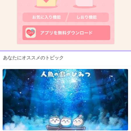
12. 匿名
2012/11/22(木) 16:29:37
逆効果って言われてもバンバンやらないときれいになった
気がしない
+3
-1
あなたにオススメのトピック
13. 匿名
2012/11/22(木) 16:53:24
布団ぶっ叩くのは本当に迷惑。掃除機で吸い取って。
+1
-1
14. 匿名
2012/11/22(木) 18:08:04
引っ越しおばさんは周りがみんなクソ宗教だらけで勧誘や