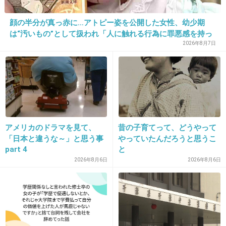
顔の半分が真っ赤に…アトピー姿を公開した女性、幼少期
は“汚いもの”として扱われ「人に触れる行為に罪悪感を持っ
ていた」
2026年8月7日
アメリカのドラマを見て、
昔の子育てって、どうやって
「日本と違うな～」と思う事
やっていたんだろうと思うこ
part 4
と
2026年8月6日
2026年8月6日