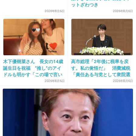
ットざわつき
2026年8月6日
2026年8月6日
木下優樹菜さん 長女の14歳
高市総理「2年後に税率を戻
誕生日を祝福 “推し”のアイ
す。私の覚悟だ」 消費減税
ドルも明かす「この場で言い
「責任ある与党として衆院選
ますね」
公約に掲げ理解賜った」
2026年8月6日
2026年8月6日