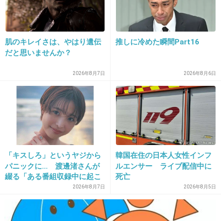
18. 匿名
2012/11/23(金) 14:55:23
騒音おばさんは、隣人から創価学会に入るよう、しつこく
勧誘されていたことと、旦那と子供の介護してて精神的に
おかしくなったみたいですね(;_;)
肌のキレイさは、やはり遺伝
推しに冷めた瞬間Part16
だと思いませんか？
+1
-0
2026年8月7日
2026年8月6日
19. 匿名
2012/11/23(金) 23:27:12
近所迷惑になるし、あまり効果ないみたいなのでやめたほ
うがいいみたいですね。
+0
-0
「キスしろ」というヤジから
韓国在住の日本人女性インフ
パニックに… 渡邊渚さんが
ルエンサー ライブ配信中に
綴る「ある番組収録中に起こ
死亡
ったフラッシュバック」
20. 匿名
2012/11/25(日) 15:09:08
2026年8月7日
2026年8月5日
近所ではまだまだ叩いてる人はたくさんいますね。今日も
天気がいいからパンパン鳴ってます。