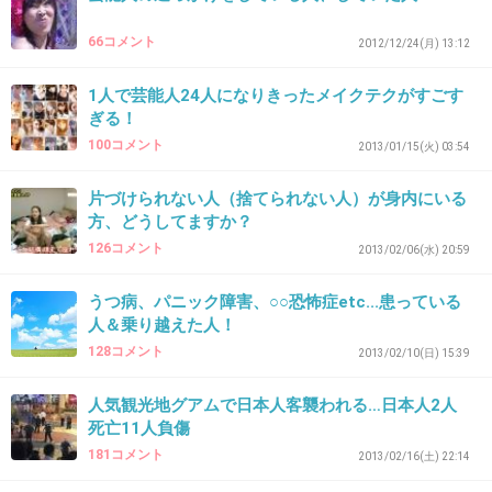
66コメント
2012/12/24(月) 13:12
1人で芸能人24人になりきったメイクテクがすごす
ぎる！
100コメント
2013/01/15(火) 03:54
片づけられない人（捨てられない人）が身内にいる
方、どうしてますか？
126コメント
2013/02/06(水) 20:59
うつ病、パニック障害、○○恐怖症etc...患っている
人＆乗り越えた人！
128コメント
2013/02/10(日) 15:39
人気観光地グアムで日本人客襲われる…日本人2人
死亡11人負傷
181コメント
2013/02/16(土) 22:14