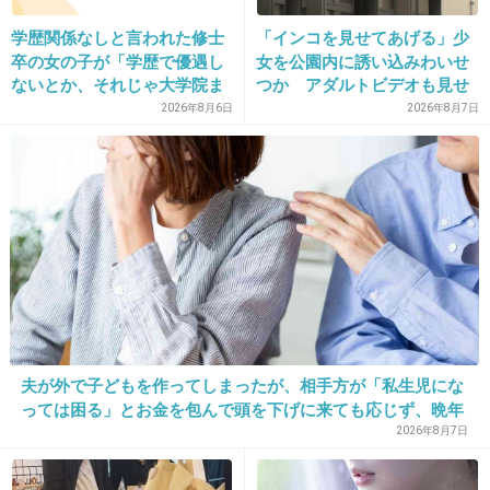
学歴関係なしと言われた修士
「インコを見せてあげる」少
卒の女の子が「学歴で優遇し
女を公園内に誘い込みわいせ
ないとか、それじゃ大学院ま
つか アダルトビデオも見せ
で学費払って自分の価値を上
「どのような顔をするのか性
2026年8月6日
2026年8月7日
げた人が馬鹿じゃないです
的な興味湧いた」75歳男を逮
か」と捨て台詞を残し会社を
捕
辞めてった
夫が外で子どもを作ってしまったが、相手方が「私生児にな
っては困る」とお金を包んで頭を下げに来ても応じず、晩年
まで離婚に応じなかった親戚の話→「一生復讐になる」「こ
2026年8月7日
れ本人幸せなの？」