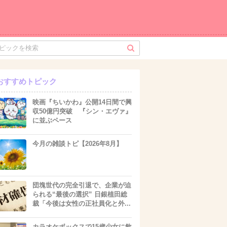
おすすめトピック
映画『ちいかわ』公開14日間で興
収50億円突破 『シン・エヴァ』
に並ぶペース
今月の雑談トピ【2026年8月】
団塊世代の完全引退で、企業が迫
られる“最後の選択” 日銀植田総
裁「今後は女性の正社員化と外...
カラオケボックスで15歳少女に飲