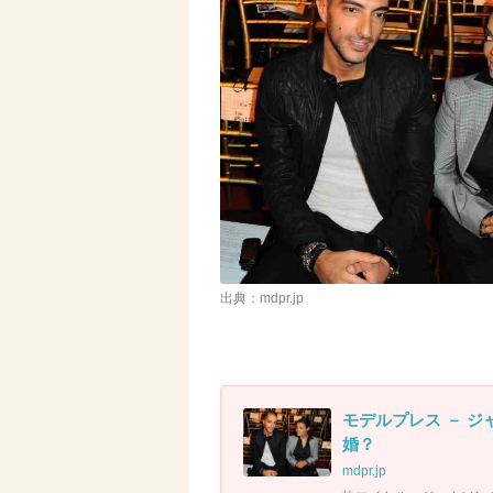
出典：mdpr.jp
モデルプレス － 
婚？
mdpr.jp