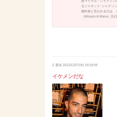
故マイケル・ジャクソン
るジャネット･ジャクソン(4
婚約者と言われるのは、
（Wissam Al Mana）氏(
2. 匿名
2012/12/27(木) 19:18:58
イケメンだな