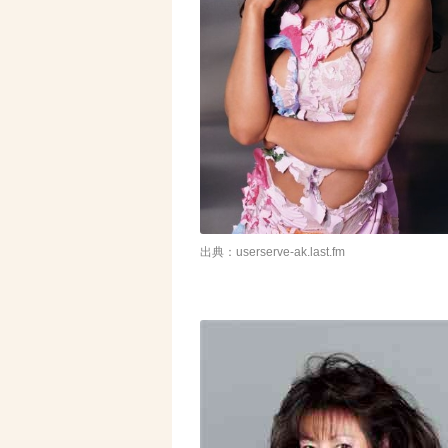
出典：userserve-ak.last.fm