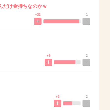
んだけ金持ちなのかｗ
+32
-1
+9
-2
+2
-2