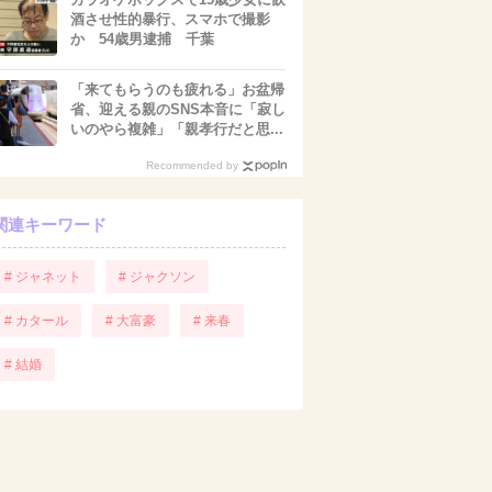
酒させ性的暴行、スマホで撮影
か 54歳男逮捕 千葉
「来てもらうのも疲れる」お盆帰
省、迎える親のSNS本音に「寂し
いのやら複雑」「親孝行だと思...
Recommended by
関連キーワード
# ジャネット
# ジャクソン
# カタール
# 大富豪
# 来春
# 結婚