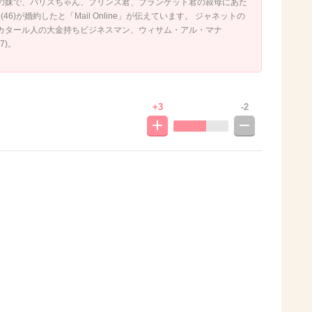
の妹で、パリスちゃん、プリンス君、ブランケット君の叔母にあた
6)が婚約したと「Mail Online」が伝えています。 ジャネットの
カタール人の大金持ちビジネスマン、ウィサム・アル・マナ
37)。
+3
-2