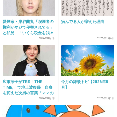
保険証
キャッシュカード3枚
診察券やポイントカードは別に管理してる
愛煙家・岸谷蘭丸「喫煙者の
病んでる人が増えた理由
権利がマジで侵害されてる」
+1
-1
と私見 「いくら税金を我々
が払ってるんだと」
2026年8月6日
2026年8月6日
23. 匿名
2020/11/16(月) 15:19:17
>>11
これ入ってる。
+6
-0
広末涼子がTBS「THE
今月の雑談トピ【2026年8
TIME,」で地上波復帰 自身
月】
を変えた次男の言葉「ママの
24. 匿名
2020/11/16(月) 15:22:46
ファンの人なら、知りたいん
2026年8月6日
2026年8月1日
じゃないか」
>>1
使用頻度の多いもの15枚くらいお財布にいれて、あとは都
度持って行く(診察券とかメンバーズカードとか)。アプリで