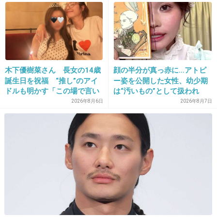
つ
17. 匿名
2020/11/16(月) 15:00:24
財布の中は
免許、保険証、キャッシュ、クレカ、かかりつけ診察券
×3、行きつけの店のプリペイドやポイントカード×5、図書
木下優樹菜さん 長女の14歳
顔の半分が真っ赤に…アトピ
館カード
誕生日を祝福 “推し”のアイ
ー姿を公開した女性、幼少期
でした
ドルも明かす「この場で言い
は“汚いもの”として扱われ
これでもかなり厳選してる
ますね」
「人に触れる行為に罪悪感を
2026年8月6日
2026年8月7日
残りは頻繁に行かない店や診察券のカードなどカード入れ
持っていた」
にまとめてます
+5
-1
18. 匿名
2020/11/16(月) 15:05:32
数えてみた
キャッシュカード1枚、クレカ2枚、会員証2枚、ポイントカ
ード4枚、スーパーのカード2枚