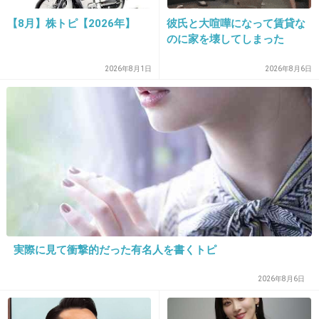
どね
【8月】株トピ【2026年】
彼氏と大喧嘩になって賃貸な
+5
-0
のに家を壊してしまった
2026年8月1日
2026年8月6日
29. 匿名
2020/11/16(月) 15:58:42
カード用の長財布を買った(笑)
メインの財布には6枚くらい
+3
-0
30. 匿名
2020/11/16(月) 15:59:23
６枚しか入らないので厳選してます
実際に見て衝撃的だった有名人を書くトピ
もうポイントカードとかは諦めてます
2026年8月6日
普通の財布に戻れない？！abrAsus（アブ
ラサス）の"小さい財布"がミニマル＆コン
パクト過ぎて最高に使いやすい |