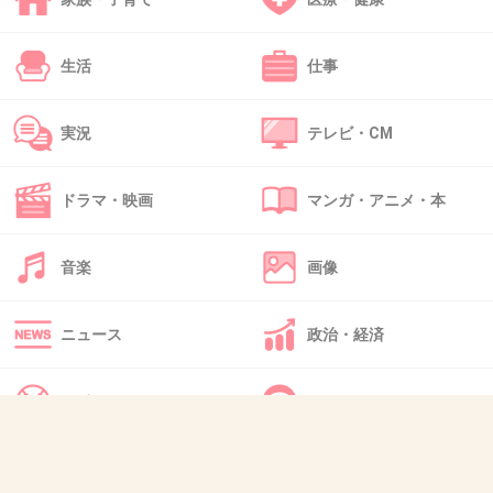
2026年に免許とマイナンバーカードが一体化、2022年にマ
イナンバーカードをスマホ搭載する方向で検討してるらし
生活
仕事
い。それなら保険証も一体化してほしいなぁ。
クレカやキャッシュカードとも紐付けて欲しい。
実況
テレビ・CM
セキュリティ心配だけども。
ポイントはまとめて欲しい！Tポイント、楽天ポイント、ポ
ドラマ・映画
マンガ・アニメ・本
ンタ、マイナ、その他お店独自のポイント…ポイントまみれ
だよー。
音楽
画像
1件の返信
+2
-0
ニュース
政治・経済
スポーツ
IT・インターネット
39. 匿名
2020/11/16(月) 19:13:16
カードが24枚くらい入る長財布を毎回買ってて先月新しい
犬・猫・動物
質問・雑談
財布に変えた。