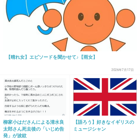
済むものはアプリにしている。長財布だからあまりパンパ
ンにならない。
+3
-0
25. 匿名
2020/11/16(月) 15:29:00
【晴れ女】エピソードを聞かせて♪【雨女】
2年前にサイフを落としてから、サイフにカード類は一切い
れなくなりました。現金も２千円くらいまでしか入れてな
2026年7月17日
い。
買い物がある日のみ、薄い名刺入れに入った楽天Edy専用カ
ードと、クレジットカードをサイフに入れます。
免許証は勤務先の社員カードと一緒に定期入れて、ロッカ
ーキーと共にポーチに入れてる。
全部失くした時の手続きが大変すぎた。だからサイフには
基本カードは入れない。
柳家小はださんによる清水良
【語ろう】好きなイギリスの
太郎さん死去後の「いじめ告
ミュージシャン
+5
-0
発」が波紋