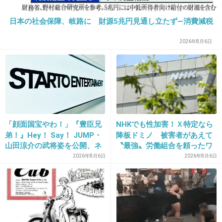
細々したカードもカードケースに。必要なときに持って出
る
日本の社会保障、岐路に 財源5兆円見通し立たず―消費減税
+2
-0
2026年8月6日
28. 匿名
2020/11/16(月) 15:46:12
・お店のポイントカード（7枚ぐらい）
・キャッシュカード
・クレジットカード
「顔面国宝やわ！」『豊臣兄
NHKでも性加害！Ｘ特定なら
・ガソリンスタンドのカード（2枚）
弟！』Hey！ Say！ JUMP・
降板ドミノ 被害者があえて
・車の免許証
山田涼介の武将姿を公開、ネ
〝最強〟労働組合を頼ったワ
12枚ぐらい入ってる
ット歓喜「ビジュ良すぎん」
ケ
2026年8月6日
2026年8月6日
あまり使わないカードは専用ケースに10枚ぐらい入れてバ
「こんな美しい秀次は初め
ッグや車内に置いたり
て」
車移動だから結局全部持ち運んでるけど、あまり行かない
店は
結局ポイントもあまり貯まらないから処分していいんだけ