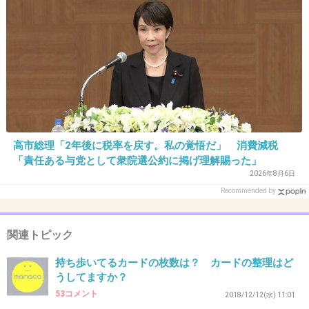
32. 匿名
2020/11/16(月) 16:11:02
食費専用のカードと日用品専用のカード2枚
もしものときのために他社カード3枚、デビットカード2枚
と郵貯と銀行のカードと免許証
数えたら12枚だった
その他のカードや診察券や美容院等のカードは別のカード
入れに入れてて必要な時に都度用意するから持ち歩かない
+2
-0
高市総理「2年後に税率を戻す。私の覚悟だ」 消費減税
「責任ある与党として衆院選公約に掲げ理解賜った」
2026年8月6日
Recommended by
33. 匿名
2020/11/16(月) 16:15:23
>>1
ポイントカードは大体やめちゃった
関連トピック
持ってるカードの割引率っても消費税にも満たない程度だ
持ち歩いてるカードの枚数は？ カードの整理はど
ったから、それなのに十数枚もカード入れて買い物のたび
うしてますか？
に探すの面倒になっちゃった
53コメント
2018/12/12(水) 11:01
キャッシュカードの他は、K'sデンキ、よく行くスーパーの