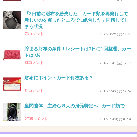
35. 匿名
2020/11/16(月) 16:57:40
住基カード、保険証、クレカ1枚、キャッシュカード3枚、
「3日前に財布を紛失した、カード類を再発行して
図書館のカード、スタバのカード、よく行くモールのカー
新しいのを買ったところで…絶句した」同情してし
ド、ドラッグストアのカード…常に入れてるのはこの10
まう状況
枚。
73コメント
2020/10/21(水) 13:04
プラスでこのお店に行く！って時だけそこのポイントカー
ドを持っていく
貯まる財布の条件！レシートは2日に1回整理、カー
ドは7枚
+1
-0
88コメント
2013/03/01(金) 17:07
財布にポイントカード何枚ある？
36. 匿名
2020/11/16(月) 17:05:09
51コメント
2016/07/06(水) 22:24
>>30
ミニマリストがこういうお財布使ってるのは知ってたけ
座間遺体、主婦ら８人の身元特定へ…カード類で
ど、この前地方都市の主要駅の地下街に専門店があって驚
いた
2735コメント
2017/11/08(水) 08:39
それなりに需要あるんだなぁって