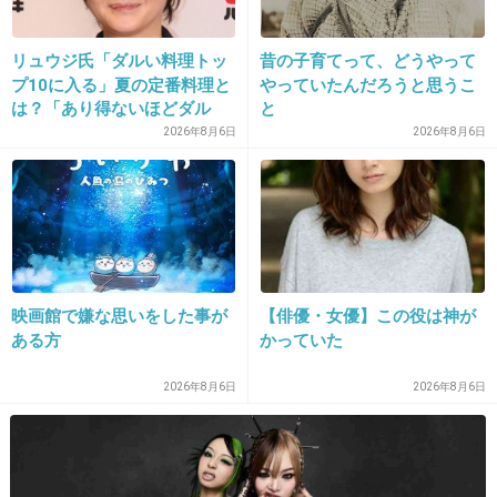
診察券は病院行く時にしか持って行かないよ
リュウジ氏「ダルい料理トッ
昔の子育てって、どうやって
+24
-2
プ10に入る」夏の定番料理と
やっていたんだろうと思うこ
は？「あり得ないほどダル
と
い」
2026年8月6日
2026年8月6日
14. 匿名
2020/11/16(月) 14:55:48
>>9
歯医者の診察券って入れっぱなしにするほど毎
日通ってるの？
3ヶ月に一度とかじゃなくて？
映画館で嫌な思いをした事が
【俳優・女優】この役は神が
ある方
かっていた
+10
-0
2026年8月6日
2026年8月6日
15. 匿名
2020/11/16(月) 14:56:09
免許証、保険証、クレカ、デビットカードの４枚だけ。