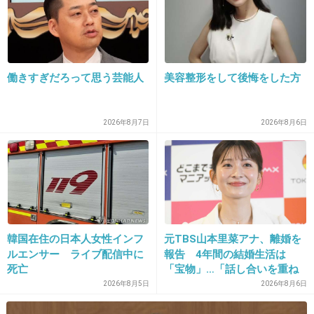
OKIRESI（オキレジ）
okiresi.com
abrAsus、アブラサス、小さい財布、薄い財布、比較、オススメ、評価、レ
ヴュー、使いやすい、デメリット、ミニマル、スマート、高級、革、メン
テナンス、劣化、コロニル、シュプリームクリーム、ブッテーロレザー、
エディション、最後、人生、正解、カード、小銭、お...
働きすぎだろって思う芸能人
美容整形をして後悔をした方
1件の返信
2026年8月7日
2026年8月6日
+4
-3
31. 匿名
2020/11/16(月) 16:04:46
これにいっぱいだから４６枚かな
韓国在住の日本人女性インフ
元TBS山本里菜アナ、離婚を
ルエンサー ライブ配信中に
報告 4年間の結婚生活は
+2
-0
死亡
「宝物」…「話し合いを重ね
た結果」決断
2026年8月5日
2026年8月6日