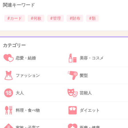
+2
-1
関連キーワード
#カード
#何枚
#管理
#財布
#類
37. 匿名
2020/11/16(月) 17:07:34
>>26
トピ立ててくれてありがとうございます！
カテゴリー
私も今丁度同じ悩みがあったので皆さんのコメ見てまし
た。
恋愛・結婚
美容・コスメ
免許証、クレカ、キャッシュカード、保険証…と主要カード
をよく見える場所に入れるとかかりつけのお医者さんのカ
ファッション
髪型
ードとかどうしよう？
とか微妙な感じになりますよね
私も参考にしてカードケース買おうかなぁ
大人
芸能人
+2
-0
料理・食べ物
ダイエット
38. 匿名
2020/11/16(月) 18:07:25
家族・子育て
医療・健康