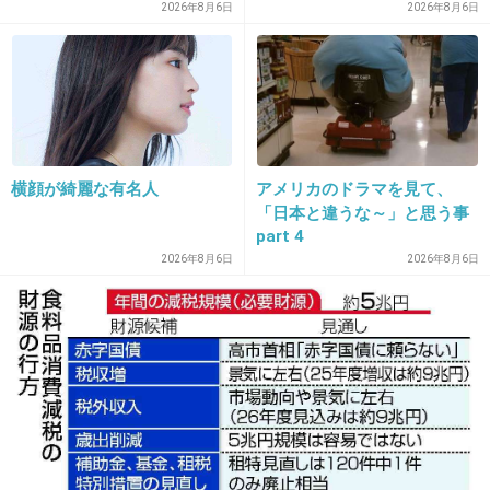
2026年8月6日
2026年8月6日
26. 匿名
2020/11/16(月) 15:35:16
主です。いつのまにかトピ立ってた！！
みなさんありがとうございます！
基本的には美容院や病院などの「よし行くぞ」と予約して
行くところのものは別で保管なんだね。
横顔が綺麗な有名人
アメリカのドラマを見て、
思い切って整理・厳選したうえで、かわいいカードケース
「日本と違うな～」と思う事
買って財布と共に持ち歩こうかな。
part 4
2026年8月6日
2026年8月6日
1件の返信
+9
-1
27. 匿名
2020/11/16(月) 15:38:48
財布には4枚
免許証は別