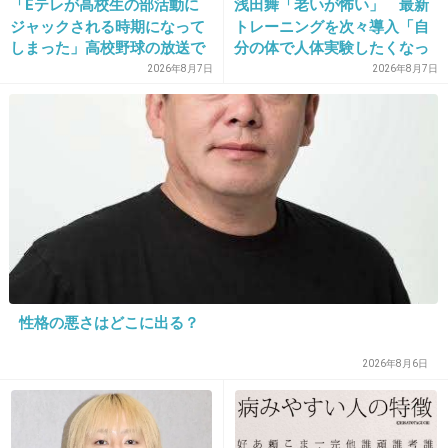
「Eテレが高校生の部活動に
浅田舞「老いが怖い」 最新
先日ドラッグストアのポイントカードをアプリにしようと
ジャックされる時期になって
トレーニングを次々導入「自
したら登録時の生年月日と電話番号が必要とかで旦那が昔
しまった」高校野球の放送で
分の体で人体実験したくなっ
に作ったカードを私が使ってるから出来なかった
夕方の幼児番組が放送されな
ちゃう」
2026年8月7日
2026年8月7日
くなってしまうことへの不満
+3
-0
に様々な意見が集まる
21. 匿名
2020/11/16(月) 15:17:49
>>12
私も今１枚解約して
更新されて古くなってる動物病院のカード処分した
+1
-0
性格の悪さはどこに出る？
2026年8月6日
22. 匿名
2020/11/16(月) 15:19:00
免許証
JAFの会員カード