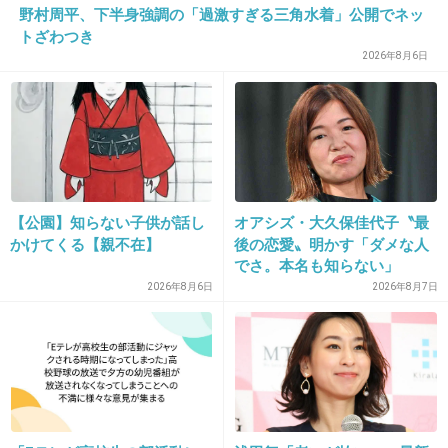
野村周平、下半身強調の「過激すぎる三角水着」公開でネッ
計11枚
トざわつき
あと、テレカが入っていたのには我ながらびっくりしたw
2026年8月6日
+5
-0
19. 匿名
2020/11/16(月) 15:06:27
可愛いからって理由で一年に一回も使わないカードを財布
に入れて持ち歩いてます。
【公園】知らない子供が話し
オアシズ・大久保佳代子〝最
かけてくる【親不在】
後の恋愛〟明かす「ダメな人
可愛いので持ってるだけで気分が上がるし極たまに使う時
でさ。本名も知らない」
気分がいいです。
2026年8月6日
2026年8月7日
その他は減らしてるつもりで、12枚持ち歩いてます。
+3
-1
20. 匿名
2020/11/16(月) 15:13:35
今見たら12枚だった