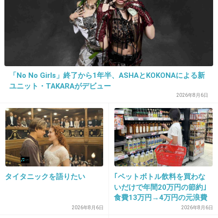
ポイントカードは全捨離。
他はカードケースに。
+8
-0
「No No Girls」終了から1年半、ASHAとKOKONAによる新
ユニット・TAKARAがデビュー
2026年8月6日
16. 匿名
2020/11/16(月) 14:59:47
2週間使っていないカードは財布に入れない。
財布とは別にたまにしか使わないカード用のケースがあっ
タイタニックを語りたい
｢ペットボトル飲料を買わな
て、使う時だけ取り出して財布に入れている。
いだけで年間20万円の節約｣
食費13万円→4万円の元浪費
+5
-0
主婦が買うのをやめた食品5
2026年8月6日
2026年8月6日