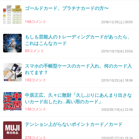
チャージ式のカード、楽天カードしか入ってない
ゴールドカード、プラチナカードの方〜
ポイ活といえば、なるべく楽天カードのEdyで払うようにし
てるくらい
166コメント
2018/12/29(土) 00:59
ちゃんとしてる人は効率良く貯めてそうだけど、ズボラな
自分には無理
もしも芸能人のトレーディングカードがあったら、
これはこんなカード
+3
-0
80コメント
2019/10/10(木) 20:56
スマホの手帳型ケースのカード入れ、何のカード入
34. 匿名
2020/11/16(月) 16:20:21
れてます？
アプリにないポイントカードは捨てた。クレカは2枚。保険
102コメント
2019/10/23(水) 18:04
証と診察券とかは持ち歩かず必要な時に持って出る。あと
は免許証だけ。
中居正広、久々に散財「久しぶりにあんまり出さな
いカード出したわ…高い用のカード」
クレカも1枚あればいいかなと最近思ってる。
136コメント
2020/03/10(火) 22:06
+1
-0
テンション上がらないポイントカード／カード
278コメント
2020/07/27(月) 19:14