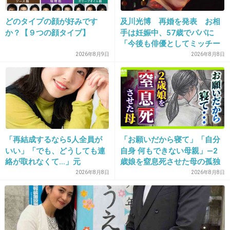
どのタイプの顔が好みです
及川光博 再婚を発表 お相
24. 匿名
2019/12/17(火) 10:46:01
か？【９つの顔タイプ】
手は妊娠中、57歳でパパに
似てるどころか正反対
「今後も俳優としてミッチー
として精進」
2026年8月9日
2026年8月8日
+2
-0
25. 匿名
2019/12/17(火) 10:46:09
夫の性格は大好きな父にとても似ています。
父の短所を取り除いた感じ。
「再結成するなら5人全員が
「お願いだから寝て」「自分
父のバージョンアップが夫です。
いい」「でも、どうしても連
自身 何もできない母親」―2
父はもう他界してしまったけど、夫を通して父を思い出し
絡が取れなくて…」元
歳娘を窒息死させた母の孤独
ます。
ZONE・MIZUHO（38）が明
「娘は『ママどうして』と」
2026年8月8日
2026年8月8日
かす「19年ぶりに芸能界復
限界の年子ワンオペ育児 法
+6
-0
帰」した本当の理由
廷での懺悔と声なきSOS
26. 匿名
2019/12/17(火) 10:46:14