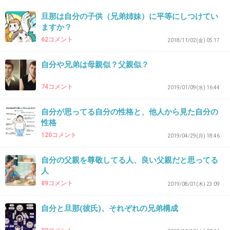
父には似てないけど
叔父に似てる。
旦那は自分の子供（兄弟姉妹）に平等にしつけてい
ますか？
だからか身内感があります。
62コメント
2018/11/02(金) 05:17
+0
-0
自分や兄弟は母親似？父親似？
74コメント
2019/01/09(水) 16:44
35. 匿名
2019/12/17(火) 10:53:32
日曜大工でいろいろな物を作ったり簡単に直してくれる父
自分が思ってる自分の性格と、他人から見た自分の
親を尊敬していたので、そんな人と結婚したいなと思って
性格
た。
120コメント
2019/04/29(月) 18:46
でも旦那はやってくれない人。
それどころかお義父さんの娘だろ、頑張れとか言って私に
自分の父親を尊敬してる人、良い父親だと思ってる
やらせようとする・・・
人
まあパソコンとか機械関係のトラブルはやってくれるので
89コメント
2019/08/01(木) 23:09
助かるけれど。
自分と旦那(彼氏)、それぞれの兄弟構成
+2
-0