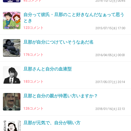
82コメント
2019/10/12(土) 00:46
36. 匿名
2019/12/17(火) 10:54:47
自分って彼氏・旦那のこと好きなんだなぁって思う
とき
>>15
123コメント
2015/07/15(水) 17:00
犬養毅と柄本佑そっくりじゃない？私がそう見
えてるだけ？？？
旦那が自分につけていそうなあだ名
176コメント
3件の返信
2016/04/05(火) 00:03
+21
-2
旦那さんと自分の血液型
183コメント
2017/05/27(土) 20:14
37. 匿名
2019/12/17(火) 11:00:07
旦那と自分の親が仲悪い方いますか？
父親と夫は似てないんだけどどちらも阿部寛に似てる
126コメント
2018/01/16(火) 22:13
+1
-0
旦那が元気で、自分が弱い方