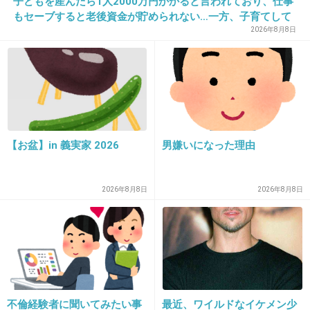
子どもを産んだら1人2000万円かかると言われており、仕事
もセーブすると老後資金が貯められない…一方、子育てして
いない人は潤沢な資金で悠々老後だと歪んでいるのでは？→
2026年8月8日
様々な意見
30. 匿名
2019/12/17(火) 10:49:32
父みたいな男とだけは結婚したくないと思っていたので、
性格も見た目も似ていない人と結婚しました。
+2
-0
【お盆】in 義実家 2026
男嫌いになった理由
31. 匿名
2019/12/17(火) 10:50:20
2026年8月8日
2026年8月8日
共通点は自分からキビキビ動いて面倒見がいいところくら
い。
あとは全然似てないよw
父も旦那も｢気がいい」とよく言われるけどただひとつ、父
親は時々嫌味っぽいことや皮肉を言う。
+0
-0
不倫経験者に聞いてみたい事
最近、ワイルドなイケメン少