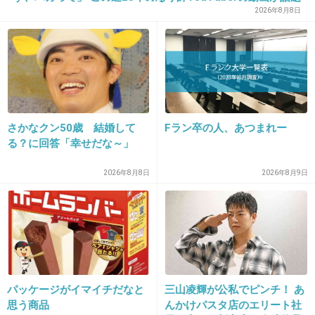
2026年8月8日
1件の返信
+2
-0
20. 匿名
2019/12/17(火) 10:43:57
さかなクン50歳 結婚して
Fラン卒の人、あつまれー
父は仕事でも何でも頑張る人で優しくて
る？に回答「幸せだな～」
子供達にも沢山関わってくれた人
2026年8月8日
2026年8月9日
旦那も全く同じw
でも、父よりはちょっとアホで頼りないかもw
+3
-0
21. 匿名
2019/12/17(火) 10:44:29
パッケージがイマイチだなと
三山凌輝が公私でピンチ！ あ
思う商品
んかけパスタ店のエリート社
>>15