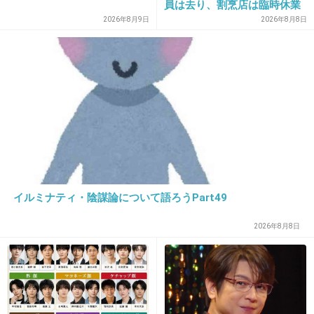
員は去り、割烹店は臨時休業
すごい、みんな顔の系統一緒だねw
2026年8月9日
2026年8月8日
+19
-0
22. 匿名
2019/12/17(火) 10:44:34
全く似てない
むしろ正反対の人を意識的に選んだ
+1
-0
イルミナティ・陰謀論について語ろうPart49
23. 匿名
2019/12/17(火) 10:45:06
2026年8月8日
>>16
？
+1
-0