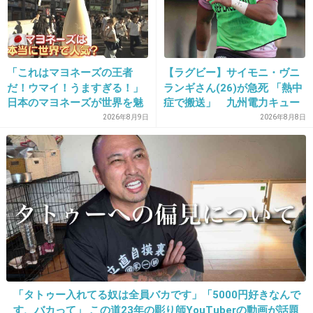
父はその日暮らしの適当な人で、酒もタバコもギャンブル
もやる。
旦那は真面目で計画的、タバコもギャンブルもやらない。
+5
-0
「これはマヨネーズの王者
【ラグビー】サイモニ・ヴニ
だ！ウマイ！うますぎる！」
ランギさん(26)が急死 「熱中
日本のマヨネーズが世界を魅
症で搬送」 九州電力キュー
了 「ソース類」の輸出額が
デンヴォルテクスで練習中
2026年8月9日
2026年8月8日
18. 匿名
2019/12/17(火) 10:43:37
過去最高を更新 人気の裏に
似てない
は卵黄のコク
父はソース
僕は塩
+1
-7
19. 匿名
2019/12/17(火) 10:43:38
旦那と父はあんまり似てないけど、両親同士がそっくり。
「タトゥー入れてる奴は全員バカです」「5000円好きなんで
背格好も、性格も。
す、バカって」 この道23年の彫り師YouTuberの動画が話題