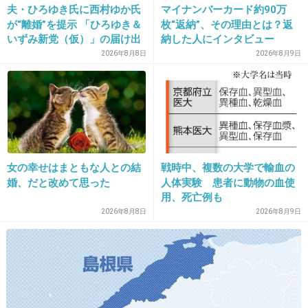
夫・ひろゆき氏に西村ゆか氏
マイナンバーカード約90万
る時は似てるとは思わなかったのに、旦那が年
が“離婚”を提示 「ひろゆき＆
枚“返納”、その理由とは？返
齢を重ねてから似てると思ったことがある
いずみ新党（仮）」の届け出
納した人にインタビュー
不思議だなぁ
を知らされず激怒「信頼関係
2026年8月8日
2026年8月9日
が保てない状態で夫婦を続け
+13
-0
るのは無理」
15. 匿名
2019/12/17(火) 10:43:19
女の幸せはまともな人との結
戦時中、複数の大学で輸血の
婚、だと改めて思った
人体実験 患者に動物の血使
2件の返信
用、死亡例も
+13
-0
2026年8月8日
2026年8月9日