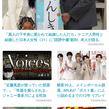
お堅い考え方が似てる。
でも性格はちがうかな。
夫の考えが古すぎるだけかも。
+3
-0
「黒人の下半身に惹かれて結婚したんだろ」ケニア人男性と
結婚した日本人女性（31）に“誹謗中傷”殺到…本人が語る、
日本で感じる“外国人差別”のリアル
2026年8月8日
27. 匿名
2019/12/17(火) 10:46:44
全く似てない。
父親は短気で、自分の機嫌を自分で直せない人間。それが
トラウマになるくらい本気で嫌だった。
でも夫はそんなこと出会って１０年以上経つけど１度もな
い。
「近藤真彦が使っていた部屋
観客30人、メインボーカル脱
短気な人と生活するのは無理。
で…」「性器を握らされる」
退…M!LKが「ポスト嵐」に上
+4
-0
ジャニー喜多川による性加
り詰めるまでの12年《ブレイ
害、語り始めた被害者たち
ク秘話》
2026年8月8日
2026年8月8日
《徹底取材の裏側》