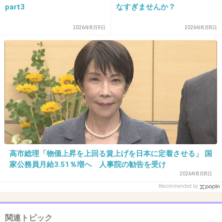
part3
なすぎませんか？
32. 匿名
2019/12/17(火) 10:50:38
2026年8月9日
2026年8月8日
絶対父親に似た人とは結婚しないって
思ってたのにめちゃくちゃ似てた
なんでなの？？
+3
-0
33. 匿名
2019/12/17(火) 10:50:51
性格とかは全く似てないけど、どちらも特別賢いってのが
共通点
高市総理「物価上昇を上回る賃上げを日本に定着させる」 国
家公務員月給3.51％増へ 人事院の勧告を受け
+0
-0
2026年8月8日
Recommended by
34. 匿名
2019/12/17(火) 10:53:15
関連トピック