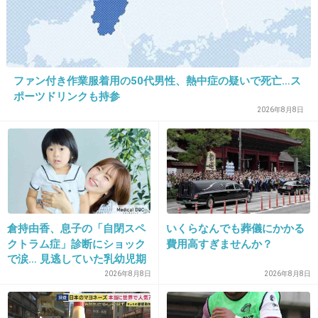
16. 匿名
2019/12/17(火) 10:43:19
ファン付き作業服着用の50代男性、熱中症の疑いで死亡…ス
そっくり。
ポーツドリンクも持参
男三人兄弟顔、お義父さんとおんなじ。
2026年8月8日
年齢順に並ぶと年の取り方がわかります。
クローンかっ！(笑)
1件の返信
+5
-6
倉持由香、息子の「自閉スペ
いくらなんでも葬儀にかかる
クトラム症」診断にショック
費用高すぎませんか？
17. 匿名
2019/12/17(火) 10:43:34
で涙… 見逃していた乳幼児期
のサインとは
人の話を聞かない
2026年8月8日
2026年8月8日
っていう嫌な所は似てるけど、どちらかと言えば似てない
かな。