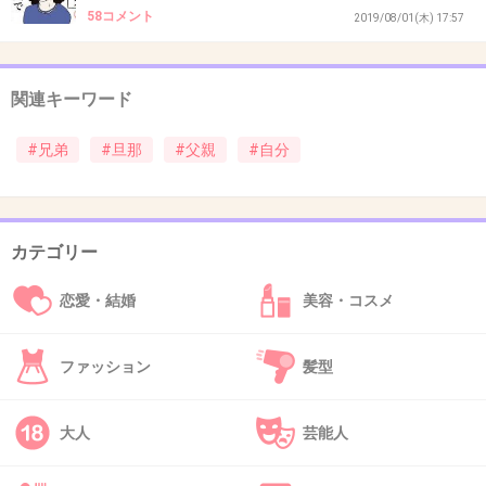
58コメント
38. 匿名
2019/12/17(火) 11:01:02
2019/08/01(木) 17:57
>>1
そういう風に思って、こっちはこの人と結婚するだろうな
関連キーワード
～と思ってた矢先に、相手の浮気発覚して別れたことあっ
た
#兄弟
#旦那
#父親
#自分
+1
-1
カテゴリー
39. 匿名
2019/12/17(火) 11:01:33
>>19
恋愛・結婚
美容・コスメ
姑と母がそっくり。
性格もよく喋りよく笑うところが似ているからか気も合う
ファッション
髪型
みたいで仲良がいい。私もお義母さんにはよくしてもらっ
てるし旦那の親族もみんな平和な人たちで良かった。
大人
芸能人
+2
-0