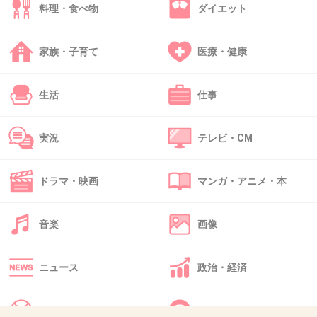
料理・食べ物
ダイエット
40. 匿名
2019/12/17(火) 11:02:19
家族・子育て
医療・健康
>>36
思った
血は繋がってないのに違和感なしw
生活
仕事
+23
-0
実況
テレビ・CM
ドラマ・映画
マンガ・アニメ・本
41. 匿名
2019/12/17(火) 11:02:20
二人とも真面目で優しくてあったかい点は共通だけど、後
は全然似てないよ
音楽
画像
+1
-0
ニュース
政治・経済
42. 匿名
2019/12/17(火) 11:03:33
スポーツ
IT・インターネット