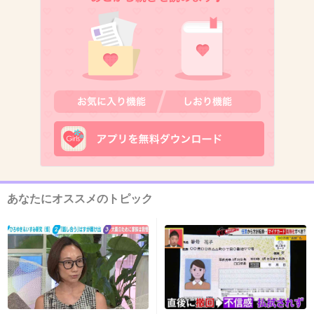
機械好きで子煩悩なところ。
逆に正反対だった人とはうまくいかなかった。
+7
-1
13. 匿名
2019/12/17(火) 10:42:26
ちょっと話が違うかもだけと、旦那と私の実母の顔の系統
がそっくり(私は父親似)。
結婚式の全員集合写真を見せると旦那と私の母が親子だと
誰もが間違える
あなたにオススメのトピック
+7
-0
14. 匿名
2019/12/17(火) 10:42:53
うちの父は50代で亡くなったんだけど、結婚す