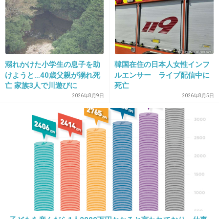
28. 匿名
2019/12/17(火) 10:47:06
>>1
正反対です。
父に似た人を好きになるってよく言うけど、私はまーった
く当てはまりません。
溺れかけた小学生の息子を助
韓国在住の日本人女性インフ
けようと…40歳父親が溺れ死
ルエンサー ライブ配信中に
+3
-0
亡 家族3人で川遊びに
死亡
2026年8月9日
2026年8月5日
29. 匿名
2019/12/17(火) 10:49:31
全く似てない。正反対。
父は家事しない喧嘩すれば母殴る子供も殴る外面良しのパ
チンコ酒タバコ。
旦那は家事も育児も協力的で声を荒げることもない、タバ
コもギャンブルもやらない。
ソファで寝ちゃうとこくらいだな同じなのは。
+4
-0